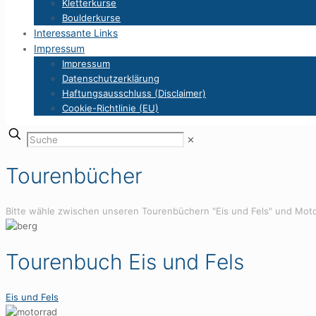
Kletterkurse
Boulderkurse
Interessante Links
Impressum
Impressum
Datenschutzerklärung
Haftungsausschluss (Disclaimer)
Cookie-Richtlinie (EU)
✕
Tourenbücher
Bitte wähle zwischen unseren Tourenbüchern "Eis und Fels" und Mot
Tourenbuch Eis und Fels
Eis und Fels