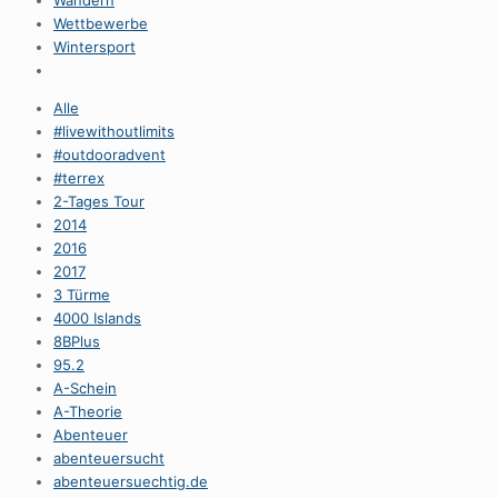
Wandern
Wettbewerbe
Wintersport
Alle
#livewithoutlimits
#outdooradvent
#terrex
2-Tages Tour
2014
2016
2017
3 Türme
4000 Islands
8BPlus
95.2
A-Schein
A-Theorie
Abenteuer
abenteuersucht
abenteuersuechtig.de