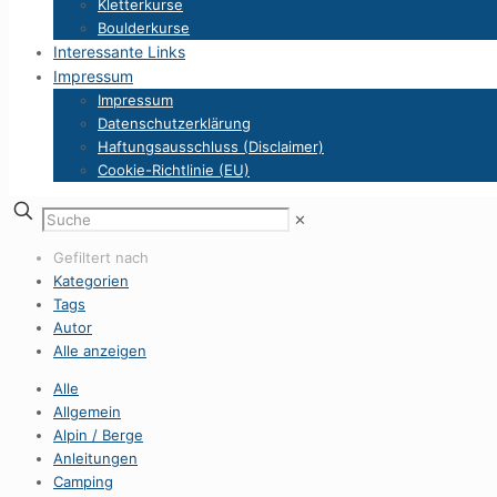
Kletterkurse
Boulderkurse
Interessante Links
Impressum
Impressum
Datenschutzerklärung
Haftungsausschluss (Disclaimer)
Cookie-Richtlinie (EU)
✕
Gefiltert nach
Kategorien
Tags
Autor
Alle anzeigen
Alle
Allgemein
Alpin / Berge
Anleitungen
Camping