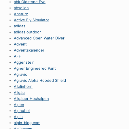
abk Oldstone Evo
abseilen
Absturz
Active Fly Simulator
adidas
adidas outdoor
Advanced Open Water Diver
Advent
Adventskalender
AFF
Aggenstein
Agner Engineered Pant
Agravic
Agravic Alpha Hooded Shield
Allalinhorn
Allgäu
Allgäuer Hochalpen
Alpen
Alphubel
Alpin
alpin-blog.com
Alpincamp