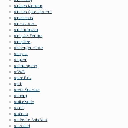
Alpines Klettern
Alpines Sportklettern
Alpinismus
Alpinklettern
Alpinrucksack
Alpspitz-Ferrata
Alpspitze
Amberger Hütte
Analyse
Angkor
Anstrengung
AOWD
Apex Flex
April
Arete Speciale
Arlberg
Artikelserie
Asien
Attapeu
Au Petite Bois Vert
Auckland