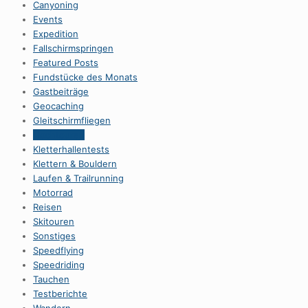
Canyoning
Events
Expedition
Fallschirmspringen
Featured Posts
Fundstücke des Monats
Gastbeiträge
Geocaching
Gleitschirmfliegen
Hochtouren
Kletterhallentests
Klettern & Bouldern
Laufen & Trailrunning
Motorrad
Reisen
Skitouren
Sonstiges
Speedflying
Speedriding
Tauchen
Testberichte