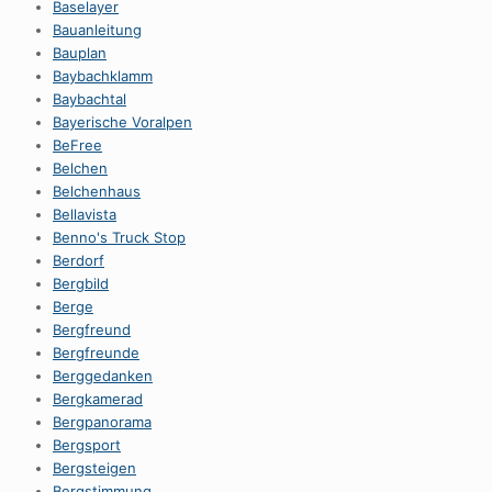
Baselayer
Bauanleitung
Bauplan
Baybachklamm
Baybachtal
Bayerische Voralpen
BeFree
Belchen
Belchenhaus
Bellavista
Benno's Truck Stop
Berdorf
Bergbild
Berge
Bergfreund
Bergfreunde
Berggedanken
Bergkamerad
Bergpanorama
Bergsport
Bergsteigen
Bergstimmung