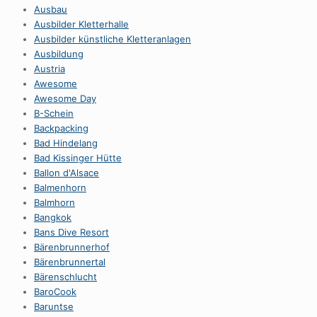
Ausbau
Ausbilder Kletterhalle
Ausbilder künstliche Kletteranlagen
Ausbildung
Austria
Awesome
Awesome Day
B-Schein
Backpacking
Bad Hindelang
Bad Kissinger Hütte
Ballon d'Alsace
Balmenhorn
Balmhorn
Bangkok
Bans Dive Resort
Bärenbrunnerhof
Bärenbrunnertal
Bärenschlucht
BaroCook
Baruntse