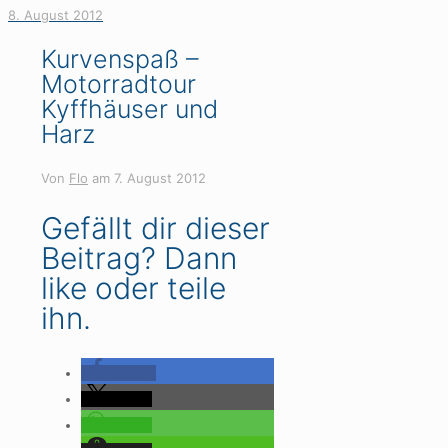
8. August 2012
Kurvenspaß –
Motorradtour
Kyffhäuser und
Harz
Von
Flo
am
7. August 2012
Gefällt dir dieser
Beitrag? Dann
like oder teile
ihn.
teilen
teilen
teilen