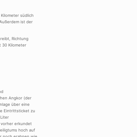
Kilometer südlich
 Außerdem ist der
reibt, Richtung
t 30 Kilometer
nd
ehen Angkor (der
Anlage über eine
Eintrittsticket zu
Liter
 vorher erkundet
eiligtums hoch auf
er noch erahnen wie