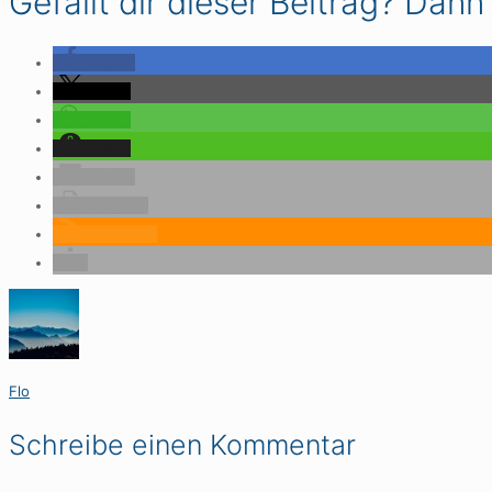
Gefällt dir dieser Beitrag? Dann l
teilen
teilen
teilen
teilen
E-Mail
drucken
RSS-feed
Flo
Schreibe einen Kommentar