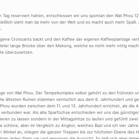
Tag reserviert hatten, entschlossen wir uns spontan den Wat Phou 12 
ießlich sieht man da mehr von der Welt und es macht auch mehr Spaß.
.
gene Croissants backt und den Kaffee der eigenen Kaffeeplantage vert
 Meter lange Brücke über den Mekong, welche es nicht mehr nötig mach
ite überzusetzen.
lage von Wat Phou. Der Tempelkomplex selbst gehört zu den frühsten u
ie ältesten Ruinen stammen vermutlich aus dem 6. Jahrhundert und g
t Phou wurden zwischen dem 11. und 13. Jahrhundert errichtet, als die 
rbunden war. Als alte Sparfüchse entschieden wir uns das günstigere 
eren zu lassen sondern in der Mittagshitze zu laufen und gefühlt zwei 
 schöne, aber im Vergleich zu Angkor, welches Bazi und ich vier Jahre
en Winkel an, stiegen die ganzen Treppen bis zur höchsten Ebene des H
rehten jeden Stein um und genossen die Aussicht. Es ließ sich aber imm