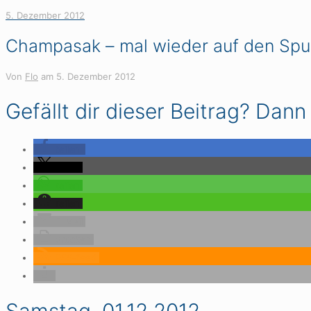
5. Dezember 2012
Champasak – mal wieder auf den Spu
Von
Flo
am
5. Dezember 2012
Gefällt dir dieser Beitrag? Dann l
teilen
teilen
teilen
teilen
E-Mail
drucken
RSS-feed