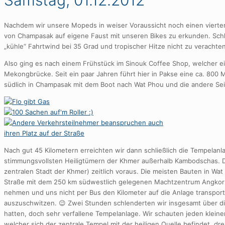
Samstag, 01.12.2012
Nachdem wir unsere Mopeds in weiser Voraussicht noch einen vierten 
von Champasak auf eigene Faust mit unseren Bikes zu erkunden. Schl
„kühle“ Fahrtwind bei 35 Grad und tropischer Hitze nicht zu verachten
Also ging es nach einem Frühstück im Sinouk Coffee Shop, welcher ei
Mekongbrücke. Seit ein paar Jahren führt hier in Pakse eine ca. 800
südlich in Champasak mit dem Boot nach Wat Phou und die andere Se
Nach gut 45 Kilometern erreichten wir dann schließlich die Tempelan
stimmungsvollsten Heiligtümern der Khmer außerhalb Kambodschas. D
zentralen Stadt der Khmer) zeitlich voraus. Die meisten Bauten in Wa
Straße mit dem 250 km südwestlich gelegenen Machtzentrum Angkor ve
nehmen und uns nicht per Bus den Kilometer auf die Anlage transporti
auszuschwitzen. 😉 Zwei Stunden schlenderten wir insgesamt über die
hatten, doch sehr verfallene Tempelanlage. Wir schauten jeden klein
welcher sich der zentrale Tempel mit der heiligen Quelle befindet, d