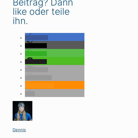
Beitrag? Dann
like oder teile
ihn.
teilen
teilen
teilen
teilen
E-Mail
drucken
RSS-feed
Dennis