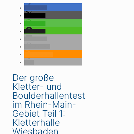
teilen
teilen
teilen
teilen
E-Mail
drucken
RSS-feed
Der große
Kletter- und
Boulderhallentest
im Rhein-Main-
Gebiet Teil 1:
Kletterhalle
Wiesbaden