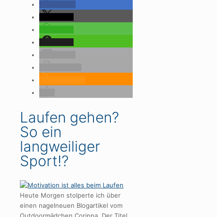
teilen
teilen
teilen
teilen
E-Mail
drucken
RSS-feed
Laufen gehen?
So ein
langweiliger
Sport!?
Heute Morgen stolperte ich über
einen nagelneuen Blogartikel vom
Outdoormädchen Corinna. Der Titel