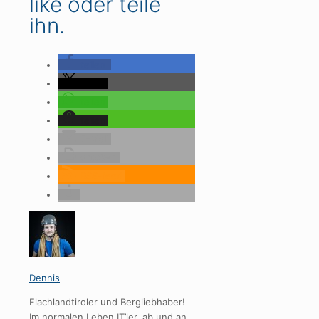
like oder teile
ihn.
teilen
teilen
teilen
teilen
E-Mail
drucken
RSS-feed
Dennis
Flachlandtiroler und Bergliebhaber!
Im normalen Leben IT’ler, ab und an