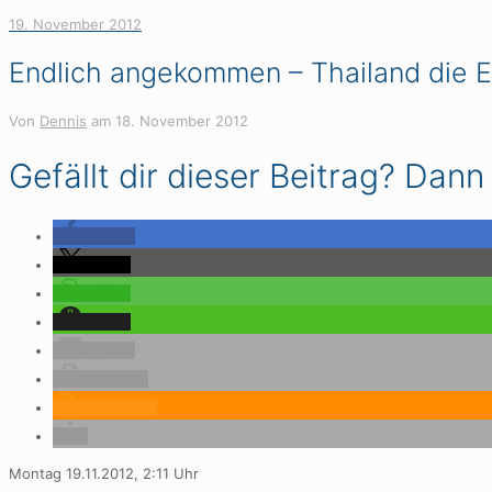
19. November 2012
Endlich angekommen – Thailand die E
Von
Dennis
am
18. November 2012
Gefällt dir dieser Beitrag? Dann l
teilen
teilen
teilen
teilen
E-Mail
drucken
RSS-feed
Montag 19.11.2012, 2:11 Uhr