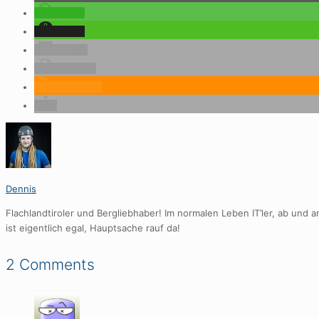
teilen
teilen
E-Mail
drucken
RSS-feed
Dennis
Flachlandtiroler und Bergliebhaber! Im normalen Leben IT’ler, ab und a
ist eigentlich egal, Hauptsache rauf da!
2 Comments