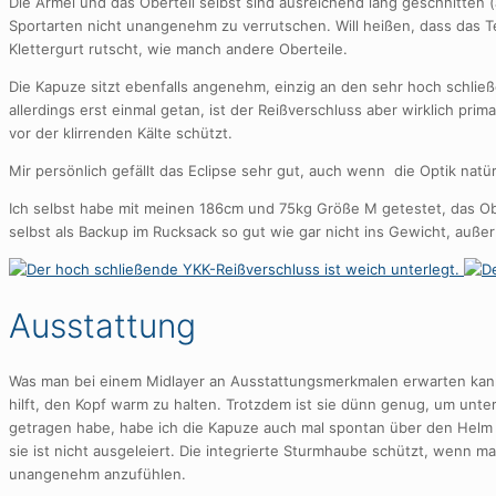
Die Ärmel und das Oberteil selbst sind ausreichend lang geschnitten
Sportarten nicht unangenehm zu verrutschen. Will heißen, dass das Te
Klettergurt rutscht, wie manch andere Oberteile.
Die Kapuze sitzt ebenfalls angenehm, einzig an den sehr hoch schl
allerdings erst einmal getan, ist der Reißverschluss aber wirklich pri
vor der klirrenden Kälte schützt.
Mir persönlich gefällt das Eclipse sehr gut, auch wenn die Optik nat
Ich selbst habe mit meinen 186cm und 75kg Größe M getestet, das Obe
selbst als Backup im Rucksack so gut wie gar nicht ins Gewicht, auße
Ausstattung
Was man bei einem Midlayer an Ausstattungsmerkmalen erwarten kann
hilft, den Kopf warm zu halten. Trotzdem ist sie dünn genug, um unter
getragen habe, habe ich die Kapuze auch mal spontan über den Helm
sie ist nicht ausgeleiert. Die integrierte Sturmhaube schützt, wenn m
unangenehm anzufühlen.