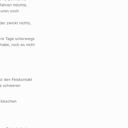
rfahren möchte,
aturen noch
der zwickt nichts,
ere Tage unterwegs
habe, roch es nicht
st den Felskontakt
nes schweren
 bisschen