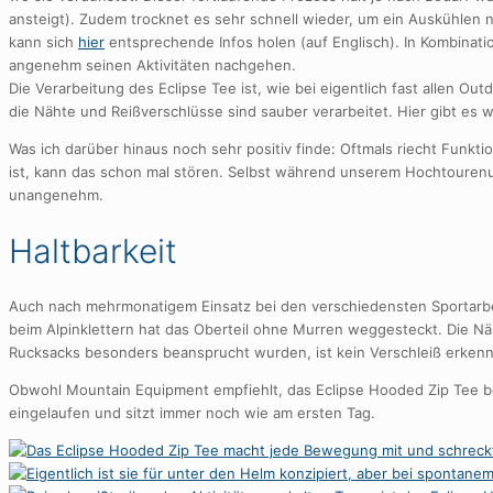
ansteigt). Zudem trocknet es sehr schnell wieder, um ein Auskühlen 
kann sich
hier
entsprechende Infos holen (auf Englisch). In Kombinati
angenehm seinen Aktivitäten nachgehen.
Die Verarbeitung des Eclipse Tee ist, wie bei eigentlich fast allen Ou
die Nähte und Reißverschlüsse sind sauber verarbeitet. Hier gibt es w
Was ich darüber hinaus noch sehr positiv finde: Oftmals riecht Fu
ist, kann das schon mal stören. Selbst während unserem Hochtourenur
unangenehm.
Haltbarkeit
Auch nach mehrmonatigem Einsatz bei den verschiedensten Sportarbeit
beim Alpinklettern hat das Oberteil ohne Murren weggesteckt. Die Näh
Rucksacks besonders beansprucht wurden, ist kein Verschleiß erkenn
Obwohl Mountain Equipment empfiehlt, das Eclipse Hooded Zip Tee be
eingelaufen und sitzt immer noch wie am ersten Tag.