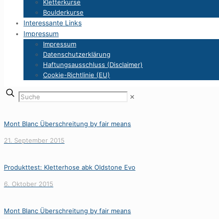
Kletterkurse
Boulderkurse
Interessante Links
Impressum
Impressum
Datenschutzerklärung
Haftungsausschluss (Disclaimer)
Cookie-Richtlinie (EU)
✕
Mont Blanc Überschreitung by fair means
21. September 2015
Produkttest: Kletterhose abk Oldstone Evo
6. Oktober 2015
Mont Blanc Überschreitung by fair means