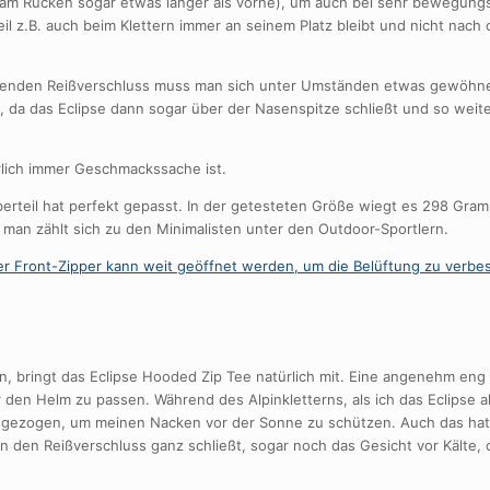
 (am Rücken sogar etwas länger als vorne), um auch bei sehr bewegung
il z.B. auch beim Klettern immer an seinem Platz bleibt und nicht nac
ießenden Reißverschluss muss man sich unter Umständen etwas gewöhn
ma, da das Eclipse dann sogar über der Nasenspitze schließt und so weit
ürlich immer Geschmackssache ist.
rteil hat perfekt gepasst. In der getesteten Größe wiegt es 298 Gram
r man zählt sich zu den Minimalisten unter den Outdoor-Sportlern.
, bringt das Eclipse Hooded Zip Tee natürlich mit. Eine angenehm eng
 den Helm zu passen. Während des Alpinkletterns, als ich das Eclipse a
 gezogen, um meinen Nacken vor der Sonne zu schützen. Auch das hat
an den Reißverschluss ganz schließt, sogar noch das Gesicht vor Kälte, 