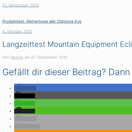
21. September 2015
Produkttest: Kletterhose abk Oldstone Evo
6. Oktober 2015
Langzeittest Mountain Equipment Ecl
Von
Dennis
am
27. September 2015
Gefällt dir dieser Beitrag? Dann l
teilen
teilen
teilen
teilen
E-Mail
drucken