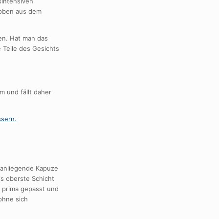
sintensiven
h oben aus dem
en. Hat man das
e Teile des Gesichts
m und fällt daher
 anliegende Kapuze
ls oberste Schicht
 prima gepasst und
ohne sich