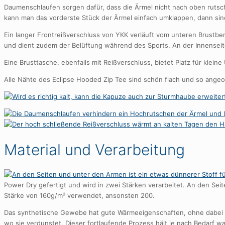
Daumenschlaufen sorgen dafür, dass die Ärmel nicht nach oben rutsc
kann man das vorderste Stück der Ärmel einfach umklappen, dann si
Ein langer Frontreißverschluss von YKK verläuft vom unteren Brustbe
und dient zudem der Belüftung während des Sports. An der Innenseite 
Eine Brusttasche, ebenfalls mit Reißverschluss, bietet Platz für klein
Alle Nähte des Eclipse Hooded Zip Tee sind schön flach und so ange
Material und Verarbeitung
Power Dry gefertigt und wird in zwei Stärken verarbeitet. An den Sei
Stärke von 160g/m² verwendet, ansonsten 200.
Das synthetische Gewebe hat gute Wärmeeigenschaften, ohne dabei dic
wo sie verdunstet. Dieser fortlaufende Prozess hält je nach Bedarf 