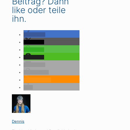
Beitrag? Dann
like oder teile
ihn.
teilen
teilen
teilen
teilen
E-Mail
drucken
RSS-feed
Dennis