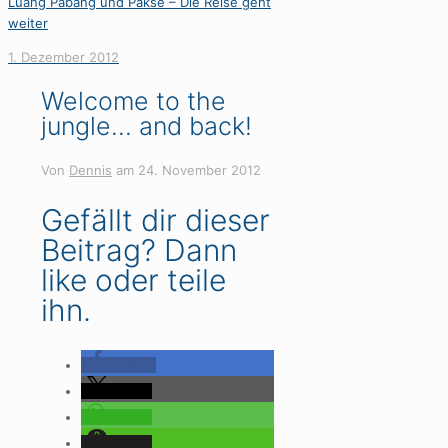
Luang Pabang und Pakse – Die Reise geht
weiter
1. Dezember 2012
Welcome to the
jungle… and back!
Von
Dennis
am
24. November 2012
Gefällt dir dieser
Beitrag? Dann
like oder teile
ihn.
teilen
teilen
teilen
teilen