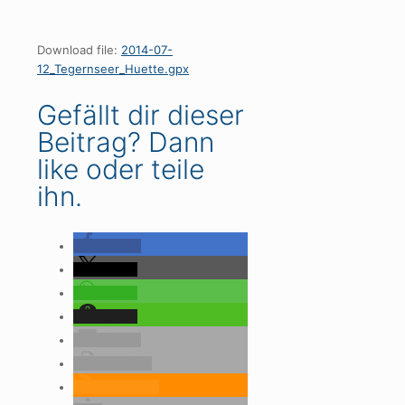
Download file:
2014-07-
12_Tegernseer_Huette.gpx
Gefällt dir dieser
Beitrag? Dann
like oder teile
ihn.
teilen
teilen
teilen
teilen
E-Mail
drucken
RSS-feed