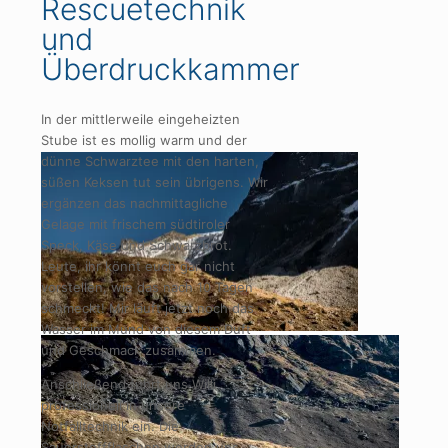
Rescuetechnik
und
Überdruckkammer
In der mittlerweile eingeheizten
Stube ist es mollig warm und der
dünne Schwarztee mit den harten,
süßen Keksen tut sein übrigens. Wir
ergänzen das nachmittagliche
Gelage mit frischem südtiroler
Speck, Käse und Schwarzbrot.
Leute, ihr könnt euch gar nicht
vorstellen, wie das nach 10 Tagen
schmeckt! Mir läuft jetzt noch das
Wasser im Mund von diesem Duft
und Geschmack zusammen.
Anschließend führt uns Willi
professionell in unsere
Notfalltechnik ein. Die
Sauerstoffflaschen werden uns