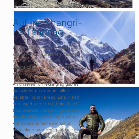
Auf ins Shangri-
La Tangnag
Unsere Tage beginnen immer noch
wie gewohnt: Aufstehen, Tasche
packen und den Trägern
überreichen. Um 7 Uhr Frühstück,
Abmarsch um 8 Uhr.
An unserem 7. Trekkingtag gab es
mal wieder das von uns allen
geliebte Tibitan Bread. Eine in Fett
herausgebratene Art „Knieküchle“
(hochdeutsch: Ausgezogene) wie
man im Fränkischen sagen würde.
Auf dieses kommt dann schön
Marmelade oder Honig und die erste
Kalorienbombe des Tages ist