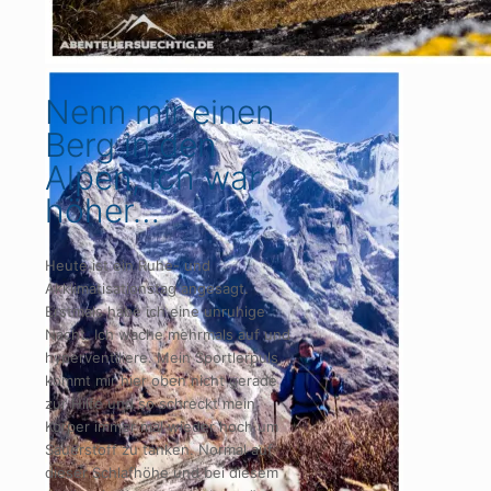
Nenn mir einen
Berg in den
Alpen, ich war
höher…
Heute ist ein Ruhe- und
Akklimatisationstag angesagt.
Erstmals habe ich eine unruhige
Nacht. Ich wache mehrmals auf und
hyperventiliere. Mein Sportlerpuls
kommt mir hier oben nicht gerade
zur Hilfe und so schreckt mein
Körper immer mal wieder hoch um
Sauerstoff zu tanken. Normal auf
dieser Schlafhöhe und bei diesem