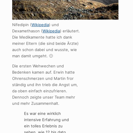
erklärt, die Funktion der
Überdruckkammmer erläutert und
die Notfallmedikamente rund um
Nifedipin (
Wikipedia
) und
Dexamethason (
Wikipedia
) erläutert.
Die Medikamente hatte ich dank
meiner Eltern (die sind beide Ärzte)
auch schon dabei und wusste, wie
man damit umgeht. 🙂
Die ersten Wehwechen und
Bedenken kamen auf. Erwin hatte
Ohrenschmerzen und Martin fror
ständig und ihn trieb die Angst um,
da oben einfach einzufrieren.
Dennoch zeigte unser Team mehr
und mehr Zusammenhalt.
Es war eine wirklich
intensive Erfahrung und
ein tolles Erlebnis zu
sehen, wie 12 bis dato