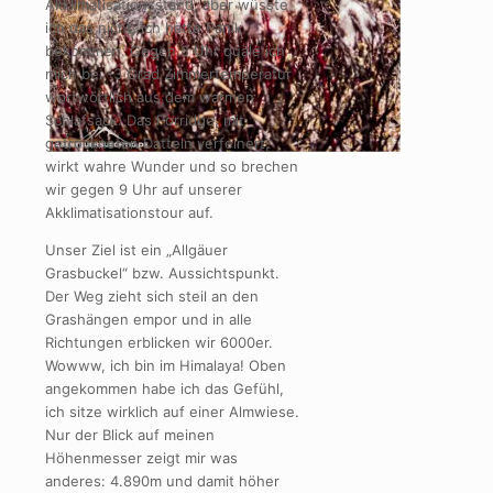
Akklimatisationsstand, aber wüsste
ich das nicht, ich hätte Panik
bekommen. Gegen 8 Uhr quäle ich
mich bei -3 Grad Zimmertemperatur
wortwörtlich aus dem warmen
Schlafsack. Das Porridge, mit
getrockneten Datteln verfeinert,
wirkt wahre Wunder und so brechen
wir gegen 9 Uhr auf unserer
Akklimatisationstour auf.
Unser Ziel ist ein „Allgäuer
Grasbuckel“ bzw. Aussichtspunkt.
Der Weg zieht sich steil an den
Grashängen empor und in alle
Richtungen erblicken wir 6000er.
Wowww, ich bin im Himalaya! Oben
angekommen habe ich das Gefühl,
ich sitze wirklich auf einer Almwiese.
Nur der Blick auf meinen
Höhenmesser zeigt mir was
anderes: 4.890m und damit höher