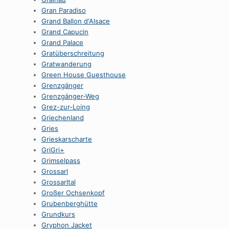
Gran Paradiso
Grand Ballon d'Alsace
Grand Capucin
Grand Palace
Gratüberschreitung
Gratwanderung
Green House Guesthouse
Grenzgänger
Grenzgänger-Weg
Grez-zur-Loing
Griechenland
Gries
Grieskarscharte
GriGri+
Grimselpass
Grossarl
Grossarltal
Großer Ochsenkopf
Grubenberghütte
Grundkurs
Gryphon Jacket