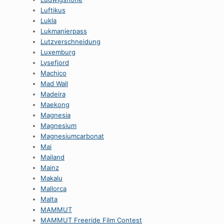
Luftikus
Lukla
Lukmanierpass
Lutzverschneidung
Luxemburg
Lysefjord
Machico
Mad Wall
Madeira
Maekong
Magnesia
Magnesium
Magnesiumcarbonat
Mai
Mailand
Mainz
Makalu
Mallorca
Malta
MAMMUT
MAMMUT Freeride Film Contest