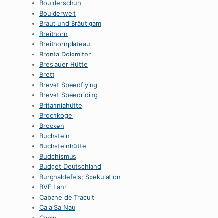
Boulderschuh
Boulderwelt
Braut und Bräutigam
Breithorn
Breithornplateau
Brenta Dolomiten
Breslauer Hütte
Brett
Brevet Speedflying
Brevet Speedriding
Britanniahütte
Brochkogel
Brocken
Buchstein
Buchsteinhütte
Buddhismus
Budget Deutschland
Burghaldefels; Spekulation
BVF Lahr
Cabane de Tracuit
Cala Sa Nau
Camp