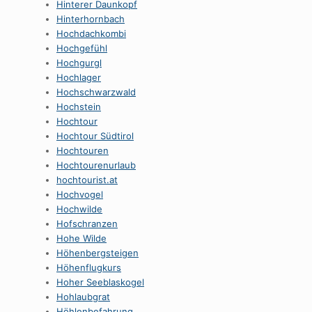
Hinterer Daunkopf
Hinterhornbach
Hochdachkombi
Hochgefühl
Hochgurgl
Hochlager
Hochschwarzwald
Hochstein
Hochtour
Hochtour Südtirol
Hochtouren
Hochtourenurlaub
hochtourist.at
Hochvogel
Hochwilde
Hofschranzen
Hohe Wilde
Höhenbergsteigen
Höhenflugkurs
Hoher Seeblaskogel
Hohlaubgrat
Höhlenbefahrung