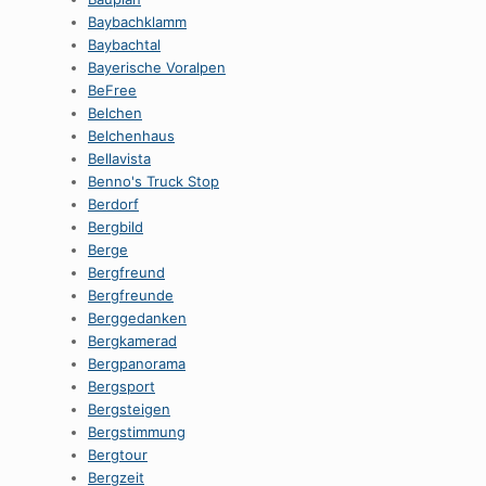
Baybachklamm
Baybachtal
Bayerische Voralpen
BeFree
Belchen
Belchenhaus
Bellavista
Benno's Truck Stop
Berdorf
Bergbild
Berge
Bergfreund
Bergfreunde
Berggedanken
Bergkamerad
Bergpanorama
Bergsport
Bergsteigen
Bergstimmung
Bergtour
Bergzeit