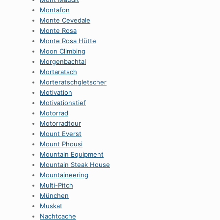
Montafon
Monte Cevedale
Monte Rosa
Monte Rosa Hütte
Moon Climbing
Morgenbachtal
Mortaratsch
Morteratschgletscher
Motivation
Motivationstief
Motorrad
Motorradtour
Mount Everst
Mount Phousi
Mountain Equipment
Mountain Steak House
Mountaineering
Multi-Pitch
München
Muskat
Nachtcache