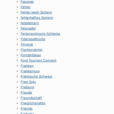
Fauxpas
Fehler
Fehler beim Sichern
fehlerhaftes Sichern
felsklettern
Felsnadel
Ferienwohnung Schierke
Fiderepaßhütte
Firngrat
Fischerviertel
Fontainbleau
Ford Tourneo Connect
Franken
Frankenjura
Fränkische Schweiz
Free Solo
Freiburg
Freude
Freundschaft
Friedrichshafen
Friends
Frühjahr