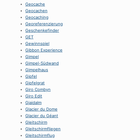
Geocache
Geocachen
Geocaching
Georeferenzierung
Geschenkefinder
GET
Gewinnspiel
Gibbon Experience
Gimpel
Gimpel-Südwand
Gimpelhaus
Gipfel
Gipfelgrat
Giro Combyn
Giro Edit
Gjaidalm
Glacier du Dome
Glacier du Géant
Gleitschirm
Gleitschirmfliegen
Gleitschirmflug