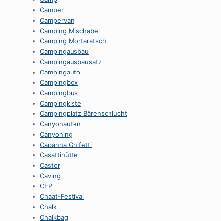
Camper
Campervan
Camping Mischabel
Camping Mortaratsch
Campingausbau
Campingausbausatz
Campingauto
Campingbox
Campingbus
Campingkiste
Campingplatz Bärenschlucht
Canyonauten
Canyoning
Capanna Gnifetti
Casattihütte
Castor
Caving
CEP
Chaat-Festival
Chalk
Chalkbag