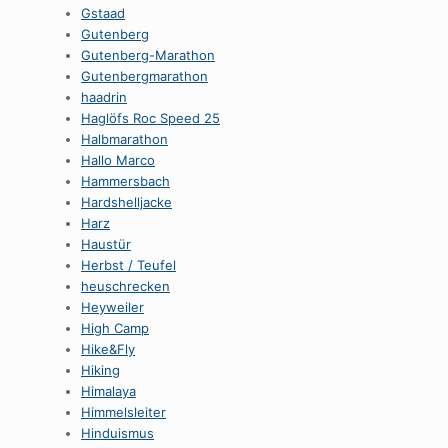
Gstaad
Gutenberg
Gutenberg-Marathon
Gutenbergmarathon
haadrin
Haglöfs Roc Speed 25
Halbmarathon
Hallo Marco
Hammersbach
Hardshelljacke
Harz
Haustür
Herbst / Teufel
heuschrecken
Heyweiler
High Camp
Hike&Fly
Hiking
Himalaya
Himmelsleiter
Hinduismus