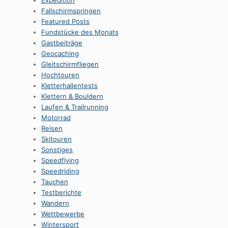
Expedition
Fallschirmspringen
Featured Posts
Fundstücke des Monats
Gastbeiträge
Geocaching
Gleitschirmfliegen
Hochtouren
Kletterhallentests
Klettern & Bouldern
Laufen & Trailrunning
Motorrad
Reisen
Skitouren
Sonstiges
Speedflying
Speedriding
Tauchen
Testberichte
Wandern
Wettbewerbe
Wintersport