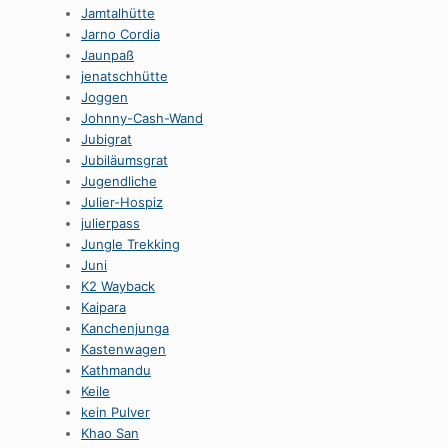
Jamtalhütte
Jarno Cordia
Jaunpaß
jenatschhütte
Joggen
Johnny-Cash-Wand
Jubigrat
Jubiläumsgrat
Jugendliche
Julier-Hospiz
julierpass
Jungle Trekking
Juni
K2 Wayback
Kaipara
Kanchenjunga
Kastenwagen
Kathmandu
Keile
kein Pulver
Khao San