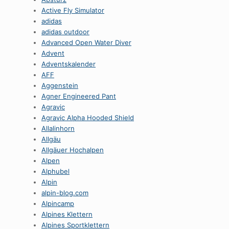
Active Fly Simulator
adidas
adidas outdoor
Advanced Open Water Diver
Advent
Adventskalender
AFF
Aggenstein
Agner Engineered Pant
Agravic
Agravic Alpha Hooded Shield
Allalinhorn
Allgäu
Allgäuer Hochalpen
Alpen
Alphubel
Alpin
alpin-blog.com
Alpincamp
Alpines Klettern
Alpines Sportklettern