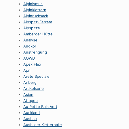
Alpinismus
Alpinklettern
Alpinrucksack
Alpspitz-Ferrata
Alpspitze
Amberger Hütte
Analyse
Angkor
Anstrengung
AOWD
Apex Flex
April
Arete Speciale
Arlberg
Artikelserie
Asien
Attapeu
Au Petite Bois Vert
Auckland
Ausbau
Ausbilder Kletterhalle