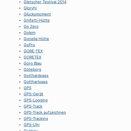
Gletscher Testival 2014
Gloryfy
Glücksmoment
Gnifetti-Hütte
Go Zero
Golem
Gonella Hütte
GoPro
GORE-TEX
GORETEX
Gorg Blau
Göteborg
Gotthardpass
Gotthartpass
GPS
GPS-Gerät
GPS-Logging
GPS-Track
GPS-Track aufzeichnen
GPS-Tracking
GPS-Uhr
Grainau