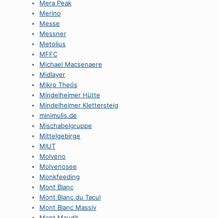
Mera Peak
Merino
Messe
Messner
Metolius
MFFC
Michael Macsenaere
Midlayer
Mikro Theós
Mindelheimer Hütte
Mindelheimer Klettersteig
minimulis.de
Mischabelgruppe
Mittelgebirge
MIUT
Molveno
Molvenosee
Monkfeeding
Mont Blanc
Mont Blanc du Tacul
Mont Blanc Massiv
Mont Maudit