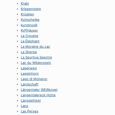
Krabi
Krippenstein
Kroatien
Kuhscheibe
kurzprusik
Kyffhäuser
La Creveta
La Éléphant
La Moraine du Lac
La Sherpa
La Sportiva Spectre
Lac du Wildenstein
Lagerweg
Lagginhorn
Lago di Molveno
Landschaft
Längentaler WEißkogel
Langentalereck Hütte
Langzeittest
Laos
Las Perxes