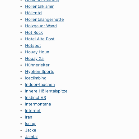
HöllentaIklamm
Höllental
Höllentalangerhütte
Holzgauer Wand
Hot Rock
Hotel Alte Post
Hotspot
Houay Houn
Houay Xai
Hühnerleiter
Hyphen Sports
Iceclimbing
Indoor-tauchen
Innere Höllentalspitze
Instinct VS
Intermontana
Internet
Iran
Ischgl
Jacke
Jamtal