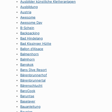
Ausbilder künstliche Kletteranlagen
Ausbildung
Austria
Awesome
Awesome Day
B-Schein
Backpacking
Bad Hindelang
Bad Kissinger Hütte
Ballon d'Alsace
Balmenhorn
Balmhorn
Bangkok
Bans Dive Resort
Bärenbrunnerhof
Bärenbrunnertal
Bärenschlucht
BaroCook
Baruntse
Baselayer
Bauanleitung
Bauplan