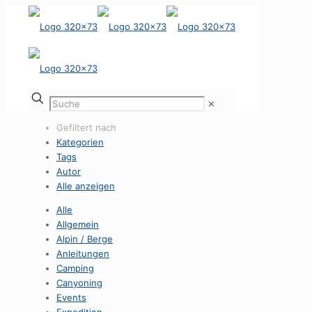
✕
Gefiltert nach
Kategorien
Tags
Autor
Alle anzeigen
Alle
Allgemein
Alpin / Berge
Anleitungen
Camping
Canyoning
Events