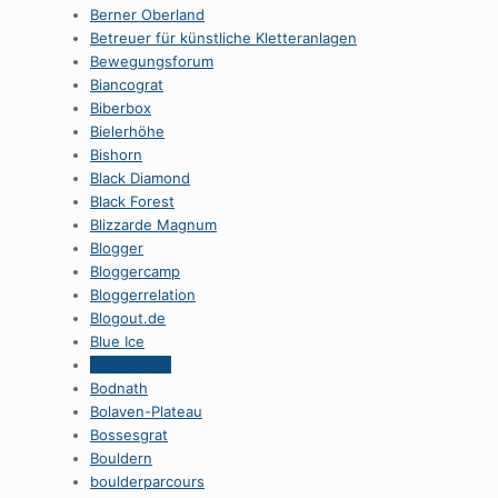
Berner Oberland
Betreuer für künstliche Kletteranlagen
Bewegungsforum
Biancograt
Biberbox
Bielerhöhe
Bishorn
Black Diamond
Black Forest
Blizzarde Magnum
Blogger
Bloggercamp
Bloggerrelation
Blogout.de
Blue Ice
Blumencafe
Bodnath
Bolaven-Plateau
Bossesgrat
Bouldern
boulderparcours