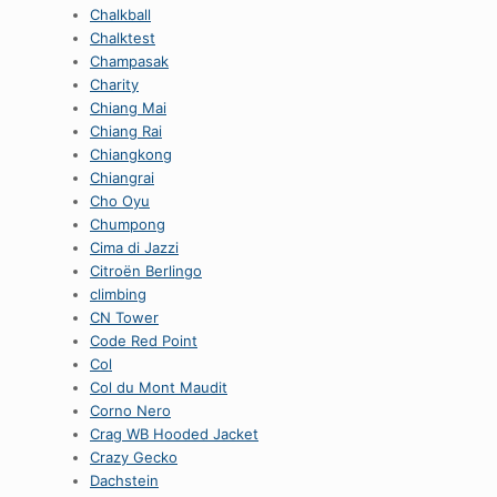
Chalkball
Chalktest
Champasak
Charity
Chiang Mai
Chiang Rai
Chiangkong
Chiangrai
Cho Oyu
Chumpong
Cima di Jazzi
Citroën Berlingo
climbing
CN Tower
Code Red Point
Col
Col du Mont Maudit
Corno Nero
Crag WB Hooded Jacket
Crazy Gecko
Dachstein