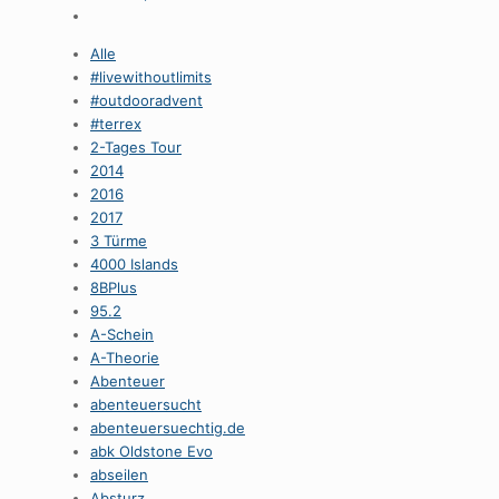
Alle
#livewithoutlimits
#outdooradvent
#terrex
2-Tages Tour
2014
2016
2017
3 Türme
4000 Islands
8BPlus
95.2
A-Schein
A-Theorie
Abenteuer
abenteuersucht
abenteuersuechtig.de
abk Oldstone Evo
abseilen
Absturz