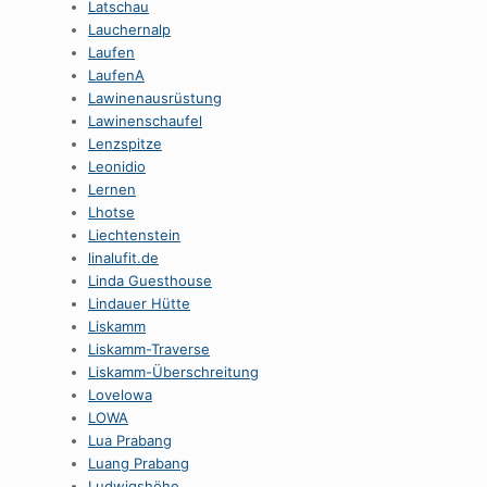
Latschau
Lauchernalp
Laufen
LaufenA
Lawinenausrüstung
Lawinenschaufel
Lenzspitze
Leonidio
Lernen
Lhotse
Liechtenstein
linalufit.de
Linda Guesthouse
Lindauer Hütte
Liskamm
Liskamm-Traverse
Liskamm-Überschreitung
Lovelowa
LOWA
Lua Prabang
Luang Prabang
Ludwigshöhe