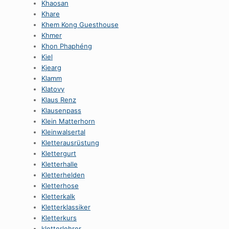
Khaosan
Khare
Khem Kong Guesthouse
Khmer
Khon Phaphéng
Kiel
Kjearg
Klamm
Klatovy
Klaus Renz
Klausenpass
Klein Matterhorn
Kleinwalsertal
Kletterausrüstung
Klettergurt
Kletterhalle
Kletterhelden
Kletterhose
Kletterkalk
Kletterklassiker
Kletterkurs
kletterlehrer