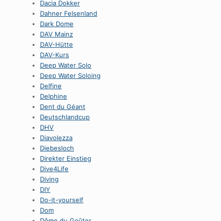
Dacia Dokker
Dahner Felsenland
Dark Dome
DAV Mainz
DAV-Hütte
DAV-Kurs
Deep Water Solo
Deep Water Soloing
Delfine
Delphine
Dent du Géant
Deutschlandcup
DHV
Diavolezza
Diebesloch
Direkter Einstieg
Dive4Life
Diving
DIY
Do-it-yourself
Dom
Dôme du Goûter