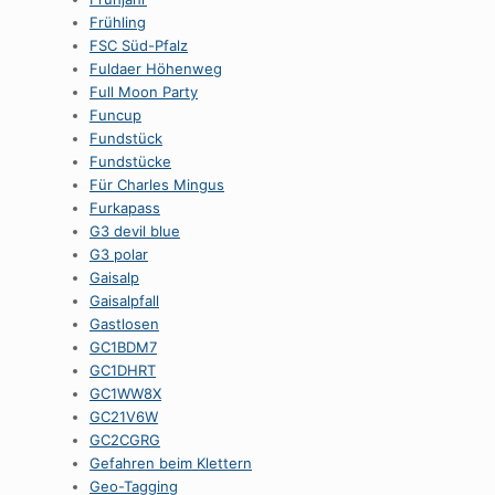
Frühling
FSC Süd-Pfalz
Fuldaer Höhenweg
Full Moon Party
Funcup
Fundstück
Fundstücke
Für Charles Mingus
Furkapass
G3 devil blue
G3 polar
Gaisalp
Gaisalpfall
Gastlosen
GC1BDM7
GC1DHRT
GC1WW8X
GC21V6W
GC2CGRG
Gefahren beim Klettern
Geo-Tagging