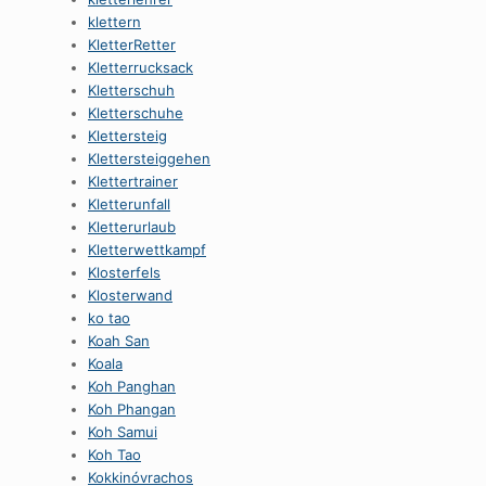
klettern
KletterRetter
Kletterrucksack
Kletterschuh
Kletterschuhe
Klettersteig
Klettersteiggehen
Klettertrainer
Kletterunfall
Kletterurlaub
Kletterwettkampf
Klosterfels
Klosterwand
ko tao
Koah San
Koala
Koh Panghan
Koh Phangan
Koh Samui
Koh Tao
Kokkinóvrachos