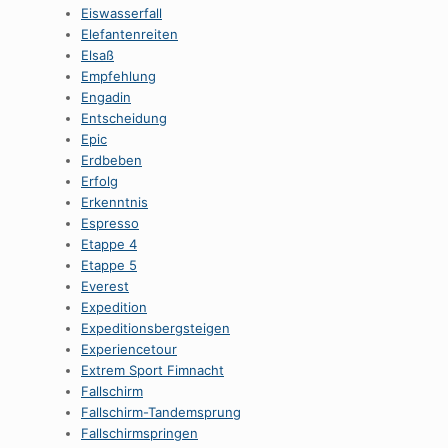
Eiswasserfall
Elefantenreiten
Elsaß
Empfehlung
Engadin
Entscheidung
Epic
Erdbeben
Erfolg
Erkenntnis
Espresso
Etappe 4
Etappe 5
Everest
Expedition
Expeditionsbergsteigen
Experiencetour
Extrem Sport Fimnacht
Fallschirm
Fallschirm-Tandemsprung
Fallschirmspringen