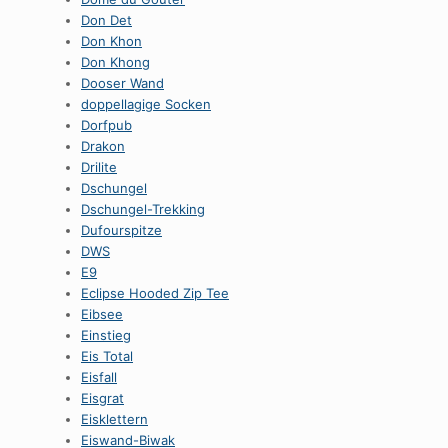
Don Det
Don Khon
Don Khong
Dooser Wand
doppellagige Socken
Dorfpub
Drakon
Drilite
Dschungel
Dschungel-Trekking
Dufourspitze
DWS
E9
Eclipse Hooded Zip Tee
Eibsee
Einstieg
Eis Total
Eisfall
Eisgrat
Eisklettern
Eiswand-Biwak