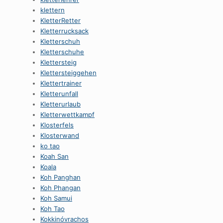
klettern
KletterRetter
Kletterrucksack
Kletterschuh
Kletterschuhe
Klettersteig
Klettersteiggehen
Klettertrainer
Kletterunfall
Kletterurlaub
Kletterwettkampf
Klosterfels
Klosterwand
ko tao
Koah San
Koala
Koh Panghan
Koh Phangan
Koh Samui
Koh Tao
Kokkinóvrachos