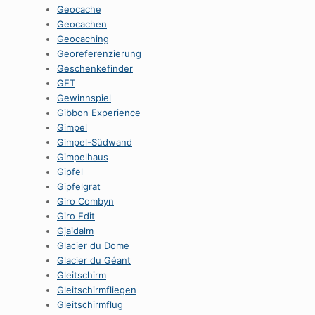
Geocache
Geocachen
Geocaching
Georeferenzierung
Geschenkefinder
GET
Gewinnspiel
Gibbon Experience
Gimpel
Gimpel-Südwand
Gimpelhaus
Gipfel
Gipfelgrat
Giro Combyn
Giro Edit
Gjaidalm
Glacier du Dome
Glacier du Géant
Gleitschirm
Gleitschirmfliegen
Gleitschirmflug