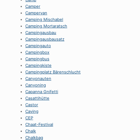
Camper
Campervan
Camping Mischabel
Camping Mortaratsch
Campingausbau
Campingausbausatz
Campingauto
Campingbox
Campingbus
Campingkiste
Campingplatz Bärenschlucht
Canyonauten
Canyoning
Capanna Gnifetti
Casattihütte
Castor
Caving
CEP
Chaat-Festival
Chalk
Chalkbag