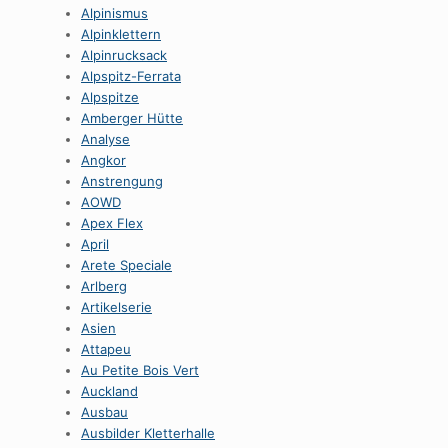
Alpinismus
Alpinklettern
Alpinrucksack
Alpspitz-Ferrata
Alpspitze
Amberger Hütte
Analyse
Angkor
Anstrengung
AOWD
Apex Flex
April
Arete Speciale
Arlberg
Artikelserie
Asien
Attapeu
Au Petite Bois Vert
Auckland
Ausbau
Ausbilder Kletterhalle