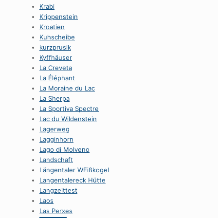
Krabi
Krippenstein
Kroatien
Kuhscheibe
kurzprusik
Kyffhäuser
La Creveta
La Éléphant
La Moraine du Lac
La Sherpa
La Sportiva Spectre
Lac du Wildenstein
Lagerweg
Lagginhorn
Lago di Molveno
Landschaft
Längentaler WEißkogel
Langentalereck Hütte
Langzeittest
Laos
Las Perxes