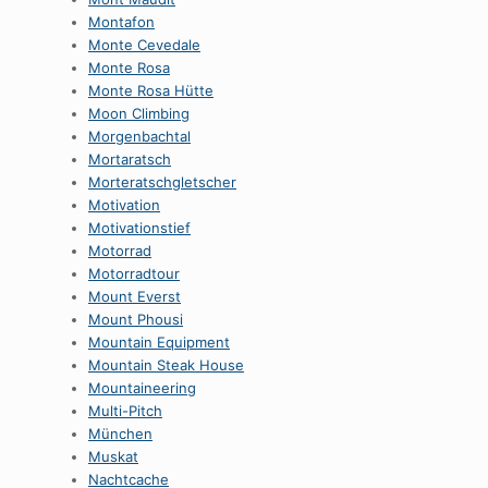
Montafon
Monte Cevedale
Monte Rosa
Monte Rosa Hütte
Moon Climbing
Morgenbachtal
Mortaratsch
Morteratschgletscher
Motivation
Motivationstief
Motorrad
Motorradtour
Mount Everst
Mount Phousi
Mountain Equipment
Mountain Steak House
Mountaineering
Multi-Pitch
München
Muskat
Nachtcache