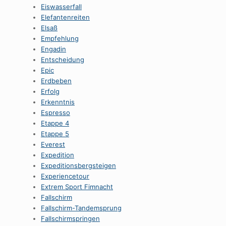
Eiswasserfall
Elefantenreiten
Elsaß
Empfehlung
Engadin
Entscheidung
Epic
Erdbeben
Erfolg
Erkenntnis
Espresso
Etappe 4
Etappe 5
Everest
Expedition
Expeditionsbergsteigen
Experiencetour
Extrem Sport Fimnacht
Fallschirm
Fallschirm-Tandemsprung
Fallschirmspringen