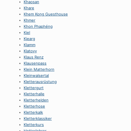
Khaosan
Khare
Khem Kong Guesthouse
Khmer
Khon Phaphéng
Kiel
Kjearg
Klamm
Klatovy
Klaus Renz
Klausenpass
Klein Matterhorn
Kleinwalsertal
Kletterausrüstung
Klettergurt
Kletterhalle
Kletterhelden
Kletterhose
Kletterkalk
Kletterklassiker
Kletterkurs
kletterlehrer