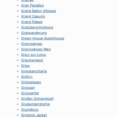
Gran Paradiso
Grand Ballon d'Alsace
Grand Capucin
Grand Palace
Gratüberschreitung
Gratwanderung
Green House Guesthouse
Grenzgänger
Grenzgänger-Weg
Grez-zur-Loing
Griechenland
Gries
Grieskarscharte
GriGri+
Grimselpass
Grossarl
Grossarltal
Großer Ochsenkopf
Grubenberghütte
Grundkurs
Gryphon Jacket