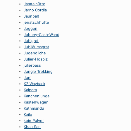
Jamtalhütte
Jarno Cordia
Jaunpaß
jenatschhütte
Joggen
Johnny-Cash-Wand
Jubigrat
Jubiläumsgrat
Jugendliche
Julier-Hospiz
julierpass
Jungle Trekking
Juni
K2 Wayback
Kaipara
Kanchenjunga
Kastenwagen
Kathmandu
Keile
kein Pulver
Khao San