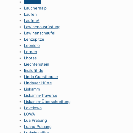
Latschau
Lauchernalp
Laufen
LaufenA
Lawinenausrüstung
Lawinenschaufel
Lenzspitze
Leonidio
Lernen
Lhotse
Liechtenstein
linalufit.de
Linda Guesthouse
Lindauer Hütte
Liskamm
Liskamm-Traverse
Liskamm-Überschreitung
Lovelowa
LOWA
Lua Prabang
Luang Prabang
Ludwigshöhe