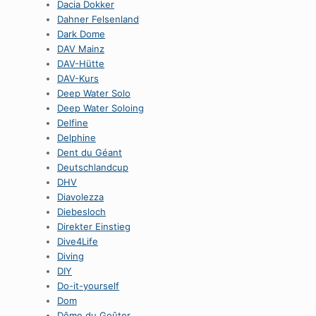
Dacia Dokker
Dahner Felsenland
Dark Dome
DAV Mainz
DAV-Hütte
DAV-Kurs
Deep Water Solo
Deep Water Soloing
Delfine
Delphine
Dent du Géant
Deutschlandcup
DHV
Diavolezza
Diebesloch
Direkter Einstieg
Dive4Life
Diving
DIY
Do-it-yourself
Dom
Dôme du Goûter