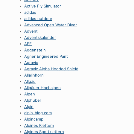
Active Fly Simulator
adidas
adidas outdoor
Advanced Open Water Diver
Advent
Adventskalender
AFF
Aggenstein
Agner Engineered Pant
Agravic
Agravic Alpha Hooded Shield
Allalinhorn
Allgäu
Allgäuer Hochalpen
Alpen
Alphubel
Alpin
alpin-blog.com
Alpincamp
Alpines Klettern
Alpines Sportklettern