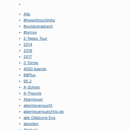
Alle
#livewithoutlimits
#outdooradvent
#terrex
2-Tages Tour
2014
2016
2017
3 Türme
4000 Islands
8BPlus
95.2
A-Schein
A-Theorie
Abenteuer
abenteuersucht
abenteuersuechtig.de
abk Oldstone Evo
abseilen
Absturz