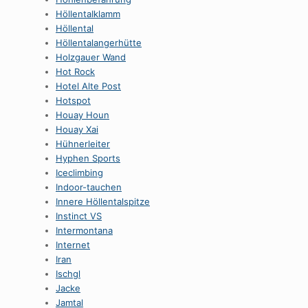
HöllentaIklamm
Höllental
Höllentalangerhütte
Holzgauer Wand
Hot Rock
Hotel Alte Post
Hotspot
Houay Houn
Houay Xai
Hühnerleiter
Hyphen Sports
Iceclimbing
Indoor-tauchen
Innere Höllentalspitze
Instinct VS
Intermontana
Internet
Iran
Ischgl
Jacke
Jamtal