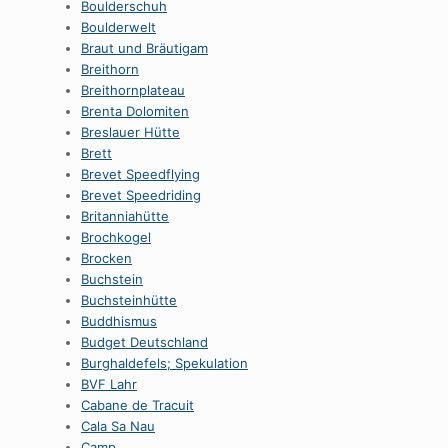
Boulderschuh
Boulderwelt
Braut und Bräutigam
Breithorn
Breithornplateau
Brenta Dolomiten
Breslauer Hütte
Brett
Brevet Speedflying
Brevet Speedriding
Britanniahütte
Brochkogel
Brocken
Buchstein
Buchsteinhütte
Buddhismus
Budget Deutschland
Burghaldefels; Spekulation
BVF Lahr
Cabane de Tracuit
Cala Sa Nau
Camp