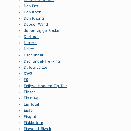
Don Det
Don Khon
Don Khong
Dooser Wand
doppellagige Socken
Dorfpub
Drakon
Drilite
Dschungel
Dschungel-Trekking
Dufourspitze
DWS
E9
Eclipse Hooded Zip Tee
Eibsee
Einstieg
Eis Total
Eisfall
Eisgrat
Eisklettern
Eiswand-Biwak