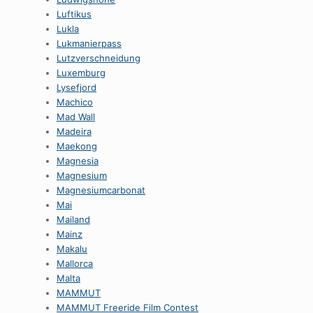
Luftikus
Lukla
Lukmanierpass
Lutzverschneidung
Luxemburg
Lysefjord
Machico
Mad Wall
Madeira
Maekong
Magnesia
Magnesium
Magnesiumcarbonat
Mai
Mailand
Mainz
Makalu
Mallorca
Malta
MAMMUT
MAMMUT Freeride Film Contest