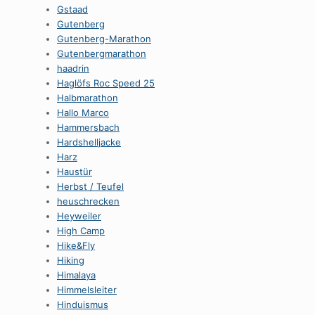
Gstaad
Gutenberg
Gutenberg-Marathon
Gutenbergmarathon
haadrin
Haglöfs Roc Speed 25
Halbmarathon
Hallo Marco
Hammersbach
Hardshelljacke
Harz
Haustür
Herbst / Teufel
heuschrecken
Heyweiler
High Camp
Hike&Fly
Hiking
Himalaya
Himmelsleiter
Hinduismus