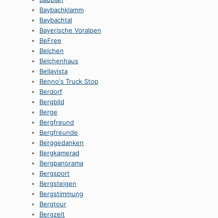
Baybachklamm
Baybachtal
Bayerische Voralpen
BeFree
Belchen
Belchenhaus
Bellavista
Benno's Truck Stop
Berdorf
Bergbild
Berge
Bergfreund
Bergfreunde
Berggedanken
Bergkamerad
Bergpanorama
Bergsport
Bergsteigen
Bergstimmung
Bergtour
Bergzeit