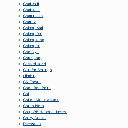
Chalkball
Chalktest
Champasak
Charity
Chiang Mai
Chiang Rai
Chiangkong
Chiangrai
Cho Oyu
Chumpong
Cima di Jazzi
Citroën Berlingo
climbing
CN Tower
Code Red Point
Col
Col du Mont Maudit
Corno Nero
Crag WB Hooded Jacket
Crazy Gecko
Dachstein