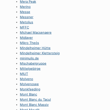
Mera Peak
Merino
Messe
Messner
Metolius
MFFC
Michael Macsenaere
Midlayer
Mikro Theós
Mindelheimer Hütte
Mindelheimer Klettersteig
minimulis.de
Mischabelgruppe
Mittelgebirge
MIUT
Molveno
Molvenosee
Monkfeeding
Mont Blanc
Mont Blanc du Tacul
Mont Blanc Massiv
Mont Maudit