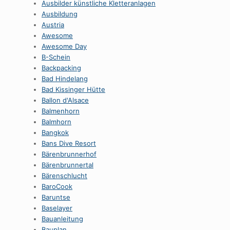
Ausbilder künstliche Kletteranlagen
Ausbildung
Austria
Awesome
Awesome Day
B-Schein
Backpacking
Bad Hindelang
Bad Kissinger Hütte
Ballon d'Alsace
Balmenhorn
Balmhorn
Bangkok
Bans Dive Resort
Bärenbrunnerhof
Bärenbrunnertal
Bärenschlucht
BaroCook
Baruntse
Baselayer
Bauanleitung
Bauplan