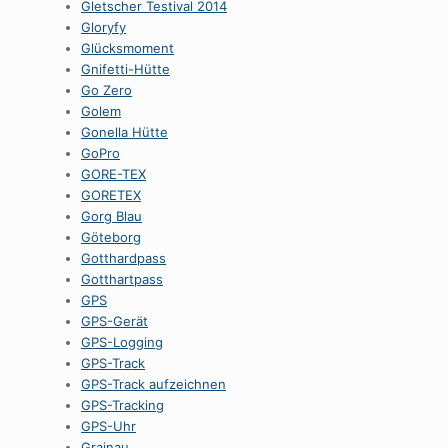
Gletscher Testival 2014
Gloryfy
Glücksmoment
Gnifetti-Hütte
Go Zero
Golem
Gonella Hütte
GoPro
GORE-TEX
GORETEX
Gorg Blau
Göteborg
Gotthardpass
Gotthartpass
GPS
GPS-Gerät
GPS-Logging
GPS-Track
GPS-Track aufzeichnen
GPS-Tracking
GPS-Uhr
Grainau