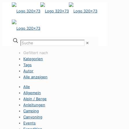
✕
Gefiltert nach
Kategorien
Tags
Autor
Alle anzeigen
Alle
Allgemein
Alpin / Berge
Anleitungen
Camping
Canyoning
Events