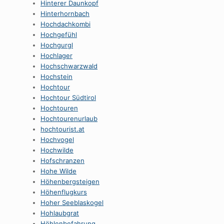
Hinterer Daunkopf
Hinterhornbach
Hochdachkombi
Hochgefühl
Hochgurgl
Hochlager
Hochschwarzwald
Hochstein
Hochtour
Hochtour Südtirol
Hochtouren
Hochtourenurlaub
hochtourist.at
Hochvogel
Hochwilde
Hofschranzen
Hohe Wilde
Höhenbergsteigen
Höhenflugkurs
Hoher Seeblaskogel
Hohlaubgrat
Höhlenbefahrung