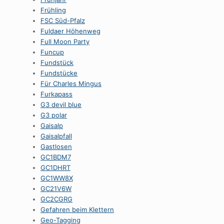
Frühling
FSC Süd-Pfalz
Fuldaer Höhenweg
Full Moon Party
Funcup
Fundstück
Fundstücke
Für Charles Mingus
Furkapass
G3 devil blue
G3 polar
Gaisalp
Gaisalpfall
Gastlosen
GC1BDM7
GC1DHRT
GC1WW8X
GC21V6W
GC2CGRG
Gefahren beim Klettern
Geo-Tagging