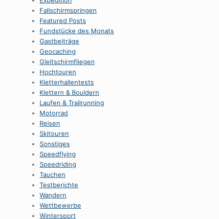
Expedition
Fallschirmspringen
Featured Posts
Fundstücke des Monats
Gastbeiträge
Geocaching
Gleitschirmfliegen
Hochtouren
Kletterhallentests
Klettern & Bouldern
Laufen & Trailrunning
Motorrad
Reisen
Skitouren
Sonstiges
Speedflying
Speedriding
Tauchen
Testberichte
Wandern
Wettbewerbe
Wintersport