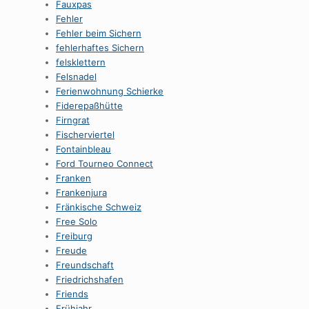
Fauxpas
Fehler
Fehler beim Sichern
fehlerhaftes Sichern
felsklettern
Felsnadel
Ferienwohnung Schierke
Fiderepaßhütte
Firngrat
Fischerviertel
Fontainbleau
Ford Tourneo Connect
Franken
Frankenjura
Fränkische Schweiz
Free Solo
Freiburg
Freude
Freundschaft
Friedrichshafen
Friends
Frühjahr