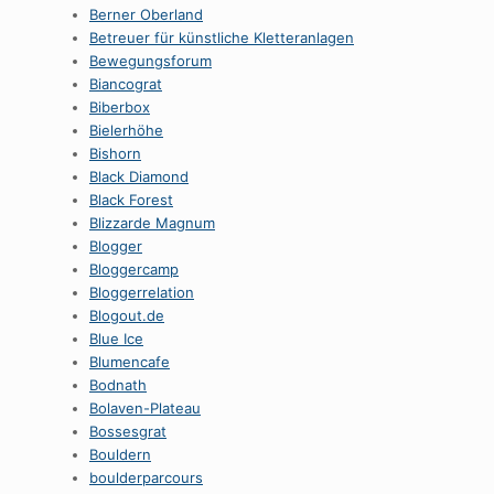
Berner Oberland
Betreuer für künstliche Kletteranlagen
Bewegungsforum
Biancograt
Biberbox
Bielerhöhe
Bishorn
Black Diamond
Black Forest
Blizzarde Magnum
Blogger
Bloggercamp
Bloggerrelation
Blogout.de
Blue Ice
Blumencafe
Bodnath
Bolaven-Plateau
Bossesgrat
Bouldern
boulderparcours