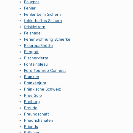
Fauxpas
Fehler
Fehler beim Sichern
fehlerhaftes Sichern
felsklettern
Felsnadel
Ferienwohnung Schierke
Fiderepaßhütte
Firngrat
Fischerviertel
Fontainbleau
Ford Tourneo Connect
Franken
Frankenjura
Fränkische Schweiz
Free Solo
Freiburg
Freude
Freundschaft
Friedrichshafen
Friends
Frühjahr