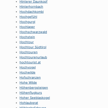
Hinterer Daunkopf
Hinterhornbach
Hochdachkombi
Hochgefühl
Hochgurgl
Hochlager
Hochschwarzwald
Hochstein
Hochtour
Hochtour Südtirol
Hochtouren
Hochtourenurlaub
hochtourist.at
Hochvogel
Hochwilde
Hofschranzen
Hohe Wilde
Höhenbergsteigen
Höhenflugkurs
Hoher Seeblaskogel
Hohlaubgrat
Höhlenbefahrung