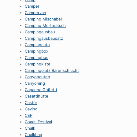
Camper
Campervan
Camping Mischabel
Camping Mortaratsch
Campingausbau
Campingausbausatz
Campingauto
Campingbox
Campingbus
Campingkiste
Campingplatz Bärenschlucht
Canyonauten
Canyoning
Capanna Gnifetti
Casattihütte
Castor
Caving
CEP
Chaat-Festival
Chalk
Chalkbag