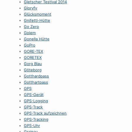
Gletscher Testival 2014
Gloryfy
Glücksmoment
Gnifetti-Hütte
Go Zero
Golem
Gonella Hütte
GoPro
GORE-TEX
GORETEX
Gorg Blau
Göteborg
Gotthardpass
Gotthartpass
GPS
GPS-Gerät
GPS-Logging
GPS-Track
GPS-Track aufzeichnen
GPS-Tracking
GPS-Uhr
Grainau