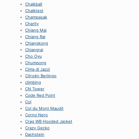
Chalkball
Chalktest
Champasak
Charity
Chiang Mai
Chiang Rai
Chiangkong
Chiangrai
Cho Oyu
Chumpong
Cima di Jazzi
Citroën Berlingo
climbing
CN Tower
Code Red Point
Col
Col du Mont Maudit
Corno Nero
Crag WB Hooded Jacket
Crazy Gecko
Dachstein