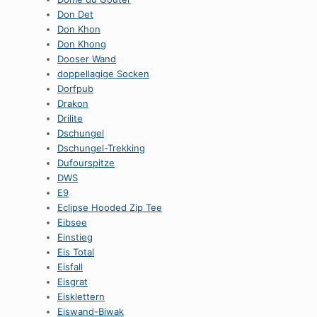
Don Det
Don Khon
Don Khong
Dooser Wand
doppellagige Socken
Dorfpub
Drakon
Drilite
Dschungel
Dschungel-Trekking
Dufourspitze
DWS
E9
Eclipse Hooded Zip Tee
Eibsee
Einstieg
Eis Total
Eisfall
Eisgrat
Eisklettern
Eiswand-Biwak