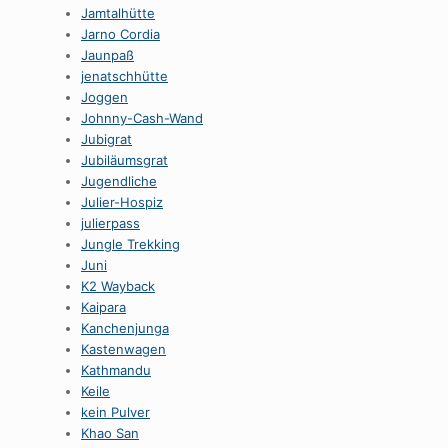
Jamtalhütte
Jarno Cordia
Jaunpaß
jenatschhütte
Joggen
Johnny-Cash-Wand
Jubigrat
Jubiläumsgrat
Jugendliche
Julier-Hospiz
julierpass
Jungle Trekking
Juni
K2 Wayback
Kaipara
Kanchenjunga
Kastenwagen
Kathmandu
Keile
kein Pulver
Khao San