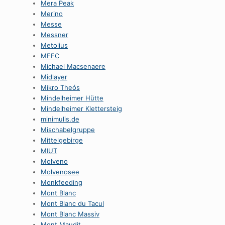
Mera Peak
Merino
Messe
Messner
Metolius
MFFC
Michael Macsenaere
Midlayer
Mikro Theós
Mindelheimer Hütte
Mindelheimer Klettersteig
minimulis.de
Mischabelgruppe
Mittelgebirge
MIUT
Molveno
Molvenosee
Monkfeeding
Mont Blanc
Mont Blanc du Tacul
Mont Blanc Massiv
Mont Maudit