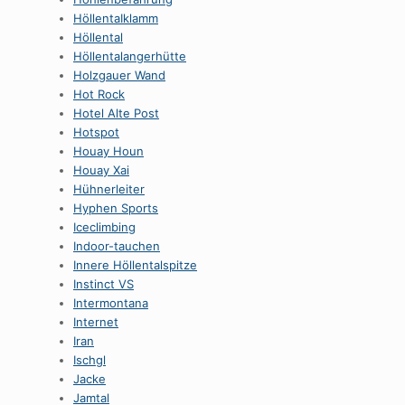
HöllentaIklamm
Höllental
Höllentalangerhütte
Holzgauer Wand
Hot Rock
Hotel Alte Post
Hotspot
Houay Houn
Houay Xai
Hühnerleiter
Hyphen Sports
Iceclimbing
Indoor-tauchen
Innere Höllentalspitze
Instinct VS
Intermontana
Internet
Iran
Ischgl
Jacke
Jamtal