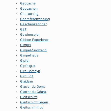
Geocache
Geocachen
Geocaching
Georeferenzierung
Geschenkefinder
GET
Gewinnspiel
Gibbon Experience
Gimpel
Gimpel-Südwand
Gimpelhaus
Gipfel
Gipfelgrat
Giro Combyn
Giro Edit
Gjaidalm
Glacier du Dome
Glacier du Géant
Gleitschirm
Gleitschirmfliegen
Gleitschirmflug