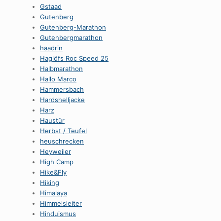
Gstaad
Gutenberg
Gutenberg-Marathon
Gutenbergmarathon
haadrin
Haglöfs Roc Speed 25
Halbmarathon
Hallo Marco
Hammersbach
Hardshelljacke
Harz
Haustür
Herbst / Teufel
heuschrecken
Heyweiler
High Camp
Hike&Fly
Hiking
Himalaya
Himmelsleiter
Hinduismus