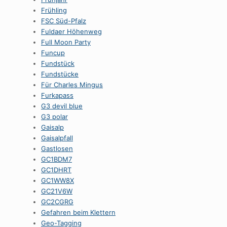
Frühling
FSC Süd-Pfalz
Fuldaer Höhenweg
Full Moon Party
Funcup
Fundstück
Fundstücke
Für Charles Mingus
Furkapass
G3 devil blue
G3 polar
Gaisalp
Gaisalpfall
Gastlosen
GC1BDM7
GC1DHRT
GC1WW8X
GC21V6W
GC2CGRG
Gefahren beim Klettern
Geo-Tagging