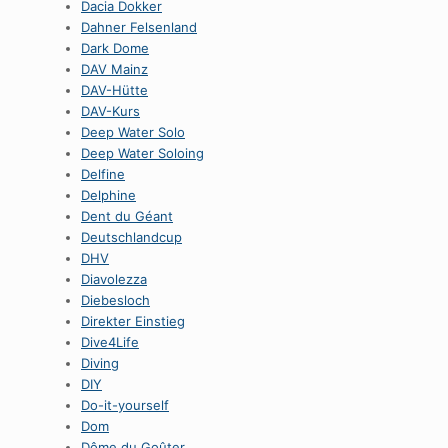
Dacia Dokker
Dahner Felsenland
Dark Dome
DAV Mainz
DAV-Hütte
DAV-Kurs
Deep Water Solo
Deep Water Soloing
Delfine
Delphine
Dent du Géant
Deutschlandcup
DHV
Diavolezza
Diebesloch
Direkter Einstieg
Dive4Life
Diving
DIY
Do-it-yourself
Dom
Dôme du Goûter