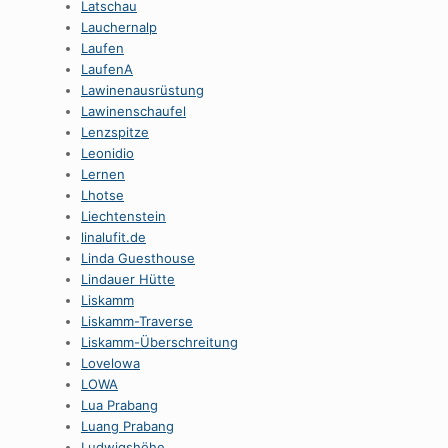
Latschau
Lauchernalp
Laufen
LaufenA
Lawinenausrüstung
Lawinenschaufel
Lenzspitze
Leonidio
Lernen
Lhotse
Liechtenstein
linalufit.de
Linda Guesthouse
Lindauer Hütte
Liskamm
Liskamm-Traverse
Liskamm-Überschreitung
Lovelowa
LOWA
Lua Prabang
Luang Prabang
Ludwigshöhe