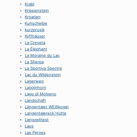
Krabi
Krippenstein
Kroatien
Kuhscheibe
kurzprusik
Kyffhäuser
La Creveta
La Éléphant
La Moraine du Lac
La Sherpa
La Sportiva Spectre
Lac du Wildenstein
Lagerweg
Lagginhorn
Lago di Molveno
Landschaft
Längentaler WEißkogel
Langentalereck Hütte
Langzeittest
Laos
Las Perxes