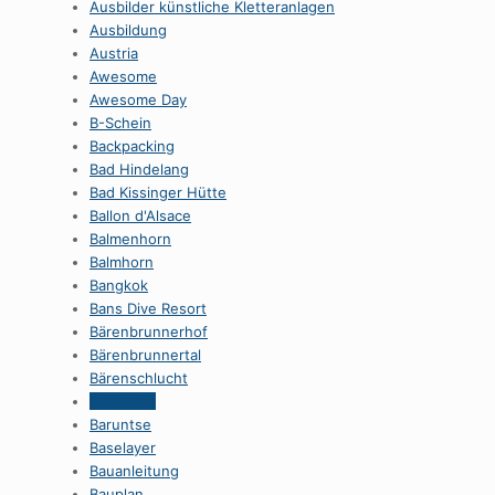
Ausbilder künstliche Kletteranlagen
Ausbildung
Austria
Awesome
Awesome Day
B-Schein
Backpacking
Bad Hindelang
Bad Kissinger Hütte
Ballon d'Alsace
Balmenhorn
Balmhorn
Bangkok
Bans Dive Resort
Bärenbrunnerhof
Bärenbrunnertal
Bärenschlucht
BaroCook
Baruntse
Baselayer
Bauanleitung
Bauplan