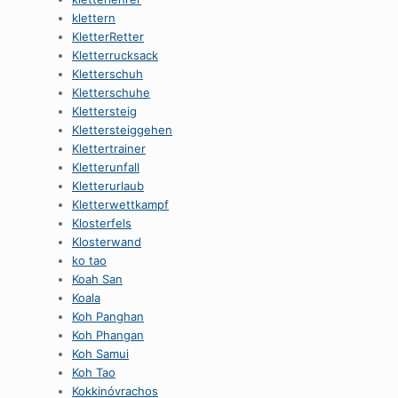
klettern
KletterRetter
Kletterrucksack
Kletterschuh
Kletterschuhe
Klettersteig
Klettersteiggehen
Klettertrainer
Kletterunfall
Kletterurlaub
Kletterwettkampf
Klosterfels
Klosterwand
ko tao
Koah San
Koala
Koh Panghan
Koh Phangan
Koh Samui
Koh Tao
Kokkinóvrachos