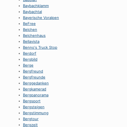
Baybachklamm
Baybachtal
Bayerische Voralpen
BeFree
Belchen
Belchenhaus
Bellavista
Benno's Truck Stop
Berdorf
Bergbild
Berge
Bergfreund
Bergfreunde
Berggedanken
Bergkamerad
Bergpanorama
Bergsport
Bergsteigen
Bergstimmung
Bergtour
Bergzeit