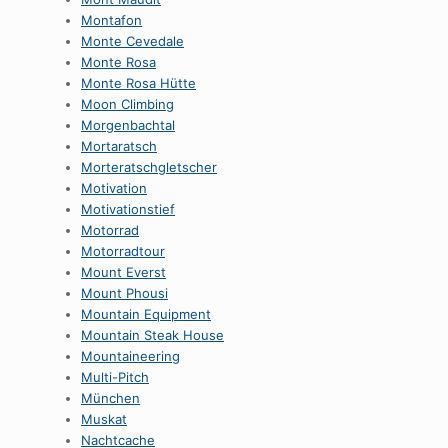
Montafon
Monte Cevedale
Monte Rosa
Monte Rosa Hütte
Moon Climbing
Morgenbachtal
Mortaratsch
Morteratschgletscher
Motivation
Motivationstief
Motorrad
Motorradtour
Mount Everst
Mount Phousi
Mountain Equipment
Mountain Steak House
Mountaineering
Multi-Pitch
München
Muskat
Nachtcache