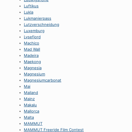
Luftikus
Lukla
Lukmanierpass
Lutzverschneidung
Luxemburg
Lysefjord
Machico
Mad Wall
Madeira
Maekong
Magnesia
Magnesium
Magnesiumcarbonat
Mai
Mailand
Mainz
Makalu
Mallorca
Malta
MAMMUT
MAMMUT Freeride Film Contest