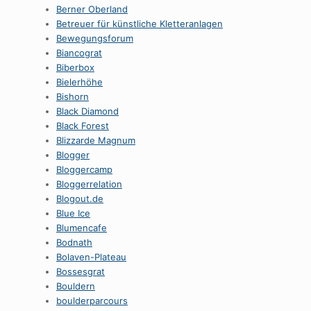
Berner Oberland
Betreuer für künstliche Kletteranlagen
Bewegungsforum
Biancograt
Biberbox
Bielerhöhe
Bishorn
Black Diamond
Black Forest
Blizzarde Magnum
Blogger
Bloggercamp
Bloggerrelation
Blogout.de
Blue Ice
Blumencafe
Bodnath
Bolaven-Plateau
Bossesgrat
Bouldern
boulderparcours