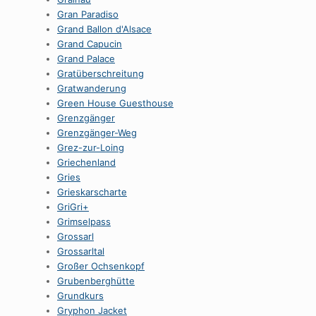
Gran Paradiso
Grand Ballon d'Alsace
Grand Capucin
Grand Palace
Gratüberschreitung
Gratwanderung
Green House Guesthouse
Grenzgänger
Grenzgänger-Weg
Grez-zur-Loing
Griechenland
Gries
Grieskarscharte
GriGri+
Grimselpass
Grossarl
Grossarltal
Großer Ochsenkopf
Grubenberghütte
Grundkurs
Gryphon Jacket