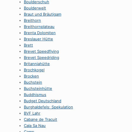
Boulderschuh
Boulderwelt
Braut und Bräutigam
Breithorn
Breithornplateau
Brenta Dolomiten
Breslauer Hütte
Brett
Brevet Speedflying
Brevet Speedriding
Britanniahütte
Brochkogel
Brocken
Buchstein
Buchsteinhütte
Buddhismus
Budget Deutschland
Burghaldefels; Spekulation
BVF Lahr
Cabane de Tracuit
Cala Sa Nau
Camp