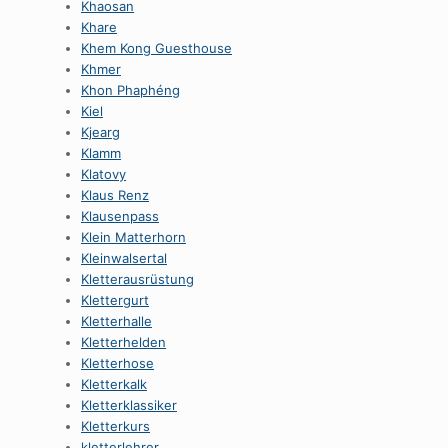
Khaosan
Khare
Khem Kong Guesthouse
Khmer
Khon Phaphéng
Kiel
Kjearg
Klamm
Klatovy
Klaus Renz
Klausenpass
Klein Matterhorn
Kleinwalsertal
Kletterausrüstung
Klettergurt
Kletterhalle
Kletterhelden
Kletterhose
Kletterkalk
Kletterklassiker
Kletterkurs
kletterlehrer