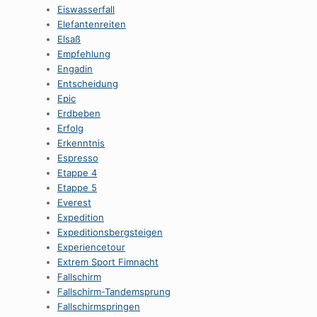
Eiswasserfall
Elefantenreiten
Elsaß
Empfehlung
Engadin
Entscheidung
Epic
Erdbeben
Erfolg
Erkenntnis
Espresso
Etappe 4
Etappe 5
Everest
Expedition
Expeditionsbergsteigen
Experiencetour
Extrem Sport Fimnacht
Fallschirm
Fallschirm-Tandemsprung
Fallschirmspringen