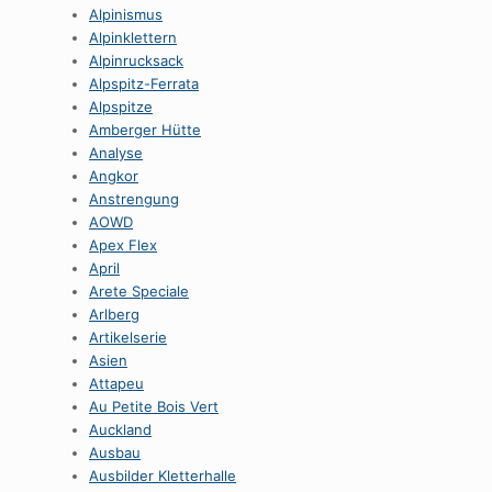
Alpinismus
Alpinklettern
Alpinrucksack
Alpspitz-Ferrata
Alpspitze
Amberger Hütte
Analyse
Angkor
Anstrengung
AOWD
Apex Flex
April
Arete Speciale
Arlberg
Artikelserie
Asien
Attapeu
Au Petite Bois Vert
Auckland
Ausbau
Ausbilder Kletterhalle