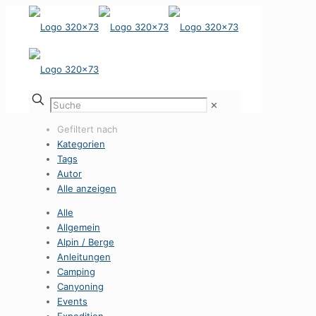
✕
Gefiltert nach
Kategorien
Tags
Autor
Alle anzeigen
Alle
Allgemein
Alpin / Berge
Anleitungen
Camping
Canyoning
Events