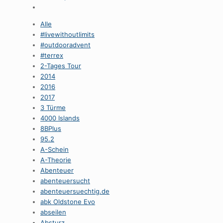
Alle
#livewithoutlimits
#outdooradvent
#terrex
2-Tages Tour
2014
2016
2017
3 Türme
4000 Islands
8BPlus
95.2
A-Schein
A-Theorie
Abenteuer
abenteuersucht
abenteuersuechtig.de
abk Oldstone Evo
abseilen
Absturz