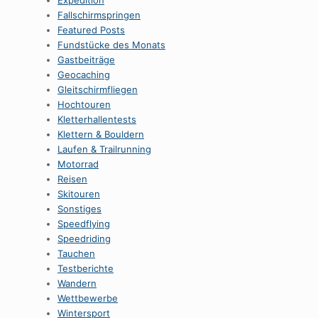
Expedition
Fallschirmspringen
Featured Posts
Fundstücke des Monats
Gastbeiträge
Geocaching
Gleitschirmfliegen
Hochtouren
Kletterhallentests
Klettern & Bouldern
Laufen & Trailrunning
Motorrad
Reisen
Skitouren
Sonstiges
Speedflying
Speedriding
Tauchen
Testberichte
Wandern
Wettbewerbe
Wintersport