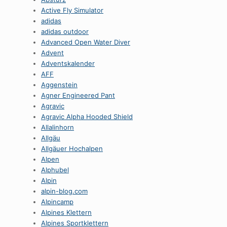
Active Fly Simulator
adidas
adidas outdoor
Advanced Open Water Diver
Advent
Adventskalender
AFF
Aggenstein
Agner Engineered Pant
Agravic
Agravic Alpha Hooded Shield
Allalinhorn
Allgäu
Allgäuer Hochalpen
Alpen
Alphubel
Alpin
alpin-blog.com
Alpincamp
Alpines Klettern
Alpines Sportklettern