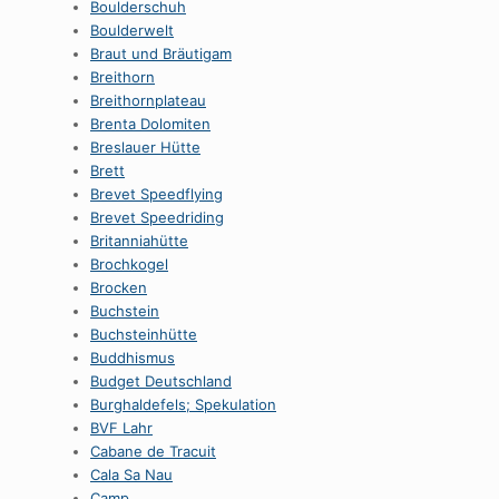
Boulderschuh
Boulderwelt
Braut und Bräutigam
Breithorn
Breithornplateau
Brenta Dolomiten
Breslauer Hütte
Brett
Brevet Speedflying
Brevet Speedriding
Britanniahütte
Brochkogel
Brocken
Buchstein
Buchsteinhütte
Buddhismus
Budget Deutschland
Burghaldefels; Spekulation
BVF Lahr
Cabane de Tracuit
Cala Sa Nau
Camp