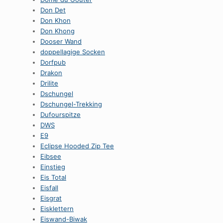
Don Det
Don Khon
Don Khong
Dooser Wand
doppellagige Socken
Dorfpub
Drakon
Drilite
Dschungel
Dschungel-Trekking
Dufourspitze
DWS
E9
Eclipse Hooded Zip Tee
Eibsee
Einstieg
Eis Total
Eisfall
Eisgrat
Eisklettern
Eiswand-Biwak