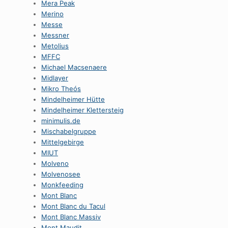
Mera Peak
Merino
Messe
Messner
Metolius
MFFC
Michael Macsenaere
Midlayer
Mikro Theós
Mindelheimer Hütte
Mindelheimer Klettersteig
minimulis.de
Mischabelgruppe
Mittelgebirge
MIUT
Molveno
Molvenosee
Monkfeeding
Mont Blanc
Mont Blanc du Tacul
Mont Blanc Massiv
Mont Maudit