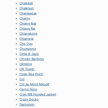
Chalkball
Chalktest
Champasak
Charity
Chiang Mai
Chiang Rai
Chiangkong
Chiangrai
Cho Oyu
Chumpong
Cima di Jazzi
Citroën Berlingo
climbing
CN Tower
Code Red Point
Col
Col du Mont Maudit
Corno Nero
Crag WB Hooded Jacket
Crazy Gecko
Dachstein