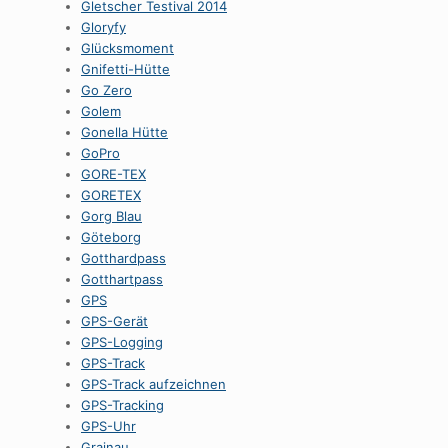
Gletscher Testival 2014
Gloryfy
Glücksmoment
Gnifetti-Hütte
Go Zero
Golem
Gonella Hütte
GoPro
GORE-TEX
GORETEX
Gorg Blau
Göteborg
Gotthardpass
Gotthartpass
GPS
GPS-Gerät
GPS-Logging
GPS-Track
GPS-Track aufzeichnen
GPS-Tracking
GPS-Uhr
Grainau