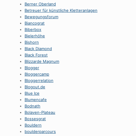
Berner Oberland
Betreuer für künstliche Kletteranlagen
Bewegungsforum
Biancograt
Biberbox
Bielerhöhe
Bishorn
Black Diamond
Black Forest
Blizzarde Magnum
Blogger
Bloggercamp
Bloggerrelation
Blogout.de
Blue Ice
Blumencafe
Bodnath
Bolaven-Plateau
Bossesgrat
Bouldern
boulderparcours