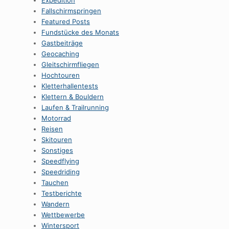
Expedition
Fallschirmspringen
Featured Posts
Fundstücke des Monats
Gastbeiträge
Geocaching
Gleitschirmfliegen
Hochtouren
Kletterhallentests
Klettern & Bouldern
Laufen & Trailrunning
Motorrad
Reisen
Skitouren
Sonstiges
Speedflying
Speedriding
Tauchen
Testberichte
Wandern
Wettbewerbe
Wintersport