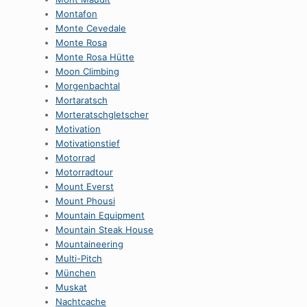
Montafon
Monte Cevedale
Monte Rosa
Monte Rosa Hütte
Moon Climbing
Morgenbachtal
Mortaratsch
Morteratschgletscher
Motivation
Motivationstief
Motorrad
Motorradtour
Mount Everst
Mount Phousi
Mountain Equipment
Mountain Steak House
Mountaineering
Multi-Pitch
München
Muskat
Nachtcache