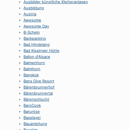
Ausbilder künstliche Kletteranlagen
Ausbildung
Austria
Awesome
Awesome Day
B-Schein
Backpacking
Bad Hindelang
Bad Kissinger Hütte
Ballon d'Alsace
Balmenhorn
Balmhorn
Bangkok
Bans Dive Resort
Bärenbrunnerhof
Bärenbrunnertal
Bärenschlucht
BaroCook
Baruntse
Baselayer
Bauanleitung
Bauplan