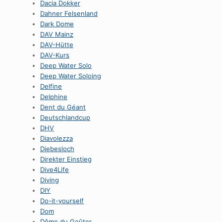
Dacia Dokker
Dahner Felsenland
Dark Dome
DAV Mainz
DAV-Hütte
DAV-Kurs
Deep Water Solo
Deep Water Soloing
Delfine
Delphine
Dent du Géant
Deutschlandcup
DHV
Diavolezza
Diebesloch
Direkter Einstieg
Dive4Life
Diving
DIY
Do-it-yourself
Dom
Dôme du Goûter