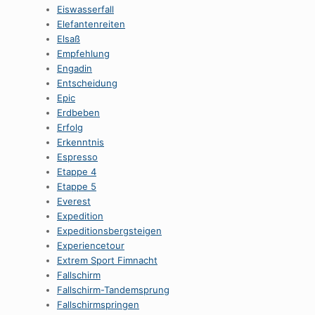
Eiswasserfall
Elefantenreiten
Elsaß
Empfehlung
Engadin
Entscheidung
Epic
Erdbeben
Erfolg
Erkenntnis
Espresso
Etappe 4
Etappe 5
Everest
Expedition
Expeditionsbergsteigen
Experiencetour
Extrem Sport Fimnacht
Fallschirm
Fallschirm-Tandemsprung
Fallschirmspringen