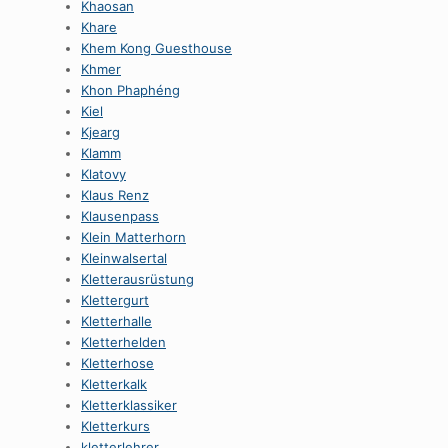
Khaosan
Khare
Khem Kong Guesthouse
Khmer
Khon Phaphéng
Kiel
Kjearg
Klamm
Klatovy
Klaus Renz
Klausenpass
Klein Matterhorn
Kleinwalsertal
Kletterausrüstung
Klettergurt
Kletterhalle
Kletterhelden
Kletterhose
Kletterkalk
Kletterklassiker
Kletterkurs
kletterlehrer