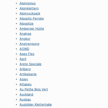
Alpinismus
Alpinklettern
Alpinrucksack
Alpspitz-Ferrata
Alpspitze
Amberger Hütte
Analyse
Angkor
Anstrengung
AOWD
Apex Flex
April
Arete Speciale
Arlberg
Artikelserie
Asien
Attapeu
Au Petite Bois Vert
Auckland
Ausbau
Ausbilder Kletterhalle