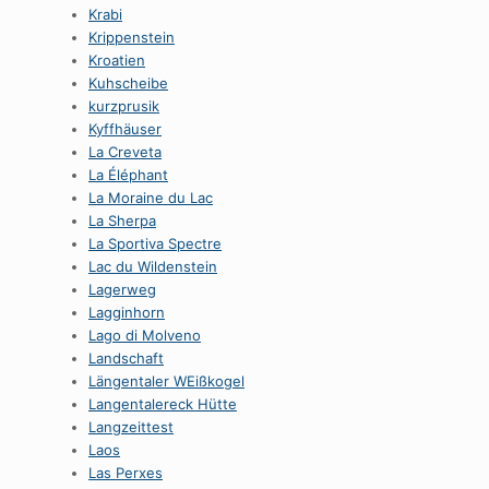
Krabi
Krippenstein
Kroatien
Kuhscheibe
kurzprusik
Kyffhäuser
La Creveta
La Éléphant
La Moraine du Lac
La Sherpa
La Sportiva Spectre
Lac du Wildenstein
Lagerweg
Lagginhorn
Lago di Molveno
Landschaft
Längentaler WEißkogel
Langentalereck Hütte
Langzeittest
Laos
Las Perxes