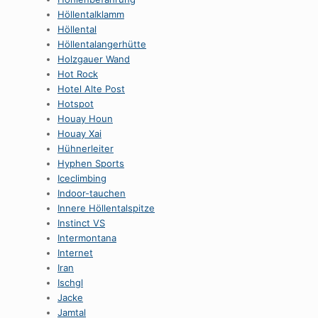
HöllentaIklamm
Höllental
Höllentalangerhütte
Holzgauer Wand
Hot Rock
Hotel Alte Post
Hotspot
Houay Houn
Houay Xai
Hühnerleiter
Hyphen Sports
Iceclimbing
Indoor-tauchen
Innere Höllentalspitze
Instinct VS
Intermontana
Internet
Iran
Ischgl
Jacke
Jamtal