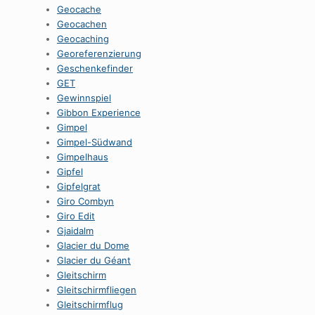
Geocache
Geocachen
Geocaching
Georeferenzierung
Geschenkefinder
GET
Gewinnspiel
Gibbon Experience
Gimpel
Gimpel-Südwand
Gimpelhaus
Gipfel
Gipfelgrat
Giro Combyn
Giro Edit
Gjaidalm
Glacier du Dome
Glacier du Géant
Gleitschirm
Gleitschirmfliegen
Gleitschirmflug