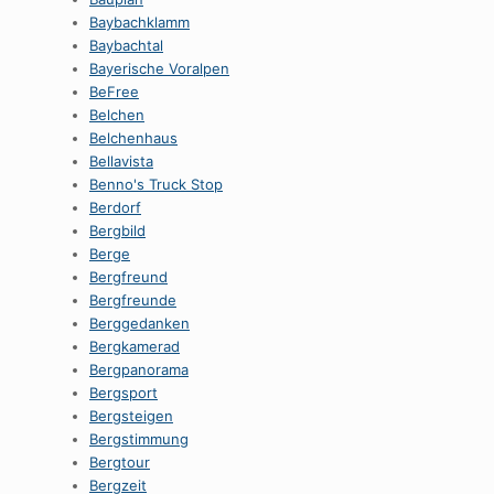
Baybachklamm
Baybachtal
Bayerische Voralpen
BeFree
Belchen
Belchenhaus
Bellavista
Benno's Truck Stop
Berdorf
Bergbild
Berge
Bergfreund
Bergfreunde
Berggedanken
Bergkamerad
Bergpanorama
Bergsport
Bergsteigen
Bergstimmung
Bergtour
Bergzeit