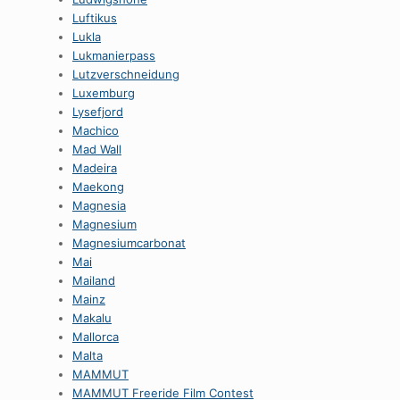
Luftikus
Lukla
Lukmanierpass
Lutzverschneidung
Luxemburg
Lysefjord
Machico
Mad Wall
Madeira
Maekong
Magnesia
Magnesium
Magnesiumcarbonat
Mai
Mailand
Mainz
Makalu
Mallorca
Malta
MAMMUT
MAMMUT Freeride Film Contest