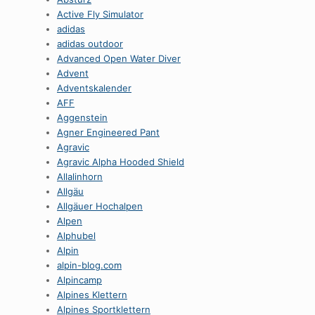
Active Fly Simulator
adidas
adidas outdoor
Advanced Open Water Diver
Advent
Adventskalender
AFF
Aggenstein
Agner Engineered Pant
Agravic
Agravic Alpha Hooded Shield
Allalinhorn
Allgäu
Allgäuer Hochalpen
Alpen
Alphubel
Alpin
alpin-blog.com
Alpincamp
Alpines Klettern
Alpines Sportklettern