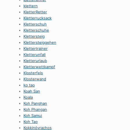
klettern
KletterRetter
Kletterrucksack
Kletterschuh
Kletterschuhe
Klettersteig
Klettersteiggehen
Klettertrainer
Kletterunfall
Kletterurlaub
Kletterwettkampf
Klosterfels
Klosterwand
ko tao
Koah San
Koala
Koh Panghan
Koh Phangan
Koh Samui
Koh Tao
Kokkinóvrachos