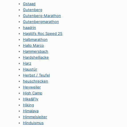
Gstaad
Gutenberg
Gutenberg-Marathon
Gutenbergmarathon
haadrin
Haglöfs Roc Speed 25
Halbmarathon
Hallo Marco
Hammersbach
Hardshelljacke
Harz
Haustür
Herbst / Teufel
heuschrecken
Heyweiler
High Camp
Hike&Fly
Hiking
Himalaya
Himmelsleiter
Hinduismus