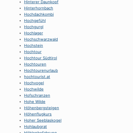
Hinterer Daunkopf
Hinterhornbach
Hochdachkombi
Hochgefühl
Hochgurgl
Hochlager
Hochschwarzwald
Hochstein
Hochtour
Hochtour Südtirol
Hochtouren
Hochtourenurlaub
hochtourist.at
Hochvogel
Hochwilde
Hofschranzen
Hohe Wilde
Höhenbergsteigen
Höhenflugkurs
Hoher Seeblaskogel
Hohlaubgrat
Höhlenbefahrung