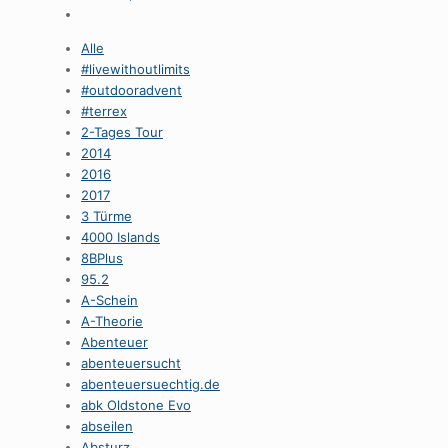
Alle
#livewithoutlimits
#outdooradvent
#terrex
2-Tages Tour
2014
2016
2017
3 Türme
4000 Islands
8BPlus
95.2
A-Schein
A-Theorie
Abenteuer
abenteuersucht
abenteuersuechtig.de
abk Oldstone Evo
abseilen
Absturz