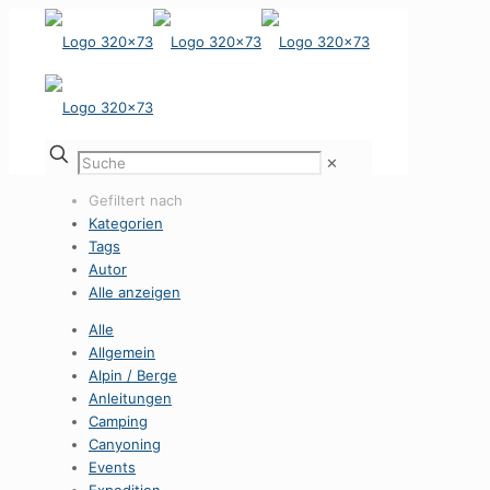
✕
Gefiltert nach
Kategorien
Tags
Autor
Alle anzeigen
Alle
Allgemein
Alpin / Berge
Anleitungen
Camping
Canyoning
Events