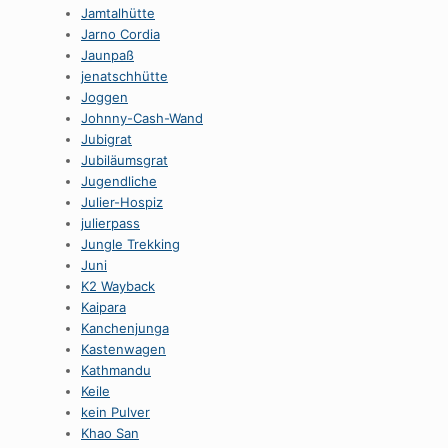
Jamtalhütte
Jarno Cordia
Jaunpaß
jenatschhütte
Joggen
Johnny-Cash-Wand
Jubigrat
Jubiläumsgrat
Jugendliche
Julier-Hospiz
julierpass
Jungle Trekking
Juni
K2 Wayback
Kaipara
Kanchenjunga
Kastenwagen
Kathmandu
Keile
kein Pulver
Khao San