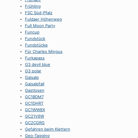
Frühling
FSC Süd-Pfalz
Fuldaer Höhenweg
Full Moon Party
Funcup
Fundstück
Fundstücke
Für Charles Mingus
Furkapass
G3 devil blue
G3 polar
Gaisalp
Gaisalpfall
Gastlosen
GC1BDM7
GC1DHRT
GC1WW8X
GC21V6W
GC2CGRG
Gefahren beim Klettern
Geo-Tagging