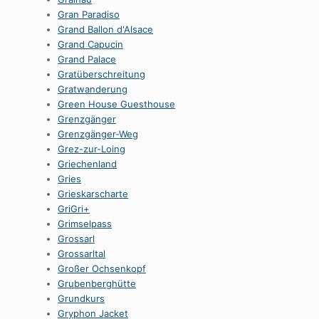
Gran Paradiso
Grand Ballon d'Alsace
Grand Capucin
Grand Palace
Gratüberschreitung
Gratwanderung
Green House Guesthouse
Grenzgänger
Grenzgänger-Weg
Grez-zur-Loing
Griechenland
Gries
Grieskarscharte
GriGri+
Grimselpass
Grossarl
Grossarltal
Großer Ochsenkopf
Grubenberghütte
Grundkurs
Gryphon Jacket