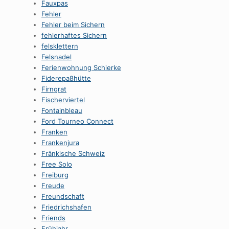
Fauxpas
Fehler
Fehler beim Sichern
fehlerhaftes Sichern
felsklettern
Felsnadel
Ferienwohnung Schierke
Fiderepaßhütte
Firngrat
Fischerviertel
Fontainbleau
Ford Tourneo Connect
Franken
Frankenjura
Fränkische Schweiz
Free Solo
Freiburg
Freude
Freundschaft
Friedrichshafen
Friends
Frühjahr