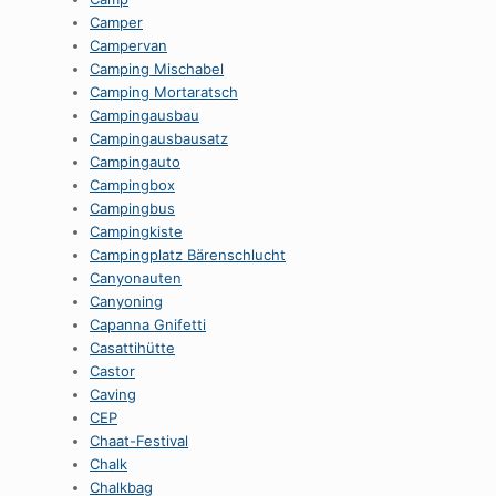
Camper
Campervan
Camping Mischabel
Camping Mortaratsch
Campingausbau
Campingausbausatz
Campingauto
Campingbox
Campingbus
Campingkiste
Campingplatz Bärenschlucht
Canyonauten
Canyoning
Capanna Gnifetti
Casattihütte
Castor
Caving
CEP
Chaat-Festival
Chalk
Chalkbag