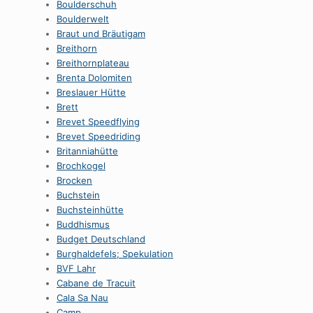
Boulderschuh
Boulderwelt
Braut und Bräutigam
Breithorn
Breithornplateau
Brenta Dolomiten
Breslauer Hütte
Brett
Brevet Speedflying
Brevet Speedriding
Britanniahütte
Brochkogel
Brocken
Buchstein
Buchsteinhütte
Buddhismus
Budget Deutschland
Burghaldefels; Spekulation
BVF Lahr
Cabane de Tracuit
Cala Sa Nau
Camp