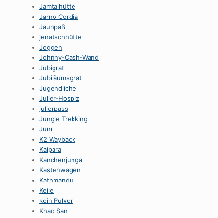
Jamtalhütte
Jarno Cordia
Jaunpaß
jenatschhütte
Joggen
Johnny-Cash-Wand
Jubigrat
Jubiläumsgrat
Jugendliche
Julier-Hospiz
julierpass
Jungle Trekking
Juni
K2 Wayback
Kaipara
Kanchenjunga
Kastenwagen
Kathmandu
Keile
kein Pulver
Khao San