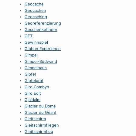
Geocache
Geocachen
Geocaching
Georeferenzierung
Geschenkefinder
GET
Gewinnspiel
Gibbon Experience
Gimpel
Gimpel-Südwand
Gimpelhaus
Gipfel
Gipfelgrat
Giro Combyn
Giro Edit
Gjaidalm
Glacier du Dome
Glacier du Géant
Gleitschirm
Gleitschirmfliegen
Gleitschirmflug