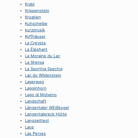
Krabi
Krippenstein
Kroatien
Kuhscheibe
kurzprusik
Kyffhäuser
La Creveta
La Éléphant
La Moraine du Lac
La Sherpa
La Sportiva Spectre
Lac du Wildenstein
Lagerweg
Lagginhorn
Lago di Molveno
Landschaft
Längentaler WEißkogel
Langentalereck Hütte
Langzeittest
Laos
Las Perxes