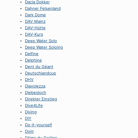
Dacia Dokker
Dahner Felsenland
Dark Dome
DAV Mainz
DAV-Hütte
DAV-Kurs
Deep Water Solo
Deep Water Soloing
Delfine
Delphine
Dent du Géant
Deutschlandcup
DHV
Diavolezza
Diebesloch
Direkter Einstieg
Dive4Life
Diving
DIY
Do-it-yourself
Dom
Dôme du Goûter