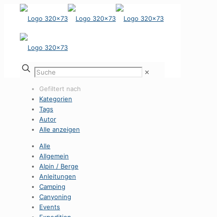
✕
Gefiltert nach
Kategorien
Tags
Autor
Alle anzeigen
Alle
Allgemein
Alpin / Berge
Anleitungen
Camping
Canyoning
Events