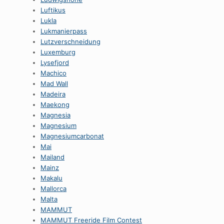
Luftikus
Lukla
Lukmanierpass
Lutzverschneidung
Luxemburg
Lysefjord
Machico
Mad Wall
Madeira
Maekong
Magnesia
Magnesium
Magnesiumcarbonat
Mai
Mailand
Mainz
Makalu
Mallorca
Malta
MAMMUT
MAMMUT Freeride Film Contest