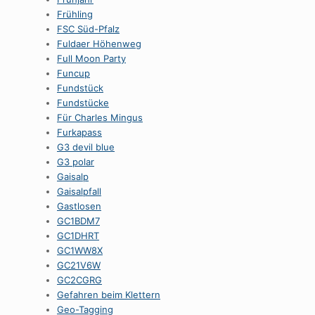
Frühling
FSC Süd-Pfalz
Fuldaer Höhenweg
Full Moon Party
Funcup
Fundstück
Fundstücke
Für Charles Mingus
Furkapass
G3 devil blue
G3 polar
Gaisalp
Gaisalpfall
Gastlosen
GC1BDM7
GC1DHRT
GC1WW8X
GC21V6W
GC2CGRG
Gefahren beim Klettern
Geo-Tagging