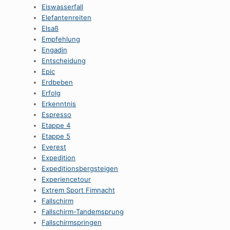
Eiswasserfall
Elefantenreiten
Elsaß
Empfehlung
Engadin
Entscheidung
Epic
Erdbeben
Erfolg
Erkenntnis
Espresso
Etappe 4
Etappe 5
Everest
Expedition
Expeditionsbergsteigen
Experiencetour
Extrem Sport Fimnacht
Fallschirm
Fallschirm-Tandemsprung
Fallschirmspringen