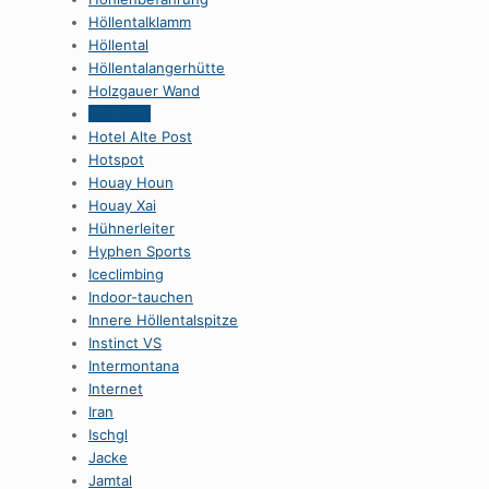
HöllentaIklamm
Höllental
Höllentalangerhütte
Holzgauer Wand
Hot Rock
Hotel Alte Post
Hotspot
Houay Houn
Houay Xai
Hühnerleiter
Hyphen Sports
Iceclimbing
Indoor-tauchen
Innere Höllentalspitze
Instinct VS
Intermontana
Internet
Iran
Ischgl
Jacke
Jamtal