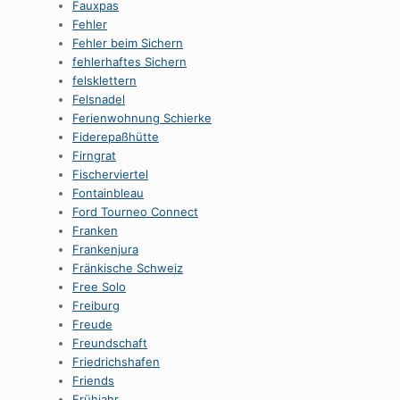
Fauxpas
Fehler
Fehler beim Sichern
fehlerhaftes Sichern
felsklettern
Felsnadel
Ferienwohnung Schierke
Fiderepaßhütte
Firngrat
Fischerviertel
Fontainbleau
Ford Tourneo Connect
Franken
Frankenjura
Fränkische Schweiz
Free Solo
Freiburg
Freude
Freundschaft
Friedrichshafen
Friends
Frühjahr