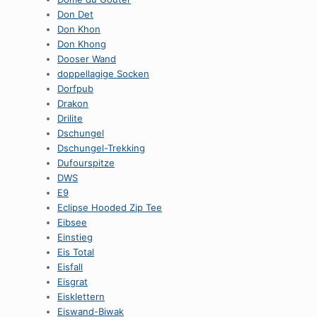
Don Det
Don Khon
Don Khong
Dooser Wand
doppellagige Socken
Dorfpub
Drakon
Drilite
Dschungel
Dschungel-Trekking
Dufourspitze
DWS
E9
Eclipse Hooded Zip Tee
Eibsee
Einstieg
Eis Total
Eisfall
Eisgrat
Eisklettern
Eiswand-Biwak