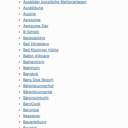
Ausbilder künstliche Kletteranlagen
Ausbildung
Austria
Awesome
Awesome Day
B-Schein
Backpacking
Bad Hindelang
Bad Kissinger Hütte
Ballon d'Alsace
Balmenhorn
Balmhorn
Bangkok
Bans Dive Resort
Bärenbrunnerhof
Bärenbrunnertal
Bärenschlucht
BaroCook
Baruntse
Baselayer
Bauanleitung
Bauplan