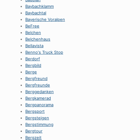
Baybachklamm
Baybachtal
Bayerische Voralpen
BeFree
Belchen
Belchenhaus
Bellavista
Benno's Truck Stop
Berdorf
Bergbild
Berge
Bergfreund
Bergfreunde
Berggedanken
Bergkamerad
Bergpanorama
Bergsport
Bergsteigen
Bergstimmung
Bergtour
Bergzeit