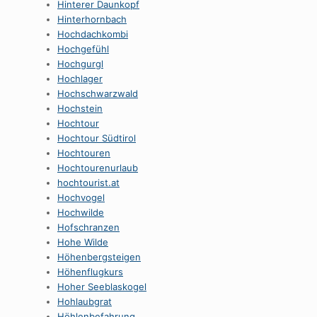
Hinterer Daunkopf
Hinterhornbach
Hochdachkombi
Hochgefühl
Hochgurgl
Hochlager
Hochschwarzwald
Hochstein
Hochtour
Hochtour Südtirol
Hochtouren
Hochtourenurlaub
hochtourist.at
Hochvogel
Hochwilde
Hofschranzen
Hohe Wilde
Höhenbergsteigen
Höhenflugkurs
Hoher Seeblaskogel
Hohlaubgrat
Höhlenbefahrung