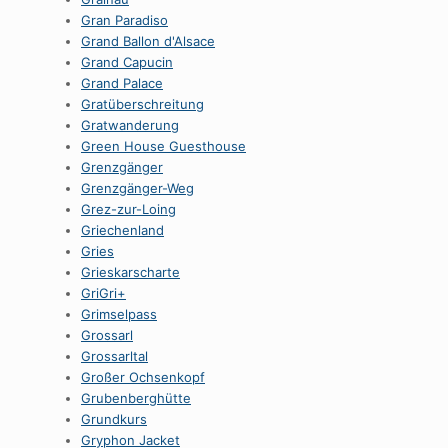
Gran Paradiso
Grand Ballon d'Alsace
Grand Capucin
Grand Palace
Gratüberschreitung
Gratwanderung
Green House Guesthouse
Grenzgänger
Grenzgänger-Weg
Grez-zur-Loing
Griechenland
Gries
Grieskarscharte
GriGri+
Grimselpass
Grossarl
Grossarltal
Großer Ochsenkopf
Grubenberghütte
Grundkurs
Gryphon Jacket