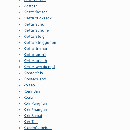
klettern
KletterRetter
Kletterrucksack
Kletterschuh
Kletterschuhe
Klettersteig
Klettersteiggehen
Klettertrainer
Kletterunfall
Kletterurlaub
Kletterwettkampf
Klosterfels
Klosterwand
ko tao
Koah San
Koala
Koh Panghan
Koh Phangan
Koh Samui
Koh Tao
Kokkinóvrachos