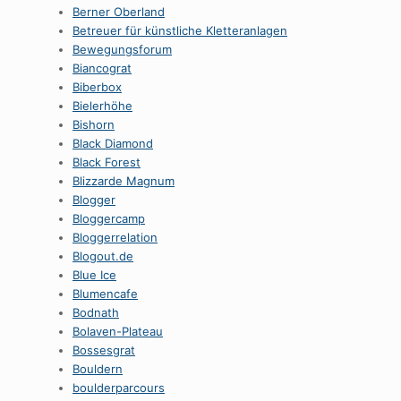
Berner Oberland
Betreuer für künstliche Kletteranlagen
Bewegungsforum
Biancograt
Biberbox
Bielerhöhe
Bishorn
Black Diamond
Black Forest
Blizzarde Magnum
Blogger
Bloggercamp
Bloggerrelation
Blogout.de
Blue Ice
Blumencafe
Bodnath
Bolaven-Plateau
Bossesgrat
Bouldern
boulderparcours