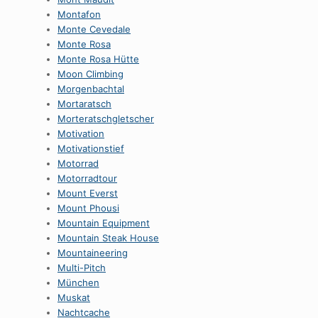
Montafon
Monte Cevedale
Monte Rosa
Monte Rosa Hütte
Moon Climbing
Morgenbachtal
Mortaratsch
Morteratschgletscher
Motivation
Motivationstief
Motorrad
Motorradtour
Mount Everst
Mount Phousi
Mountain Equipment
Mountain Steak House
Mountaineering
Multi-Pitch
München
Muskat
Nachtcache