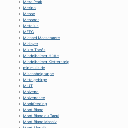
Mera Peak
Merino
Messe
Messner
Metolius
MFFC
Michael Macsenaere
Midlayer
Mikro Theós
Mindelheimer Hütte
Mindelheimer Klettersteig
minimulis.de
Mischabelgruppe
Mittelgebirge
MIUT
Molveno
Molvenosee
Monkfeeding
Mont Blanc
Mont Blanc du Tacul
Mont Blanc Massiv
Mont Maudit