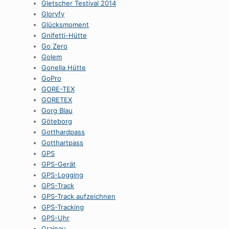
Gletscher Testival 2014
Gloryfy
Glücksmoment
Gnifetti-Hütte
Go Zero
Golem
Gonella Hütte
GoPro
GORE-TEX
GORETEX
Gorg Blau
Göteborg
Gotthardpass
Gotthartpass
GPS
GPS-Gerät
GPS-Logging
GPS-Track
GPS-Track aufzeichnen
GPS-Tracking
GPS-Uhr
Grainau