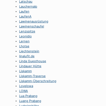
Latschau
Lauchernalp
Laufen
LaufenA
Lawinenausrüstung
Lawinenschaufel
Lenzspitze
Leonidio
Lernen
Lhotse
Liechtenstein
linalufit.de
Linda Guesthouse
Lindauer Hütte
Liskamm
Liskamm-Traverse
Liskamm-Überschreitung
Lovelowa
LOWA
Lua Prabang
Luang Prabang
Ludwigshöhe