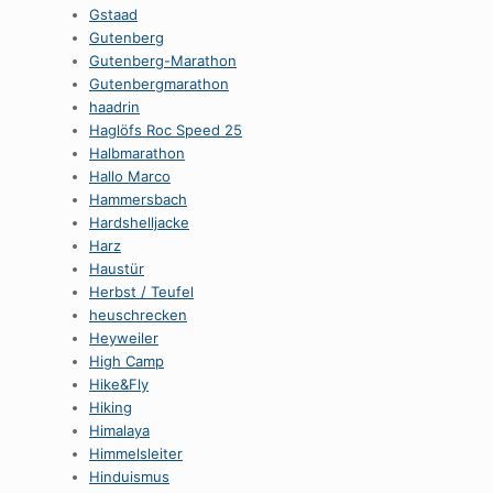
Gstaad
Gutenberg
Gutenberg-Marathon
Gutenbergmarathon
haadrin
Haglöfs Roc Speed 25
Halbmarathon
Hallo Marco
Hammersbach
Hardshelljacke
Harz
Haustür
Herbst / Teufel
heuschrecken
Heyweiler
High Camp
Hike&Fly
Hiking
Himalaya
Himmelsleiter
Hinduismus