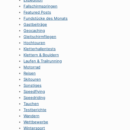
Expedition
Fallschirmspringen
Featured Posts
Fundstücke des Monats
Gastbeiträge
Geocaching
Gleitschirmfliegen
Hochtouren
Kletterhallentests
Klettern & Bouldern
Laufen & Trailrunning
Motorrad
Reisen
Skitouren
Sonstiges
Speedflying
Speedriding
Tauchen
Testberichte
Wandern
Wettbewerbe
Wintersport