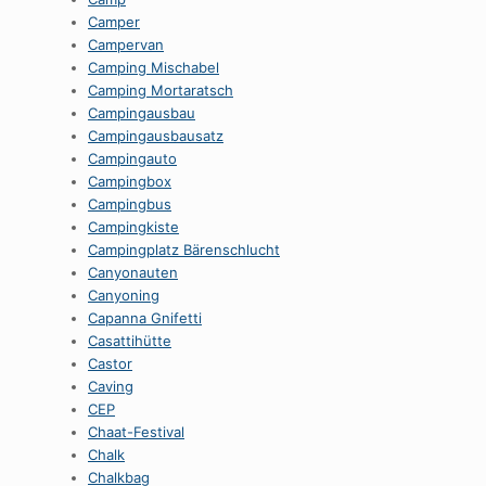
Camper
Campervan
Camping Mischabel
Camping Mortaratsch
Campingausbau
Campingausbausatz
Campingauto
Campingbox
Campingbus
Campingkiste
Campingplatz Bärenschlucht
Canyonauten
Canyoning
Capanna Gnifetti
Casattihütte
Castor
Caving
CEP
Chaat-Festival
Chalk
Chalkbag