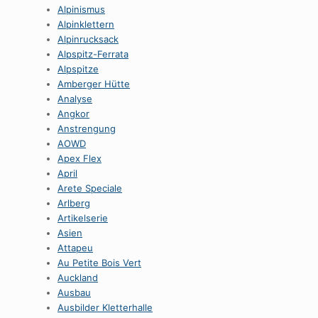
Alpinismus
Alpinklettern
Alpinrucksack
Alpspitz-Ferrata
Alpspitze
Amberger Hütte
Analyse
Angkor
Anstrengung
AOWD
Apex Flex
April
Arete Speciale
Arlberg
Artikelserie
Asien
Attapeu
Au Petite Bois Vert
Auckland
Ausbau
Ausbilder Kletterhalle