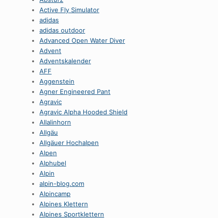
Active Fly Simulator
adidas
adidas outdoor
Advanced Open Water Diver
Advent
Adventskalender
AFF
Aggenstein
Agner Engineered Pant
Agravic
Agravic Alpha Hooded Shield
Allalinhorn
Allgäu
Allgäuer Hochalpen
Alpen
Alphubel
Alpin
alpin-blog.com
Alpincamp
Alpines Klettern
Alpines Sportklettern