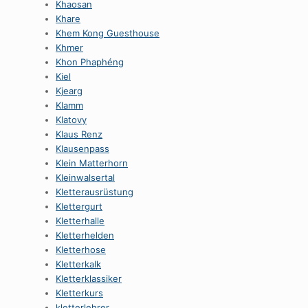
Khaosan
Khare
Khem Kong Guesthouse
Khmer
Khon Phaphéng
Kiel
Kjearg
Klamm
Klatovy
Klaus Renz
Klausenpass
Klein Matterhorn
Kleinwalsertal
Kletterausrüstung
Klettergurt
Kletterhalle
Kletterhelden
Kletterhose
Kletterkalk
Kletterklassiker
Kletterkurs
kletterlehrer