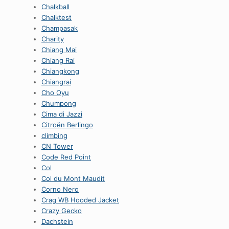
Chalkball
Chalktest
Champasak
Charity
Chiang Mai
Chiang Rai
Chiangkong
Chiangrai
Cho Oyu
Chumpong
Cima di Jazzi
Citroën Berlingo
climbing
CN Tower
Code Red Point
Col
Col du Mont Maudit
Corno Nero
Crag WB Hooded Jacket
Crazy Gecko
Dachstein