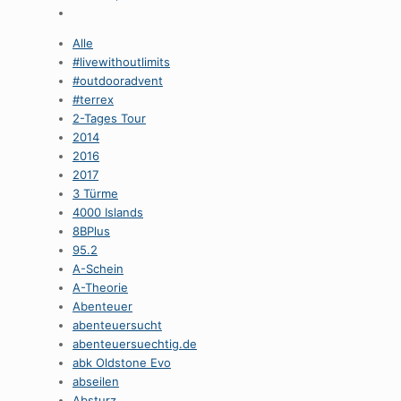
Alle
#livewithoutlimits
#outdooradvent
#terrex
2-Tages Tour
2014
2016
2017
3 Türme
4000 Islands
8BPlus
95.2
A-Schein
A-Theorie
Abenteuer
abenteuersucht
abenteuersuechtig.de
abk Oldstone Evo
abseilen
Absturz