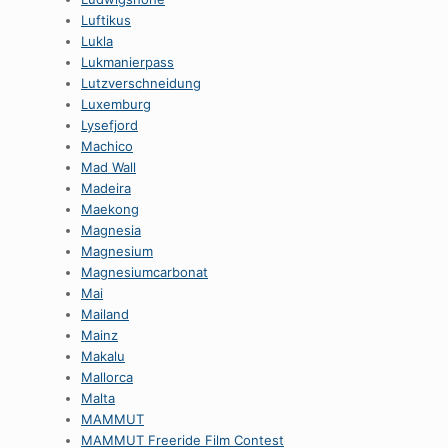
Luftikus
Lukla
Lukmanierpass
Lutzverschneidung
Luxemburg
Lysefjord
Machico
Mad Wall
Madeira
Maekong
Magnesia
Magnesium
Magnesiumcarbonat
Mai
Mailand
Mainz
Makalu
Mallorca
Malta
MAMMUT
MAMMUT Freeride Film Contest