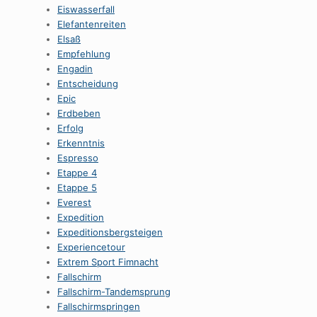
Eiswasserfall
Elefantenreiten
Elsaß
Empfehlung
Engadin
Entscheidung
Epic
Erdbeben
Erfolg
Erkenntnis
Espresso
Etappe 4
Etappe 5
Everest
Expedition
Expeditionsbergsteigen
Experiencetour
Extrem Sport Fimnacht
Fallschirm
Fallschirm-Tandemsprung
Fallschirmspringen