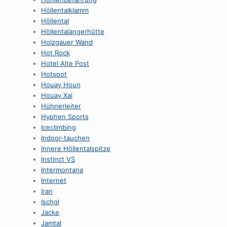
HöllentaIklamm
Höllental
Höllentalangerhütte
Holzgauer Wand
Hot Rock
Hotel Alte Post
Hotspot
Houay Houn
Houay Xai
Hühnerleiter
Hyphen Sports
Iceclimbing
Indoor-tauchen
Innere Höllentalspitze
Instinct VS
Intermontana
Internet
Iran
Ischgl
Jacke
Jamtal