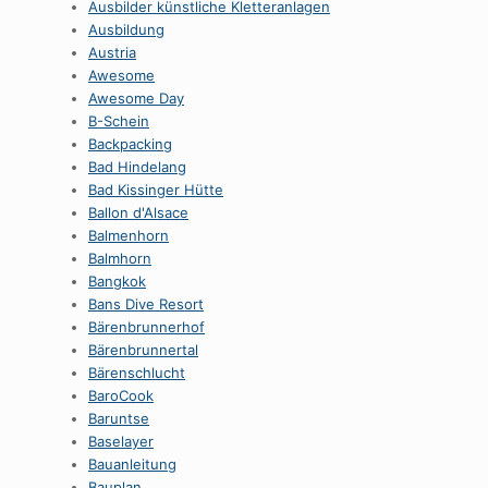
Ausbilder künstliche Kletteranlagen
Ausbildung
Austria
Awesome
Awesome Day
B-Schein
Backpacking
Bad Hindelang
Bad Kissinger Hütte
Ballon d'Alsace
Balmenhorn
Balmhorn
Bangkok
Bans Dive Resort
Bärenbrunnerhof
Bärenbrunnertal
Bärenschlucht
BaroCook
Baruntse
Baselayer
Bauanleitung
Bauplan