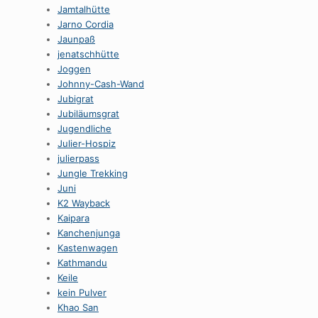
Jamtalhütte
Jarno Cordia
Jaunpaß
jenatschhütte
Joggen
Johnny-Cash-Wand
Jubigrat
Jubiläumsgrat
Jugendliche
Julier-Hospiz
julierpass
Jungle Trekking
Juni
K2 Wayback
Kaipara
Kanchenjunga
Kastenwagen
Kathmandu
Keile
kein Pulver
Khao San