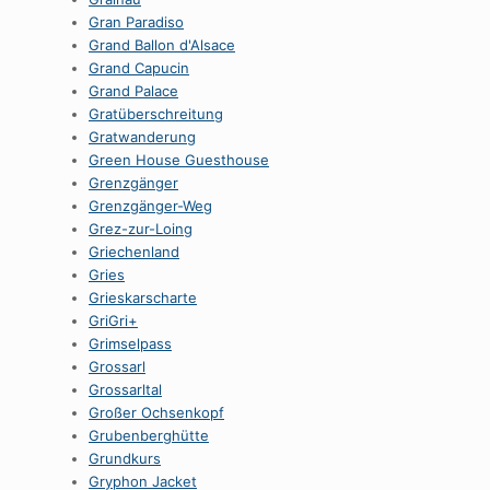
Gran Paradiso
Grand Ballon d'Alsace
Grand Capucin
Grand Palace
Gratüberschreitung
Gratwanderung
Green House Guesthouse
Grenzgänger
Grenzgänger-Weg
Grez-zur-Loing
Griechenland
Gries
Grieskarscharte
GriGri+
Grimselpass
Grossarl
Grossarltal
Großer Ochsenkopf
Grubenberghütte
Grundkurs
Gryphon Jacket