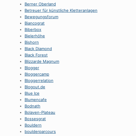
Berner Oberland
Betreuer für künstliche Kletteranlagen
Bewegungsforum
Biancograt
Biberbox
Bielerhöhe
Bishorn
Black Diamond
Black Forest
Blizzarde Magnum
Blogger
Bloggercamp
Bloggerrelation
Blogout.de
Blue Ice
Blumencafe
Bodnath
Bolaven-Plateau
Bossesgrat
Bouldern
boulderparcours