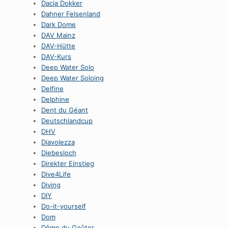
Dacia Dokker
Dahner Felsenland
Dark Dome
DAV Mainz
DAV-Hütte
DAV-Kurs
Deep Water Solo
Deep Water Soloing
Delfine
Delphine
Dent du Géant
Deutschlandcup
DHV
Diavolezza
Diebesloch
Direkter Einstieg
Dive4Life
Diving
DIY
Do-it-yourself
Dom
Dôme du Goûter