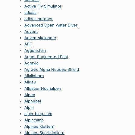
Active Fly Simulator
adidas
adidas outdoor
Advanced Open Water Diver
Advent
Adventskalender
AFF
Aggenstein
Agner Engineered Pant
Agravic
Agravic Alpha Hooded Shield
Allalinhorn
Allgäu
Allgäuer Hochalpen
Alpen
Alphubel
Alpin
alpin-blog.com
Alpincamp
Alpines Klettern
Alpines Sportklettern