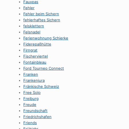
Fauxpas
Fehler
Fehler beim Sichern
fehlerhaftes Sichern
felsklettern
Felsnadel
Ferienwohnung Schierke
Fiderepaßhütte
Firngrat
Fischerviertel
Fontainbleau
Ford Tourneo Connect
Franken
Frankenjura
Fränkische Schweiz
Free Solo
Freiburg
Freude
Freundschaft
Friedrichshafen
Friends
Frühjahr