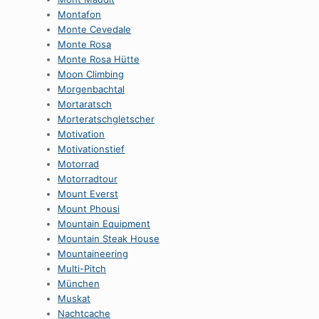
Montafon
Monte Cevedale
Monte Rosa
Monte Rosa Hütte
Moon Climbing
Morgenbachtal
Mortaratsch
Morteratschgletscher
Motivation
Motivationstief
Motorrad
Motorradtour
Mount Everst
Mount Phousi
Mountain Equipment
Mountain Steak House
Mountaineering
Multi-Pitch
München
Muskat
Nachtcache