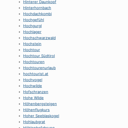
Hinterer Daunkopf
Hinterhornbach
Hochdachkombi
Hochgefühl
Hochgurgl
Hochlager
Hochschwarzwald
Hochstein
Hochtour
Hochtour Südtirol
Hochtouren
Hochtourenurlaub
hochtourist.at
Hochvogel
Hochwilde
Hofschranzen
Hohe Wilde
Höhenbergsteigen
Höhenflugkurs
Hoher Seeblaskogel
Hohlaubgrat
Höhlenbefahrung