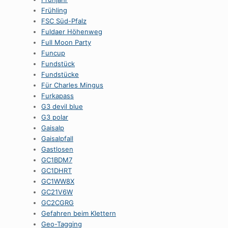
Frühling
FSC Süd-Pfalz
Fuldaer Höhenweg
Full Moon Party
Funcup
Fundstück
Fundstücke
Für Charles Mingus
Furkapass
G3 devil blue
G3 polar
Gaisalp
Gaisalpfall
Gastlosen
GC1BDM7
GC1DHRT
GC1WW8X
GC21V6W
GC2CGRG
Gefahren beim Klettern
Geo-Tagging