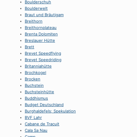
Boulderschuh
Boulderwelt
Braut und Bräutigam
Breithorn
Breithornplateau
Brenta Dolomiten
Breslauer Hütte
Brett
Brevet Speedflying
Brevet Speedriding
Britanniahütte
Brochkogel
Brocken
Buchstein
Buchsteinhütte
Buddhismus
Budget Deutschland
Burghaldefels; Spekulation
BVF Lahr
Cabane de Tracuit
Cala Sa Nau
Camp