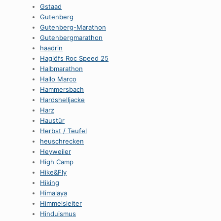
Gstaad
Gutenberg
Gutenberg-Marathon
Gutenbergmarathon
haadrin
Haglöfs Roc Speed 25
Halbmarathon
Hallo Marco
Hammersbach
Hardshelljacke
Harz
Haustür
Herbst / Teufel
heuschrecken
Heyweiler
High Camp
Hike&Fly
Hiking
Himalaya
Himmelsleiter
Hinduismus