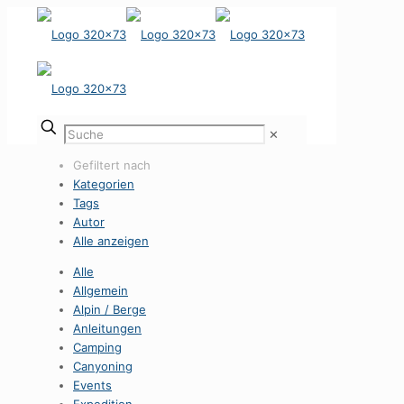
✕
Gefiltert nach
Kategorien
Tags
Autor
Alle anzeigen
Alle
Allgemein
Alpin / Berge
Anleitungen
Camping
Canyoning
Events