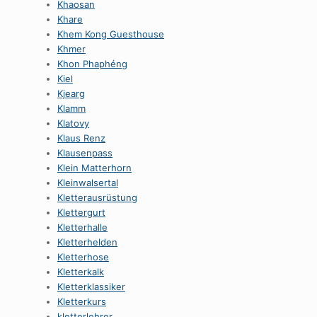
Khaosan
Khare
Khem Kong Guesthouse
Khmer
Khon Phaphéng
Kiel
Kjearg
Klamm
Klatovy
Klaus Renz
Klausenpass
Klein Matterhorn
Kleinwalsertal
Kletterausrüstung
Klettergurt
Kletterhalle
Kletterhelden
Kletterhose
Kletterkalk
Kletterklassiker
Kletterkurs
kletterlehrer