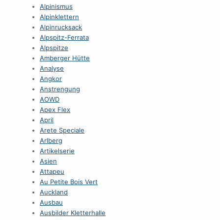
Alpinismus
Alpinklettern
Alpinrucksack
Alpspitz-Ferrata
Alpspitze
Amberger Hütte
Analyse
Angkor
Anstrengung
AOWD
Apex Flex
April
Arete Speciale
Arlberg
Artikelserie
Asien
Attapeu
Au Petite Bois Vert
Auckland
Ausbau
Ausbilder Kletterhalle