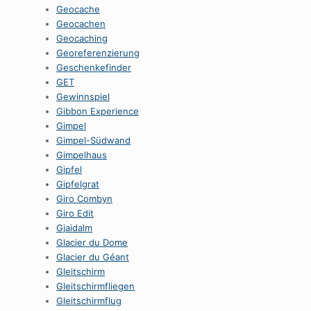
Geocache
Geocachen
Geocaching
Georeferenzierung
Geschenkefinder
GET
Gewinnspiel
Gibbon Experience
Gimpel
Gimpel-Südwand
Gimpelhaus
Gipfel
Gipfelgrat
Giro Combyn
Giro Edit
Gjaidalm
Glacier du Dome
Glacier du Géant
Gleitschirm
Gleitschirmfliegen
Gleitschirmflug