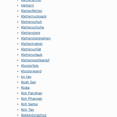
klettern
KletterRetter
Kletterrucksack
Kletterschuh
Kletterschuhe
Klettersteig
Klettersteiggehen
Klettertrainer
Kletterunfall
Kletterurlaub
Kletterwettkampf
Klosterfels
Klosterwand
ko tao
Koah San
Koala
Koh Panghan
Koh Phangan
Koh Samui
Koh Tao
Kokkinóvrachos