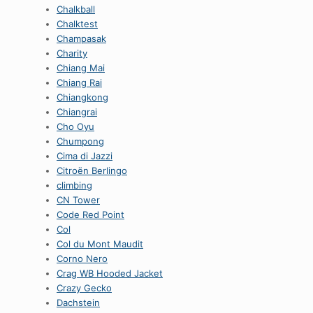
Chalkball
Chalktest
Champasak
Charity
Chiang Mai
Chiang Rai
Chiangkong
Chiangrai
Cho Oyu
Chumpong
Cima di Jazzi
Citroën Berlingo
climbing
CN Tower
Code Red Point
Col
Col du Mont Maudit
Corno Nero
Crag WB Hooded Jacket
Crazy Gecko
Dachstein