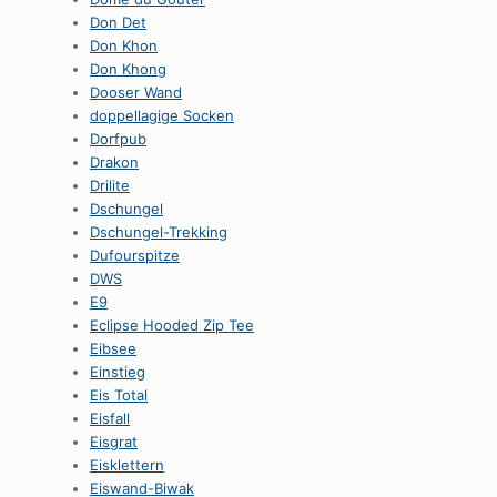
Don Det
Don Khon
Don Khong
Dooser Wand
doppellagige Socken
Dorfpub
Drakon
Drilite
Dschungel
Dschungel-Trekking
Dufourspitze
DWS
E9
Eclipse Hooded Zip Tee
Eibsee
Einstieg
Eis Total
Eisfall
Eisgrat
Eisklettern
Eiswand-Biwak