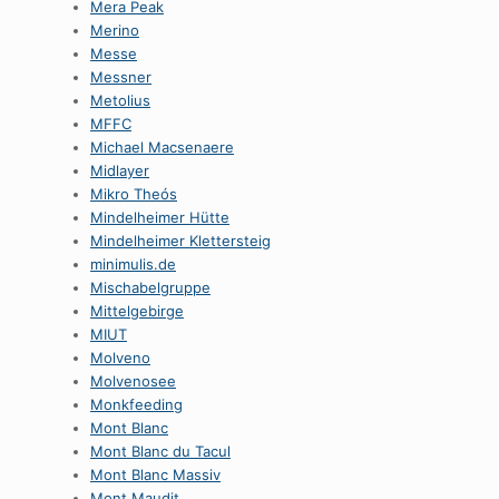
Mera Peak
Merino
Messe
Messner
Metolius
MFFC
Michael Macsenaere
Midlayer
Mikro Theós
Mindelheimer Hütte
Mindelheimer Klettersteig
minimulis.de
Mischabelgruppe
Mittelgebirge
MIUT
Molveno
Molvenosee
Monkfeeding
Mont Blanc
Mont Blanc du Tacul
Mont Blanc Massiv
Mont Maudit