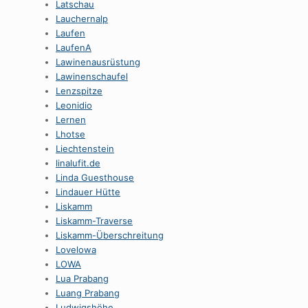
Latschau
Lauchernalp
Laufen
LaufenA
Lawinenausrüstung
Lawinenschaufel
Lenzspitze
Leonidio
Lernen
Lhotse
Liechtenstein
linalufit.de
Linda Guesthouse
Lindauer Hütte
Liskamm
Liskamm-Traverse
Liskamm-Überschreitung
Lovelowa
LOWA
Lua Prabang
Luang Prabang
Ludwigshöhe