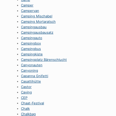
Camper
Campervan
Camping Mischabel
Camping Mortaratsch
Campingausbau
Campingausbausatz
Campingauto
Campingbox
Campingbus
Campingkiste
Campingplatz Bärenschlucht
Canyonauten
Canyoning
Capanna Gnifetti
Casattihütte
Castor
Caving
CEP
Chaat-Festival
Chalk
Chalkbag