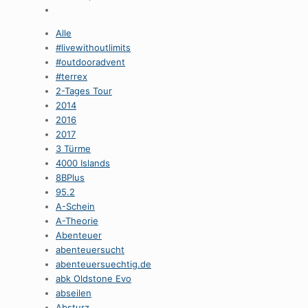
Alle
#livewithoutlimits
#outdooradvent
#terrex
2-Tages Tour
2014
2016
2017
3 Türme
4000 Islands
8BPlus
95.2
A-Schein
A-Theorie
Abenteuer
abenteuersucht
abenteuersuechtig.de
abk Oldstone Evo
abseilen
Absturz