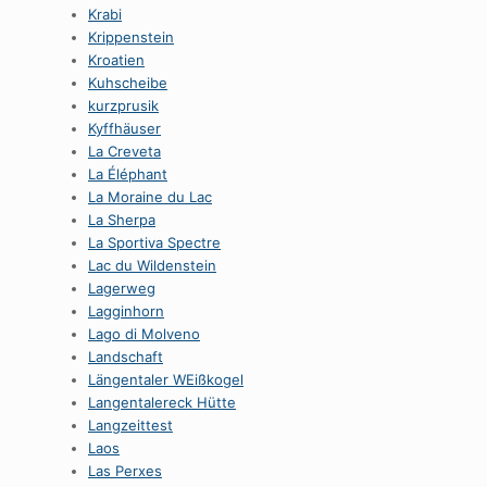
Krabi
Krippenstein
Kroatien
Kuhscheibe
kurzprusik
Kyffhäuser
La Creveta
La Éléphant
La Moraine du Lac
La Sherpa
La Sportiva Spectre
Lac du Wildenstein
Lagerweg
Lagginhorn
Lago di Molveno
Landschaft
Längentaler WEißkogel
Langentalereck Hütte
Langzeittest
Laos
Las Perxes