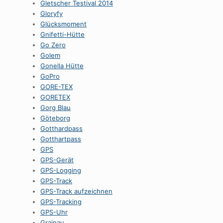
Gletscher Testival 2014
Gloryfy
Glücksmoment
Gnifetti-Hütte
Go Zero
Golem
Gonella Hütte
GoPro
GORE-TEX
GORETEX
Gorg Blau
Göteborg
Gotthardpass
Gotthartpass
GPS
GPS-Gerät
GPS-Logging
GPS-Track
GPS-Track aufzeichnen
GPS-Tracking
GPS-Uhr
Grainau