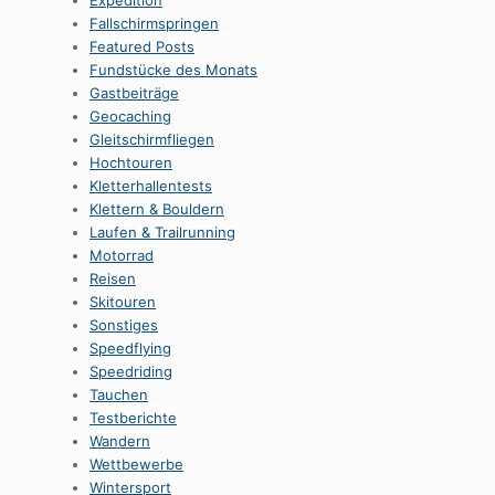
Expedition
Fallschirmspringen
Featured Posts
Fundstücke des Monats
Gastbeiträge
Geocaching
Gleitschirmfliegen
Hochtouren
Kletterhallentests
Klettern & Bouldern
Laufen & Trailrunning
Motorrad
Reisen
Skitouren
Sonstiges
Speedflying
Speedriding
Tauchen
Testberichte
Wandern
Wettbewerbe
Wintersport