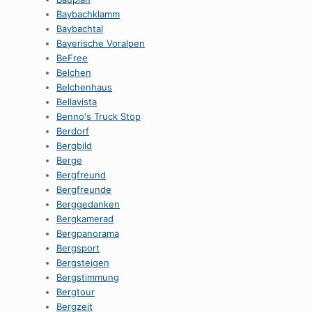
Baybachklamm
Baybachtal
Bayerische Voralpen
BeFree
Belchen
Belchenhaus
Bellavista
Benno's Truck Stop
Berdorf
Bergbild
Berge
Bergfreund
Bergfreunde
Berggedanken
Bergkamerad
Bergpanorama
Bergsport
Bergsteigen
Bergstimmung
Bergtour
Bergzeit