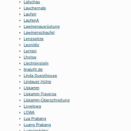
Latschau
Lauchernalp
Laufen
LaufenA
Lawinenausrüstung
Lawinenschaufel
Lenzspitze
Leonidio
Lernen
Lhotse
Liechtenstein
linalufit.de
Linda Guesthouse
Lindauer Hütte
Liskamm
Liskamm-Traverse
Liskamm-Überschreitung
Lovelowa
LOWA
Lua Prabang
Luang Prabang
Ludwigshöhe