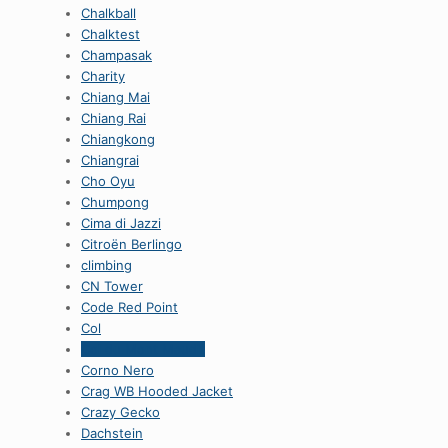
Chalkball
Chalktest
Champasak
Charity
Chiang Mai
Chiang Rai
Chiangkong
Chiangrai
Cho Oyu
Chumpong
Cima di Jazzi
Citroën Berlingo
climbing
CN Tower
Code Red Point
Col
Col du Mont Maudit
Corno Nero
Crag WB Hooded Jacket
Crazy Gecko
Dachstein