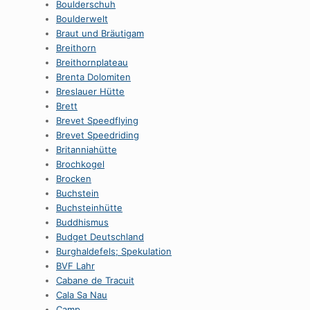
Boulderschuh
Boulderwelt
Braut und Bräutigam
Breithorn
Breithornplateau
Brenta Dolomiten
Breslauer Hütte
Brett
Brevet Speedflying
Brevet Speedriding
Britanniahütte
Brochkogel
Brocken
Buchstein
Buchsteinhütte
Buddhismus
Budget Deutschland
Burghaldefels; Spekulation
BVF Lahr
Cabane de Tracuit
Cala Sa Nau
Camp