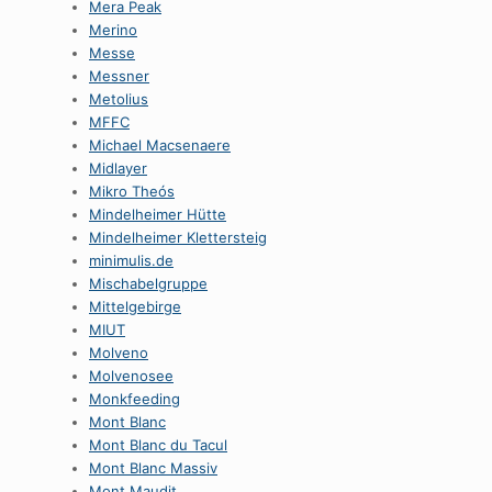
Mera Peak
Merino
Messe
Messner
Metolius
MFFC
Michael Macsenaere
Midlayer
Mikro Theós
Mindelheimer Hütte
Mindelheimer Klettersteig
minimulis.de
Mischabelgruppe
Mittelgebirge
MIUT
Molveno
Molvenosee
Monkfeeding
Mont Blanc
Mont Blanc du Tacul
Mont Blanc Massiv
Mont Maudit