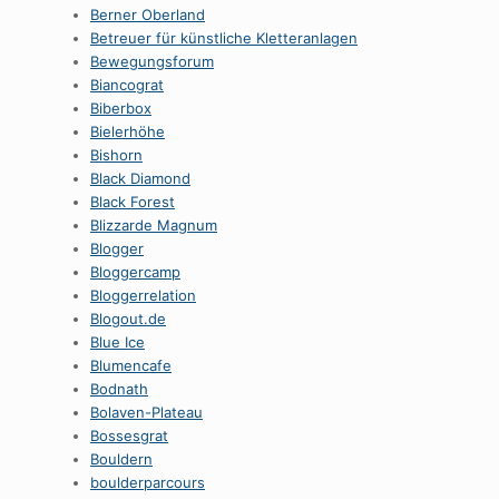
Berner Oberland
Betreuer für künstliche Kletteranlagen
Bewegungsforum
Biancograt
Biberbox
Bielerhöhe
Bishorn
Black Diamond
Black Forest
Blizzarde Magnum
Blogger
Bloggercamp
Bloggerrelation
Blogout.de
Blue Ice
Blumencafe
Bodnath
Bolaven-Plateau
Bossesgrat
Bouldern
boulderparcours