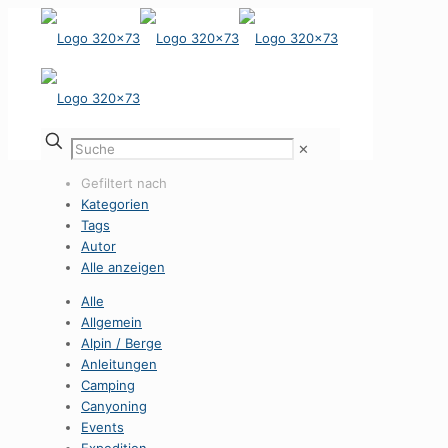
✕
Gefiltert nach
Kategorien
Tags
Autor
Alle anzeigen
Alle
Allgemein
Alpin / Berge
Anleitungen
Camping
Canyoning
Events