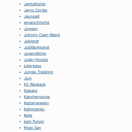
Jamtalhütte
Jarno Cordia
Jaunpaß
jenatschhütte
Joggen
Johnny-Cash-Wand
Jubigrat
Jubiläumsgrat
Jugendliche
Julier-Hospiz
julierpass
Jungle Trekking
Juni
K2 Wayback
Kaipara
Kanchenjunga
Kastenwagen
Kathmandu
Keile
kein Pulver
Khao San