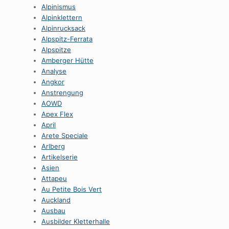
Alpinismus
Alpinklettern
Alpinrucksack
Alpspitz-Ferrata
Alpspitze
Amberger Hütte
Analyse
Angkor
Anstrengung
AOWD
Apex Flex
April
Arete Speciale
Arlberg
Artikelserie
Asien
Attapeu
Au Petite Bois Vert
Auckland
Ausbau
Ausbilder Kletterhalle