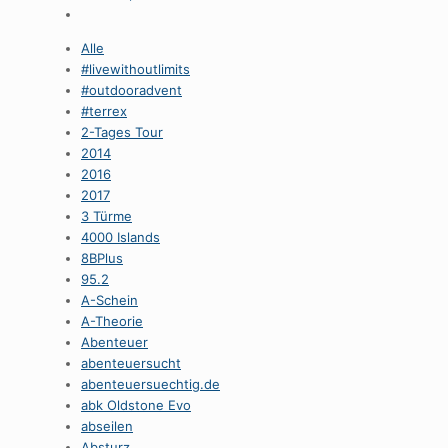
Alle
#livewithoutlimits
#outdooradvent
#terrex
2-Tages Tour
2014
2016
2017
3 Türme
4000 Islands
8BPlus
95.2
A-Schein
A-Theorie
Abenteuer
abenteuersucht
abenteuersuechtig.de
abk Oldstone Evo
abseilen
Absturz