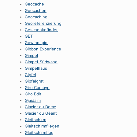
Geocache
Geocachen
Geocaching
Georeferenzierung
Geschenkefinder
GET
Gewinnspiel
Gibbon Experience
Gimpel
Gimpel-Südwand
Gimpelhaus
Gipfel
Gipfelgrat
Giro Combyn
Giro Edit
Gjaidalm
Glacier du Dome
Glacier du Géant
Gleitschirm
Gleitschirmfliegen
Gleitschirmflug