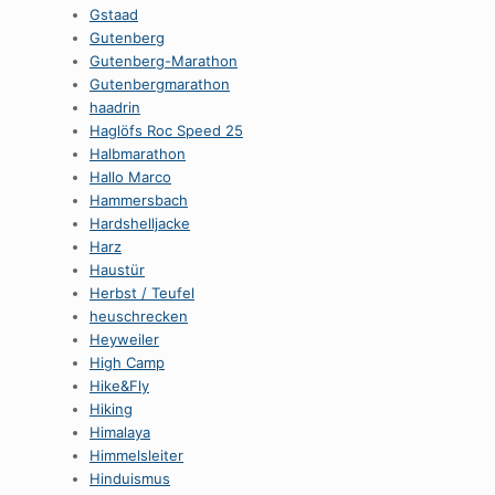
Gstaad
Gutenberg
Gutenberg-Marathon
Gutenbergmarathon
haadrin
Haglöfs Roc Speed 25
Halbmarathon
Hallo Marco
Hammersbach
Hardshelljacke
Harz
Haustür
Herbst / Teufel
heuschrecken
Heyweiler
High Camp
Hike&Fly
Hiking
Himalaya
Himmelsleiter
Hinduismus