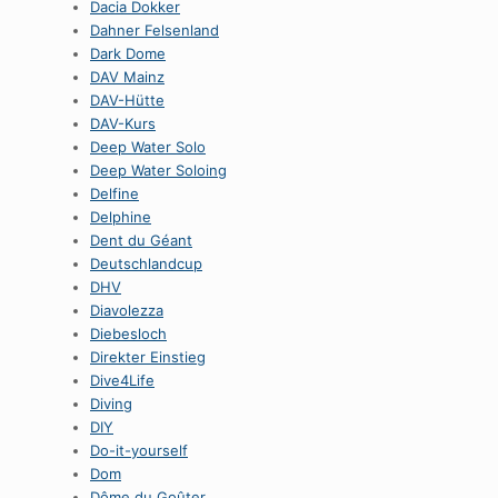
Dacia Dokker
Dahner Felsenland
Dark Dome
DAV Mainz
DAV-Hütte
DAV-Kurs
Deep Water Solo
Deep Water Soloing
Delfine
Delphine
Dent du Géant
Deutschlandcup
DHV
Diavolezza
Diebesloch
Direkter Einstieg
Dive4Life
Diving
DIY
Do-it-yourself
Dom
Dôme du Goûter