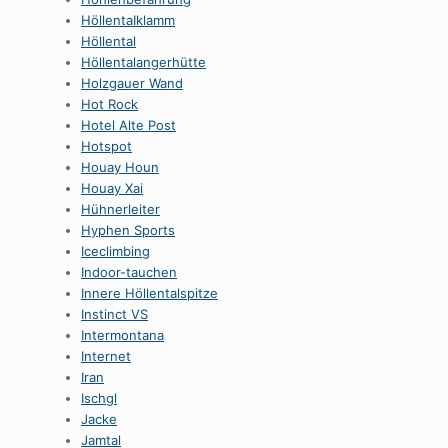
HöllentaIklamm
Höllental
Höllentalangerhütte
Holzgauer Wand
Hot Rock
Hotel Alte Post
Hotspot
Houay Houn
Houay Xai
Hühnerleiter
Hyphen Sports
Iceclimbing
Indoor-tauchen
Innere Höllentalspitze
Instinct VS
Intermontana
Internet
Iran
Ischgl
Jacke
Jamtal