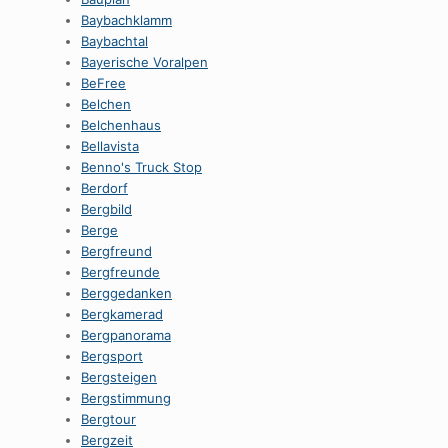
Baybachklamm
Baybachtal
Bayerische Voralpen
BeFree
Belchen
Belchenhaus
Bellavista
Benno's Truck Stop
Berdorf
Bergbild
Berge
Bergfreund
Bergfreunde
Berggedanken
Bergkamerad
Bergpanorama
Bergsport
Bergsteigen
Bergstimmung
Bergtour
Bergzeit