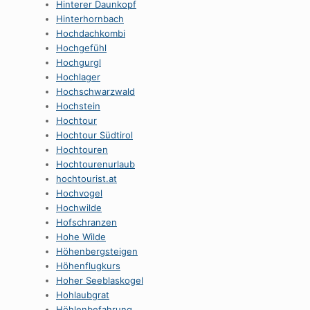
Hinterer Daunkopf
Hinterhornbach
Hochdachkombi
Hochgefühl
Hochgurgl
Hochlager
Hochschwarzwald
Hochstein
Hochtour
Hochtour Südtirol
Hochtouren
Hochtourenurlaub
hochtourist.at
Hochvogel
Hochwilde
Hofschranzen
Hohe Wilde
Höhenbergsteigen
Höhenflugkurs
Hoher Seeblaskogel
Hohlaubgrat
Höhlenbefahrung