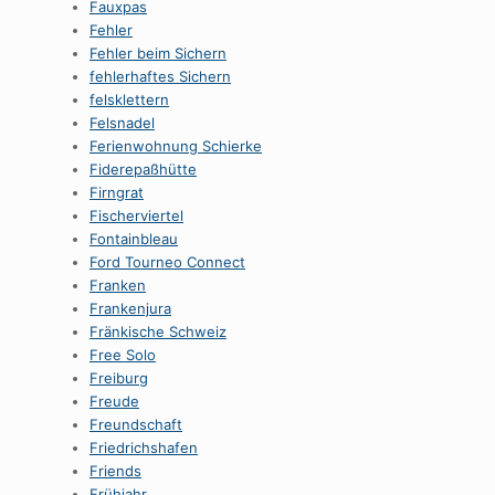
Fauxpas
Fehler
Fehler beim Sichern
fehlerhaftes Sichern
felsklettern
Felsnadel
Ferienwohnung Schierke
Fiderepaßhütte
Firngrat
Fischerviertel
Fontainbleau
Ford Tourneo Connect
Franken
Frankenjura
Fränkische Schweiz
Free Solo
Freiburg
Freude
Freundschaft
Friedrichshafen
Friends
Frühjahr