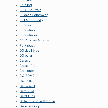
Frühling
FSC Süd-Pfalz
Fuldaer Höhenweg
Full Moon Party
Funcup
Fundstück
Fundstücke
Für Charles Mingus
Furkapass
G3 devil blue
G3 polar
Gaisalp
Gaisalpfall
Gastlosen
GC1BDM7
GC1DHRT
GC1WW8X
GC21V6W
GC2CGRG
Gefahren beim Klettern
Geo-Tagging