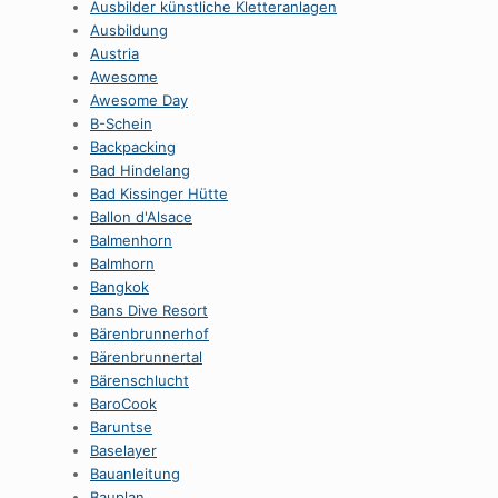
Ausbilder künstliche Kletteranlagen
Ausbildung
Austria
Awesome
Awesome Day
B-Schein
Backpacking
Bad Hindelang
Bad Kissinger Hütte
Ballon d'Alsace
Balmenhorn
Balmhorn
Bangkok
Bans Dive Resort
Bärenbrunnerhof
Bärenbrunnertal
Bärenschlucht
BaroCook
Baruntse
Baselayer
Bauanleitung
Bauplan