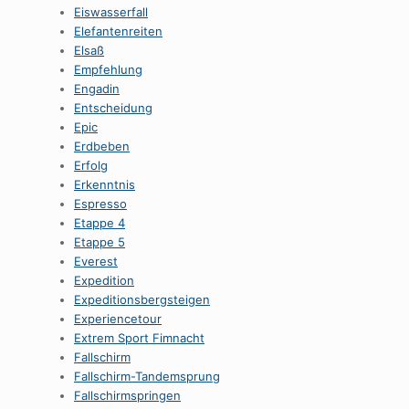
Eiswasserfall
Elefantenreiten
Elsaß
Empfehlung
Engadin
Entscheidung
Epic
Erdbeben
Erfolg
Erkenntnis
Espresso
Etappe 4
Etappe 5
Everest
Expedition
Expeditionsbergsteigen
Experiencetour
Extrem Sport Fimnacht
Fallschirm
Fallschirm-Tandemsprung
Fallschirmspringen