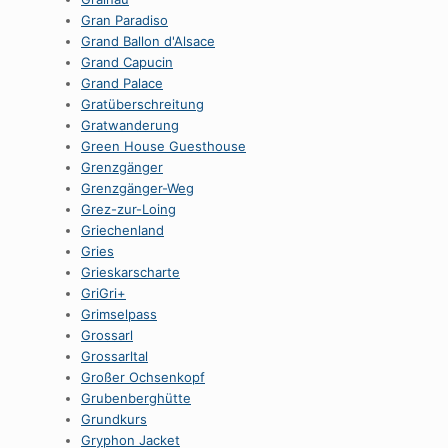
Gran Paradiso
Grand Ballon d'Alsace
Grand Capucin
Grand Palace
Gratüberschreitung
Gratwanderung
Green House Guesthouse
Grenzgänger
Grenzgänger-Weg
Grez-zur-Loing
Griechenland
Gries
Grieskarscharte
GriGri+
Grimselpass
Grossarl
Grossarltal
Großer Ochsenkopf
Grubenberghütte
Grundkurs
Gryphon Jacket