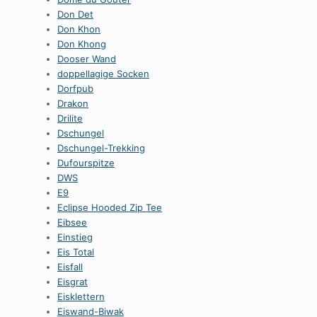
Don Det
Don Khon
Don Khong
Dooser Wand
doppellagige Socken
Dorfpub
Drakon
Drilite
Dschungel
Dschungel-Trekking
Dufourspitze
DWS
E9
Eclipse Hooded Zip Tee
Eibsee
Einstieg
Eis Total
Eisfall
Eisgrat
Eisklettern
Eiswand-Biwak