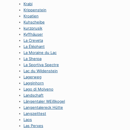
Krabi
Krippenstein
Kroatien
Kuhscheibe
kurzprusik
Kyffhäuser
La Creveta
La Éléphant
La Moraine du Lac
La Sherpa
La Sportiva Spectre
Lac du Wildenstein
Lagerweg
Lagginhorn
Lago di Molveno
Landschaft
Längentaler WEißkogel
Langentalereck Hütte
Langzeittest
Laos
Las Perxes