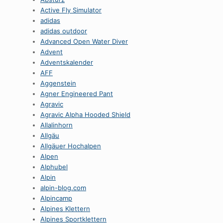
Active Fly Simulator
adidas
adidas outdoor
Advanced Open Water Diver
Advent
Adventskalender
AFF
Aggenstein
Agner Engineered Pant
Agravic
Agravic Alpha Hooded Shield
Allalinhorn
Allgäu
Allgäuer Hochalpen
Alpen
Alphubel
Alpin
alpin-blog.com
Alpincamp
Alpines Klettern
Alpines Sportklettern