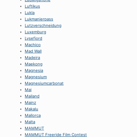
Luftikus
Lukla
Lukmanierpass
Lutzverschneidung
Luxemburg
Lysefjord
Machico
Mad Wall
Madeira
Maekong
Magnesia
Magnesium
Magnesiumcarbonat
Mai
Mailand
Mainz
Makalu
Mallorca
Malta
MAMMUT
MAMMUT Freeride Film Contest