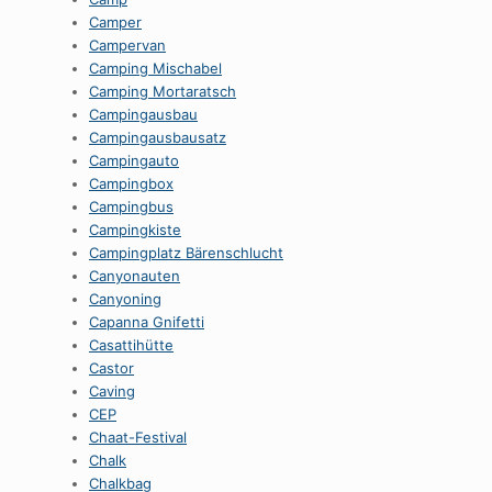
Camper
Campervan
Camping Mischabel
Camping Mortaratsch
Campingausbau
Campingausbausatz
Campingauto
Campingbox
Campingbus
Campingkiste
Campingplatz Bärenschlucht
Canyonauten
Canyoning
Capanna Gnifetti
Casattihütte
Castor
Caving
CEP
Chaat-Festival
Chalk
Chalkbag