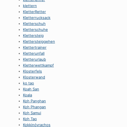
klettern
KletterRetter
Kletterrucksack
Kletterschuh
Kletterschuhe
Klettersteig
Klettersteiggehen
Klettertrainer
Kletterunfall
Kletterurlaub
Kletterwettkampf
Klosterfels
Klosterwand
ko tao
Koah San
Koala
Koh Panghan
Koh Phangan
Koh Samui
Koh Tao
Kokkinóvrachos