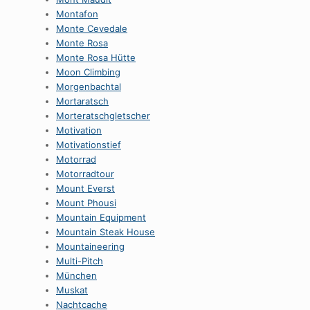
Montafon
Monte Cevedale
Monte Rosa
Monte Rosa Hütte
Moon Climbing
Morgenbachtal
Mortaratsch
Morteratschgletscher
Motivation
Motivationstief
Motorrad
Motorradtour
Mount Everst
Mount Phousi
Mountain Equipment
Mountain Steak House
Mountaineering
Multi-Pitch
München
Muskat
Nachtcache