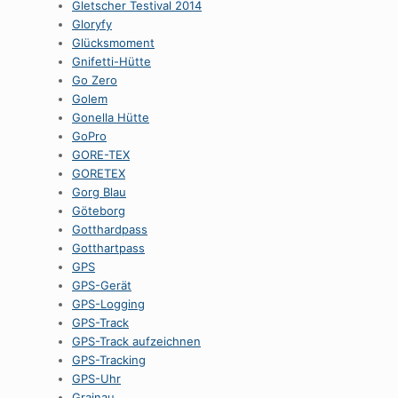
Gletscher Testival 2014
Gloryfy
Glücksmoment
Gnifetti-Hütte
Go Zero
Golem
Gonella Hütte
GoPro
GORE-TEX
GORETEX
Gorg Blau
Göteborg
Gotthardpass
Gotthartpass
GPS
GPS-Gerät
GPS-Logging
GPS-Track
GPS-Track aufzeichnen
GPS-Tracking
GPS-Uhr
Grainau