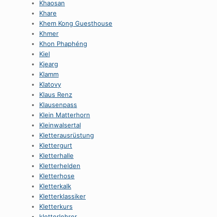
Khaosan
Khare
Khem Kong Guesthouse
Khmer
Khon Phaphéng
Kiel
Kjearg
Klamm
Klatovy
Klaus Renz
Klausenpass
Klein Matterhorn
Kleinwalsertal
Kletterausrüstung
Klettergurt
Kletterhalle
Kletterhelden
Kletterhose
Kletterkalk
Kletterklassiker
Kletterkurs
kletterlehrer