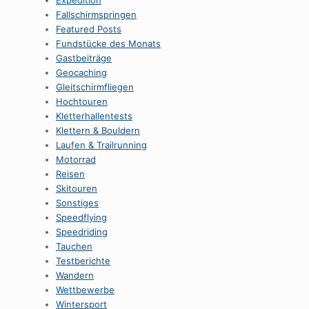
Expedition
Fallschirmspringen
Featured Posts
Fundstücke des Monats
Gastbeiträge
Geocaching
Gleitschirmfliegen
Hochtouren
Kletterhallentests
Klettern & Bouldern
Laufen & Trailrunning
Motorrad
Reisen
Skitouren
Sonstiges
Speedflying
Speedriding
Tauchen
Testberichte
Wandern
Wettbewerbe
Wintersport