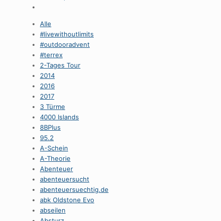
Alle
#livewithoutlimits
#outdooradvent
#terrex
2-Tages Tour
2014
2016
2017
3 Türme
4000 Islands
8BPlus
95.2
A-Schein
A-Theorie
Abenteuer
abenteuersucht
abenteuersuechtig.de
abk Oldstone Evo
abseilen
Absturz