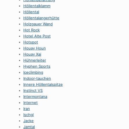
HöllentaIklamm
Höllental
Höllentalangerhütte
Holzgauer Wand
Hot Rock
Hotel Alte Post
Hotspot
Houay Houn
Houay Xai
Hühnerleiter
Hyphen Sports
Iceclimbing
Indoor-tauchen
Innere Höllentalspitze
Instinct VS
Intermontana
Internet
Iran
Ischgl
Jacke
Jamtal