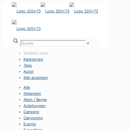
✕
Gefiltert nach
Kategorien
Tags
Autor
Alle anzeigen
Alle
Allgemein
Alpin / Berge
Anleitungen
Camping
Canyoning
Events