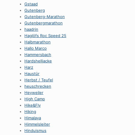
Gstaad
Gutenberg
Gutenberg-Marathon
Gutenbergmarathon
haadrin
Haglöfs Roc Speed 25
Halbmarathon
Hallo Marco
Hammersbach
Hardshelljacke
Harz
Haustür
Herbst / Teufel
heuschrecken
Heyweiler
High Camp
Hike&Fly
Hiking
Himalaya
Himmelsleiter
Hinduismus