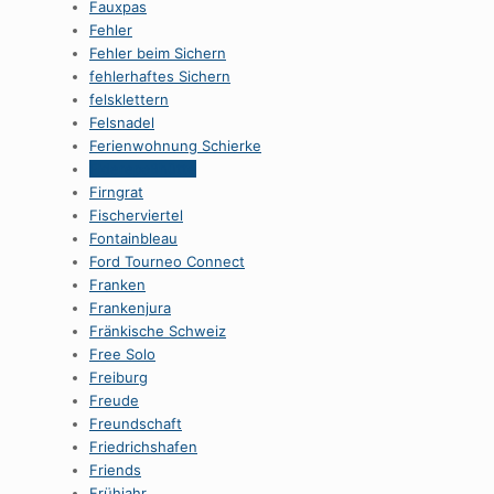
Fauxpas
Fehler
Fehler beim Sichern
fehlerhaftes Sichern
felsklettern
Felsnadel
Ferienwohnung Schierke
Fiderepaßhütte
Firngrat
Fischerviertel
Fontainbleau
Ford Tourneo Connect
Franken
Frankenjura
Fränkische Schweiz
Free Solo
Freiburg
Freude
Freundschaft
Friedrichshafen
Friends
Frühjahr