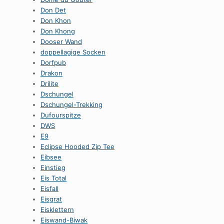
Don Det
Don Khon
Don Khong
Dooser Wand
doppellagige Socken
Dorfpub
Drakon
Drilite
Dschungel
Dschungel-Trekking
Dufourspitze
DWS
E9
Eclipse Hooded Zip Tee
Eibsee
Einstieg
Eis Total
Eisfall
Eisgrat
Eisklettern
Eiswand-Biwak