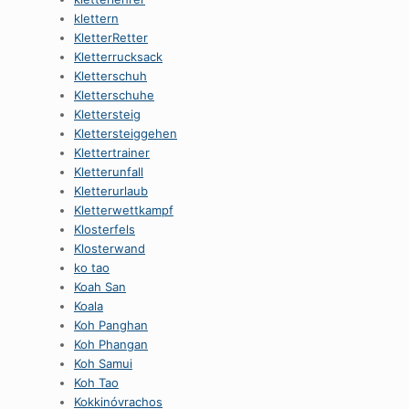
klettern
KletterRetter
Kletterrucksack
Kletterschuh
Kletterschuhe
Klettersteig
Klettersteiggehen
Klettertrainer
Kletterunfall
Kletterurlaub
Kletterwettkampf
Klosterfels
Klosterwand
ko tao
Koah San
Koala
Koh Panghan
Koh Phangan
Koh Samui
Koh Tao
Kokkinóvrachos