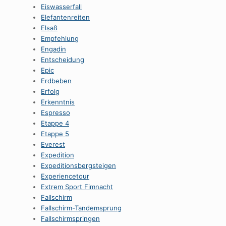
Eiswasserfall
Elefantenreiten
Elsaß
Empfehlung
Engadin
Entscheidung
Epic
Erdbeben
Erfolg
Erkenntnis
Espresso
Etappe 4
Etappe 5
Everest
Expedition
Expeditionsbergsteigen
Experiencetour
Extrem Sport Fimnacht
Fallschirm
Fallschirm-Tandemsprung
Fallschirmspringen