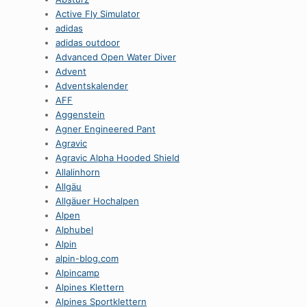
Active Fly Simulator
adidas
adidas outdoor
Advanced Open Water Diver
Advent
Adventskalender
AFF
Aggenstein
Agner Engineered Pant
Agravic
Agravic Alpha Hooded Shield
Allalinhorn
Allgäu
Allgäuer Hochalpen
Alpen
Alphubel
Alpin
alpin-blog.com
Alpincamp
Alpines Klettern
Alpines Sportklettern