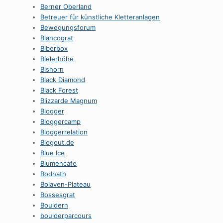
Berner Oberland
Betreuer für künstliche Kletteranlagen
Bewegungsforum
Biancograt
Biberbox
Bielerhöhe
Bishorn
Black Diamond
Black Forest
Blizzarde Magnum
Blogger
Bloggercamp
Bloggerrelation
Blogout.de
Blue Ice
Blumencafe
Bodnath
Bolaven-Plateau
Bossesgrat
Bouldern
boulderparcours