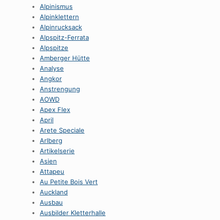
Alpinismus
Alpinklettern
Alpinrucksack
Alpspitz-Ferrata
Alpspitze
Amberger Hütte
Analyse
Angkor
Anstrengung
AOWD
Apex Flex
April
Arete Speciale
Arlberg
Artikelserie
Asien
Attapeu
Au Petite Bois Vert
Auckland
Ausbau
Ausbilder Kletterhalle