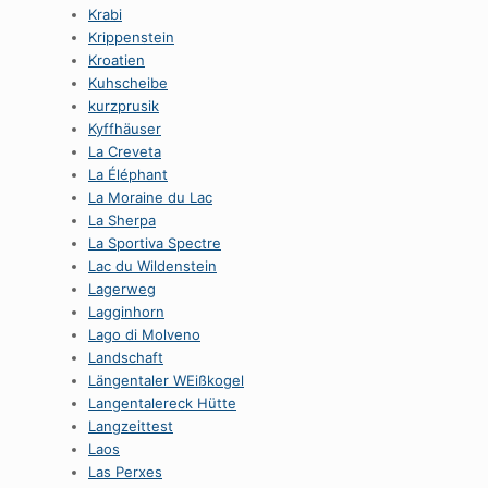
Krabi
Krippenstein
Kroatien
Kuhscheibe
kurzprusik
Kyffhäuser
La Creveta
La Éléphant
La Moraine du Lac
La Sherpa
La Sportiva Spectre
Lac du Wildenstein
Lagerweg
Lagginhorn
Lago di Molveno
Landschaft
Längentaler WEißkogel
Langentalereck Hütte
Langzeittest
Laos
Las Perxes