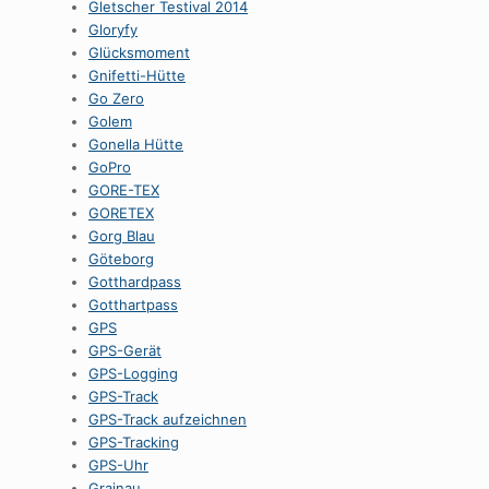
Gletscher Testival 2014
Gloryfy
Glücksmoment
Gnifetti-Hütte
Go Zero
Golem
Gonella Hütte
GoPro
GORE-TEX
GORETEX
Gorg Blau
Göteborg
Gotthardpass
Gotthartpass
GPS
GPS-Gerät
GPS-Logging
GPS-Track
GPS-Track aufzeichnen
GPS-Tracking
GPS-Uhr
Grainau