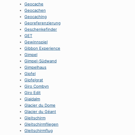
Geocache
Geocachen
Geocaching
Georeferenzierung
Geschenkefinder
GET
Gewinnspiel
Gibbon Experience
Gimpel
Gimpel-Südwand
Gimpelhaus
Gipfel
Gipfelgrat
Giro Combyn
Giro Edit
Gjaidalm
Glacier du Dome
Glacier du Géant
Gleitschirm
Gleitschirmfliegen
Gleitschirmflug