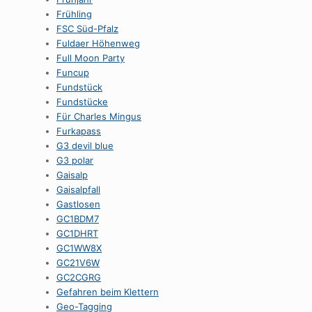
Frühling
FSC Süd-Pfalz
Fuldaer Höhenweg
Full Moon Party
Funcup
Fundstück
Fundstücke
Für Charles Mingus
Furkapass
G3 devil blue
G3 polar
Gaisalp
Gaisalpfall
Gastlosen
GC1BDM7
GC1DHRT
GC1WW8X
GC21V6W
GC2CGRG
Gefahren beim Klettern
Geo-Tagging