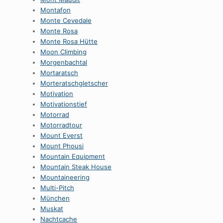
Montafon
Monte Cevedale
Monte Rosa
Monte Rosa Hütte
Moon Climbing
Morgenbachtal
Mortaratsch
Morteratschgletscher
Motivation
Motivationstief
Motorrad
Motorradtour
Mount Everst
Mount Phousi
Mountain Equipment
Mountain Steak House
Mountaineering
Multi-Pitch
München
Muskat
Nachtcache