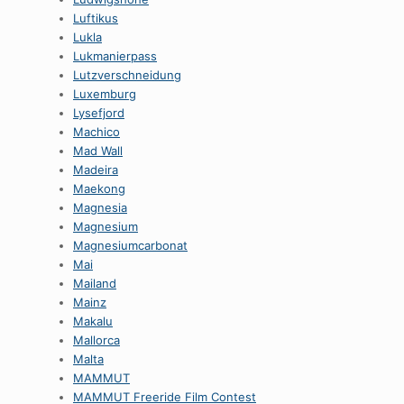
Luftikus
Lukla
Lukmanierpass
Lutzverschneidung
Luxemburg
Lysefjord
Machico
Mad Wall
Madeira
Maekong
Magnesia
Magnesium
Magnesiumcarbonat
Mai
Mailand
Mainz
Makalu
Mallorca
Malta
MAMMUT
MAMMUT Freeride Film Contest