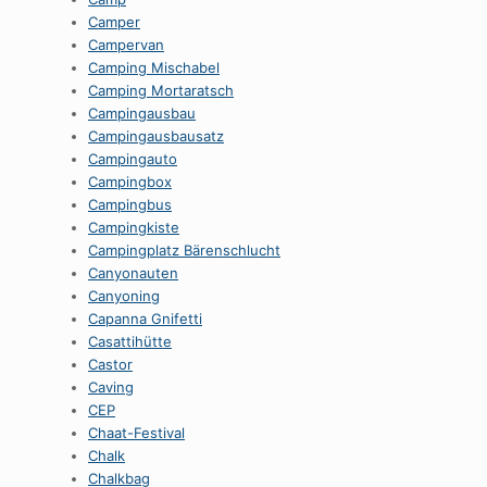
Camper
Campervan
Camping Mischabel
Camping Mortaratsch
Campingausbau
Campingausbausatz
Campingauto
Campingbox
Campingbus
Campingkiste
Campingplatz Bärenschlucht
Canyonauten
Canyoning
Capanna Gnifetti
Casattihütte
Castor
Caving
CEP
Chaat-Festival
Chalk
Chalkbag