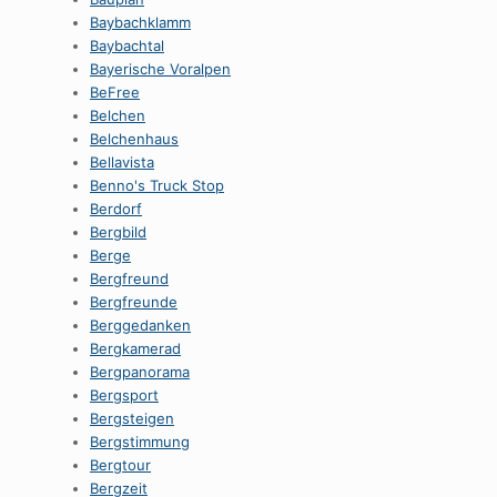
Baybachklamm
Baybachtal
Bayerische Voralpen
BeFree
Belchen
Belchenhaus
Bellavista
Benno's Truck Stop
Berdorf
Bergbild
Berge
Bergfreund
Bergfreunde
Berggedanken
Bergkamerad
Bergpanorama
Bergsport
Bergsteigen
Bergstimmung
Bergtour
Bergzeit