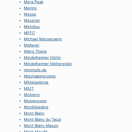
Mera Peak
Merino
Messe
Messner
Metolius
MFFC
Michael Macsenaere
Midlayer
Mikro Theós
Mindelheimer Hütte
Mindelheimer Klettersteig
minimulis.de
Mischabelgruppe
Mittelgebirge
MIUT
Molveno
Molvenosee
Monkfeeding
Mont Blanc
Mont Blanc du Tacul
Mont Blanc Massiv
Mont Maudit