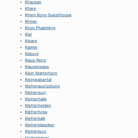
Khaosan
Khare
Khem Kong Guesthouse
Khmer
Khon Phaphéng
Kiel
Kjearg
Klamm
Klatovy
Klaus Renz
Klausenpass
Klein Matterhorn
Kleinwalsertal
Kletterausrüstung
Klettergurt
Kletterhalle
Kletterhelden
Kletterhose
Kletterkalk
Kletterklassiker
Kletterkurs
kletterlehrer