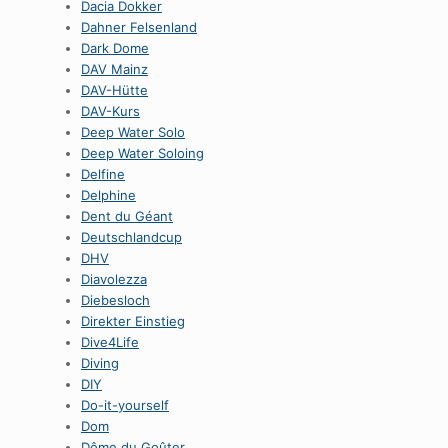
Dacia Dokker
Dahner Felsenland
Dark Dome
DAV Mainz
DAV-Hütte
DAV-Kurs
Deep Water Solo
Deep Water Soloing
Delfine
Delphine
Dent du Géant
Deutschlandcup
DHV
Diavolezza
Diebesloch
Direkter Einstieg
Dive4Life
Diving
DIY
Do-it-yourself
Dom
Dôme du Goûter