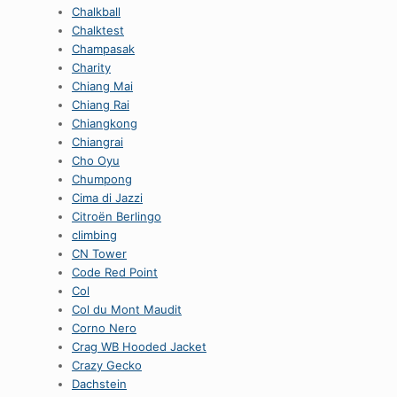
Chalkball
Chalktest
Champasak
Charity
Chiang Mai
Chiang Rai
Chiangkong
Chiangrai
Cho Oyu
Chumpong
Cima di Jazzi
Citroën Berlingo
climbing
CN Tower
Code Red Point
Col
Col du Mont Maudit
Corno Nero
Crag WB Hooded Jacket
Crazy Gecko
Dachstein