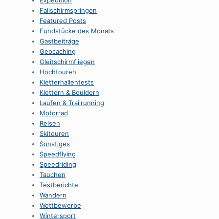
Expedition
Fallschirmspringen
Featured Posts
Fundstücke des Monats
Gastbeiträge
Geocaching
Gleitschirmfliegen
Hochtouren
Kletterhallentests
Klettern & Bouldern
Laufen & Trailrunning
Motorrad
Reisen
Skitouren
Sonstiges
Speedflying
Speedriding
Tauchen
Testberichte
Wandern
Wettbewerbe
Wintersport