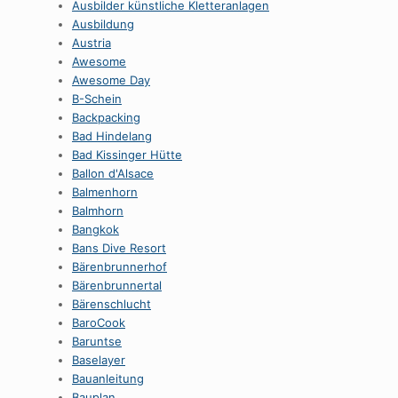
Ausbilder künstliche Kletteranlagen
Ausbildung
Austria
Awesome
Awesome Day
B-Schein
Backpacking
Bad Hindelang
Bad Kissinger Hütte
Ballon d'Alsace
Balmenhorn
Balmhorn
Bangkok
Bans Dive Resort
Bärenbrunnerhof
Bärenbrunnertal
Bärenschlucht
BaroCook
Baruntse
Baselayer
Bauanleitung
Bauplan