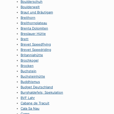
Boulderschuh
Boulderwelt
Braut und Bräutigam
Breithorn
Breithornplateau
Brenta Dolomiten
Breslauer Hütte
Brett
Brevet Speedflying
Brevet Speedriding
Britanniahütte
Brochkogel
Brocken
Buchstein
Buchsteinhütte
Buddhismus
Budget Deutschland
Burghaldefels; Spekulation
BVF Lahr
Cabane de Tracuit
Cala Sa Nau
Camp