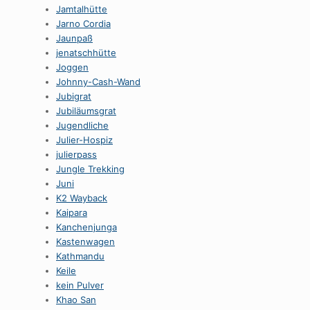
Jamtalhütte
Jarno Cordia
Jaunpaß
jenatschhütte
Joggen
Johnny-Cash-Wand
Jubigrat
Jubiläumsgrat
Jugendliche
Julier-Hospiz
julierpass
Jungle Trekking
Juni
K2 Wayback
Kaipara
Kanchenjunga
Kastenwagen
Kathmandu
Keile
kein Pulver
Khao San