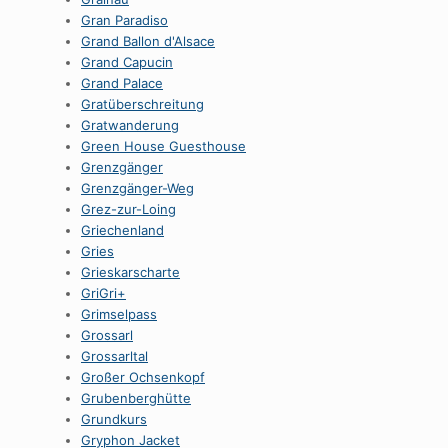
Gran Paradiso
Grand Ballon d'Alsace
Grand Capucin
Grand Palace
Gratüberschreitung
Gratwanderung
Green House Guesthouse
Grenzgänger
Grenzgänger-Weg
Grez-zur-Loing
Griechenland
Gries
Grieskarscharte
GriGri+
Grimselpass
Grossarl
Grossarltal
Großer Ochsenkopf
Grubenberghütte
Grundkurs
Gryphon Jacket