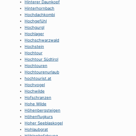
Hinterer Daunkopf
Hinterhornbach
Hochdachkombi
Hochgefühl
Hochgurgl
Hochlager
Hochschwarzwald
Hochstein
Hochtour
Hochtour Südtirol
Hochtouren
Hochtourenurlaub
hochtourist.at
Hochvogel
Hochwilde
Hofschranzen
Hohe Wilde
Höhenbergsteigen
Höhenflugkurs
Hoher Seeblaskogel
Hohlaubgrat
Höhlenbefahrung