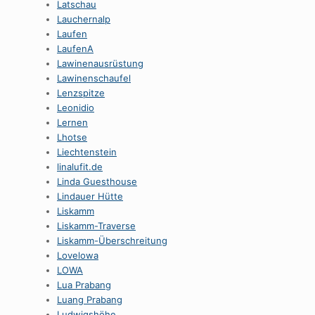
Latschau
Lauchernalp
Laufen
LaufenA
Lawinenausrüstung
Lawinenschaufel
Lenzspitze
Leonidio
Lernen
Lhotse
Liechtenstein
linalufit.de
Linda Guesthouse
Lindauer Hütte
Liskamm
Liskamm-Traverse
Liskamm-Überschreitung
Lovelowa
LOWA
Lua Prabang
Luang Prabang
Ludwigshöhe