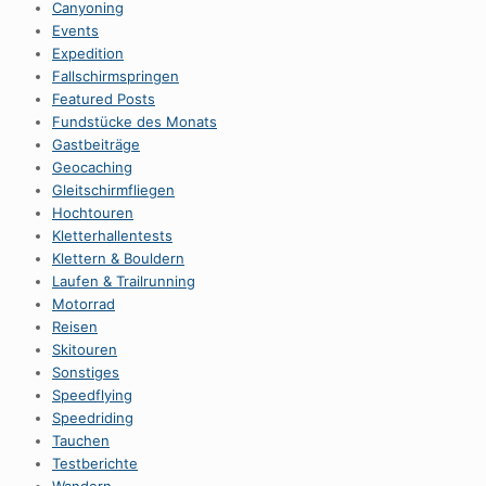
Canyoning
Events
Expedition
Fallschirmspringen
Featured Posts
Fundstücke des Monats
Gastbeiträge
Geocaching
Gleitschirmfliegen
Hochtouren
Kletterhallentests
Klettern & Bouldern
Laufen & Trailrunning
Motorrad
Reisen
Skitouren
Sonstiges
Speedflying
Speedriding
Tauchen
Testberichte