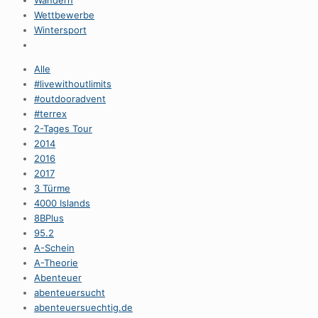
Wandern
Wettbewerbe
Wintersport
Alle
#livewithoutlimits
#outdooradvent
#terrex
2-Tages Tour
2014
2016
2017
3 Türme
4000 Islands
8BPlus
95.2
A-Schein
A-Theorie
Abenteuer
abenteuersucht
abenteuersuechtig.de