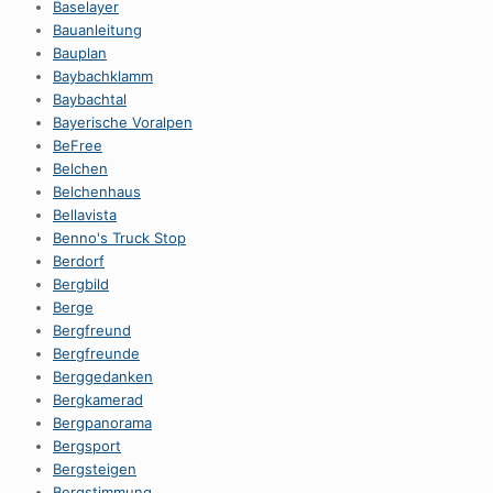
Baselayer
Bauanleitung
Bauplan
Baybachklamm
Baybachtal
Bayerische Voralpen
BeFree
Belchen
Belchenhaus
Bellavista
Benno's Truck Stop
Berdorf
Bergbild
Berge
Bergfreund
Bergfreunde
Berggedanken
Bergkamerad
Bergpanorama
Bergsport
Bergsteigen
Bergstimmung