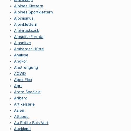
Alpines Klettern
Alpines Sportklettern
Alpinismus
Alpinklettern
Alpinrucksack
Alpspitz-Ferrata
Alpspitze
Amberger Hütte
Analyse
Angkor
Anstrengung
AOWD
Apex Flex
April
Arete Speciale
Arlberg
Artikelserie
Asien
Attapeu
Au Petite Bois Vert
Auckland