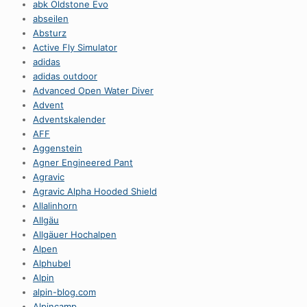
abk Oldstone Evo
abseilen
Absturz
Active Fly Simulator
adidas
adidas outdoor
Advanced Open Water Diver
Advent
Adventskalender
AFF
Aggenstein
Agner Engineered Pant
Agravic
Agravic Alpha Hooded Shield
Allalinhorn
Allgäu
Allgäuer Hochalpen
Alpen
Alphubel
Alpin
alpin-blog.com
Alpincamp