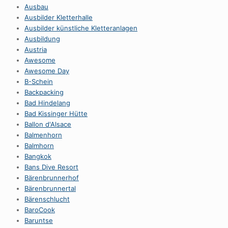
Ausbau
Ausbilder Kletterhalle
Ausbilder künstliche Kletteranlagen
Ausbildung
Austria
Awesome
Awesome Day
B-Schein
Backpacking
Bad Hindelang
Bad Kissinger Hütte
Ballon d'Alsace
Balmenhorn
Balmhorn
Bangkok
Bans Dive Resort
Bärenbrunnerhof
Bärenbrunnertal
Bärenschlucht
BaroCook
Baruntse