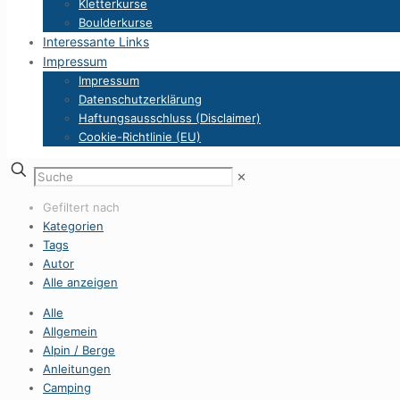
Kletterkurse
Boulderkurse
Interessante Links
Impressum
Impressum
Datenschutzerklärung
Haftungsausschluss (Disclaimer)
Cookie-Richtlinie (EU)
✕
Gefiltert nach
Kategorien
Tags
Autor
Alle anzeigen
Alle
Allgemein
Alpin / Berge
Anleitungen
Camping