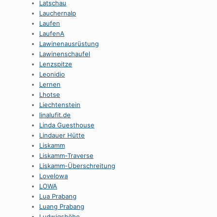
Latschau
Lauchernalp
Laufen
LaufenA
Lawinenausrüstung
Lawinenschaufel
Lenzspitze
Leonidio
Lernen
Lhotse
Liechtenstein
linalufit.de
Linda Guesthouse
Lindauer Hütte
Liskamm
Liskamm-Traverse
Liskamm-Überschreitung
Lovelowa
LOWA
Lua Prabang
Luang Prabang
Ludwigshöhe