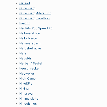
Gstaad
Gutenberg
Gutenberg-Marathon
Gutenbergmarathon
haadrin
Haglöfs Roc Speed 25
Halbmarathon
Hallo Marco
Hammersbach
Hardshelljacke
Harz
Haustür
Herbst / Teufel
heuschrecken
Heyweiler
High Camp
Hike&Fly
Hiking
Himalaya
Himmelsleiter
Hinduismus