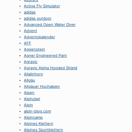
Active Fly Simulator
adidas
adidas outdoor
Advanced Open Water Diver
Advent
Adventskalender
AFF
Aggenstein
Agner Engineered Pant
Agravic
Agravic Alpha Hooded Shield
Allalinhorn
Allgäu
Allgäuer Hochalpen
Alpen
Alphubel
Alpin
alpin-blog.com
Alpincamp
Alpines Klettern
Alpines Sportklettern