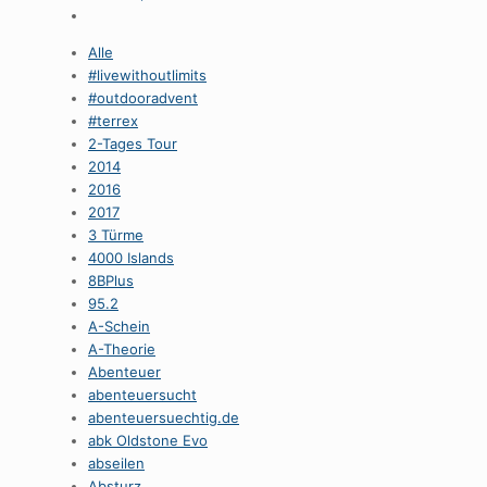
Alle
#livewithoutlimits
#outdooradvent
#terrex
2-Tages Tour
2014
2016
2017
3 Türme
4000 Islands
8BPlus
95.2
A-Schein
A-Theorie
Abenteuer
abenteuersucht
abenteuersuechtig.de
abk Oldstone Evo
abseilen
Absturz