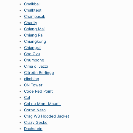
Chalkball
Chalktest
Champasak
Charity
Chiang Mai
Chiang Rai
Chiangkong
Chiangrai
Cho Oyu
Chumpong
Cima di Jazzi
Citroën Berlingo
climbing
CN Tower
Code Red Point
Col
Col du Mont Maudit
Corno Nero
Crag WB Hooded Jacket
Crazy Gecko
Dachstein