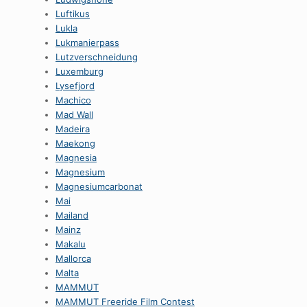
Luftikus
Lukla
Lukmanierpass
Lutzverschneidung
Luxemburg
Lysefjord
Machico
Mad Wall
Madeira
Maekong
Magnesia
Magnesium
Magnesiumcarbonat
Mai
Mailand
Mainz
Makalu
Mallorca
Malta
MAMMUT
MAMMUT Freeride Film Contest