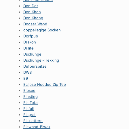
Don Det
Don Khon
Don Khong
Dooser Wand
doppellagige Socken
Dorfpub
Drakon
Drilite
Dschungel
Dschungel-Trekking
Dufourspitze
DWS
E9
Eclipse Hooded Zip Tee
Eibsee
Einstieg
Eis Total
Eisfall
Eisgrat
Eisklettern
Eiswand-Biwak