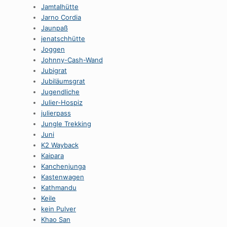
Jamtalhütte
Jarno Cordia
Jaunpaß
jenatschhütte
Joggen
Johnny-Cash-Wand
Jubigrat
Jubiläumsgrat
Jugendliche
Julier-Hospiz
julierpass
Jungle Trekking
Juni
K2 Wayback
Kaipara
Kanchenjunga
Kastenwagen
Kathmandu
Keile
kein Pulver
Khao San