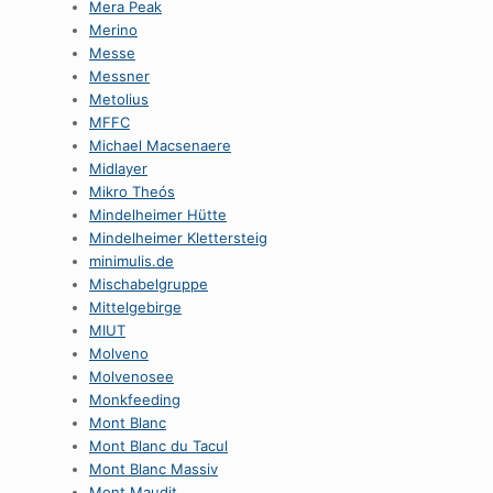
Mera Peak
Merino
Messe
Messner
Metolius
MFFC
Michael Macsenaere
Midlayer
Mikro Theós
Mindelheimer Hütte
Mindelheimer Klettersteig
minimulis.de
Mischabelgruppe
Mittelgebirge
MIUT
Molveno
Molvenosee
Monkfeeding
Mont Blanc
Mont Blanc du Tacul
Mont Blanc Massiv
Mont Maudit