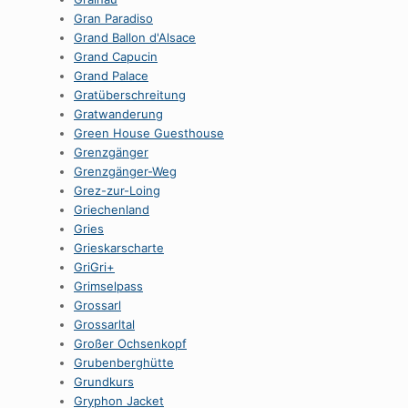
Gran Paradiso
Grand Ballon d'Alsace
Grand Capucin
Grand Palace
Gratüberschreitung
Gratwanderung
Green House Guesthouse
Grenzgänger
Grenzgänger-Weg
Grez-zur-Loing
Griechenland
Gries
Grieskarscharte
GriGri+
Grimselpass
Grossarl
Grossarltal
Großer Ochsenkopf
Grubenberghütte
Grundkurs
Gryphon Jacket