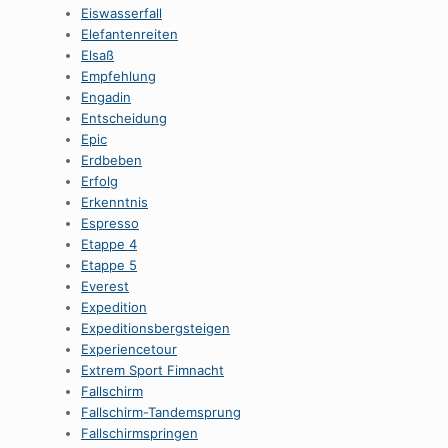
Eiswasserfall
Elefantenreiten
Elsaß
Empfehlung
Engadin
Entscheidung
Epic
Erdbeben
Erfolg
Erkenntnis
Espresso
Etappe 4
Etappe 5
Everest
Expedition
Expeditionsbergsteigen
Experiencetour
Extrem Sport Fimnacht
Fallschirm
Fallschirm-Tandemsprung
Fallschirmspringen