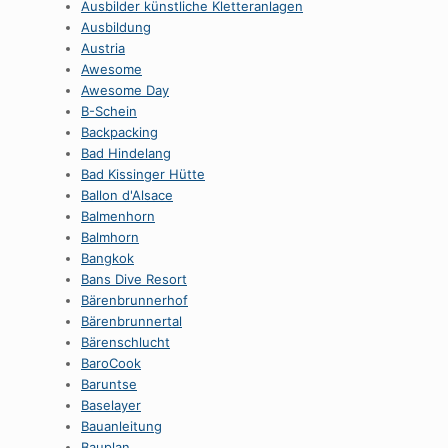
Ausbilder künstliche Kletteranlagen
Ausbildung
Austria
Awesome
Awesome Day
B-Schein
Backpacking
Bad Hindelang
Bad Kissinger Hütte
Ballon d'Alsace
Balmenhorn
Balmhorn
Bangkok
Bans Dive Resort
Bärenbrunnerhof
Bärenbrunnertal
Bärenschlucht
BaroCook
Baruntse
Baselayer
Bauanleitung
Bauplan