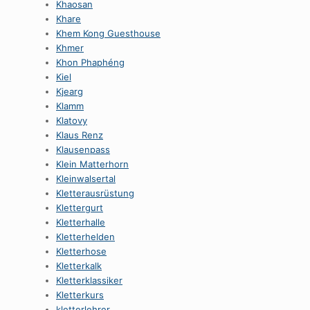
Khaosan
Khare
Khem Kong Guesthouse
Khmer
Khon Phaphéng
Kiel
Kjearg
Klamm
Klatovy
Klaus Renz
Klausenpass
Klein Matterhorn
Kleinwalsertal
Kletterausrüstung
Klettergurt
Kletterhalle
Kletterhelden
Kletterhose
Kletterkalk
Kletterklassiker
Kletterkurs
kletterlehrer