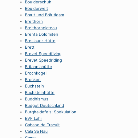
Boulderschuh
Boulderwelt
Braut und Bräutigam
Breithorn
Breithornplateau
Brenta Dolomiten
Breslauer Hütte
Brett
Brevet Speedflying
Brevet Speedriding
Britanniahütte
Brochkogel
Brocken
Buchstein
Buchsteinhütte
Buddhismus
Budget Deutschland
Burghaldefels; Spekulation
BVF Lahr
Cabane de Tracuit
Cala Sa Nau
Camp