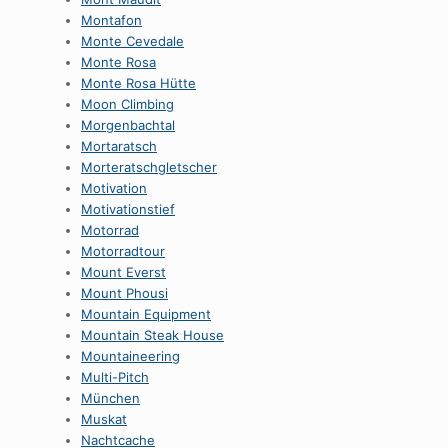
Montafon
Monte Cevedale
Monte Rosa
Monte Rosa Hütte
Moon Climbing
Morgenbachtal
Mortaratsch
Morteratschgletscher
Motivation
Motivationstief
Motorrad
Motorradtour
Mount Everst
Mount Phousi
Mountain Equipment
Mountain Steak House
Mountaineering
Multi-Pitch
München
Muskat
Nachtcache