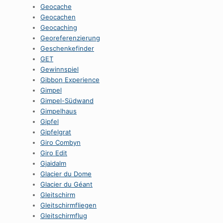
Geocache
Geocachen
Geocaching
Georeferenzierung
Geschenkefinder
GET
Gewinnspiel
Gibbon Experience
Gimpel
Gimpel-Südwand
Gimpelhaus
Gipfel
Gipfelgrat
Giro Combyn
Giro Edit
Gjaidalm
Glacier du Dome
Glacier du Géant
Gleitschirm
Gleitschirmfliegen
Gleitschirmflug