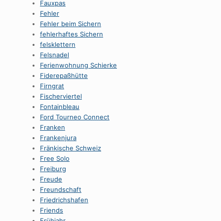
Fauxpas
Fehler
Fehler beim Sichern
fehlerhaftes Sichern
felsklettern
Felsnadel
Ferienwohnung Schierke
Fiderepaßhütte
Firngrat
Fischerviertel
Fontainbleau
Ford Tourneo Connect
Franken
Frankenjura
Fränkische Schweiz
Free Solo
Freiburg
Freude
Freundschaft
Friedrichshafen
Friends
Frühjahr