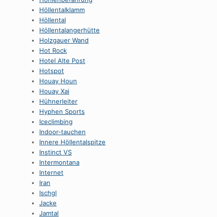
HöllentaIklamm
Höllental
Höllentalangerhütte
Holzgauer Wand
Hot Rock
Hotel Alte Post
Hotspot
Houay Houn
Houay Xai
Hühnerleiter
Hyphen Sports
Iceclimbing
Indoor-tauchen
Innere Höllentalspitze
Instinct VS
Intermontana
Internet
Iran
Ischgl
Jacke
Jamtal