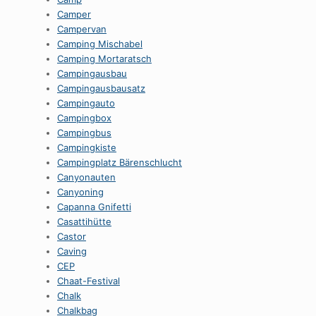
Camper
Campervan
Camping Mischabel
Camping Mortaratsch
Campingausbau
Campingausbausatz
Campingauto
Campingbox
Campingbus
Campingkiste
Campingplatz Bärenschlucht
Canyonauten
Canyoning
Capanna Gnifetti
Casattihütte
Castor
Caving
CEP
Chaat-Festival
Chalk
Chalkbag