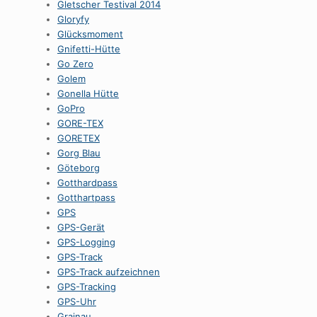
Gletscher Testival 2014
Gloryfy
Glücksmoment
Gnifetti-Hütte
Go Zero
Golem
Gonella Hütte
GoPro
GORE-TEX
GORETEX
Gorg Blau
Göteborg
Gotthardpass
Gotthartpass
GPS
GPS-Gerät
GPS-Logging
GPS-Track
GPS-Track aufzeichnen
GPS-Tracking
GPS-Uhr
Grainau