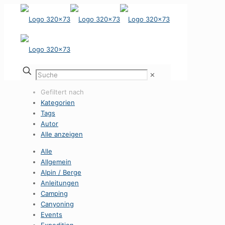
✕
Gefiltert nach
Kategorien
Tags
Autor
Alle anzeigen
Alle
Allgemein
Alpin / Berge
Anleitungen
Camping
Canyoning
Events