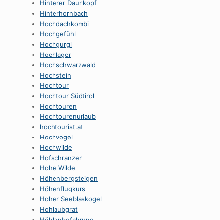
Hinterer Daunkopf
Hinterhornbach
Hochdachkombi
Hochgefühl
Hochgurgl
Hochlager
Hochschwarzwald
Hochstein
Hochtour
Hochtour Südtirol
Hochtouren
Hochtourenurlaub
hochtourist.at
Hochvogel
Hochwilde
Hofschranzen
Hohe Wilde
Höhenbergsteigen
Höhenflugkurs
Hoher Seeblaskogel
Hohlaubgrat
Höhlenbefahrung