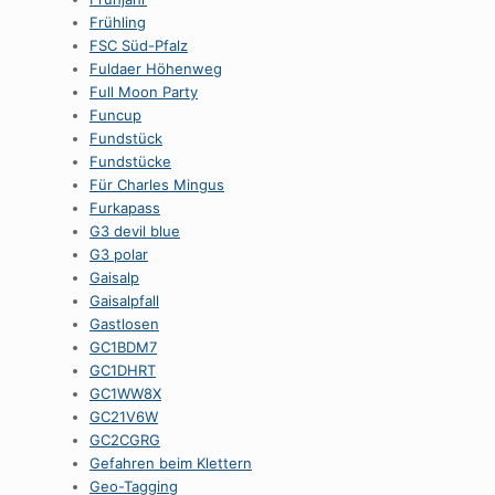
Frühling
FSC Süd-Pfalz
Fuldaer Höhenweg
Full Moon Party
Funcup
Fundstück
Fundstücke
Für Charles Mingus
Furkapass
G3 devil blue
G3 polar
Gaisalp
Gaisalpfall
Gastlosen
GC1BDM7
GC1DHRT
GC1WW8X
GC21V6W
GC2CGRG
Gefahren beim Klettern
Geo-Tagging