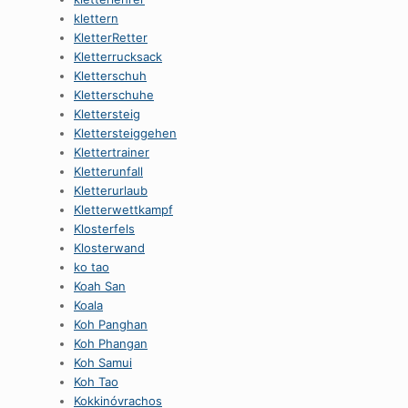
klettern
KletterRetter
Kletterrucksack
Kletterschuh
Kletterschuhe
Klettersteig
Klettersteiggehen
Klettertrainer
Kletterunfall
Kletterurlaub
Kletterwettkampf
Klosterfels
Klosterwand
ko tao
Koah San
Koala
Koh Panghan
Koh Phangan
Koh Samui
Koh Tao
Kokkinóvrachos