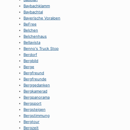
Baybachklamm
Baybachtal
Bayerische Voralpen
BeFree
Belchen
Belchenhaus
Bellavista
Benno's Truck Stop
Berdorf
Bergbild
Berge
Bergfreund
Bergfreunde
Berggedanken
Bergkamerad
Bergpanorama
Bergsport
Bergsteigen
Bergstimmung
Bergtour
Bergzeit