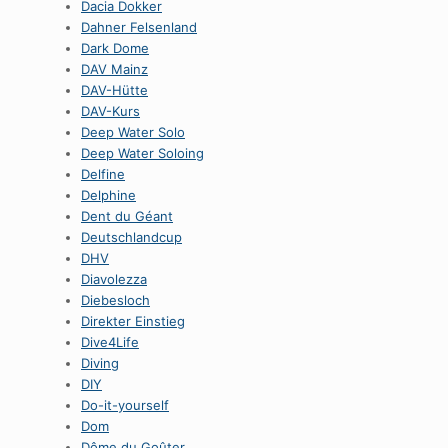
Dacia Dokker
Dahner Felsenland
Dark Dome
DAV Mainz
DAV-Hütte
DAV-Kurs
Deep Water Solo
Deep Water Soloing
Delfine
Delphine
Dent du Géant
Deutschlandcup
DHV
Diavolezza
Diebesloch
Direkter Einstieg
Dive4Life
Diving
DIY
Do-it-yourself
Dom
Dôme du Goûter