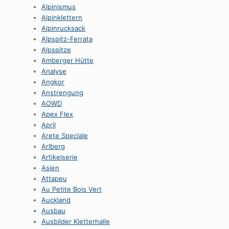
Alpinismus
Alpinklettern
Alpinrucksack
Alpspitz-Ferrata
Alpspitze
Amberger Hütte
Analyse
Angkor
Anstrengung
AOWD
Apex Flex
April
Arete Speciale
Arlberg
Artikelserie
Asien
Attapeu
Au Petite Bois Vert
Auckland
Ausbau
Ausbilder Kletterhalle