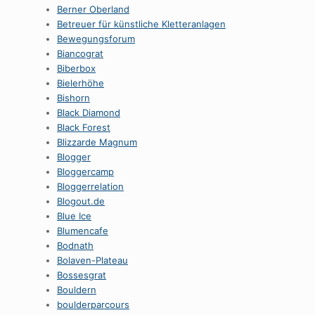
Berner Oberland
Betreuer für künstliche Kletteranlagen
Bewegungsforum
Biancograt
Biberbox
Bielerhöhe
Bishorn
Black Diamond
Black Forest
Blizzarde Magnum
Blogger
Bloggercamp
Bloggerrelation
Blogout.de
Blue Ice
Blumencafe
Bodnath
Bolaven-Plateau
Bossesgrat
Bouldern
boulderparcours