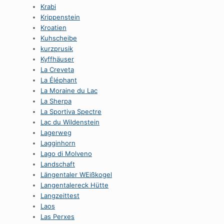
Krabi
Krippenstein
Kroatien
Kuhscheibe
kurzprusik
Kyffhäuser
La Creveta
La Éléphant
La Moraine du Lac
La Sherpa
La Sportiva Spectre
Lac du Wildenstein
Lagerweg
Lagginhorn
Lago di Molveno
Landschaft
Längentaler WEißkogel
Langentalereck Hütte
Langzeittest
Laos
Las Perxes