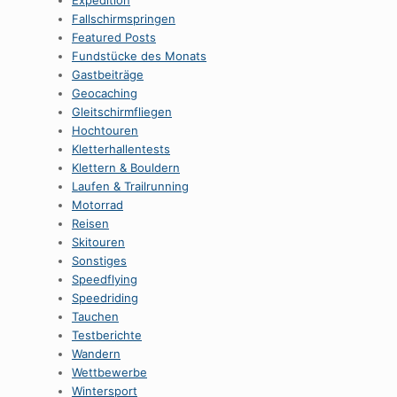
Expedition
Fallschirmspringen
Featured Posts
Fundstücke des Monats
Gastbeiträge
Geocaching
Gleitschirmfliegen
Hochtouren
Kletterhallentests
Klettern & Bouldern
Laufen & Trailrunning
Motorrad
Reisen
Skitouren
Sonstiges
Speedflying
Speedriding
Tauchen
Testberichte
Wandern
Wettbewerbe
Wintersport