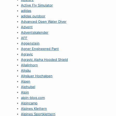
Active Fly Simulator
adidas
adidas outdoor
Advanced Open Water Diver
Advent
Adventskalender
AFF
Aggenstein
Agner Engineered Pant
Agravic
Agravic Alpha Hooded Shield
Allalinhorn
Allgäu
Allgäuer Hochalpen
Alpen
Alphubel
Alpin
alpin-blog.com
Alpincamp
Alpines Klettern
Alpines Sportklettern