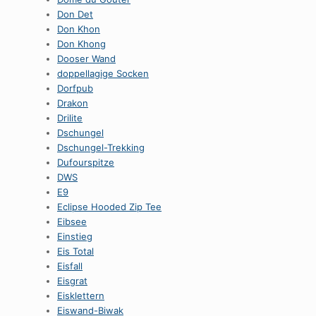
Don Det
Don Khon
Don Khong
Dooser Wand
doppellagige Socken
Dorfpub
Drakon
Drilite
Dschungel
Dschungel-Trekking
Dufourspitze
DWS
E9
Eclipse Hooded Zip Tee
Eibsee
Einstieg
Eis Total
Eisfall
Eisgrat
Eisklettern
Eiswand-Biwak