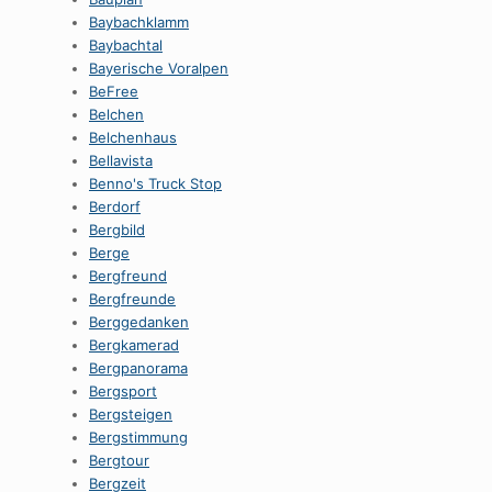
Baybachklamm
Baybachtal
Bayerische Voralpen
BeFree
Belchen
Belchenhaus
Bellavista
Benno's Truck Stop
Berdorf
Bergbild
Berge
Bergfreund
Bergfreunde
Berggedanken
Bergkamerad
Bergpanorama
Bergsport
Bergsteigen
Bergstimmung
Bergtour
Bergzeit