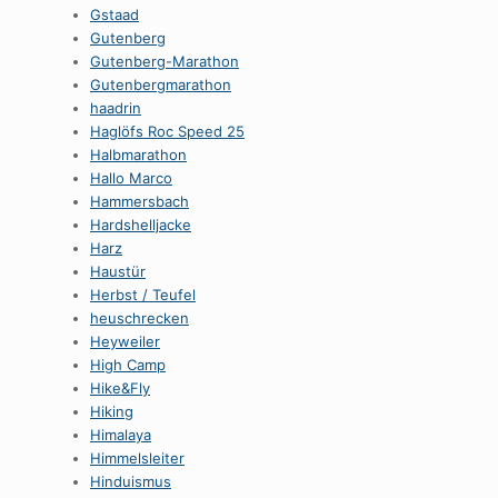
Gstaad
Gutenberg
Gutenberg-Marathon
Gutenbergmarathon
haadrin
Haglöfs Roc Speed 25
Halbmarathon
Hallo Marco
Hammersbach
Hardshelljacke
Harz
Haustür
Herbst / Teufel
heuschrecken
Heyweiler
High Camp
Hike&Fly
Hiking
Himalaya
Himmelsleiter
Hinduismus