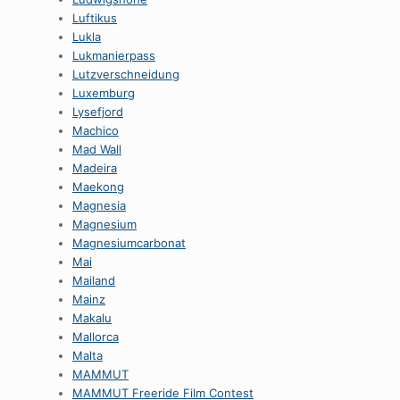
Luftikus
Lukla
Lukmanierpass
Lutzverschneidung
Luxemburg
Lysefjord
Machico
Mad Wall
Madeira
Maekong
Magnesia
Magnesium
Magnesiumcarbonat
Mai
Mailand
Mainz
Makalu
Mallorca
Malta
MAMMUT
MAMMUT Freeride Film Contest