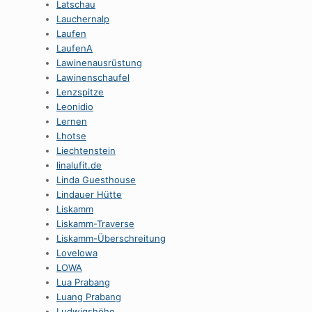
Latschau
Lauchernalp
Laufen
LaufenA
Lawinenausrüstung
Lawinenschaufel
Lenzspitze
Leonidio
Lernen
Lhotse
Liechtenstein
linalufit.de
Linda Guesthouse
Lindauer Hütte
Liskamm
Liskamm-Traverse
Liskamm-Überschreitung
Lovelowa
LOWA
Lua Prabang
Luang Prabang
Ludwigshöhe