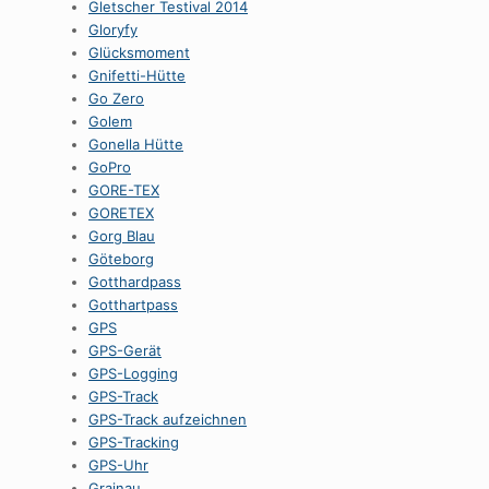
Gletscher Testival 2014
Gloryfy
Glücksmoment
Gnifetti-Hütte
Go Zero
Golem
Gonella Hütte
GoPro
GORE-TEX
GORETEX
Gorg Blau
Göteborg
Gotthardpass
Gotthartpass
GPS
GPS-Gerät
GPS-Logging
GPS-Track
GPS-Track aufzeichnen
GPS-Tracking
GPS-Uhr
Grainau