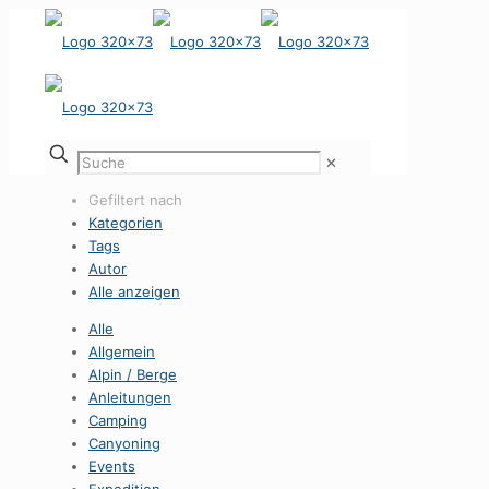
✕
Gefiltert nach
Kategorien
Tags
Autor
Alle anzeigen
Alle
Allgemein
Alpin / Berge
Anleitungen
Camping
Canyoning
Events