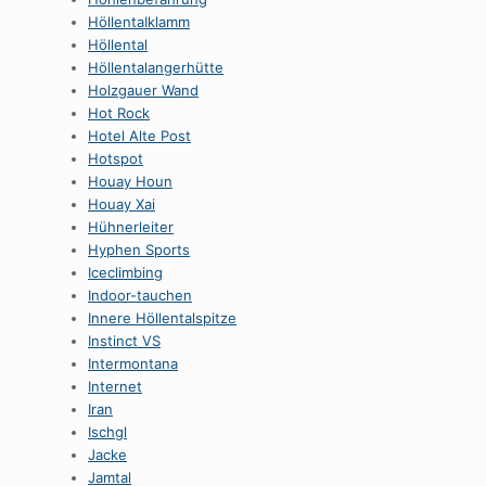
HöllentaIklamm
Höllental
Höllentalangerhütte
Holzgauer Wand
Hot Rock
Hotel Alte Post
Hotspot
Houay Houn
Houay Xai
Hühnerleiter
Hyphen Sports
Iceclimbing
Indoor-tauchen
Innere Höllentalspitze
Instinct VS
Intermontana
Internet
Iran
Ischgl
Jacke
Jamtal