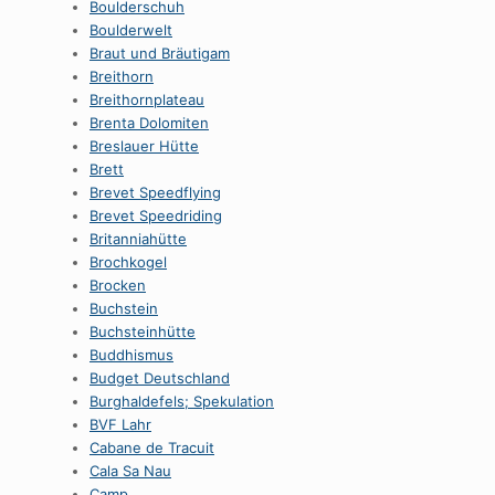
Boulderschuh
Boulderwelt
Braut und Bräutigam
Breithorn
Breithornplateau
Brenta Dolomiten
Breslauer Hütte
Brett
Brevet Speedflying
Brevet Speedriding
Britanniahütte
Brochkogel
Brocken
Buchstein
Buchsteinhütte
Buddhismus
Budget Deutschland
Burghaldefels; Spekulation
BVF Lahr
Cabane de Tracuit
Cala Sa Nau
Camp