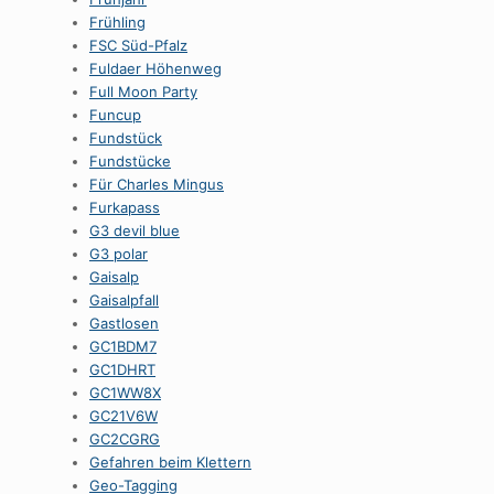
Frühling
FSC Süd-Pfalz
Fuldaer Höhenweg
Full Moon Party
Funcup
Fundstück
Fundstücke
Für Charles Mingus
Furkapass
G3 devil blue
G3 polar
Gaisalp
Gaisalpfall
Gastlosen
GC1BDM7
GC1DHRT
GC1WW8X
GC21V6W
GC2CGRG
Gefahren beim Klettern
Geo-Tagging