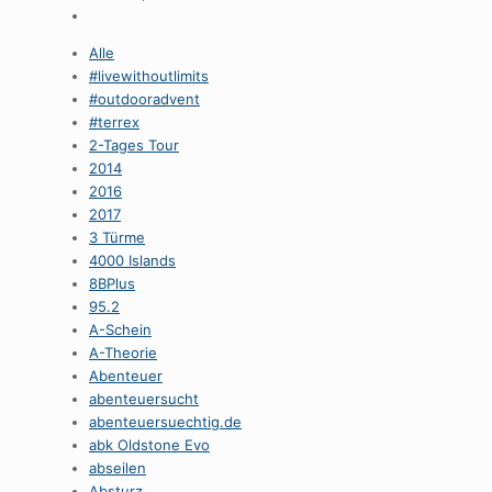
Alle
#livewithoutlimits
#outdooradvent
#terrex
2-Tages Tour
2014
2016
2017
3 Türme
4000 Islands
8BPlus
95.2
A-Schein
A-Theorie
Abenteuer
abenteuersucht
abenteuersuechtig.de
abk Oldstone Evo
abseilen
Absturz