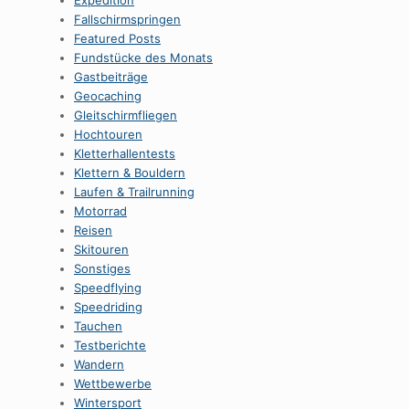
Expedition
Fallschirmspringen
Featured Posts
Fundstücke des Monats
Gastbeiträge
Geocaching
Gleitschirmfliegen
Hochtouren
Kletterhallentests
Klettern & Bouldern
Laufen & Trailrunning
Motorrad
Reisen
Skitouren
Sonstiges
Speedflying
Speedriding
Tauchen
Testberichte
Wandern
Wettbewerbe
Wintersport