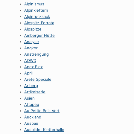
Alpinismus
Alpinklettern
Alpinrucksack
Alpspitz-Ferrata
Alpspitze
Amberger Hütte
Analyse
Angkor
Anstrengung
AOWD
Apex Flex
April
Arete Speciale
Arlberg
Artikelserie
Asien
Attapeu
Au Petite Bois Vert
Auckland
Ausbau
Ausbilder Kletterhalle