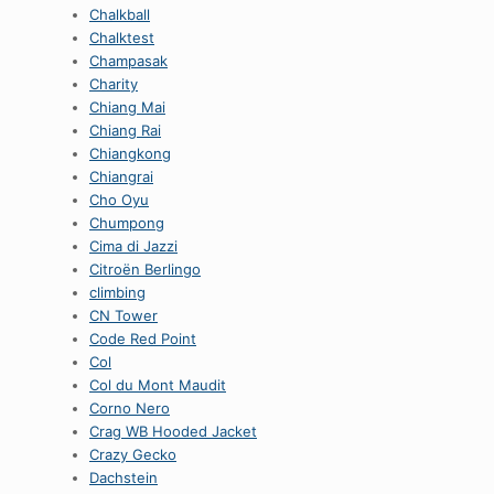
Chalkball
Chalktest
Champasak
Charity
Chiang Mai
Chiang Rai
Chiangkong
Chiangrai
Cho Oyu
Chumpong
Cima di Jazzi
Citroën Berlingo
climbing
CN Tower
Code Red Point
Col
Col du Mont Maudit
Corno Nero
Crag WB Hooded Jacket
Crazy Gecko
Dachstein