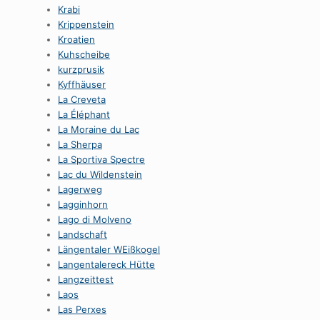
Krabi
Krippenstein
Kroatien
Kuhscheibe
kurzprusik
Kyffhäuser
La Creveta
La Éléphant
La Moraine du Lac
La Sherpa
La Sportiva Spectre
Lac du Wildenstein
Lagerweg
Lagginhorn
Lago di Molveno
Landschaft
Längentaler WEißkogel
Langentalereck Hütte
Langzeittest
Laos
Las Perxes