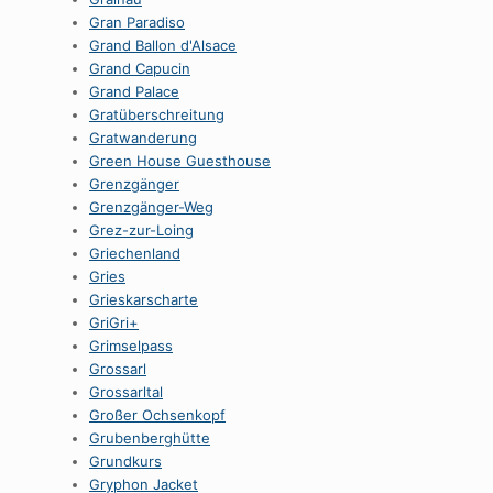
Gran Paradiso
Grand Ballon d'Alsace
Grand Capucin
Grand Palace
Gratüberschreitung
Gratwanderung
Green House Guesthouse
Grenzgänger
Grenzgänger-Weg
Grez-zur-Loing
Griechenland
Gries
Grieskarscharte
GriGri+
Grimselpass
Grossarl
Grossarltal
Großer Ochsenkopf
Grubenberghütte
Grundkurs
Gryphon Jacket