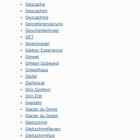
Geocache
Geocachen
Geocaching
Georeferenzierung
Geschenkefinder
GET
Gewinnspiel
Gibbon Experience
Gimpel
Gimpel-Südwand
Gimpelhaus
Gipfel
Gipfelgrat
Giro Combyn
Giro Edit
Gjaidalm
Glacier du Dome
Glacier du Géant
Gleitschirm
Gleitschirmfliegen
Gleitschirmflug