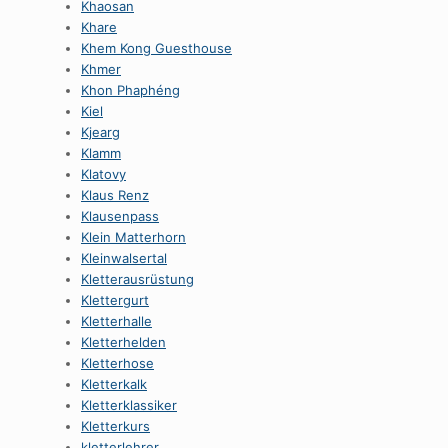
Khaosan
Khare
Khem Kong Guesthouse
Khmer
Khon Phaphéng
Kiel
Kjearg
Klamm
Klatovy
Klaus Renz
Klausenpass
Klein Matterhorn
Kleinwalsertal
Kletterausrüstung
Klettergurt
Kletterhalle
Kletterhelden
Kletterhose
Kletterkalk
Kletterklassiker
Kletterkurs
kletterlehrer