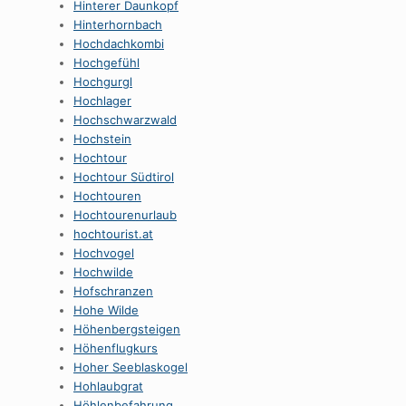
Hinterer Daunkopf
Hinterhornbach
Hochdachkombi
Hochgefühl
Hochgurgl
Hochlager
Hochschwarzwald
Hochstein
Hochtour
Hochtour Südtirol
Hochtouren
Hochtourenurlaub
hochtourist.at
Hochvogel
Hochwilde
Hofschranzen
Hohe Wilde
Höhenbergsteigen
Höhenflugkurs
Hoher Seeblaskogel
Hohlaubgrat
Höhlenbefahrung