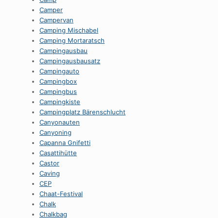
Camper
Campervan
Camping Mischabel
Camping Mortaratsch
Campingausbau
Campingausbausatz
Campingauto
Campingbox
Campingbus
Campingkiste
Campingplatz Bärenschlucht
Canyonauten
Canyoning
Capanna Gnifetti
Casattihütte
Castor
Caving
CEP
Chaat-Festival
Chalk
Chalkbag