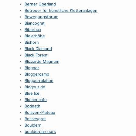
Berner Oberland
Betreuer für künstliche Kletteranlagen
Bewegungsforum
Biancograt
Biberbox
Bielerhöhe
Bishorn
Black Diamond
Black Forest
Blizzarde Magnum
Blogger
Bloggercamp
Bloggerrelation
Blogout.de
Blue Ice
Blumencafe
Bodnath
Bolaven-Plateau
Bossesgrat
Bouldern
boulderparcours