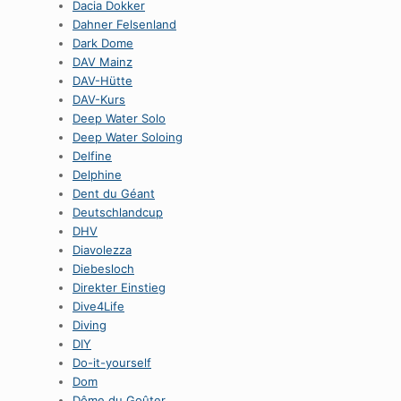
Dacia Dokker
Dahner Felsenland
Dark Dome
DAV Mainz
DAV-Hütte
DAV-Kurs
Deep Water Solo
Deep Water Soloing
Delfine
Delphine
Dent du Géant
Deutschlandcup
DHV
Diavolezza
Diebesloch
Direkter Einstieg
Dive4Life
Diving
DIY
Do-it-yourself
Dom
Dôme du Goûter