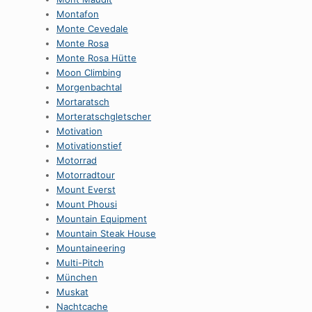
Montafon
Monte Cevedale
Monte Rosa
Monte Rosa Hütte
Moon Climbing
Morgenbachtal
Mortaratsch
Morteratschgletscher
Motivation
Motivationstief
Motorrad
Motorradtour
Mount Everst
Mount Phousi
Mountain Equipment
Mountain Steak House
Mountaineering
Multi-Pitch
München
Muskat
Nachtcache