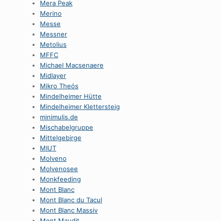
Mera Peak
Merino
Messe
Messner
Metolius
MFFC
Michael Macsenaere
Midlayer
Mikro Theós
Mindelheimer Hütte
Mindelheimer Klettersteig
minimulis.de
Mischabelgruppe
Mittelgebirge
MIUT
Molveno
Molvenosee
Monkfeeding
Mont Blanc
Mont Blanc du Tacul
Mont Blanc Massiv
Mont Maudit