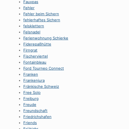
Fauxpas
Fehler
Fehler beim Sichern
fehlerhaftes Sichern
felsklettern
Felsnadel
Ferienwohnung Schierke
Fiderepaßhütte
Firngrat
Fischerviertel
Fontainbleau
Ford Tourneo Connect
Franken
Frankenjura
Fränkische Schweiz
Free Solo
Freiburg
Freude
Freundschaft
Friedrichshafen
Friends
Frühjahr