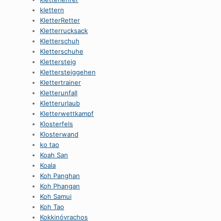
klettern
KletterRetter
Kletterrucksack
Kletterschuh
Kletterschuhe
Klettersteig
Klettersteiggehen
Klettertrainer
Kletterunfall
Kletterurlaub
Kletterwettkampf
Klosterfels
Klosterwand
ko tao
Koah San
Koala
Koh Panghan
Koh Phangan
Koh Samui
Koh Tao
Kokkinóvrachos