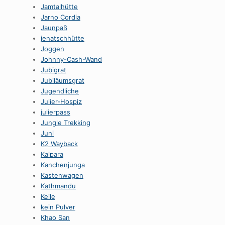
Jamtalhütte
Jarno Cordia
Jaunpaß
jenatschhütte
Joggen
Johnny-Cash-Wand
Jubigrat
Jubiläumsgrat
Jugendliche
Julier-Hospiz
julierpass
Jungle Trekking
Juni
K2 Wayback
Kaipara
Kanchenjunga
Kastenwagen
Kathmandu
Keile
kein Pulver
Khao San