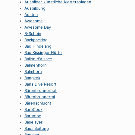
Ausbilder künstliche Kletteranlagen
Ausbildung
Austria
Awesome
Awesome Day
B-Schein
Backpacking
Bad Hindelang
Bad Kissinger Hütte
Ballon d'Alsace
Balmenhorn
Balmhorn
Bangkok
Bans Dive Resort
Bärenbrunnerhof
Bärenbrunnertal
Bärenschlucht
BaroCook
Baruntse
Baselayer
Bauanleitung
Bauplan