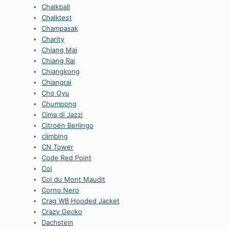
Chalkball
Chalktest
Champasak
Charity
Chiang Mai
Chiang Rai
Chiangkong
Chiangrai
Cho Oyu
Chumpong
Cima di Jazzi
Citroën Berlingo
climbing
CN Tower
Code Red Point
Col
Col du Mont Maudit
Corno Nero
Crag WB Hooded Jacket
Crazy Gecko
Dachstein