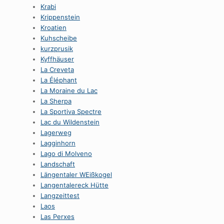
Krabi
Krippenstein
Kroatien
Kuhscheibe
kurzprusik
Kyffhäuser
La Creveta
La Éléphant
La Moraine du Lac
La Sherpa
La Sportiva Spectre
Lac du Wildenstein
Lagerweg
Lagginhorn
Lago di Molveno
Landschaft
Längentaler WEißkogel
Langentalereck Hütte
Langzeittest
Laos
Las Perxes