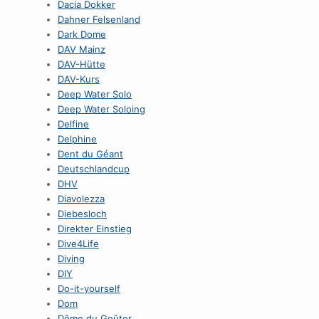
Dacia Dokker
Dahner Felsenland
Dark Dome
DAV Mainz
DAV-Hütte
DAV-Kurs
Deep Water Solo
Deep Water Soloing
Delfine
Delphine
Dent du Géant
Deutschlandcup
DHV
Diavolezza
Diebesloch
Direkter Einstieg
Dive4Life
Diving
DIY
Do-it-yourself
Dom
Dôme du Goûter