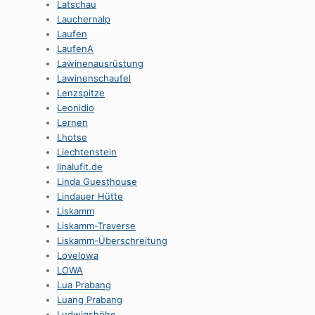
Latschau
Lauchernalp
Laufen
LaufenA
Lawinenausrüstung
Lawinenschaufel
Lenzspitze
Leonidio
Lernen
Lhotse
Liechtenstein
linalufit.de
Linda Guesthouse
Lindauer Hütte
Liskamm
Liskamm-Traverse
Liskamm-Überschreitung
Lovelowa
LOWA
Lua Prabang
Luang Prabang
Ludwigshöhe