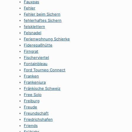
Fauxpas
Fehler
Fehler beim Sichern
fehlerhaftes Sichern
felsklettern
Felsnadel
Ferienwohnung Schierke
Fiderepaßhütte
Firngrat
Fischerviertel
Fontainbleau
Ford Tourneo Connect
Franken
Frankenjura
Fränkische Schweiz
Free Solo
Freiburg
Freude
Freundschaft
Friedrichshafen
Friends
Frühjahr