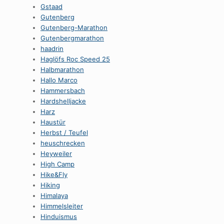
Gstaad
Gutenberg
Gutenberg-Marathon
Gutenbergmarathon
haadrin
Haglöfs Roc Speed 25
Halbmarathon
Hallo Marco
Hammersbach
Hardshelljacke
Harz
Haustür
Herbst / Teufel
heuschrecken
Heyweiler
High Camp
Hike&Fly
Hiking
Himalaya
Himmelsleiter
Hinduismus