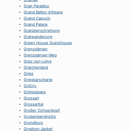
Gran Paradiso
Grand Ballon d'Alsace
Grand Capucin
Grand Palace
Gratüberschreitung
Gratwanderung
Green House Guesthouse
Grenzgänger
Grenzgänger-Weg
Grez-zur-Loing
Griechenland
Gries
Grieskarscharte
GriGri+
Grimselpass
Grossarl
Grossarltal
Großer Ochsenkopf
Grubenberghütte
Grundkurs
Gryphon Jacket