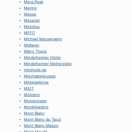
Mera Peak
Merino
Messe
Messner
Metolius
MFFC
Michael Macsenaere
Midlayer
Mikro Theós
Mindelheimer Hütte
Mindelheimer Klettersteig
minimulis.de
Mischabelgruppe
Mittelgebirge
MIUT
Molveno
Molvenosee
Monkfeeding
Mont Blanc
Mont Blanc du Tacul
Mont Blanc Massiv
Mont Maudit