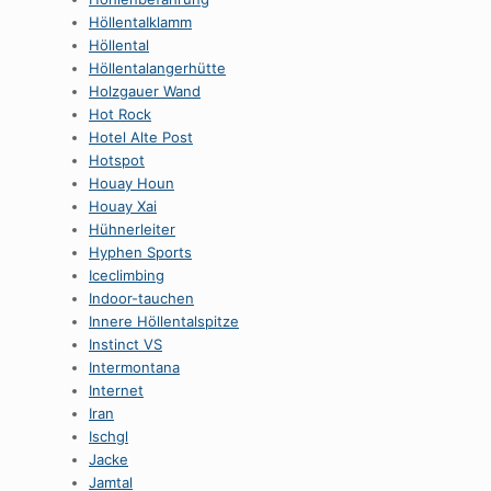
HöllentaIklamm
Höllental
Höllentalangerhütte
Holzgauer Wand
Hot Rock
Hotel Alte Post
Hotspot
Houay Houn
Houay Xai
Hühnerleiter
Hyphen Sports
Iceclimbing
Indoor-tauchen
Innere Höllentalspitze
Instinct VS
Intermontana
Internet
Iran
Ischgl
Jacke
Jamtal