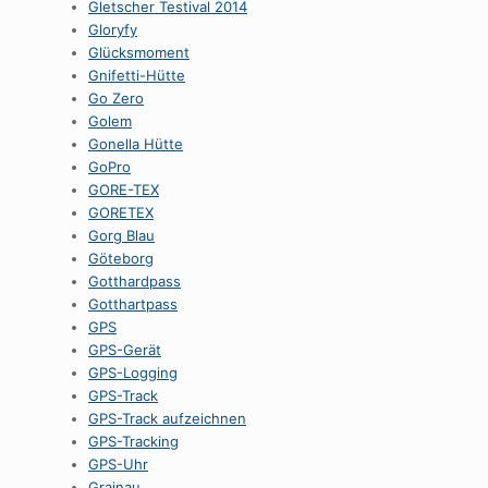
Gletscher Testival 2014
Gloryfy
Glücksmoment
Gnifetti-Hütte
Go Zero
Golem
Gonella Hütte
GoPro
GORE-TEX
GORETEX
Gorg Blau
Göteborg
Gotthardpass
Gotthartpass
GPS
GPS-Gerät
GPS-Logging
GPS-Track
GPS-Track aufzeichnen
GPS-Tracking
GPS-Uhr
Grainau