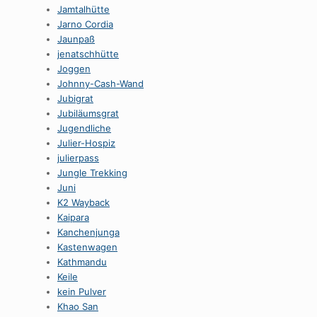
Jamtalhütte
Jarno Cordia
Jaunpaß
jenatschhütte
Joggen
Johnny-Cash-Wand
Jubigrat
Jubiläumsgrat
Jugendliche
Julier-Hospiz
julierpass
Jungle Trekking
Juni
K2 Wayback
Kaipara
Kanchenjunga
Kastenwagen
Kathmandu
Keile
kein Pulver
Khao San