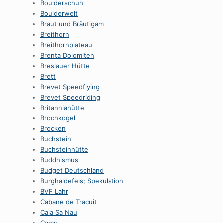
Boulderschuh
Boulderwelt
Braut und Bräutigam
Breithorn
Breithornplateau
Brenta Dolomiten
Breslauer Hütte
Brett
Brevet Speedflying
Brevet Speedriding
Britanniahütte
Brochkogel
Brocken
Buchstein
Buchsteinhütte
Buddhismus
Budget Deutschland
Burghaldefels; Spekulation
BVF Lahr
Cabane de Tracuit
Cala Sa Nau
Camp