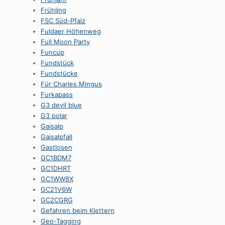
Frühling
FSC Süd-Pfalz
Fuldaer Höhenweg
Full Moon Party
Funcup
Fundstück
Fundstücke
Für Charles Mingus
Furkapass
G3 devil blue
G3 polar
Gaisalp
Gaisalpfall
Gastlosen
GC1BDM7
GC1DHRT
GC1WW8X
GC21V6W
GC2CGRG
Gefahren beim Klettern
Geo-Tagging