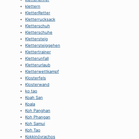
klettern
KletterRetter
Kletterrucksack
Kletterschuh
Kletterschuhe
Klettersteig
Klettersteiggehen
Klettertrainer
Kletterunfall
Kletterurlaub
Kletterwettkampf
Klosterfels
Klosterwand
ko tao
Koah San
Koala
Koh Panghan
Koh Phangan
Koh Samui
Koh Tao
Kokkinóvrachos