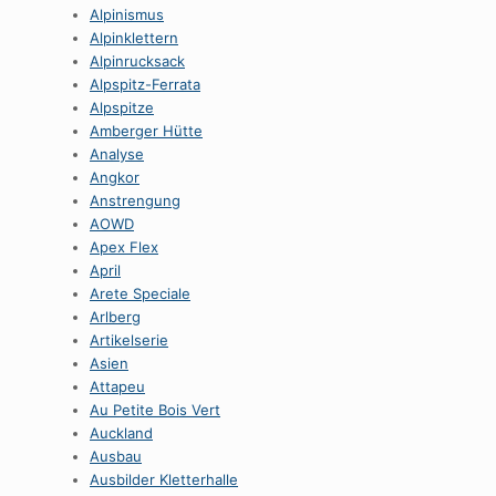
Alpinismus
Alpinklettern
Alpinrucksack
Alpspitz-Ferrata
Alpspitze
Amberger Hütte
Analyse
Angkor
Anstrengung
AOWD
Apex Flex
April
Arete Speciale
Arlberg
Artikelserie
Asien
Attapeu
Au Petite Bois Vert
Auckland
Ausbau
Ausbilder Kletterhalle