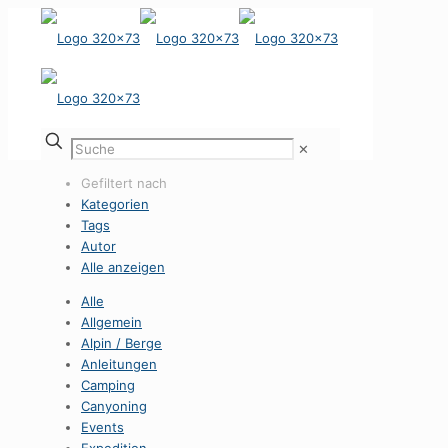
✕
Gefiltert nach
Kategorien
Tags
Autor
Alle anzeigen
Alle
Allgemein
Alpin / Berge
Anleitungen
Camping
Canyoning
Events