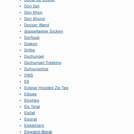
Don Det
Don Khon
Don Khong
Dooser Wand
doppellagige Socken
Dorfpub
Drakon
Drilite
Dschungel
Dschungel-Trekking
Dufourspitze
DWS
E9
Eclipse Hooded Zip Tee
Eibsee
Einstieg
Eis Total
Eisfall
Eisgrat
Eisklettern
Eiswand-Biwak