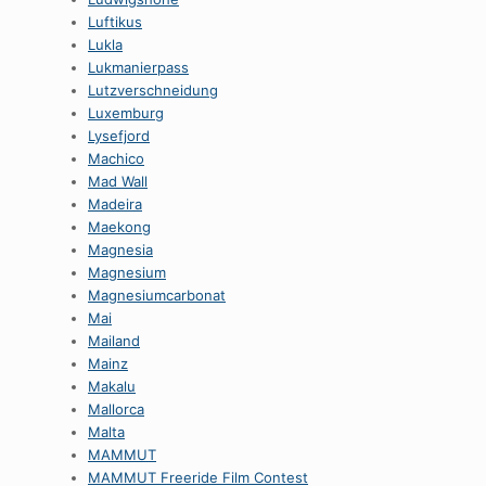
Luftikus
Lukla
Lukmanierpass
Lutzverschneidung
Luxemburg
Lysefjord
Machico
Mad Wall
Madeira
Maekong
Magnesia
Magnesium
Magnesiumcarbonat
Mai
Mailand
Mainz
Makalu
Mallorca
Malta
MAMMUT
MAMMUT Freeride Film Contest