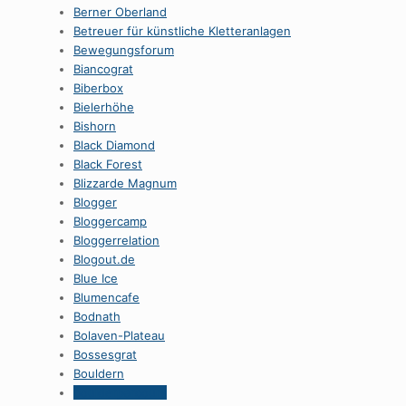
Berner Oberland
Betreuer für künstliche Kletteranlagen
Bewegungsforum
Biancograt
Biberbox
Bielerhöhe
Bishorn
Black Diamond
Black Forest
Blizzarde Magnum
Blogger
Bloggercamp
Bloggerrelation
Blogout.de
Blue Ice
Blumencafe
Bodnath
Bolaven-Plateau
Bossesgrat
Bouldern
boulderparcours