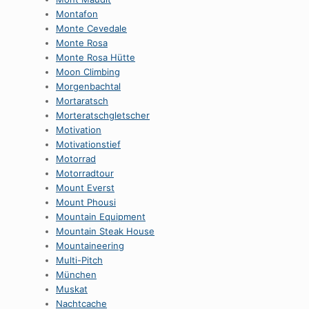
Montafon
Monte Cevedale
Monte Rosa
Monte Rosa Hütte
Moon Climbing
Morgenbachtal
Mortaratsch
Morteratschgletscher
Motivation
Motivationstief
Motorrad
Motorradtour
Mount Everst
Mount Phousi
Mountain Equipment
Mountain Steak House
Mountaineering
Multi-Pitch
München
Muskat
Nachtcache