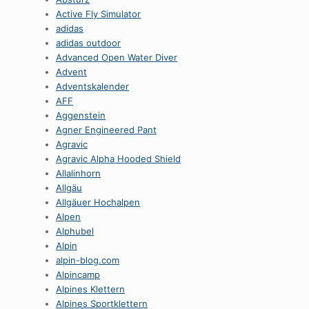
Active Fly Simulator
adidas
adidas outdoor
Advanced Open Water Diver
Advent
Adventskalender
AFF
Aggenstein
Agner Engineered Pant
Agravic
Agravic Alpha Hooded Shield
Allalinhorn
Allgäu
Allgäuer Hochalpen
Alpen
Alphubel
Alpin
alpin-blog.com
Alpincamp
Alpines Klettern
Alpines Sportklettern