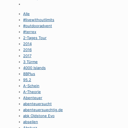
Alle
#livewithoutlimits
#outdooradvent
#terrex
2-Tages Tour
2014
2016
2017
3 Türme
4000 Islands
8BPlus
95.2
A-Schein
A-Theorie
Abenteuer
abenteuersucht
abenteuersuechtig.de
abk Oldstone Evo
abseilen
Absturz