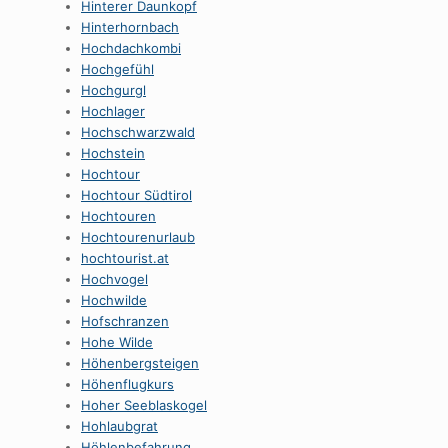
Hinterer Daunkopf
Hinterhornbach
Hochdachkombi
Hochgefühl
Hochgurgl
Hochlager
Hochschwarzwald
Hochstein
Hochtour
Hochtour Südtirol
Hochtouren
Hochtourenurlaub
hochtourist.at
Hochvogel
Hochwilde
Hofschranzen
Hohe Wilde
Höhenbergsteigen
Höhenflugkurs
Hoher Seeblaskogel
Hohlaubgrat
Höhlenbefahrung