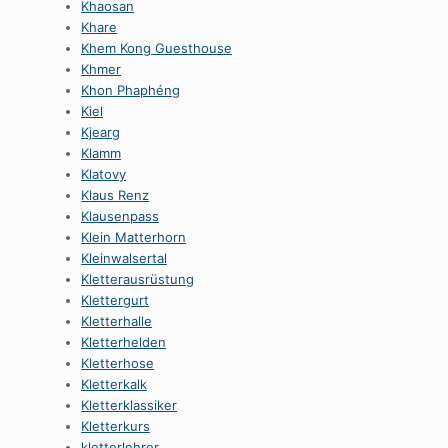
Khaosan
Khare
Khem Kong Guesthouse
Khmer
Khon Phaphéng
Kiel
Kjearg
Klamm
Klatovy
Klaus Renz
Klausenpass
Klein Matterhorn
Kleinwalsertal
Kletterausrüstung
Klettergurt
Kletterhalle
Kletterhelden
Kletterhose
Kletterkalk
Kletterklassiker
Kletterkurs
kletterlehrer