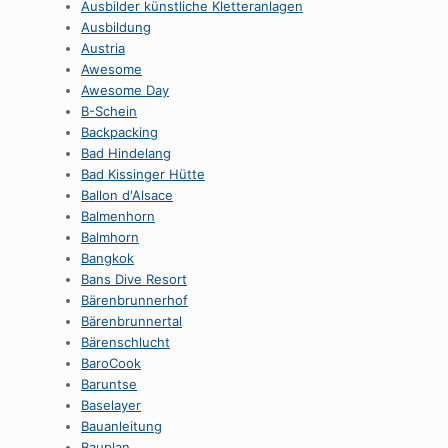
Ausbilder künstliche Kletteranlagen
Ausbildung
Austria
Awesome
Awesome Day
B-Schein
Backpacking
Bad Hindelang
Bad Kissinger Hütte
Ballon d'Alsace
Balmenhorn
Balmhorn
Bangkok
Bans Dive Resort
Bärenbrunnerhof
Bärenbrunnertal
Bärenschlucht
BaroCook
Baruntse
Baselayer
Bauanleitung
Bauplan