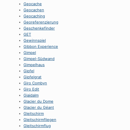
Geocache
Geocachen
Geocaching
Georeferenzierung
Geschenkefinder
GET
Gewinnspiel
Gibbon Experience
Gimpel
Gimpel-Südwand
Gimpelhaus
Gipfel
Gipfelgrat
Giro Combyn
Giro Edit
Gjaidalm
Glacier du Dome
Glacier du Géant
Gleitschirm
Gleitschirmfliegen
Gleitschirmflug