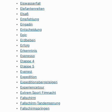
Eiswasserfall
Elefantenreiten
Elsaß
Empfehlung
Engadin
Entscheidung
Epic
Erdbeben
Erfolg
Erkenntnis
Espresso
Etappe 4
Etappe 5
Everest
Expedition
Expeditionsbergsteigen
Experiencetour
Extrem Sport Fimnacht
Fallschirm
Fallschirm-Tandemsprung
Fallschirmspringen