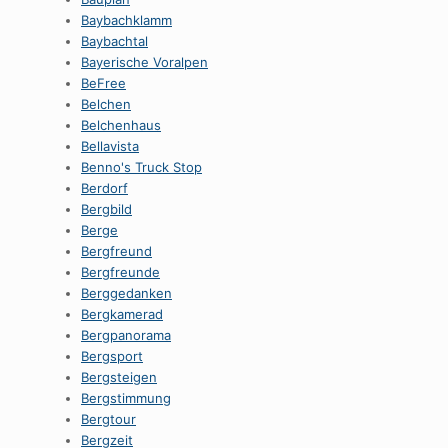
Baybachklamm
Baybachtal
Bayerische Voralpen
BeFree
Belchen
Belchenhaus
Bellavista
Benno's Truck Stop
Berdorf
Bergbild
Berge
Bergfreund
Bergfreunde
Berggedanken
Bergkamerad
Bergpanorama
Bergsport
Bergsteigen
Bergstimmung
Bergtour
Bergzeit