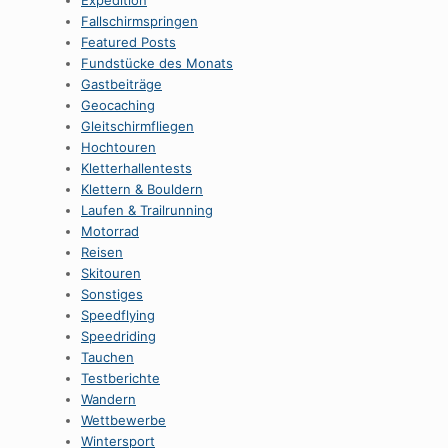
Expedition
Fallschirmspringen
Featured Posts
Fundstücke des Monats
Gastbeiträge
Geocaching
Gleitschirmfliegen
Hochtouren
Kletterhallentests
Klettern & Bouldern
Laufen & Trailrunning
Motorrad
Reisen
Skitouren
Sonstiges
Speedflying
Speedriding
Tauchen
Testberichte
Wandern
Wettbewerbe
Wintersport