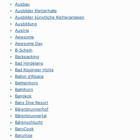
Ausbau
Ausbilder Kletterhalle
Ausbilder künstliche Kletteranlagen
Ausbildung
Austria
Awesome
Awesome Day
B-Schein
Backpacking
Bad Hindelang
Bad Kissinger Hütte
Ballon d'Alsace
Balmenhorn
Balmhorn
Bangkok
Bans Dive Resort
Bärenbrunnerhof
Bärenbrunnertal
Bärenschlucht
BaroCook
Baruntse