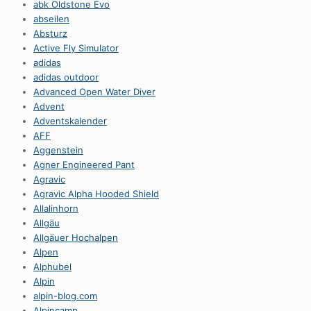
abk Oldstone Evo
abseilen
Absturz
Active Fly Simulator
adidas
adidas outdoor
Advanced Open Water Diver
Advent
Adventskalender
AFF
Aggenstein
Agner Engineered Pant
Agravic
Agravic Alpha Hooded Shield
Allalinhorn
Allgäu
Allgäuer Hochalpen
Alpen
Alphubel
Alpin
alpin-blog.com
Alpincamp