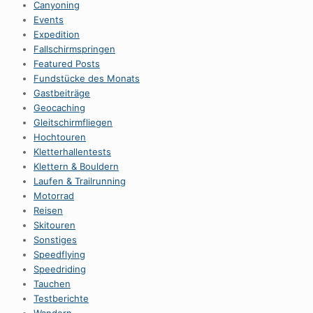
Canyoning
Events
Expedition
Fallschirmspringen
Featured Posts
Fundstücke des Monats
Gastbeiträge
Geocaching
Gleitschirmfliegen
Hochtouren
Kletterhallentests
Klettern & Bouldern
Laufen & Trailrunning
Motorrad
Reisen
Skitouren
Sonstiges
Speedflying
Speedriding
Tauchen
Testberichte