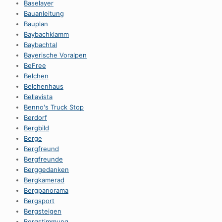
Baselayer
Bauanleitung
Bauplan
Baybachklamm
Baybachtal
Bayerische Voralpen
BeFree
Belchen
Belchenhaus
Bellavista
Benno's Truck Stop
Berdorf
Bergbild
Berge
Bergfreund
Bergfreunde
Berggedanken
Bergkamerad
Bergpanorama
Bergsport
Bergsteigen
Bergstimmung