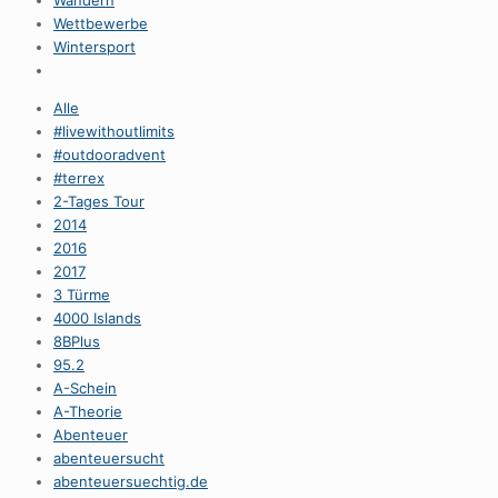
Wandern
Wettbewerbe
Wintersport
Alle
#livewithoutlimits
#outdooradvent
#terrex
2-Tages Tour
2014
2016
2017
3 Türme
4000 Islands
8BPlus
95.2
A-Schein
A-Theorie
Abenteuer
abenteuersucht
abenteuersuechtig.de