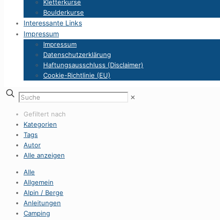
Kletterkurse
Boulderkurse
Interessante Links
Impressum
Impressum
Datenschutzerklärung
Haftungsausschluss (Disclaimer)
Cookie-Richtlinie (EU)
✕
Gefiltert nach
Kategorien
Tags
Autor
Alle anzeigen
Alle
Allgemein
Alpin / Berge
Anleitungen
Camping