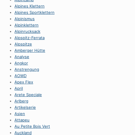
Alpines Klettern
Alpines Sportklettern
Alpinismus
Alpinklettern
Alpinrucksack
Alpspitz-Ferrata
Alpspitze
Amberger Hütte
Analyse
Angkor
Anstrengung
AOWD
Apex Flex
April
Arete Speciale
Arlberg
Artikelserie
Asien
Attapeu
Au Petite Bois Vert
Auckland