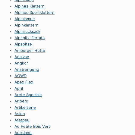
Alpines Klettern
Alpines Sportklettern
Alpinismus
Alpinklettern
Alpinrucksack
Alpspitz-Ferrata
Alpspitze
Amberger Hütte
Analyse
Angkor
Anstrengung
AOWD
Apex Flex
April
Arete Speciale
Arlberg
Artikelserie
Asien
Attapeu
Au Petite Bois Vert
Auckland