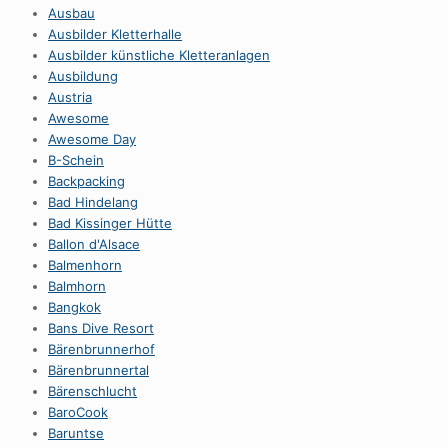
Ausbau
Ausbilder Kletterhalle
Ausbilder künstliche Kletteranlagen
Ausbildung
Austria
Awesome
Awesome Day
B-Schein
Backpacking
Bad Hindelang
Bad Kissinger Hütte
Ballon d'Alsace
Balmenhorn
Balmhorn
Bangkok
Bans Dive Resort
Bärenbrunnerhof
Bärenbrunnertal
Bärenschlucht
BaroCook
Baruntse