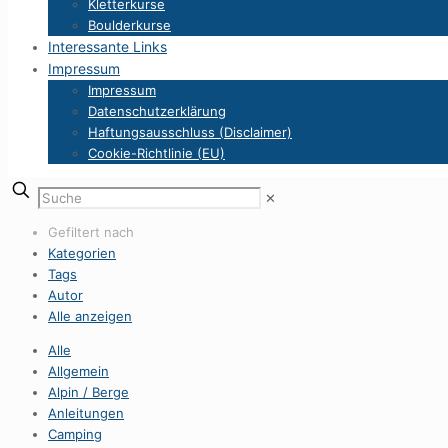
Kletterkurse
Boulderkurse
Interessante Links
Impressum
Impressum
Datenschutzerklärung
Haftungsausschluss (Disclaimer)
Cookie-Richtlinie (EU)
✕
Gefiltert nach
Kategorien
Tags
Autor
Alle anzeigen
Alle
Allgemein
Alpin / Berge
Anleitungen
Camping