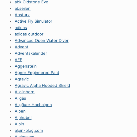
abk Oldstone Evo
abseilen
Absturz
Active Fly Simulator
adidas
adidas outdoor
Advanced Open Water Diver
Advent
Adventskalender
AFF
Aggenstein
Agner Engineered Pant
Agravic
Agravic Alpha Hooded Shield
Allalinhorn
Allgäu
Allgäuer Hochalpen
Alpen
Alphubel
Alpin
alpin-blog.com
Alpincamp