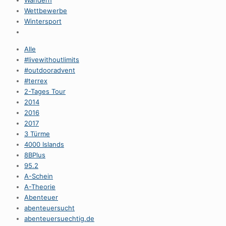
Wandern
Wettbewerbe
Wintersport
Alle
#livewithoutlimits
#outdooradvent
#terrex
2-Tages Tour
2014
2016
2017
3 Türme
4000 Islands
8BPlus
95.2
A-Schein
A-Theorie
Abenteuer
abenteuersucht
abenteuersuechtig.de