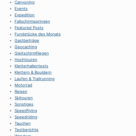
Canyoning
Events
Expedition
Fallschirmspringen
Featured Posts
Fundstücke des Monats
Gastbeiträge
Geocaching
Gleitschirmfliegen
Hochtouren
Kletterhallentests
Klettern & Bouldern
Laufen & Trailrunning
Motorrad
Reisen
Skitouren
Sonstiges
Speedflying
Speedriding
Tauchen
Testberichte