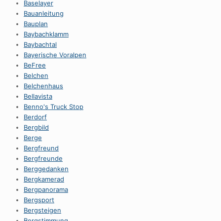
Baselayer
Bauanleitung
Bauplan
Baybachklamm
Baybachtal
Bayerische Voralpen
BeFree
Belchen
Belchenhaus
Bellavista
Benno's Truck Stop
Berdorf
Bergbild
Berge
Bergfreund
Bergfreunde
Berggedanken
Bergkamerad
Bergpanorama
Bergsport
Bergsteigen
Bergstimmung