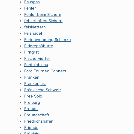
Fauxpas
Fehler
Fehler beim Sichern
fehlerhaftes Sichern
felsklettern
Felsnadel
Ferienwohnung Schierke
Fiderepaßhütte
Firngrat
Fischerviertel
Fontainbleau
Ford Tourneo Connect
Franken
Frankenjura
Fränkische Schweiz
Free Solo
Freiburg
Freude
Freundschaft
Friedrichshafen
Friends
Frühjahr