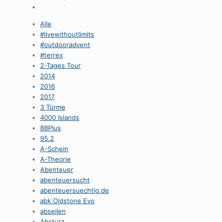
Alle
#livewithoutlimits
#outdooradvent
#terrex
2-Tages Tour
2014
2016
2017
3 Türme
4000 Islands
8BPlus
95.2
A-Schein
A-Theorie
Abenteuer
abenteuersucht
abenteuersuechtig.de
abk Oldstone Evo
abseilen
Absturz