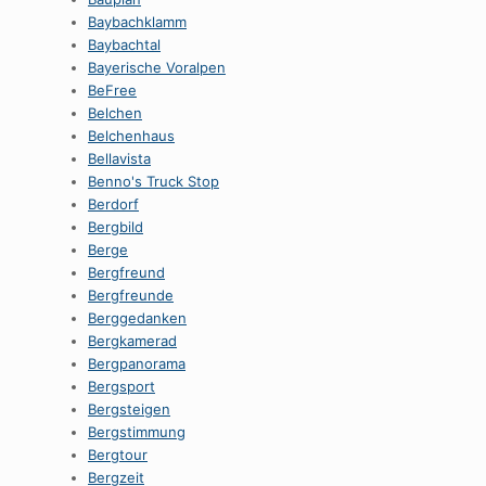
Baybachklamm
Baybachtal
Bayerische Voralpen
BeFree
Belchen
Belchenhaus
Bellavista
Benno's Truck Stop
Berdorf
Bergbild
Berge
Bergfreund
Bergfreunde
Berggedanken
Bergkamerad
Bergpanorama
Bergsport
Bergsteigen
Bergstimmung
Bergtour
Bergzeit