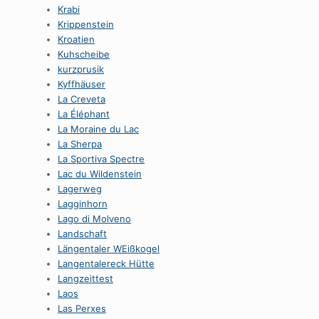
Krabi
Krippenstein
Kroatien
Kuhscheibe
kurzprusik
Kyffhäuser
La Creveta
La Éléphant
La Moraine du Lac
La Sherpa
La Sportiva Spectre
Lac du Wildenstein
Lagerweg
Lagginhorn
Lago di Molveno
Landschaft
Längentaler WEißkogel
Langentalereck Hütte
Langzeittest
Laos
Las Perxes