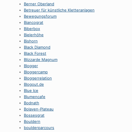
Berner Oberland
Betreuer für künstliche Kletteranlagen
Bewegungsforum
Biancograt
Biberbox
Bielerhöhe
Bishorn
Black Diamond
Black Forest
Blizzarde Magnum
Blogger
Bloggercamp
Bloggerrelation
Blogout.de
Blue Ice
Blumencafe
Bodnath
Bolaven-Plateau
Bossesgrat
Bouldern
boulderparcours