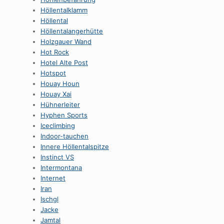
HöllentaIklamm
Höllental
Höllentalangerhütte
Holzgauer Wand
Hot Rock
Hotel Alte Post
Hotspot
Houay Houn
Houay Xai
Hühnerleiter
Hyphen Sports
Iceclimbing
Indoor-tauchen
Innere Höllentalspitze
Instinct VS
Intermontana
Internet
Iran
Ischgl
Jacke
Jamtal