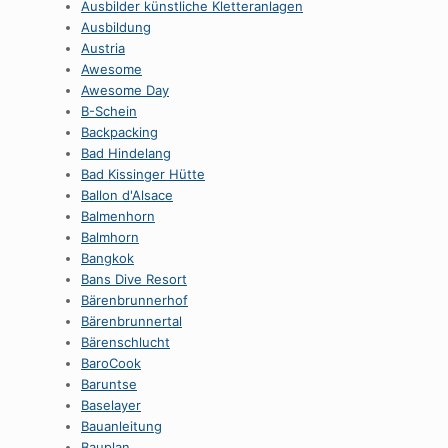
Ausbilder künstliche Kletteranlagen
Ausbildung
Austria
Awesome
Awesome Day
B-Schein
Backpacking
Bad Hindelang
Bad Kissinger Hütte
Ballon d'Alsace
Balmenhorn
Balmhorn
Bangkok
Bans Dive Resort
Bärenbrunnerhof
Bärenbrunnertal
Bärenschlucht
BaroCook
Baruntse
Baselayer
Bauanleitung
Bauplan