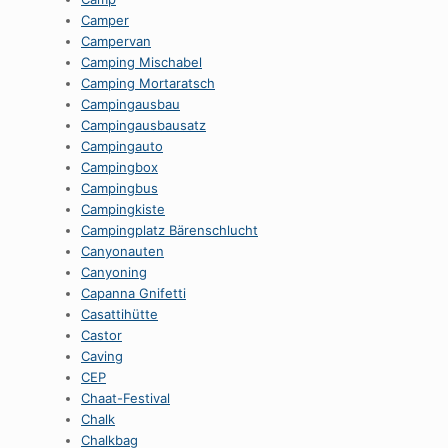
Camper
Campervan
Camping Mischabel
Camping Mortaratsch
Campingausbau
Campingausbausatz
Campingauto
Campingbox
Campingbus
Campingkiste
Campingplatz Bärenschlucht
Canyonauten
Canyoning
Capanna Gnifetti
Casattihütte
Castor
Caving
CEP
Chaat-Festival
Chalk
Chalkbag