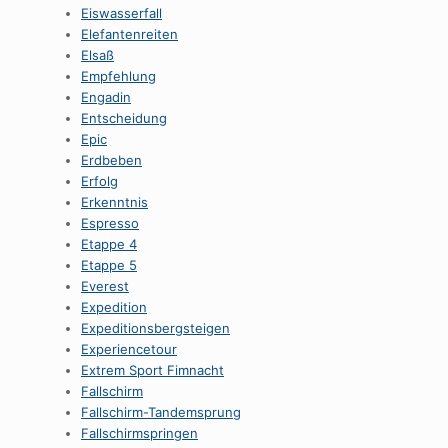
Eiswasserfall
Elefantenreiten
Elsaß
Empfehlung
Engadin
Entscheidung
Epic
Erdbeben
Erfolg
Erkenntnis
Espresso
Etappe 4
Etappe 5
Everest
Expedition
Expeditionsbergsteigen
Experiencetour
Extrem Sport Fimnacht
Fallschirm
Fallschirm-Tandemsprung
Fallschirmspringen