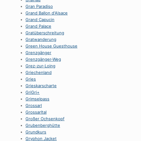
Gran Paradiso
Grand Ballon d'Alsace
Grand Capucin
Grand Palace
Gratüberschreitung
Gratwanderung
Green House Guesthouse
Grenzgänger
Grenzgänger-Weg
Grez-zur-Loing
Griechenland
Gries
Grieskarscharte
GriGri+
Grimselpass
Grossarl
Grossarltal
Großer Ochsenkopf
Grubenberghütte
Grundkurs
Gryphon Jacket