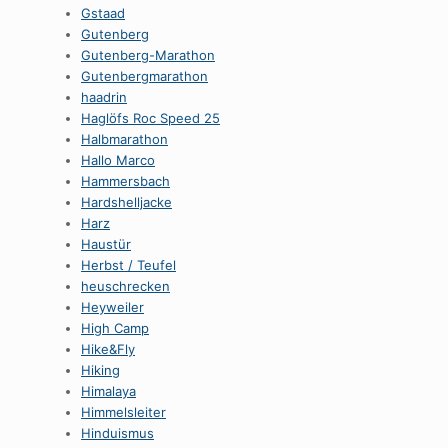
Gstaad
Gutenberg
Gutenberg-Marathon
Gutenbergmarathon
haadrin
Haglöfs Roc Speed 25
Halbmarathon
Hallo Marco
Hammersbach
Hardshelljacke
Harz
Haustür
Herbst / Teufel
heuschrecken
Heyweiler
High Camp
Hike&Fly
Hiking
Himalaya
Himmelsleiter
Hinduismus