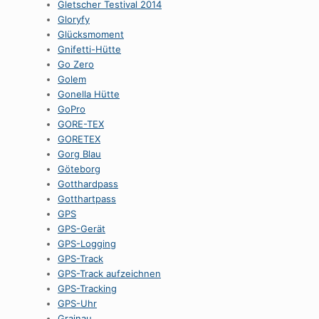
Gletscher Testival 2014
Gloryfy
Glücksmoment
Gnifetti-Hütte
Go Zero
Golem
Gonella Hütte
GoPro
GORE-TEX
GORETEX
Gorg Blau
Göteborg
Gotthardpass
Gotthartpass
GPS
GPS-Gerät
GPS-Logging
GPS-Track
GPS-Track aufzeichnen
GPS-Tracking
GPS-Uhr
Grainau