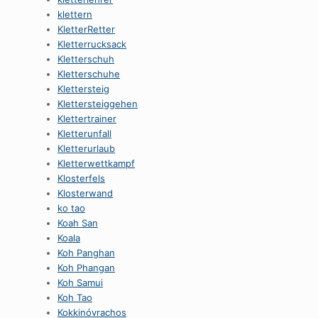
klettern
KletterRetter
Kletterrucksack
Kletterschuh
Kletterschuhe
Klettersteig
Klettersteiggehen
Klettertrainer
Kletterunfall
Kletterurlaub
Kletterwettkampf
Klosterfels
Klosterwand
ko tao
Koah San
Koala
Koh Panghan
Koh Phangan
Koh Samui
Koh Tao
Kokkinóvrachos