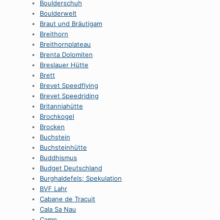
Boulderschuh
Boulderwelt
Braut und Bräutigam
Breithorn
Breithornplateau
Brenta Dolomiten
Breslauer Hütte
Brett
Brevet Speedflying
Brevet Speedriding
Britanniahütte
Brochkogel
Brocken
Buchstein
Buchsteinhütte
Buddhismus
Budget Deutschland
Burghaldefels; Spekulation
BVF Lahr
Cabane de Tracuit
Cala Sa Nau
Camp