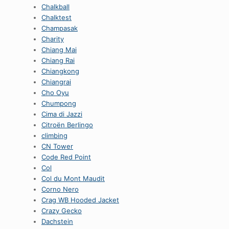
Chalkball
Chalktest
Champasak
Charity
Chiang Mai
Chiang Rai
Chiangkong
Chiangrai
Cho Oyu
Chumpong
Cima di Jazzi
Citroën Berlingo
climbing
CN Tower
Code Red Point
Col
Col du Mont Maudit
Corno Nero
Crag WB Hooded Jacket
Crazy Gecko
Dachstein