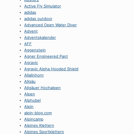
Active Fly Simulator
adidas
adidas outdoor
Advanced Open Water Diver
Advent
Adventskalender
AFF
Aggenstein
Agner Engineered Pant
Agravic
Agravic Alpha Hooded Shield
Allalinhorn
Allgäu
Allgäuer Hochalpen
Alpen
Alphubel
Alpin
alpin-blog.com
Alpincamp
Alpines Klettern
Alpines Sportklettern