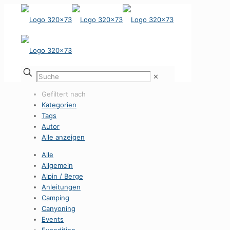
✕
Gefiltert nach
Kategorien
Tags
Autor
Alle anzeigen
Alle
Allgemein
Alpin / Berge
Anleitungen
Camping
Canyoning
Events