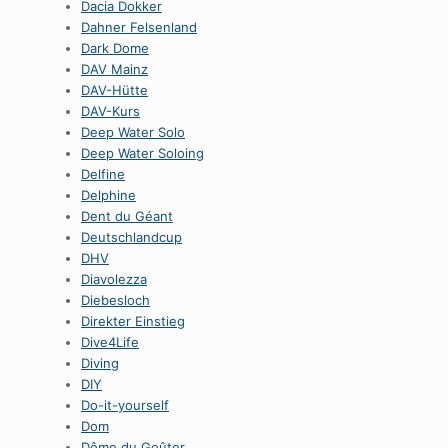
Dacia Dokker
Dahner Felsenland
Dark Dome
DAV Mainz
DAV-Hütte
DAV-Kurs
Deep Water Solo
Deep Water Soloing
Delfine
Delphine
Dent du Géant
Deutschlandcup
DHV
Diavolezza
Diebesloch
Direkter Einstieg
Dive4Life
Diving
DIY
Do-it-yourself
Dom
Dôme du Goûter