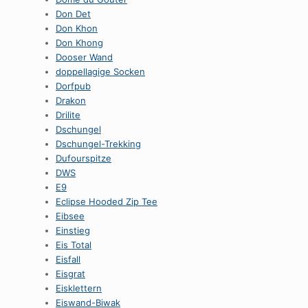
Don Det
Don Khon
Don Khong
Dooser Wand
doppellagige Socken
Dorfpub
Drakon
Drilite
Dschungel
Dschungel-Trekking
Dufourspitze
DWS
E9
Eclipse Hooded Zip Tee
Eibsee
Einstieg
Eis Total
Eisfall
Eisgrat
Eisklettern
Eiswand-Biwak