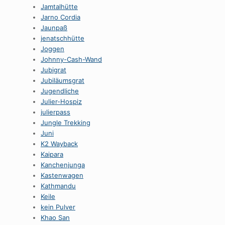
Jamtalhütte
Jarno Cordia
Jaunpaß
jenatschhütte
Joggen
Johnny-Cash-Wand
Jubigrat
Jubiläumsgrat
Jugendliche
Julier-Hospiz
julierpass
Jungle Trekking
Juni
K2 Wayback
Kaipara
Kanchenjunga
Kastenwagen
Kathmandu
Keile
kein Pulver
Khao San