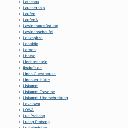
Latschau
Lauchernalp
Laufen
LaufenA
Lawinenausrüstung
Lawinenschaufel
Lenzspitze
Leonidio
Lernen
Lhotse
Liechtenstein
linalufit.de
Linda Guesthouse
Lindauer Hütte
Liskamm
Liskamm-Traverse
Liskamm-Überschreitung
Lovelowa
LOWA
Lua Prabang
Luang Prabang
Ludwigshöhe