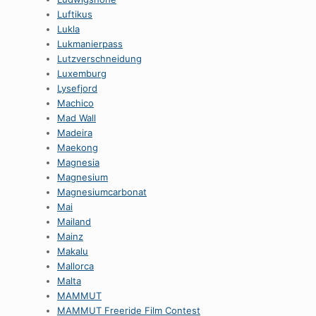
Luftikus
Lukla
Lukmanierpass
Lutzverschneidung
Luxemburg
Lysefjord
Machico
Mad Wall
Madeira
Maekong
Magnesia
Magnesium
Magnesiumcarbonat
Mai
Mailand
Mainz
Makalu
Mallorca
Malta
MAMMUT
MAMMUT Freeride Film Contest