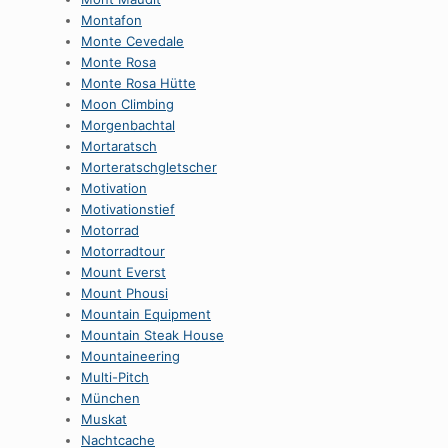
Montafon
Monte Cevedale
Monte Rosa
Monte Rosa Hütte
Moon Climbing
Morgenbachtal
Mortaratsch
Morteratschgletscher
Motivation
Motivationstief
Motorrad
Motorradtour
Mount Everst
Mount Phousi
Mountain Equipment
Mountain Steak House
Mountaineering
Multi-Pitch
München
Muskat
Nachtcache