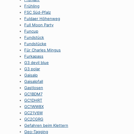
Frühling
FSC Süd-Pfalz
Fuldaer Höhenweg
Full Moon Party
Funcup
Fundstück
Fundstücke
Für Charles Mingus
Furkapass
G3 devil blue
G3 polar
Gaisalp
Gaisalpfall
Gastlosen
GC1BDM7
GC1DHRT
GC1WW8X
GC21V6W
GC2CGRG
Gefahren beim Klettern
Geo-Tagging