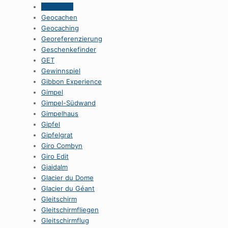
Geocache
Geocachen
Geocaching
Georeferenzierung
Geschenkefinder
GET
Gewinnspiel
Gibbon Experience
Gimpel
Gimpel-Südwand
Gimpelhaus
Gipfel
Gipfelgrat
Giro Combyn
Giro Edit
Gjaidalm
Glacier du Dome
Glacier du Géant
Gleitschirm
Gleitschirmfliegen
Gleitschirmflug