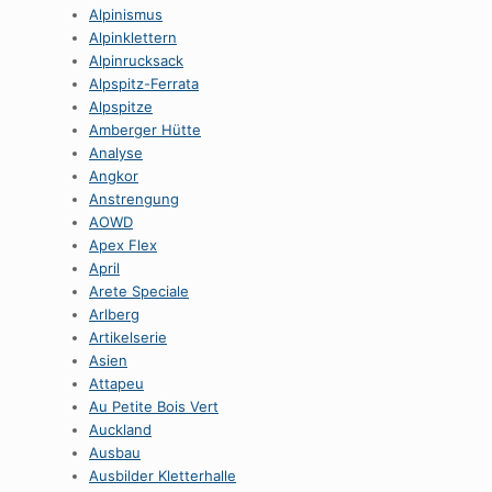
Alpinismus
Alpinklettern
Alpinrucksack
Alpspitz-Ferrata
Alpspitze
Amberger Hütte
Analyse
Angkor
Anstrengung
AOWD
Apex Flex
April
Arete Speciale
Arlberg
Artikelserie
Asien
Attapeu
Au Petite Bois Vert
Auckland
Ausbau
Ausbilder Kletterhalle