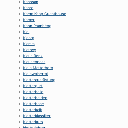
Khaosan
Khare
Khem Kong Guesthouse
Khmer
Khon Phaphéng
Kiel
Kjearg
Klamm
Klatovy
Klaus Renz
Klausenpass
Klein Matterhorn
Kleinwalsertal
Kletterausrüstung
Klettergurt
Kletterhalle
Kletterhelden
Kletterhose
Kletterkalk
Kletterklassiker
Kletterkurs
kletterlehrer