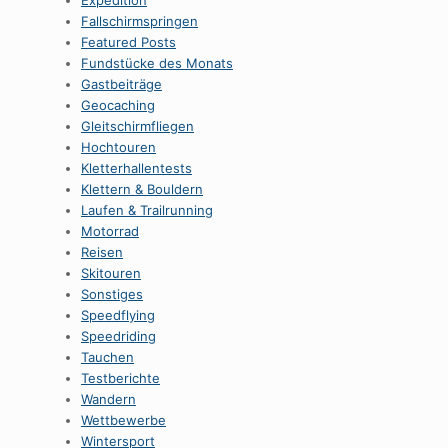
Expedition
Fallschirmspringen
Featured Posts
Fundstücke des Monats
Gastbeiträge
Geocaching
Gleitschirmfliegen
Hochtouren
Kletterhallentests
Klettern & Bouldern
Laufen & Trailrunning
Motorrad
Reisen
Skitouren
Sonstiges
Speedflying
Speedriding
Tauchen
Testberichte
Wandern
Wettbewerbe
Wintersport