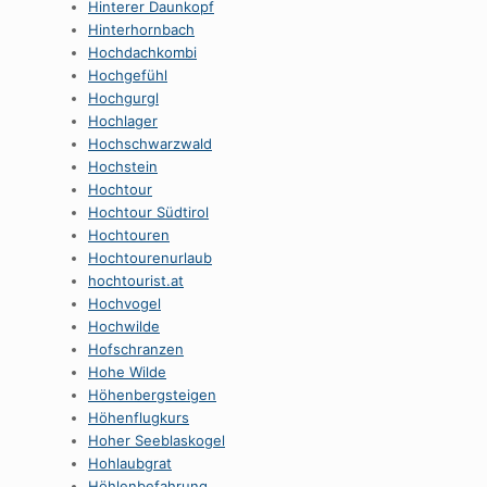
Hinterer Daunkopf
Hinterhornbach
Hochdachkombi
Hochgefühl
Hochgurgl
Hochlager
Hochschwarzwald
Hochstein
Hochtour
Hochtour Südtirol
Hochtouren
Hochtourenurlaub
hochtourist.at
Hochvogel
Hochwilde
Hofschranzen
Hohe Wilde
Höhenbergsteigen
Höhenflugkurs
Hoher Seeblaskogel
Hohlaubgrat
Höhlenbefahrung