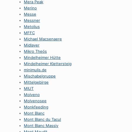
Mera Peak
Merino
Messe
Messner
Metolius
MFFC
Michael Macsenaere
Midlayer
Mikro Theós
Mindelheimer Hütte
Mindelheimer Klettersteig
minimulis.de
Mischabelgruppe
Mittelgebirge
MIUT
Molveno
Molvenosee
Monkfeeding
Mont Blanc
Mont Blanc du Tacul
Mont Blanc Massiv
Mont Maudit