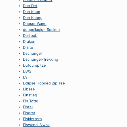
Don Det
Don Khon
Don Khong
Dooser Wand
doppellagige Socken
Dorfpub
Drakon
Drilite
Dschungel
Dschungel-Trekking
Dufourspitze
DWS
E9
Eclipse Hooded Zip Tee
Eibsee
Einstieg
Eis Total
Eisfall
Eisgrat
Eisklettern
Eiswand-Biwak