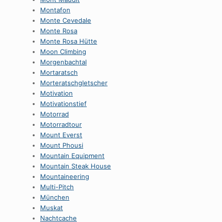
Montafon
Monte Cevedale
Monte Rosa
Monte Rosa Hütte
Moon Climbing
Morgenbachtal
Mortaratsch
Morteratschgletscher
Motivation
Motivationstief
Motorrad
Motorradtour
Mount Everst
Mount Phousi
Mountain Equipment
Mountain Steak House
Mountaineering
Multi-Pitch
München
Muskat
Nachtcache