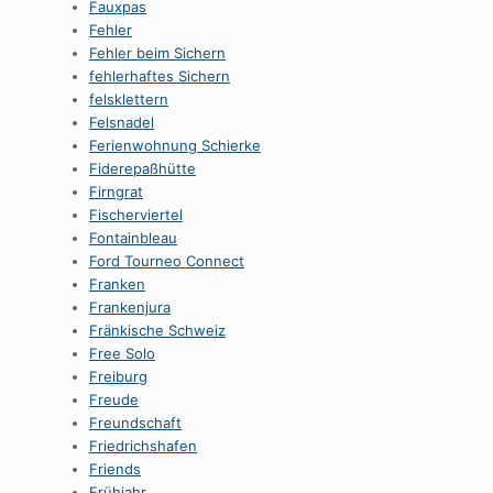
Fauxpas
Fehler
Fehler beim Sichern
fehlerhaftes Sichern
felsklettern
Felsnadel
Ferienwohnung Schierke
Fiderepaßhütte
Firngrat
Fischerviertel
Fontainbleau
Ford Tourneo Connect
Franken
Frankenjura
Fränkische Schweiz
Free Solo
Freiburg
Freude
Freundschaft
Friedrichshafen
Friends
Frühjahr