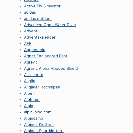
Active Fly Simulator
adidas
adidas outdoor
Advanced Open Water Diver
Advent
Adventskalender
AFF
Aggenstein
Agner Engineered Pant
Agravic
Agravic Alpha Hooded Shield
Allalinhorn
Allgäu
Allgäuer Hochalpen
Alpen
Alphubel
Alpin
alpin-blog.com
Alpincamp
Alpines Klettern
Alpines Sportklettern