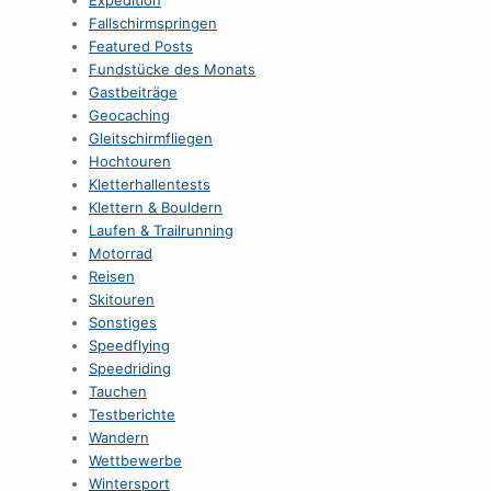
Expedition
Fallschirmspringen
Featured Posts
Fundstücke des Monats
Gastbeiträge
Geocaching
Gleitschirmfliegen
Hochtouren
Kletterhallentests
Klettern & Bouldern
Laufen & Trailrunning
Motorrad
Reisen
Skitouren
Sonstiges
Speedflying
Speedriding
Tauchen
Testberichte
Wandern
Wettbewerbe
Wintersport