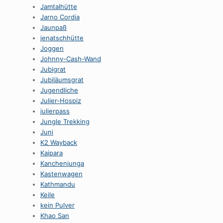
Jamtalhütte
Jarno Cordia
Jaunpaß
jenatschhütte
Joggen
Johnny-Cash-Wand
Jubigrat
Jubiläumsgrat
Jugendliche
Julier-Hospiz
julierpass
Jungle Trekking
Juni
K2 Wayback
Kaipara
Kanchenjunga
Kastenwagen
Kathmandu
Keile
kein Pulver
Khao San