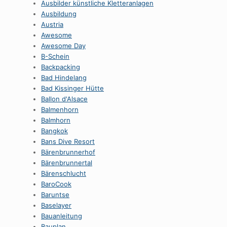
Ausbilder künstliche Kletteranlagen
Ausbildung
Austria
Awesome
Awesome Day
B-Schein
Backpacking
Bad Hindelang
Bad Kissinger Hütte
Ballon d'Alsace
Balmenhorn
Balmhorn
Bangkok
Bans Dive Resort
Bärenbrunnerhof
Bärenbrunnertal
Bärenschlucht
BaroCook
Baruntse
Baselayer
Bauanleitung
Bauplan