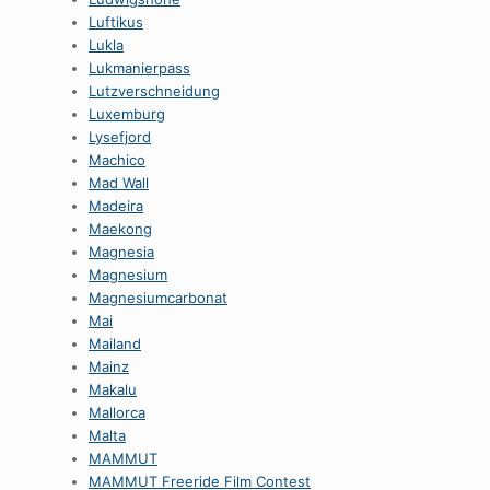
Luftikus
Lukla
Lukmanierpass
Lutzverschneidung
Luxemburg
Lysefjord
Machico
Mad Wall
Madeira
Maekong
Magnesia
Magnesium
Magnesiumcarbonat
Mai
Mailand
Mainz
Makalu
Mallorca
Malta
MAMMUT
MAMMUT Freeride Film Contest