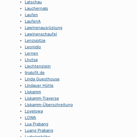
Latschau
Lauchernalp
Laufen
LaufenA
Lawinenausrüstung
Lawinenschaufel
Lenzspitze
Leonidio
Lernen
Lhotse
Liechtenstein
linalufit.de
Linda Guesthouse
Lindauer Hütte
Liskamm
Liskamm-Traverse
Liskamm-Überschreitung
Lovelowa
LOWA
Lua Prabang
Luang Prabang
Ludwigshöhe