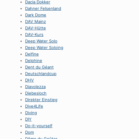
Dacia Dokker
Dahner Felsenland
Dark Dome
DAV Mainz
DAV-Hütte
DAV-Kurs
Deep Water Solo
Deep Water Soloing
Delfine
Delphine
Dent du Géant
Deutschlandcup
DHV
Diavolezza
Diebesloch
Direkter Einstieg
Dive4Life
Diving
DIY
Do-it-yourself
Dom
Dôme du Goûter