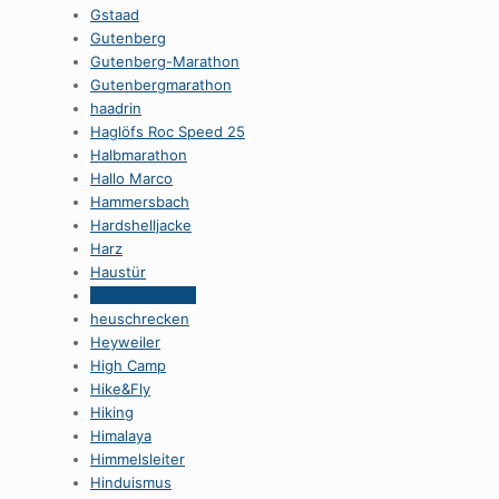
Gstaad
Gutenberg
Gutenberg-Marathon
Gutenbergmarathon
haadrin
Haglöfs Roc Speed 25
Halbmarathon
Hallo Marco
Hammersbach
Hardshelljacke
Harz
Haustür
Herbst / Teufel
heuschrecken
Heyweiler
High Camp
Hike&Fly
Hiking
Himalaya
Himmelsleiter
Hinduismus