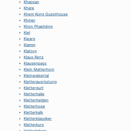
Khaosan
Khare
Khem Kong Guesthouse
Khmer
Khon Phaphéng
Kiel
Kjearg
Klamm
Klatovy
Klaus Renz
Klausenpass
Klein Matterhorn
Kleinwalsertal
Kletterausrüstung
Klettergurt
Kletterhalle
Kletterhelden
Kletterhose
Kletterkalk
Kletterklassiker
Kletterkurs
kletterlehrer