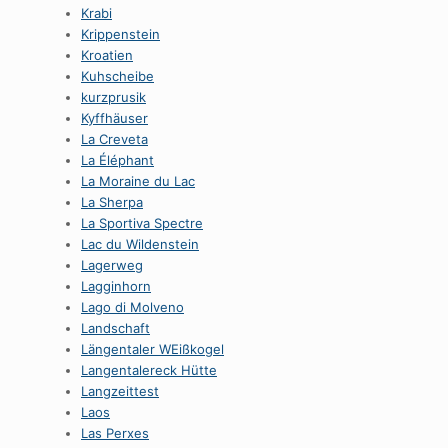
Krabi
Krippenstein
Kroatien
Kuhscheibe
kurzprusik
Kyffhäuser
La Creveta
La Éléphant
La Moraine du Lac
La Sherpa
La Sportiva Spectre
Lac du Wildenstein
Lagerweg
Lagginhorn
Lago di Molveno
Landschaft
Längentaler WEißkogel
Langentalereck Hütte
Langzeittest
Laos
Las Perxes