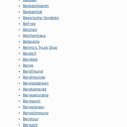
Baybachklamm
Baybachtal
Bayerische Voralpen
BeFree
Belchen
Belchenhaus
Bellavista
Benno's Truck Stop
Berdorf
Bergbild
Berge
Bergfreund
Bergfreunde
Berggedanken
Bergkamerad
Bergpanorama
Bergsport
Bergsteigen
Bergstimmung
Bergtour
Bergzeit