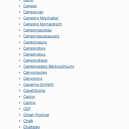
Camper
Campervan
Camping Mischabel
Camping Mortaratsch
Campingausbau
Campingausbausatz
Campingauto
Campingbox
Campingbus
Campingkiste
Campingplatz Bärenschlucht
Canyonauten
Canyoning
Capanna Gnifetti
Casattihütte
Castor
Caving
CEP
Chaat-Festival
Chalk
Chalkbag