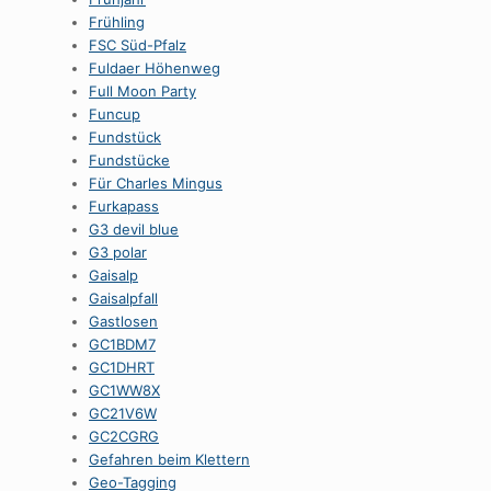
Frühling
FSC Süd-Pfalz
Fuldaer Höhenweg
Full Moon Party
Funcup
Fundstück
Fundstücke
Für Charles Mingus
Furkapass
G3 devil blue
G3 polar
Gaisalp
Gaisalpfall
Gastlosen
GC1BDM7
GC1DHRT
GC1WW8X
GC21V6W
GC2CGRG
Gefahren beim Klettern
Geo-Tagging