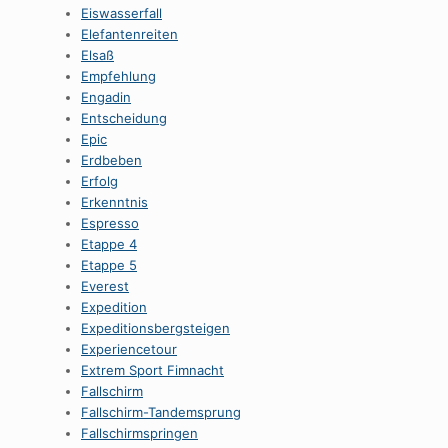
Eiswasserfall
Elefantenreiten
Elsaß
Empfehlung
Engadin
Entscheidung
Epic
Erdbeben
Erfolg
Erkenntnis
Espresso
Etappe 4
Etappe 5
Everest
Expedition
Expeditionsbergsteigen
Experiencetour
Extrem Sport Fimnacht
Fallschirm
Fallschirm-Tandemsprung
Fallschirmspringen