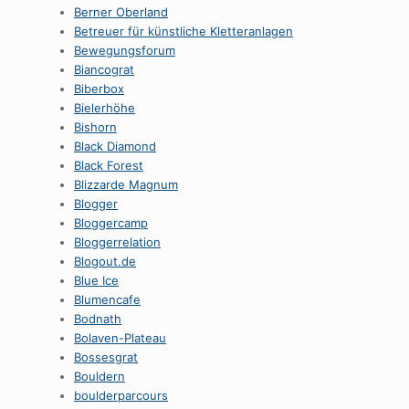
Berner Oberland
Betreuer für künstliche Kletteranlagen
Bewegungsforum
Biancograt
Biberbox
Bielerhöhe
Bishorn
Black Diamond
Black Forest
Blizzarde Magnum
Blogger
Bloggercamp
Bloggerrelation
Blogout.de
Blue Ice
Blumencafe
Bodnath
Bolaven-Plateau
Bossesgrat
Bouldern
boulderparcours