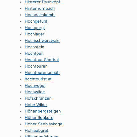
Hinterer Daunkopf
Hinterhornbach
Hochdachkombi
Hochgefühl
Hochgurgl
Hochlager
Hochschwarzwald
Hochstein
Hochtour
Hochtour Südtirol
Hochtouren
Hochtourenurlaub
hochtourist.at
Hochvogel
Hochwilde
Hofschranzen
Hohe Wilde
Höhenbergsteigen
Höhenflugkurs
Hoher Seeblaskogel
Hohlaubgrat
Höhlenbefahrung