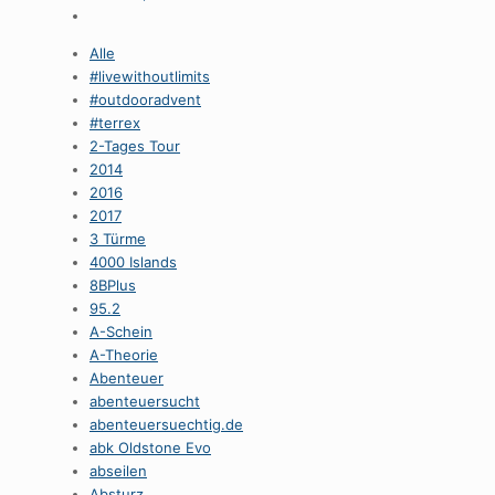
Alle
#livewithoutlimits
#outdooradvent
#terrex
2-Tages Tour
2014
2016
2017
3 Türme
4000 Islands
8BPlus
95.2
A-Schein
A-Theorie
Abenteuer
abenteuersucht
abenteuersuechtig.de
abk Oldstone Evo
abseilen
Absturz