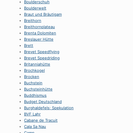
Boulderschuh
Boulderwelt
Braut und Bräutigam
Breithorn
Breithornplateau
Brenta Dolomiten
Breslauer Hütte
Brett
Brevet Speedflying
Brevet Speedriding
Britanniahütte
Brochkogel
Brocken
Buchstein
Buchsteinhütte
Buddhismus
Budget Deutschland
Burghaldefels; Spekulation
BVF Lahr
Cabane de Tracuit
Cala Sa Nau
Camp