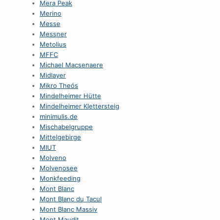
Mera Peak
Merino
Messe
Messner
Metolius
MFFC
Michael Macsenaere
Midlayer
Mikro Theós
Mindelheimer Hütte
Mindelheimer Klettersteig
minimulis.de
Mischabelgruppe
Mittelgebirge
MIUT
Molveno
Molvenosee
Monkfeeding
Mont Blanc
Mont Blanc du Tacul
Mont Blanc Massiv
Mont Maudit