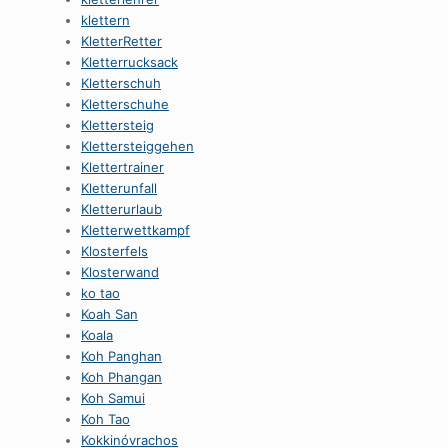
klettern
KletterRetter
Kletterrucksack
Kletterschuh
Kletterschuhe
Klettersteig
Klettersteiggehen
Klettertrainer
Kletterunfall
Kletterurlaub
Kletterwettkampf
Klosterfels
Klosterwand
ko tao
Koah San
Koala
Koh Panghan
Koh Phangan
Koh Samui
Koh Tao
Kokkinóvrachos