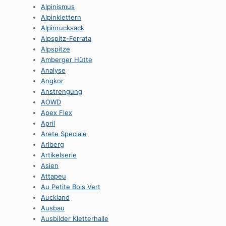
Alpinismus
Alpinklettern
Alpinrucksack
Alpspitz-Ferrata
Alpspitze
Amberger Hütte
Analyse
Angkor
Anstrengung
AOWD
Apex Flex
April
Arete Speciale
Arlberg
Artikelserie
Asien
Attapeu
Au Petite Bois Vert
Auckland
Ausbau
Ausbilder Kletterhalle