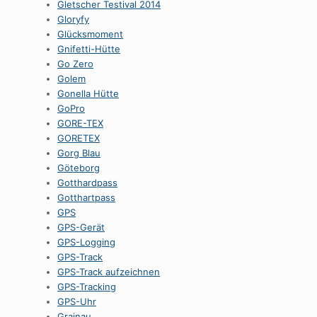
Gletscher Testival 2014
Gloryfy
Glücksmoment
Gnifetti-Hütte
Go Zero
Golem
Gonella Hütte
GoPro
GORE-TEX
GORETEX
Gorg Blau
Göteborg
Gotthardpass
Gotthartpass
GPS
GPS-Gerät
GPS-Logging
GPS-Track
GPS-Track aufzeichnen
GPS-Tracking
GPS-Uhr
Grainau