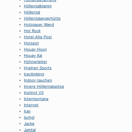
HöllentaIklamm
Höllental
Höllentalangerhütte
Holzgauer Wand
Hot Rock
Hotel Alte Post
Hotspot
Houay Houn
Houay Xai
Hühnerleiter
Hyphen Sports
Iceclimbing
Indoor-tauchen
Innere Höllentalspitze
Instinct VS
Intermontana
Internet
Iran
Ischgl
Jacke
Jamtal