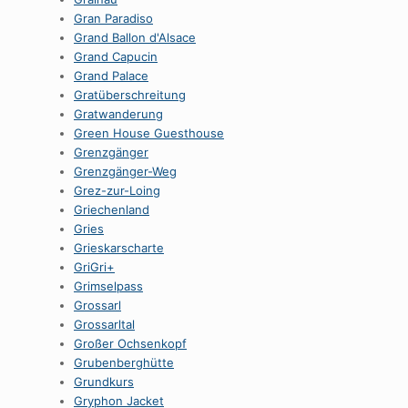
Gran Paradiso
Grand Ballon d'Alsace
Grand Capucin
Grand Palace
Gratüberschreitung
Gratwanderung
Green House Guesthouse
Grenzgänger
Grenzgänger-Weg
Grez-zur-Loing
Griechenland
Gries
Grieskarscharte
GriGri+
Grimselpass
Grossarl
Grossarltal
Großer Ochsenkopf
Grubenberghütte
Grundkurs
Gryphon Jacket