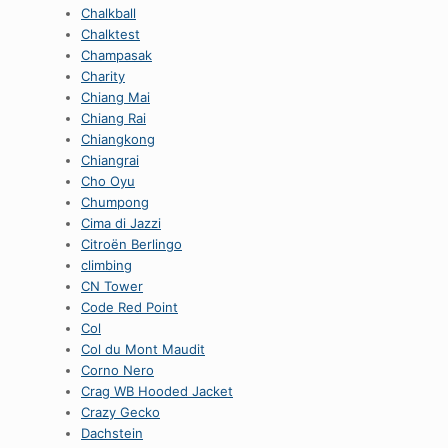
Chalkball
Chalktest
Champasak
Charity
Chiang Mai
Chiang Rai
Chiangkong
Chiangrai
Cho Oyu
Chumpong
Cima di Jazzi
Citroën Berlingo
climbing
CN Tower
Code Red Point
Col
Col du Mont Maudit
Corno Nero
Crag WB Hooded Jacket
Crazy Gecko
Dachstein