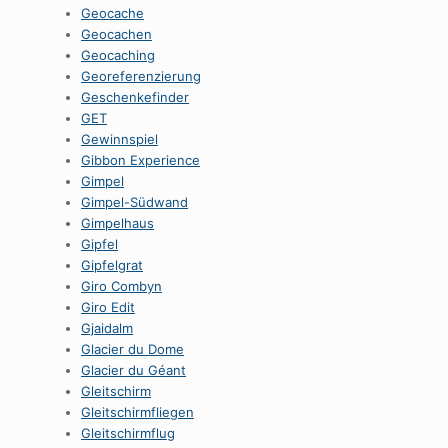
Geocache
Geocachen
Geocaching
Georeferenzierung
Geschenkefinder
GET
Gewinnspiel
Gibbon Experience
Gimpel
Gimpel-Südwand
Gimpelhaus
Gipfel
Gipfelgrat
Giro Combyn
Giro Edit
Gjaidalm
Glacier du Dome
Glacier du Géant
Gleitschirm
Gleitschirmfliegen
Gleitschirmflug