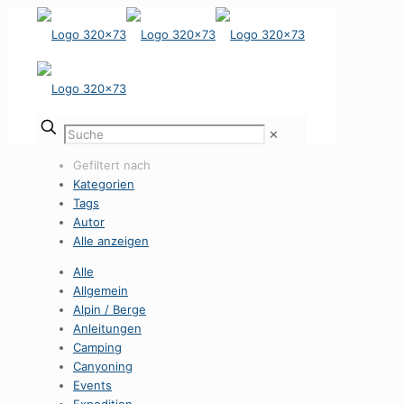
✕
Gefiltert nach
Kategorien
Tags
Autor
Alle anzeigen
Alle
Allgemein
Alpin / Berge
Anleitungen
Camping
Canyoning
Events