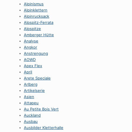
Alpinismus
Alpinklettern
Alpinrucksack
Alpspitz-Ferrata
Alpspitze
Amberger Hütte
Analyse
Angkor
Anstrengung
AOWD
Apex Flex
April
Arete Speciale
Arlberg
Artikelserie
Asien
Attapeu
Au Petite Bois Vert
Auckland
Ausbau
Ausbilder Kletterhalle