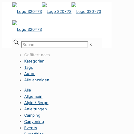
✕
Gefiltert nach
Kategorien
Tags
Autor
Alle anzeigen
Alle
Allgemein
Alpin / Berge
Anleitungen
Camping
Canyoning
Events