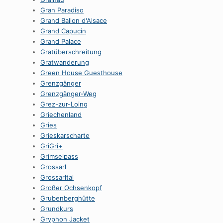
Gran Paradiso
Grand Ballon d'Alsace
Grand Capucin
Grand Palace
Gratüberschreitung
Gratwanderung
Green House Guesthouse
Grenzgänger
Grenzgänger-Weg
Grez-zur-Loing
Griechenland
Gries
Grieskarscharte
GriGri+
Grimselpass
Grossarl
Grossarltal
Großer Ochsenkopf
Grubenberghütte
Grundkurs
Gryphon Jacket