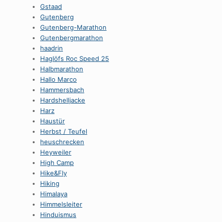
Gstaad
Gutenberg
Gutenberg-Marathon
Gutenbergmarathon
haadrin
Haglöfs Roc Speed 25
Halbmarathon
Hallo Marco
Hammersbach
Hardshelljacke
Harz
Haustür
Herbst / Teufel
heuschrecken
Heyweiler
High Camp
Hike&Fly
Hiking
Himalaya
Himmelsleiter
Hinduismus