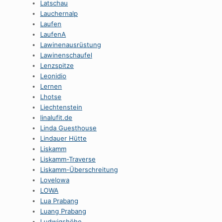
Latschau
Lauchernalp
Laufen
LaufenA
Lawinenausrüstung
Lawinenschaufel
Lenzspitze
Leonidio
Lernen
Lhotse
Liechtenstein
linalufit.de
Linda Guesthouse
Lindauer Hütte
Liskamm
Liskamm-Traverse
Liskamm-Überschreitung
Lovelowa
LOWA
Lua Prabang
Luang Prabang
Ludwigshöhe