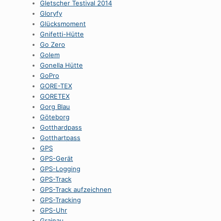
Gletscher Testival 2014
Gloryfy
Glücksmoment
Gnifetti-Hütte
Go Zero
Golem
Gonella Hütte
GoPro
GORE-TEX
GORETEX
Gorg Blau
Göteborg
Gotthardpass
Gotthartpass
GPS
GPS-Gerät
GPS-Logging
GPS-Track
GPS-Track aufzeichnen
GPS-Tracking
GPS-Uhr
Grainau