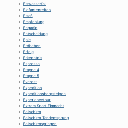
Eiswasserfall
Elefantenreiten
Elsaß
Empfehlung
Engadin
Entscheidung
Epic
Erdbeben
Erfolg
Erkenntnis
Espresso
Etappe 4
Etappe 5
Everest
Expedition
Expeditionsbergsteigen
Experiencetour
Extrem Sport Fimnacht
Fallschirm
Fallschirm-Tandemsprung
Fallschirmspringen