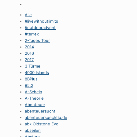
Alle
#livewithoutlimits
#outdooradvent
#terrex
2-Tages Tour
2014
2016
2017
3 Türme
4000 Islands
8BPlus
95.2
A-Schein
A-Theorie
Abenteuer
abenteuersucht
abenteuersuechtig.de
abk Oldstone Evo
abseilen
Absturz