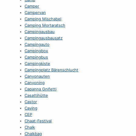
Camper
Campervan
Camping Mischabel
Camping Mortaratsch
Campingausbau
Campingausbausatz
Campingauto
Campingbox
Campingbus
Campingkiste
Campingplatz Bärenschlucht
Canyonauten
Canyoning
Capanna Gnifetti
Casattihütte
Castor
Caving
CEP
Chaat-Festival
Chalk
Chalkbag