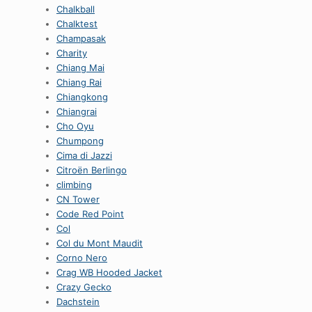
Chalkball
Chalktest
Champasak
Charity
Chiang Mai
Chiang Rai
Chiangkong
Chiangrai
Cho Oyu
Chumpong
Cima di Jazzi
Citroën Berlingo
climbing
CN Tower
Code Red Point
Col
Col du Mont Maudit
Corno Nero
Crag WB Hooded Jacket
Crazy Gecko
Dachstein