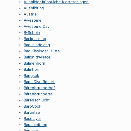
Ausbilder künstliche Kletteranlagen
Ausbildung
Austria
Awesome
Awesome Day
B-Schein
Backpacking
Bad Hindelang
Bad Kissinger Hütte
Ballon d'Alsace
Balmenhorn
Balmhorn
Bangkok
Bans Dive Resort
Bärenbrunnerhof
Bärenbrunnertal
Bärenschlucht
BaroCook
Baruntse
Baselayer
Bauanleitung
Bauplan