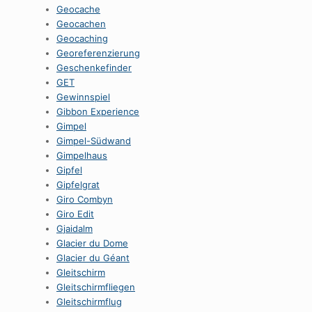
Geocache
Geocachen
Geocaching
Georeferenzierung
Geschenkefinder
GET
Gewinnspiel
Gibbon Experience
Gimpel
Gimpel-Südwand
Gimpelhaus
Gipfel
Gipfelgrat
Giro Combyn
Giro Edit
Gjaidalm
Glacier du Dome
Glacier du Géant
Gleitschirm
Gleitschirmfliegen
Gleitschirmflug