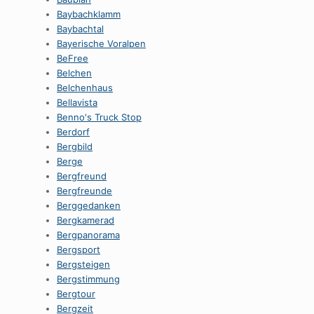
Baybachklamm
Baybachtal
Bayerische Voralpen
BeFree
Belchen
Belchenhaus
Bellavista
Benno's Truck Stop
Berdorf
Bergbild
Berge
Bergfreund
Bergfreunde
Berggedanken
Bergkamerad
Bergpanorama
Bergsport
Bergsteigen
Bergstimmung
Bergtour
Bergzeit