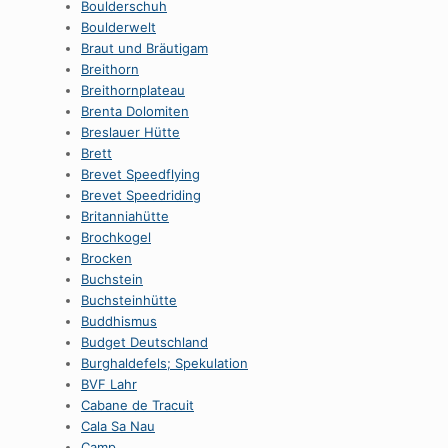
Boulderschuh
Boulderwelt
Braut und Bräutigam
Breithorn
Breithornplateau
Brenta Dolomiten
Breslauer Hütte
Brett
Brevet Speedflying
Brevet Speedriding
Britanniahütte
Brochkogel
Brocken
Buchstein
Buchsteinhütte
Buddhismus
Budget Deutschland
Burghaldefels; Spekulation
BVF Lahr
Cabane de Tracuit
Cala Sa Nau
Camp