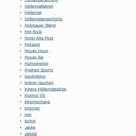
HöllentaIklamm
Höllental
Höllentalangerhütte
Holzgauer Wand
Hot Rock
Hotel Alte Post
Hotspot
Houay Houn
Houay Xai
Hühnerleiter
Hyphen Sports
Iceclimbing
Indoor-tauchen
Innere Höllentalspitze
Instinct VS
Intermontana
Internet
Iran
Ischgl
Jacke
Jamtal