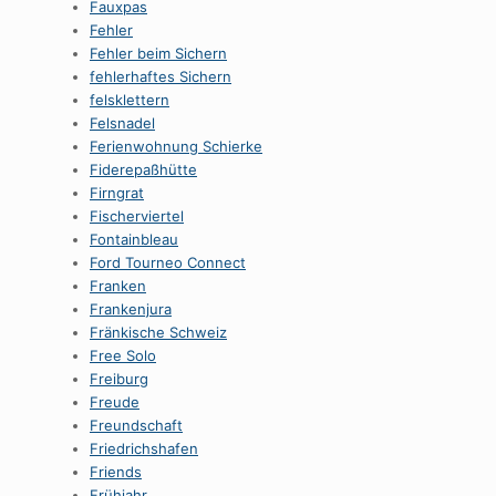
Fauxpas
Fehler
Fehler beim Sichern
fehlerhaftes Sichern
felsklettern
Felsnadel
Ferienwohnung Schierke
Fiderepaßhütte
Firngrat
Fischerviertel
Fontainbleau
Ford Tourneo Connect
Franken
Frankenjura
Fränkische Schweiz
Free Solo
Freiburg
Freude
Freundschaft
Friedrichshafen
Friends
Frühjahr