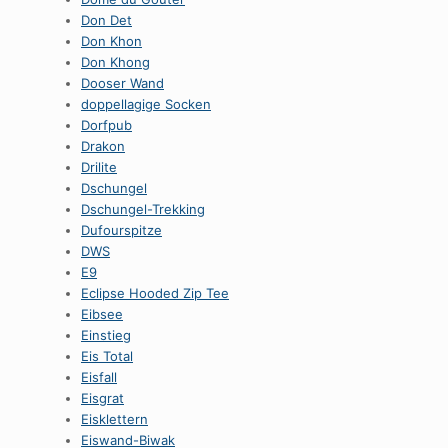
Don Det
Don Khon
Don Khong
Dooser Wand
doppellagige Socken
Dorfpub
Drakon
Drilite
Dschungel
Dschungel-Trekking
Dufourspitze
DWS
E9
Eclipse Hooded Zip Tee
Eibsee
Einstieg
Eis Total
Eisfall
Eisgrat
Eisklettern
Eiswand-Biwak