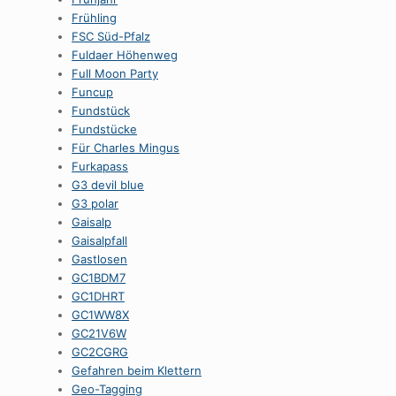
Frühling
FSC Süd-Pfalz
Fuldaer Höhenweg
Full Moon Party
Funcup
Fundstück
Fundstücke
Für Charles Mingus
Furkapass
G3 devil blue
G3 polar
Gaisalp
Gaisalpfall
Gastlosen
GC1BDM7
GC1DHRT
GC1WW8X
GC21V6W
GC2CGRG
Gefahren beim Klettern
Geo-Tagging