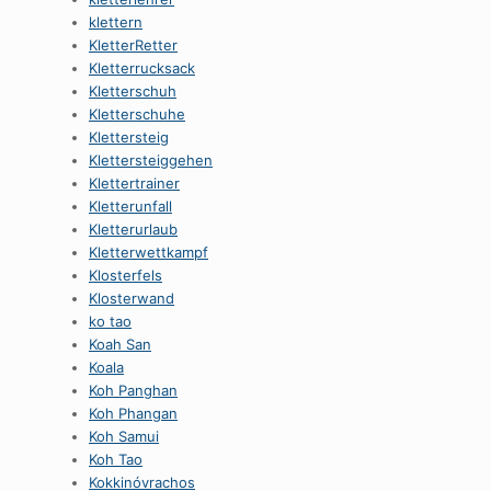
klettern
KletterRetter
Kletterrucksack
Kletterschuh
Kletterschuhe
Klettersteig
Klettersteiggehen
Klettertrainer
Kletterunfall
Kletterurlaub
Kletterwettkampf
Klosterfels
Klosterwand
ko tao
Koah San
Koala
Koh Panghan
Koh Phangan
Koh Samui
Koh Tao
Kokkinóvrachos