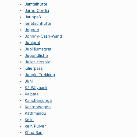
Jamtalhütte
Jarno Cordia
Jaunpaß
jenatschhütte
Joggen
Johnny-Cash-Wand
Jubigrat
Jubiläumsgrat
Jugendliche
Julier-Hospiz
julierpass
Jungle Trekking
Juni
K2 Wayback
Kaipara
Kanchenjunga
Kastenwagen
Kathmandu
Keile
kein Pulver
Khao San