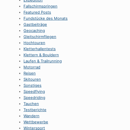
Expedition
Fallschirmspringen
Featured Posts
Fundstücke des Monats
Gastbeiträge
Geocaching
Gleitschirmfliegen
Hochtouren
Kletterhallentests
Klettern & Bouldern
Laufen & Trailrunning
Motorrad
Reisen
Skitouren
Sonstiges
Speedflying
Speedriding
Tauchen
Testberichte
Wandern
Wettbewerbe
Wintersport