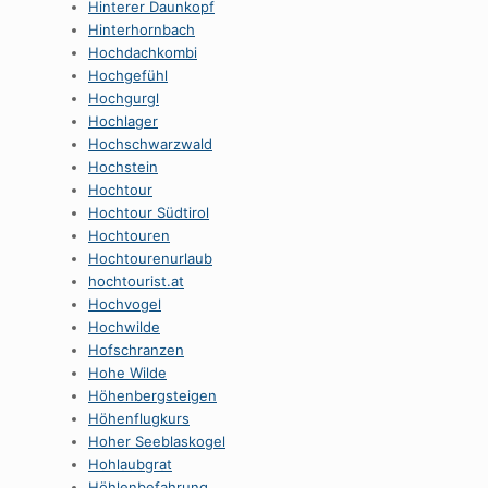
Hinterer Daunkopf
Hinterhornbach
Hochdachkombi
Hochgefühl
Hochgurgl
Hochlager
Hochschwarzwald
Hochstein
Hochtour
Hochtour Südtirol
Hochtouren
Hochtourenurlaub
hochtourist.at
Hochvogel
Hochwilde
Hofschranzen
Hohe Wilde
Höhenbergsteigen
Höhenflugkurs
Hoher Seeblaskogel
Hohlaubgrat
Höhlenbefahrung