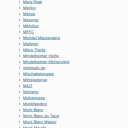
Mera Peak
Merino
Messe
Messner
Metolius
MFFC
Michael Macsenaere
Midlayer
Mikro Theós
Mindelheimer Hütte
Mindelheimer Klettersteig
minimulis.de
Mischabelgruppe
Mittelgebirge
MIUT
Molveno
Molvenosee
Monkfeeding
Mont Blanc
Mont Blanc du Tacul
Mont Blanc Massiv
Mont Maudit