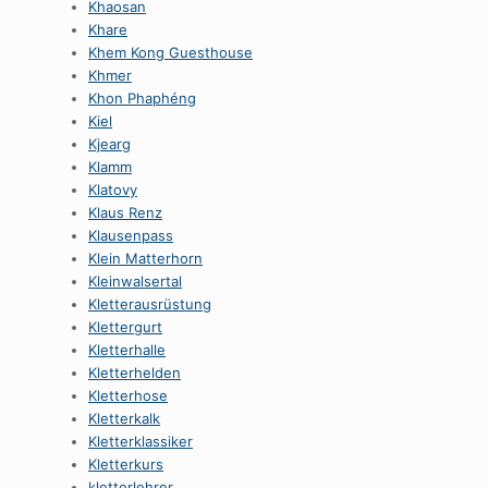
Khaosan
Khare
Khem Kong Guesthouse
Khmer
Khon Phaphéng
Kiel
Kjearg
Klamm
Klatovy
Klaus Renz
Klausenpass
Klein Matterhorn
Kleinwalsertal
Kletterausrüstung
Klettergurt
Kletterhalle
Kletterhelden
Kletterhose
Kletterkalk
Kletterklassiker
Kletterkurs
kletterlehrer