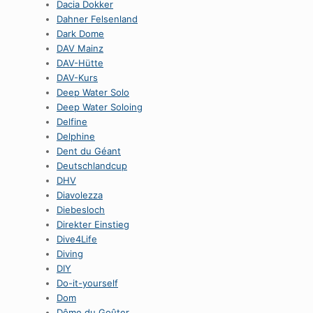
Dacia Dokker
Dahner Felsenland
Dark Dome
DAV Mainz
DAV-Hütte
DAV-Kurs
Deep Water Solo
Deep Water Soloing
Delfine
Delphine
Dent du Géant
Deutschlandcup
DHV
Diavolezza
Diebesloch
Direkter Einstieg
Dive4Life
Diving
DIY
Do-it-yourself
Dom
Dôme du Goûter