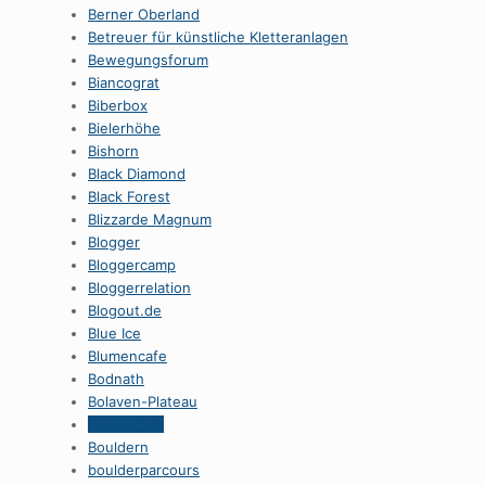
Berner Oberland
Betreuer für künstliche Kletteranlagen
Bewegungsforum
Biancograt
Biberbox
Bielerhöhe
Bishorn
Black Diamond
Black Forest
Blizzarde Magnum
Blogger
Bloggercamp
Bloggerrelation
Blogout.de
Blue Ice
Blumencafe
Bodnath
Bolaven-Plateau
Bossesgrat
Bouldern
boulderparcours