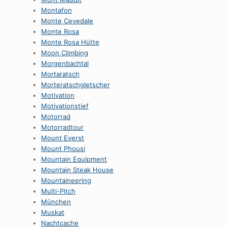
Montafon
Monte Cevedale
Monte Rosa
Monte Rosa Hütte
Moon Climbing
Morgenbachtal
Mortaratsch
Morteratschgletscher
Motivation
Motivationstief
Motorrad
Motorradtour
Mount Everst
Mount Phousi
Mountain Equipment
Mountain Steak House
Mountaineering
Multi-Pitch
München
Muskat
Nachtcache