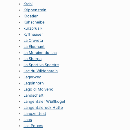
Krabi
Krippenstein
Kroatien
Kuhscheibe
kurzprusik
Kyffhäuser
La Creveta
La Éléphant
La Moraine du Lac
La Sherpa
La Sportiva Spectre
Lac du Wildenstein
Lagerweg
Lagginhorn
Lago di Molveno
Landschaft
Längentaler WEißkogel
Langentalereck Hütte
Langzeittest
Laos
Las Perxes