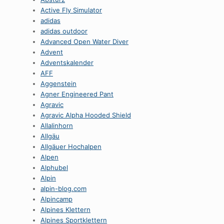
Active Fly Simulator
adidas
adidas outdoor
Advanced Open Water Diver
Advent
Adventskalender
AFF
Aggenstein
Agner Engineered Pant
Agravic
Agravic Alpha Hooded Shield
Allalinhorn
Allgäu
Allgäuer Hochalpen
Alpen
Alphubel
Alpin
alpin-blog.com
Alpincamp
Alpines Klettern
Alpines Sportklettern