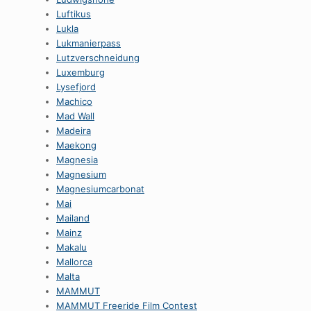
Luftikus
Lukla
Lukmanierpass
Lutzverschneidung
Luxemburg
Lysefjord
Machico
Mad Wall
Madeira
Maekong
Magnesia
Magnesium
Magnesiumcarbonat
Mai
Mailand
Mainz
Makalu
Mallorca
Malta
MAMMUT
MAMMUT Freeride Film Contest