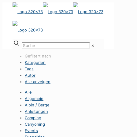
✕
Gefiltert nach
Kategorien
Tags
Autor
Alle anzeigen
Alle
Allgemein
Alpin / Berge
Anleitungen
Camping
Canyoning
Events