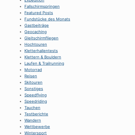
Expedition
Fallschirmspringen
Featured Posts
Fundstücke des Monats
Gastbeiträge
Geocaching
Gleitschirmfliegen
Hochtouren
Kletterhallentests
Klettern & Bouldern
Laufen & Trailrunning
Motorrad
Reisen
Skitouren
Sonstiges
Speedflying
Speedriding
Tauchen
Testberichte
Wandern
Wettbewerbe
Wintersport