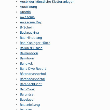
Ausbilder künstliche Kletteranlagen
Ausbildung
Austria
Awesome
Awesome Day
B-Schein
Backpacking
Bad Hindelang
Bad Kissinger Hütte
Ballon d'Alsace
Balmenhorn
Balmhorn
Bangkok
Bans Dive Resort
Bärenbrunnerhof
Bärenbrunnertal
Bärenschlucht
BaroCook
Baruntse
Baselayer
Bauanleitung
Bauplan