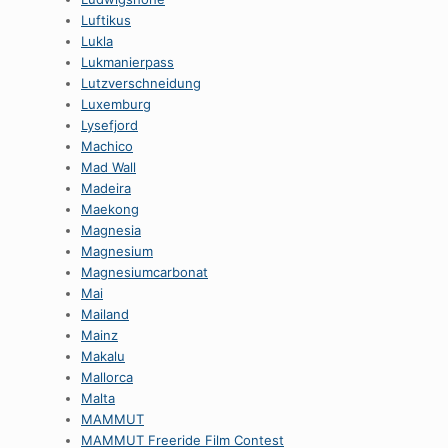
Luftikus
Lukla
Lukmanierpass
Lutzverschneidung
Luxemburg
Lysefjord
Machico
Mad Wall
Madeira
Maekong
Magnesia
Magnesium
Magnesiumcarbonat
Mai
Mailand
Mainz
Makalu
Mallorca
Malta
MAMMUT
MAMMUT Freeride Film Contest