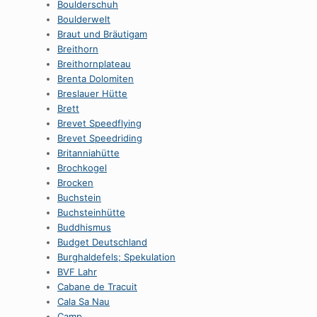
Boulderschuh
Boulderwelt
Braut und Bräutigam
Breithorn
Breithornplateau
Brenta Dolomiten
Breslauer Hütte
Brett
Brevet Speedflying
Brevet Speedriding
Britanniahütte
Brochkogel
Brocken
Buchstein
Buchsteinhütte
Buddhismus
Budget Deutschland
Burghaldefels; Spekulation
BVF Lahr
Cabane de Tracuit
Cala Sa Nau
Camp