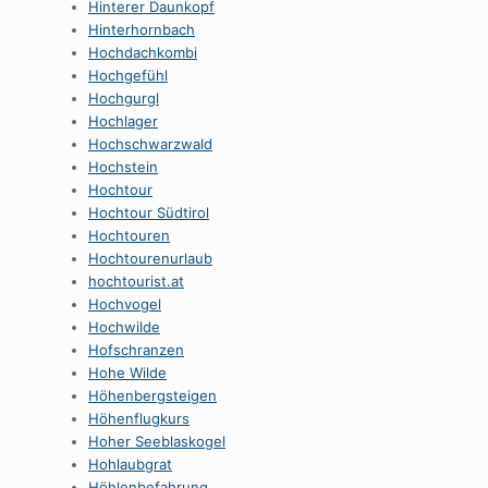
Hinterer Daunkopf
Hinterhornbach
Hochdachkombi
Hochgefühl
Hochgurgl
Hochlager
Hochschwarzwald
Hochstein
Hochtour
Hochtour Südtirol
Hochtouren
Hochtourenurlaub
hochtourist.at
Hochvogel
Hochwilde
Hofschranzen
Hohe Wilde
Höhenbergsteigen
Höhenflugkurs
Hoher Seeblaskogel
Hohlaubgrat
Höhlenbefahrung