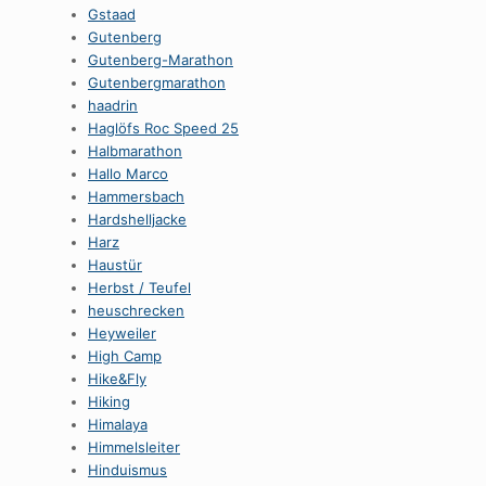
Gstaad
Gutenberg
Gutenberg-Marathon
Gutenbergmarathon
haadrin
Haglöfs Roc Speed 25
Halbmarathon
Hallo Marco
Hammersbach
Hardshelljacke
Harz
Haustür
Herbst / Teufel
heuschrecken
Heyweiler
High Camp
Hike&Fly
Hiking
Himalaya
Himmelsleiter
Hinduismus