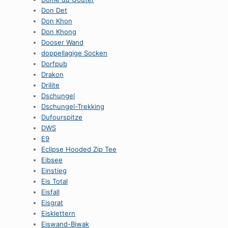
Don Det
Don Khon
Don Khong
Dooser Wand
doppellagige Socken
Dorfpub
Drakon
Drilite
Dschungel
Dschungel-Trekking
Dufourspitze
DWS
E9
Eclipse Hooded Zip Tee
Eibsee
Einstieg
Eis Total
Eisfall
Eisgrat
Eisklettern
Eiswand-Biwak