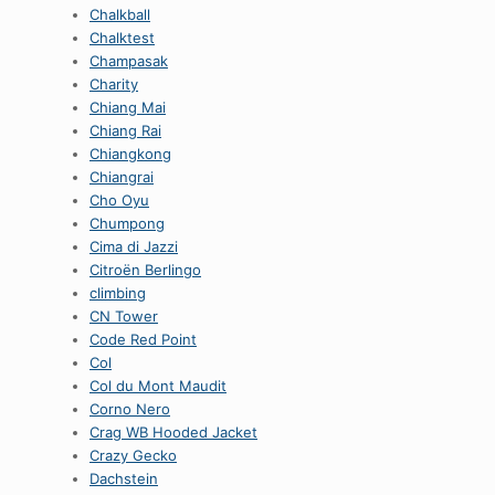
Chalkball
Chalktest
Champasak
Charity
Chiang Mai
Chiang Rai
Chiangkong
Chiangrai
Cho Oyu
Chumpong
Cima di Jazzi
Citroën Berlingo
climbing
CN Tower
Code Red Point
Col
Col du Mont Maudit
Corno Nero
Crag WB Hooded Jacket
Crazy Gecko
Dachstein