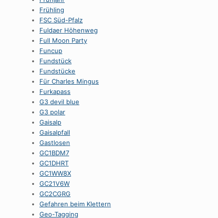
Frühling
FSC Süd-Pfalz
Fuldaer Höhenweg
Full Moon Party
Funcup
Fundstück
Fundstücke
Für Charles Mingus
Furkapass
G3 devil blue
G3 polar
Gaisalp
Gaisalpfall
Gastlosen
GC1BDM7
GC1DHRT
GC1WW8X
GC21V6W
GC2CGRG
Gefahren beim Klettern
Geo-Tagging