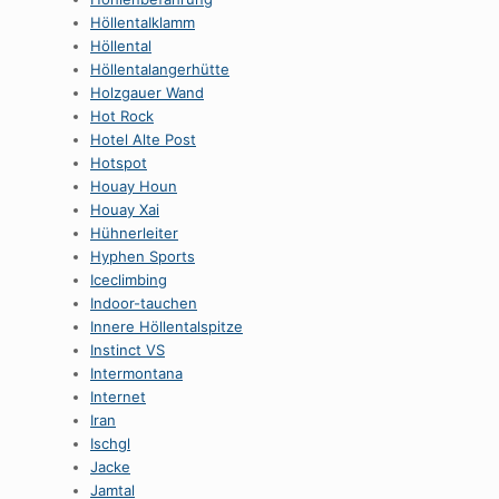
HöllentaIklamm
Höllental
Höllentalangerhütte
Holzgauer Wand
Hot Rock
Hotel Alte Post
Hotspot
Houay Houn
Houay Xai
Hühnerleiter
Hyphen Sports
Iceclimbing
Indoor-tauchen
Innere Höllentalspitze
Instinct VS
Intermontana
Internet
Iran
Ischgl
Jacke
Jamtal