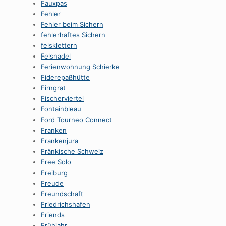
Fauxpas
Fehler
Fehler beim Sichern
fehlerhaftes Sichern
felsklettern
Felsnadel
Ferienwohnung Schierke
Fiderepaßhütte
Firngrat
Fischerviertel
Fontainbleau
Ford Tourneo Connect
Franken
Frankenjura
Fränkische Schweiz
Free Solo
Freiburg
Freude
Freundschaft
Friedrichshafen
Friends
Frühjahr