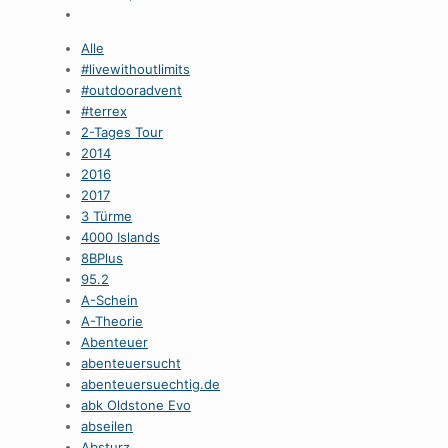
Alle
#livewithoutlimits
#outdooradvent
#terrex
2-Tages Tour
2014
2016
2017
3 Türme
4000 Islands
8BPlus
95.2
A-Schein
A-Theorie
Abenteuer
abenteuersucht
abenteuersuechtig.de
abk Oldstone Evo
abseilen
Absturz