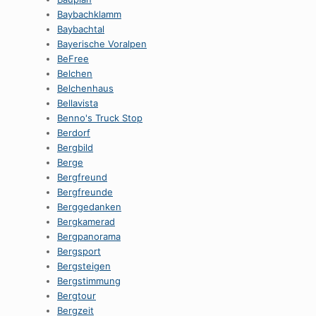
Baybachklamm
Baybachtal
Bayerische Voralpen
BeFree
Belchen
Belchenhaus
Bellavista
Benno's Truck Stop
Berdorf
Bergbild
Berge
Bergfreund
Bergfreunde
Berggedanken
Bergkamerad
Bergpanorama
Bergsport
Bergsteigen
Bergstimmung
Bergtour
Bergzeit