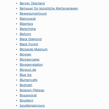
Berner Oberland
Betreuer für künstliche Kletteranlagen
Bewegungsforum
Biancograt
Biberbox
Bielerhöhe
Bishorn
Black Diamond
Black Forest
Blizzarde Magnum
Blogger
Bloggercamp
Bloggerrelation
Blogout.de
Blue Ice
Blumencafe
Bodnath
Bolaven-Plateau
Bossesgrat
Bouldern
boulderparcours