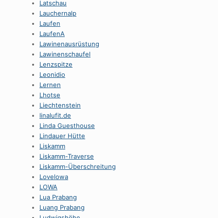
Latschau
Lauchernalp
Laufen
LaufenA
Lawinenausrüstung
Lawinenschaufel
Lenzspitze
Leonidio
Lernen
Lhotse
Liechtenstein
linalufit.de
Linda Guesthouse
Lindauer Hütte
Liskamm
Liskamm-Traverse
Liskamm-Überschreitung
Lovelowa
LOWA
Lua Prabang
Luang Prabang
Ludwigshöhe