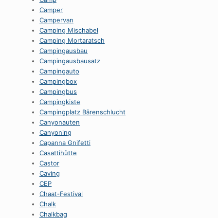
Camper
Campervan
Camping Mischabel
Camping Mortaratsch
Campingausbau
Campingausbausatz
Campingauto
Campingbox
Campingbus
Campingkiste
Campingplatz Bärenschlucht
Canyonauten
Canyoning
Capanna Gnifetti
Casattihütte
Castor
Caving
CEP
Chaat-Festival
Chalk
Chalkbag