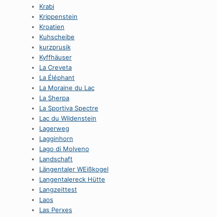
Krabi
Krippenstein
Kroatien
Kuhscheibe
kurzprusik
Kyffhäuser
La Creveta
La Éléphant
La Moraine du Lac
La Sherpa
La Sportiva Spectre
Lac du Wildenstein
Lagerweg
Lagginhorn
Lago di Molveno
Landschaft
Längentaler WEißkogel
Langentalereck Hütte
Langzeittest
Laos
Las Perxes