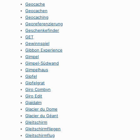
Geocache
Geocachen
Geocaching
Georeferenzierung
Geschenkefinder
GET
Gewinnspiel
Gibbon Experience
Gimpel
Gimpel-Südwand
Gimpelhaus
Gipfel
Gipfelgrat
Giro Combyn
Giro Edit
Gjaidalm
Glacier du Dome
Glacier du Géant
Gleitschirm
Gleitschirmfliegen
Gleitschirmflug