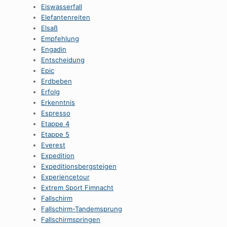
Eiswasserfall
Elefantenreiten
Elsaß
Empfehlung
Engadin
Entscheidung
Epic
Erdbeben
Erfolg
Erkenntnis
Espresso
Etappe 4
Etappe 5
Everest
Expedition
Expeditionsbergsteigen
Experiencetour
Extrem Sport Fimnacht
Fallschirm
Fallschirm-Tandemsprung
Fallschirmspringen