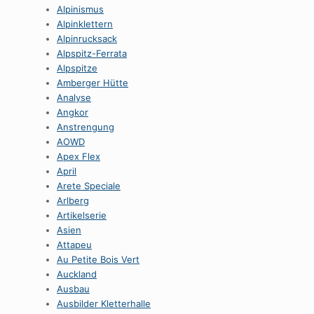
Alpinismus
Alpinklettern
Alpinrucksack
Alpspitz-Ferrata
Alpspitze
Amberger Hütte
Analyse
Angkor
Anstrengung
AOWD
Apex Flex
April
Arete Speciale
Arlberg
Artikelserie
Asien
Attapeu
Au Petite Bois Vert
Auckland
Ausbau
Ausbilder Kletterhalle