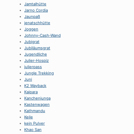
Jamtalhütte
Jarno Cordia
Jaunpaß
jenatschhütte
Joggen
Johnny-Cash-Wand
Jubigrat
Jubiläumsgrat
Jugendliche
Julier-Hospiz
julierpass
Jungle Trekking
Juni
K2 Wayback
Kaipara
Kanchenjunga
Kastenwagen
Kathmandu
Keile
kein Pulver
Khao San