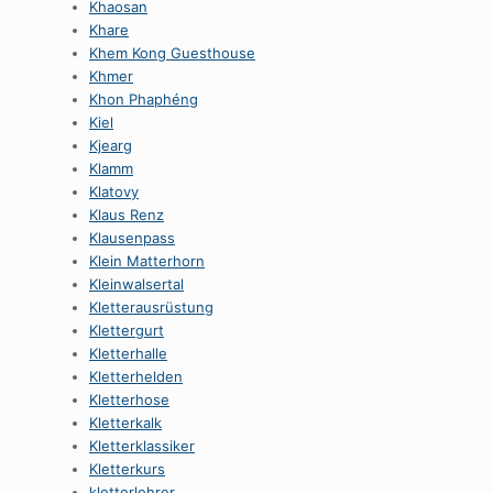
Khaosan
Khare
Khem Kong Guesthouse
Khmer
Khon Phaphéng
Kiel
Kjearg
Klamm
Klatovy
Klaus Renz
Klausenpass
Klein Matterhorn
Kleinwalsertal
Kletterausrüstung
Klettergurt
Kletterhalle
Kletterhelden
Kletterhose
Kletterkalk
Kletterklassiker
Kletterkurs
kletterlehrer