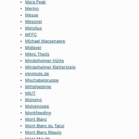
Mera Peak
Merino
Messe
Messner
Metolius
MFFC
Michael Macsenaere
Midlayer
Mikro Theós
Mindelheimer Hütte
Mindelheimer Klettersteig
minimulis.de
Mischabelgruppe
Mittelgebirge
MIUT
Molveno
Molvenosee
Monkfeeding
Mont Blanc
Mont Blanc du Tacul
Mont Blanc Massiv
Mont Maudit