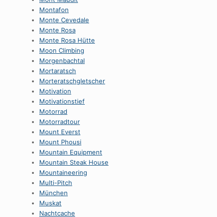
Montafon
Monte Cevedale
Monte Rosa
Monte Rosa Hütte
Moon Climbing
Morgenbachtal
Mortaratsch
Morteratschgletscher
Motivation
Motivationstief
Motorrad
Motorradtour
Mount Everst
Mount Phousi
Mountain Equipment
Mountain Steak House
Mountaineering
Multi-Pitch
München
Muskat
Nachtcache