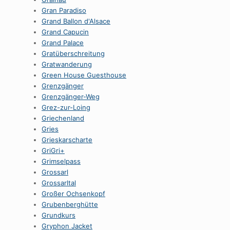
Gran Paradiso
Grand Ballon d'Alsace
Grand Capucin
Grand Palace
Gratüberschreitung
Gratwanderung
Green House Guesthouse
Grenzgänger
Grenzgänger-Weg
Grez-zur-Loing
Griechenland
Gries
Grieskarscharte
GriGri+
Grimselpass
Grossarl
Grossarltal
Großer Ochsenkopf
Grubenberghütte
Grundkurs
Gryphon Jacket