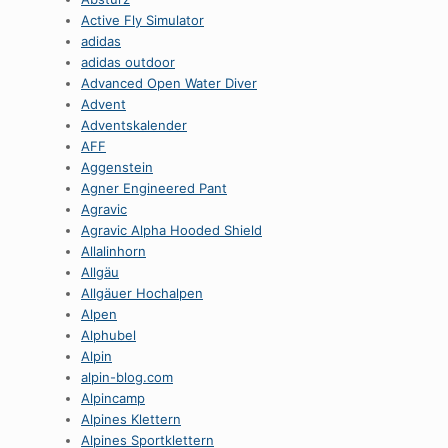
Active Fly Simulator
adidas
adidas outdoor
Advanced Open Water Diver
Advent
Adventskalender
AFF
Aggenstein
Agner Engineered Pant
Agravic
Agravic Alpha Hooded Shield
Allalinhorn
Allgäu
Allgäuer Hochalpen
Alpen
Alphubel
Alpin
alpin-blog.com
Alpincamp
Alpines Klettern
Alpines Sportklettern