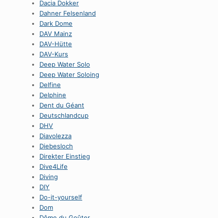
Dacia Dokker
Dahner Felsenland
Dark Dome
DAV Mainz
DAV-Hütte
DAV-Kurs
Deep Water Solo
Deep Water Soloing
Delfine
Delphine
Dent du Géant
Deutschlandcup
DHV
Diavolezza
Diebesloch
Direkter Einstieg
Dive4Life
Diving
DIY
Do-it-yourself
Dom
Dôme du Goûter