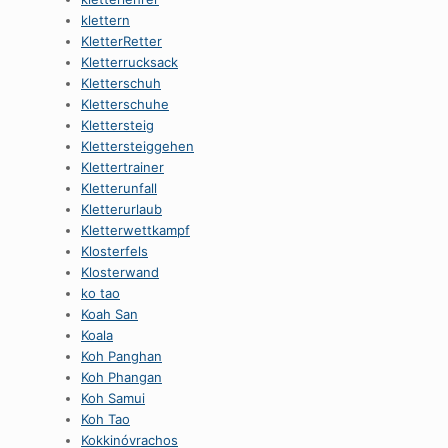
klettern
KletterRetter
Kletterrucksack
Kletterschuh
Kletterschuhe
Klettersteig
Klettersteiggehen
Klettertrainer
Kletterunfall
Kletterurlaub
Kletterwettkampf
Klosterfels
Klosterwand
ko tao
Koah San
Koala
Koh Panghan
Koh Phangan
Koh Samui
Koh Tao
Kokkinóvrachos