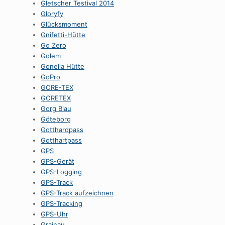
Gletscher Testival 2014
Gloryfy
Glücksmoment
Gnifetti-Hütte
Go Zero
Golem
Gonella Hütte
GoPro
GORE-TEX
GORETEX
Gorg Blau
Göteborg
Gotthardpass
Gotthartpass
GPS
GPS-Gerät
GPS-Logging
GPS-Track
GPS-Track aufzeichnen
GPS-Tracking
GPS-Uhr
Grainau