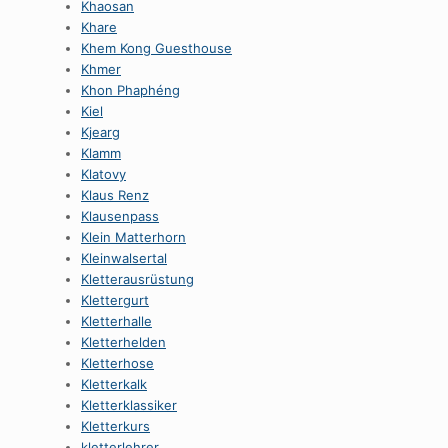
Khaosan
Khare
Khem Kong Guesthouse
Khmer
Khon Phaphéng
Kiel
Kjearg
Klamm
Klatovy
Klaus Renz
Klausenpass
Klein Matterhorn
Kleinwalsertal
Kletterausrüstung
Klettergurt
Kletterhalle
Kletterhelden
Kletterhose
Kletterkalk
Kletterklassiker
Kletterkurs
kletterlehrer