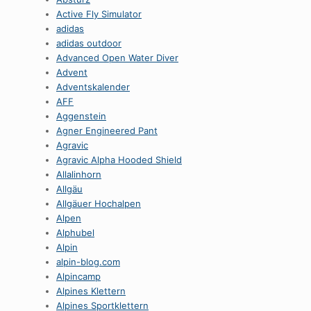
Active Fly Simulator
adidas
adidas outdoor
Advanced Open Water Diver
Advent
Adventskalender
AFF
Aggenstein
Agner Engineered Pant
Agravic
Agravic Alpha Hooded Shield
Allalinhorn
Allgäu
Allgäuer Hochalpen
Alpen
Alphubel
Alpin
alpin-blog.com
Alpincamp
Alpines Klettern
Alpines Sportklettern