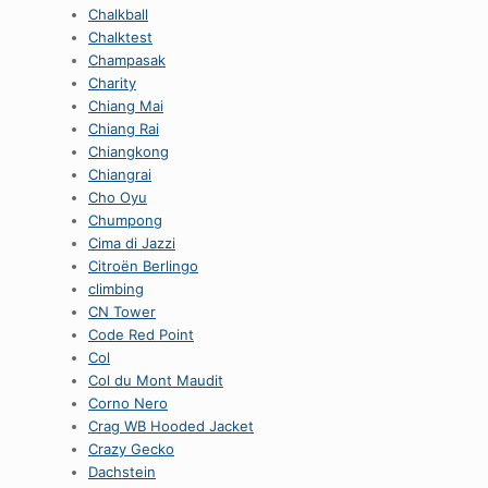
Chalkball
Chalktest
Champasak
Charity
Chiang Mai
Chiang Rai
Chiangkong
Chiangrai
Cho Oyu
Chumpong
Cima di Jazzi
Citroën Berlingo
climbing
CN Tower
Code Red Point
Col
Col du Mont Maudit
Corno Nero
Crag WB Hooded Jacket
Crazy Gecko
Dachstein