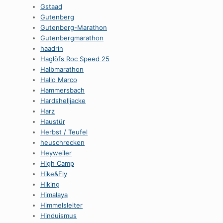
Gstaad
Gutenberg
Gutenberg-Marathon
Gutenbergmarathon
haadrin
Haglöfs Roc Speed 25
Halbmarathon
Hallo Marco
Hammersbach
Hardshelljacke
Harz
Haustür
Herbst / Teufel
heuschrecken
Heyweiler
High Camp
Hike&Fly
Hiking
Himalaya
Himmelsleiter
Hinduismus