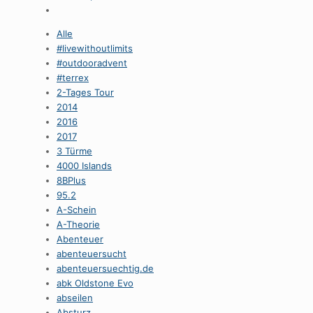
Alle
#livewithoutlimits
#outdooradvent
#terrex
2-Tages Tour
2014
2016
2017
3 Türme
4000 Islands
8BPlus
95.2
A-Schein
A-Theorie
Abenteuer
abenteuersucht
abenteuersuechtig.de
abk Oldstone Evo
abseilen
Absturz