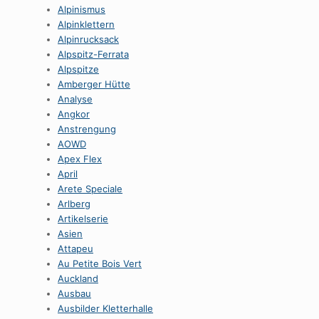
Alpinismus
Alpinklettern
Alpinrucksack
Alpspitz-Ferrata
Alpspitze
Amberger Hütte
Analyse
Angkor
Anstrengung
AOWD
Apex Flex
April
Arete Speciale
Arlberg
Artikelserie
Asien
Attapeu
Au Petite Bois Vert
Auckland
Ausbau
Ausbilder Kletterhalle