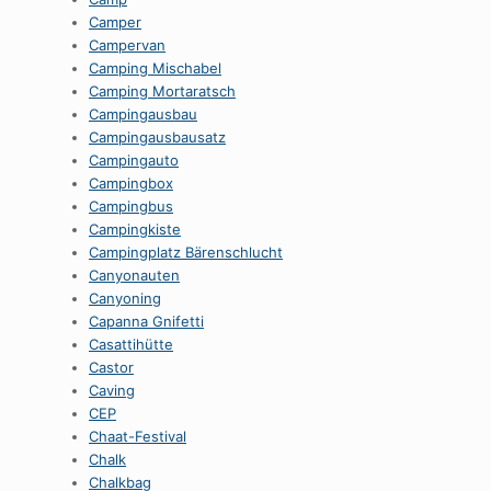
Camper
Campervan
Camping Mischabel
Camping Mortaratsch
Campingausbau
Campingausbausatz
Campingauto
Campingbox
Campingbus
Campingkiste
Campingplatz Bärenschlucht
Canyonauten
Canyoning
Capanna Gnifetti
Casattihütte
Castor
Caving
CEP
Chaat-Festival
Chalk
Chalkbag