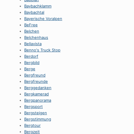
Baybachklamm
Baybachtal
Bayerische Voralpen
BeFree
Belchen
Belchenhaus
Bellavista
Benno's Truck Stop
Berdorf
Bergbild
Berge
Bergfreund
Bergfreunde
Berggedanken
Bergkamerad
Bergpanorama
Bergsport
Bergsteigen
Bergstimmung
Bergtour
Bergzeit