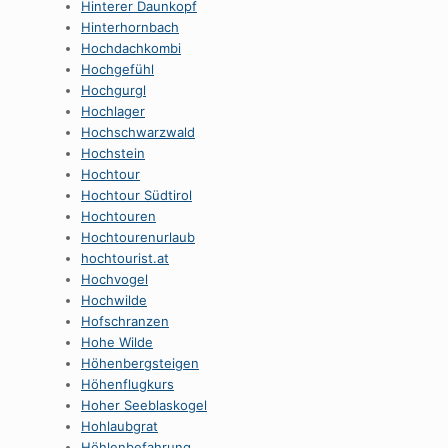
Hinterer Daunkopf
Hinterhornbach
Hochdachkombi
Hochgefühl
Hochgurgl
Hochlager
Hochschwarzwald
Hochstein
Hochtour
Hochtour Südtirol
Hochtouren
Hochtourenurlaub
hochtourist.at
Hochvogel
Hochwilde
Hofschranzen
Hohe Wilde
Höhenbergsteigen
Höhenflugkurs
Hoher Seeblaskogel
Hohlaubgrat
Höhlenbefahrung