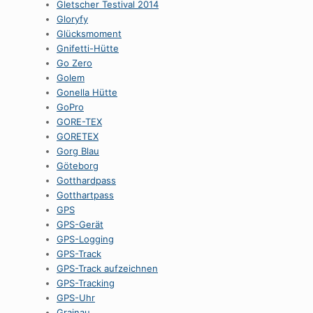
Gletscher Testival 2014
Gloryfy
Glücksmoment
Gnifetti-Hütte
Go Zero
Golem
Gonella Hütte
GoPro
GORE-TEX
GORETEX
Gorg Blau
Göteborg
Gotthardpass
Gotthartpass
GPS
GPS-Gerät
GPS-Logging
GPS-Track
GPS-Track aufzeichnen
GPS-Tracking
GPS-Uhr
Grainau