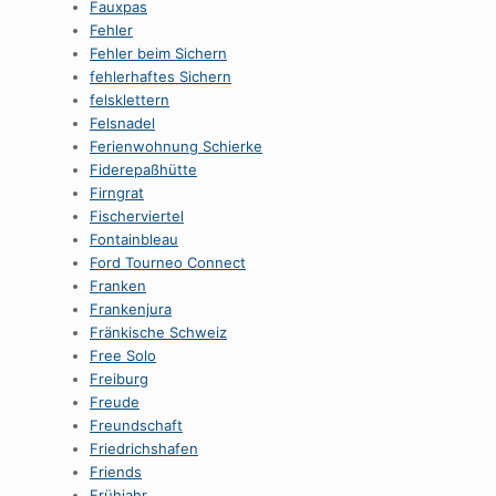
Fauxpas
Fehler
Fehler beim Sichern
fehlerhaftes Sichern
felsklettern
Felsnadel
Ferienwohnung Schierke
Fiderepaßhütte
Firngrat
Fischerviertel
Fontainbleau
Ford Tourneo Connect
Franken
Frankenjura
Fränkische Schweiz
Free Solo
Freiburg
Freude
Freundschaft
Friedrichshafen
Friends
Frühjahr