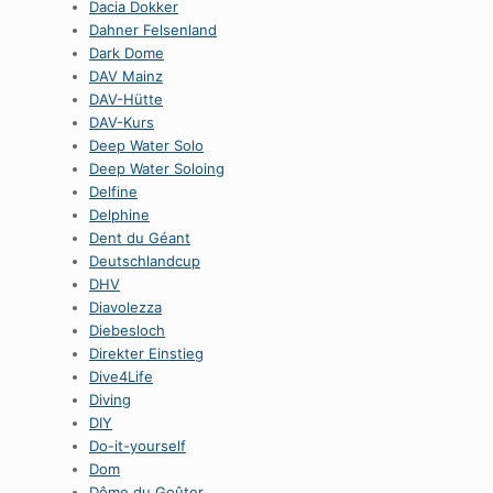
Dacia Dokker
Dahner Felsenland
Dark Dome
DAV Mainz
DAV-Hütte
DAV-Kurs
Deep Water Solo
Deep Water Soloing
Delfine
Delphine
Dent du Géant
Deutschlandcup
DHV
Diavolezza
Diebesloch
Direkter Einstieg
Dive4Life
Diving
DIY
Do-it-yourself
Dom
Dôme du Goûter