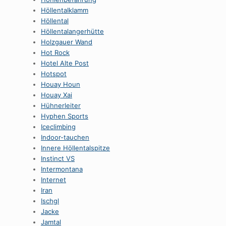
HöllentaIklamm
Höllental
Höllentalangerhütte
Holzgauer Wand
Hot Rock
Hotel Alte Post
Hotspot
Houay Houn
Houay Xai
Hühnerleiter
Hyphen Sports
Iceclimbing
Indoor-tauchen
Innere Höllentalspitze
Instinct VS
Intermontana
Internet
Iran
Ischgl
Jacke
Jamtal