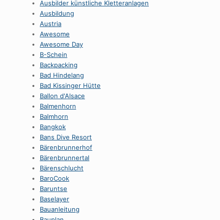
Ausbilder künstliche Kletteranlagen
Ausbildung
Austria
Awesome
Awesome Day
B-Schein
Backpacking
Bad Hindelang
Bad Kissinger Hütte
Ballon d'Alsace
Balmenhorn
Balmhorn
Bangkok
Bans Dive Resort
Bärenbrunnerhof
Bärenbrunnertal
Bärenschlucht
BaroCook
Baruntse
Baselayer
Bauanleitung
Bauplan