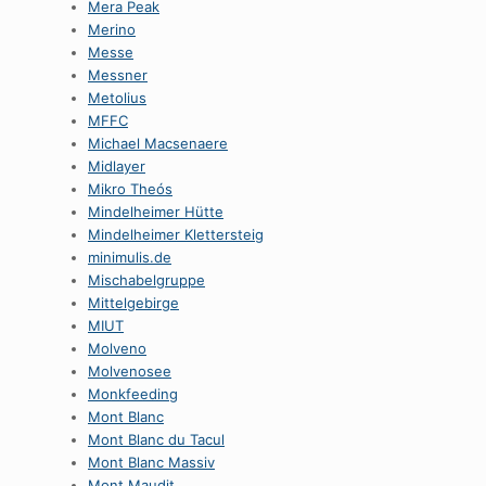
Mera Peak
Merino
Messe
Messner
Metolius
MFFC
Michael Macsenaere
Midlayer
Mikro Theós
Mindelheimer Hütte
Mindelheimer Klettersteig
minimulis.de
Mischabelgruppe
Mittelgebirge
MIUT
Molveno
Molvenosee
Monkfeeding
Mont Blanc
Mont Blanc du Tacul
Mont Blanc Massiv
Mont Maudit