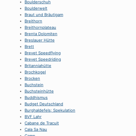
Boulderschuh
Boulderwelt
Braut und Bräutigam
Breithorn
Breithornplateau
Brenta Dolomiten
Breslauer Hütte
Brett
Brevet Speedflying
Brevet Speedriding
Britanniahütte
Brochkogel
Brocken
Buchstein
Buchsteinhütte
Buddhismus
Budget Deutschland
Burghaldefels; Spekulation
BVF Lahr
Cabane de Tracuit
Cala Sa Nau
Camp