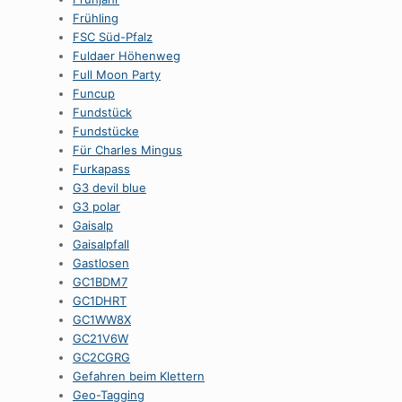
Frühling
FSC Süd-Pfalz
Fuldaer Höhenweg
Full Moon Party
Funcup
Fundstück
Fundstücke
Für Charles Mingus
Furkapass
G3 devil blue
G3 polar
Gaisalp
Gaisalpfall
Gastlosen
GC1BDM7
GC1DHRT
GC1WW8X
GC21V6W
GC2CGRG
Gefahren beim Klettern
Geo-Tagging