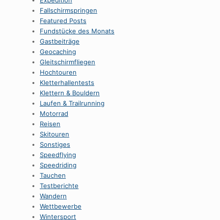
Expedition
Fallschirmspringen
Featured Posts
Fundstücke des Monats
Gastbeiträge
Geocaching
Gleitschirmfliegen
Hochtouren
Kletterhallentests
Klettern & Bouldern
Laufen & Trailrunning
Motorrad
Reisen
Skitouren
Sonstiges
Speedflying
Speedriding
Tauchen
Testberichte
Wandern
Wettbewerbe
Wintersport