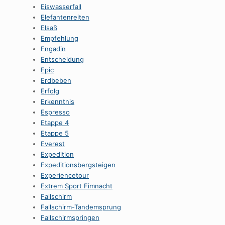
Eiswasserfall
Elefantenreiten
Elsaß
Empfehlung
Engadin
Entscheidung
Epic
Erdbeben
Erfolg
Erkenntnis
Espresso
Etappe 4
Etappe 5
Everest
Expedition
Expeditionsbergsteigen
Experiencetour
Extrem Sport Fimnacht
Fallschirm
Fallschirm-Tandemsprung
Fallschirmspringen