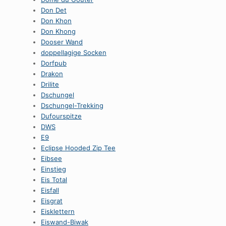
Don Det
Don Khon
Don Khong
Dooser Wand
doppellagige Socken
Dorfpub
Drakon
Drilite
Dschungel
Dschungel-Trekking
Dufourspitze
DWS
E9
Eclipse Hooded Zip Tee
Eibsee
Einstieg
Eis Total
Eisfall
Eisgrat
Eisklettern
Eiswand-Biwak