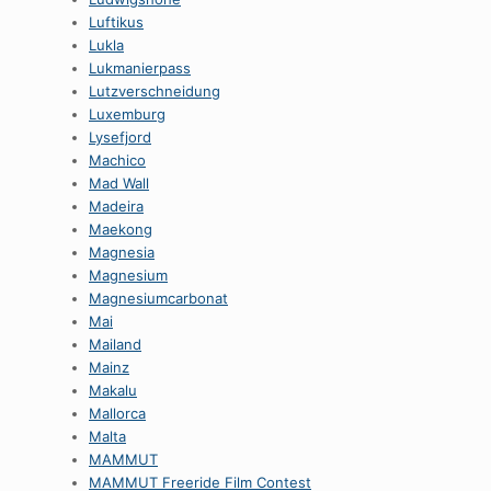
Luftikus
Lukla
Lukmanierpass
Lutzverschneidung
Luxemburg
Lysefjord
Machico
Mad Wall
Madeira
Maekong
Magnesia
Magnesium
Magnesiumcarbonat
Mai
Mailand
Mainz
Makalu
Mallorca
Malta
MAMMUT
MAMMUT Freeride Film Contest