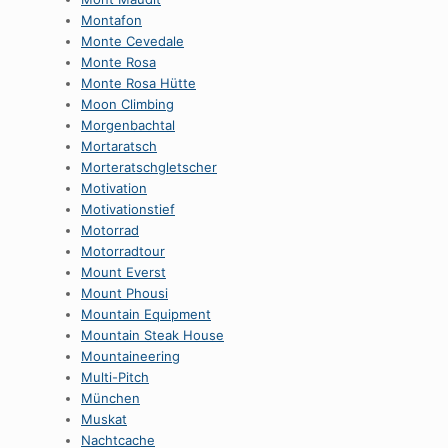
Montafon
Monte Cevedale
Monte Rosa
Monte Rosa Hütte
Moon Climbing
Morgenbachtal
Mortaratsch
Morteratschgletscher
Motivation
Motivationstief
Motorrad
Motorradtour
Mount Everst
Mount Phousi
Mountain Equipment
Mountain Steak House
Mountaineering
Multi-Pitch
München
Muskat
Nachtcache