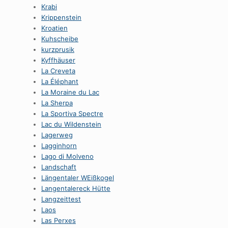
Krabi
Krippenstein
Kroatien
Kuhscheibe
kurzprusik
Kyffhäuser
La Creveta
La Éléphant
La Moraine du Lac
La Sherpa
La Sportiva Spectre
Lac du Wildenstein
Lagerweg
Lagginhorn
Lago di Molveno
Landschaft
Längentaler WEißkogel
Langentalereck Hütte
Langzeittest
Laos
Las Perxes