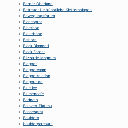
Berner Oberland
Betreuer für künstliche Kletteranlagen
Bewegungsforum
Biancograt
Biberbox
Bielerhöhe
Bishorn
Black Diamond
Black Forest
Blizzarde Magnum
Blogger
Bloggercamp
Bloggerrelation
Blogout.de
Blue Ice
Blumencafe
Bodnath
Bolaven-Plateau
Bossesgrat
Bouldern
boulderparcours