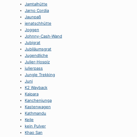
Jamtalhütte
Jarno Cordia
Jaunpaß
jenatschhütte
Joggen
Johnny-Cash-Wand
Jubigrat
Jubiläumsgrat
Jugendliche
Julier-Hospiz
julierpass
Jungle Trekking
Juni
K2 Wayback
Kaipara
Kanchenjunga
Kastenwagen
Kathmandu
Keile
kein Pulver
Khao San