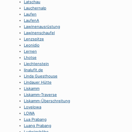
Latschau
Lauchernalp
Laufen
LaufenA
Lawinenausrüstung
Lawinenschaufel
Lenzspitze
Leonidio
Lernen
Lhotse
Liechtenstein
linalufit.de
Linda Guesthouse
Lindauer Hütte
Liskamm
Liskamm-Traverse
Liskamm-Überschreitung
Lovelowa
LOWA
Lua Prabang
Luang Prabang
Ludwigshöhe