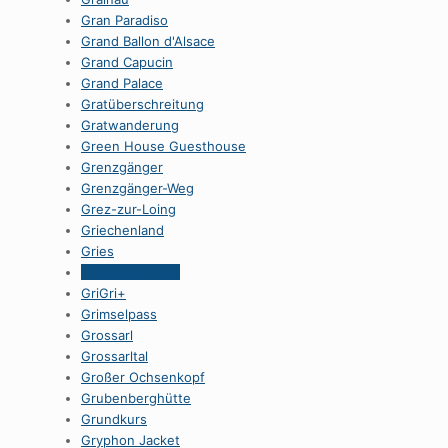
Gran Paradiso
Grand Ballon d'Alsace
Grand Capucin
Grand Palace
Gratüberschreitung
Gratwanderung
Green House Guesthouse
Grenzgänger
Grenzgänger-Weg
Grez-zur-Loing
Griechenland
Gries
Grieskarscharte
GriGri+
Grimselpass
Grossarl
Grossarltal
Großer Ochsenkopf
Grubenberghütte
Grundkurs
Gryphon Jacket