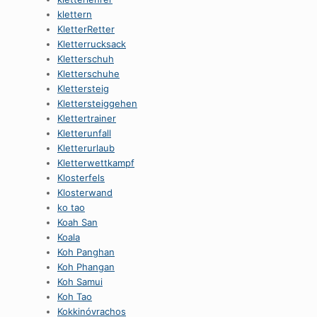
klettern
KletterRetter
Kletterrucksack
Kletterschuh
Kletterschuhe
Klettersteig
Klettersteiggehen
Klettertrainer
Kletterunfall
Kletterurlaub
Kletterwettkampf
Klosterfels
Klosterwand
ko tao
Koah San
Koala
Koh Panghan
Koh Phangan
Koh Samui
Koh Tao
Kokkinóvrachos