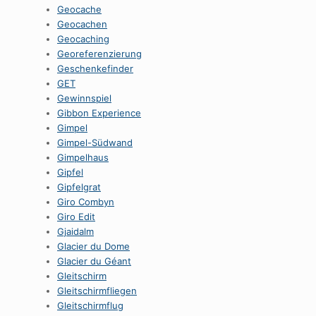
Geocache
Geocachen
Geocaching
Georeferenzierung
Geschenkefinder
GET
Gewinnspiel
Gibbon Experience
Gimpel
Gimpel-Südwand
Gimpelhaus
Gipfel
Gipfelgrat
Giro Combyn
Giro Edit
Gjaidalm
Glacier du Dome
Glacier du Géant
Gleitschirm
Gleitschirmfliegen
Gleitschirmflug