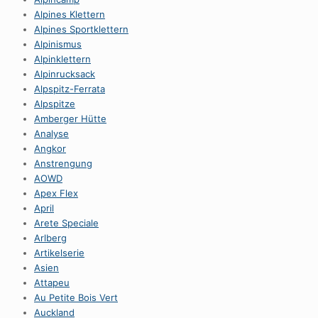
Alpines Klettern
Alpines Sportklettern
Alpinismus
Alpinklettern
Alpinrucksack
Alpspitz-Ferrata
Alpspitze
Amberger Hütte
Analyse
Angkor
Anstrengung
AOWD
Apex Flex
April
Arete Speciale
Arlberg
Artikelserie
Asien
Attapeu
Au Petite Bois Vert
Auckland