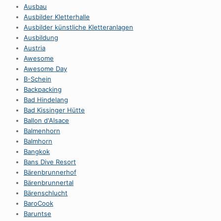
Ausbau
Ausbilder Kletterhalle
Ausbilder künstliche Kletteranlagen
Ausbildung
Austria
Awesome
Awesome Day
B-Schein
Backpacking
Bad Hindelang
Bad Kissinger Hütte
Ballon d'Alsace
Balmenhorn
Balmhorn
Bangkok
Bans Dive Resort
Bärenbrunnerhof
Bärenbrunnertal
Bärenschlucht
BaroCook
Baruntse