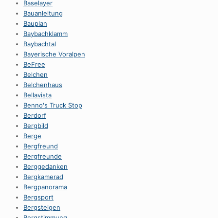
Baselayer
Bauanleitung
Bauplan
Baybachklamm
Baybachtal
Bayerische Voralpen
BeFree
Belchen
Belchenhaus
Bellavista
Benno's Truck Stop
Berdorf
Bergbild
Berge
Bergfreund
Bergfreunde
Berggedanken
Bergkamerad
Bergpanorama
Bergsport
Bergsteigen
Bergstimmung