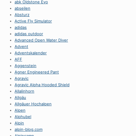
abk Oldstone Evo
abseilen
Absturz
Active Fly Simulator
adidas
adidas outdoor
Advanced Open Water Diver
Advent
Adventskalender
AFF
Aggenstein
Agner Engineered Pant
Agravic
Agravic Alpha Hooded Shield
Allalinhorn
Allgäu
Allgäuer Hochalpen
Alpen
Alphubel
Alpin
alpin-blog.com
Alpincamp