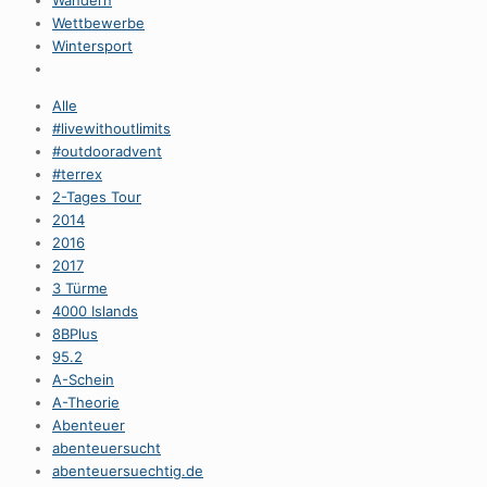
Wandern
Wettbewerbe
Wintersport
Alle
#livewithoutlimits
#outdooradvent
#terrex
2-Tages Tour
2014
2016
2017
3 Türme
4000 Islands
8BPlus
95.2
A-Schein
A-Theorie
Abenteuer
abenteuersucht
abenteuersuechtig.de