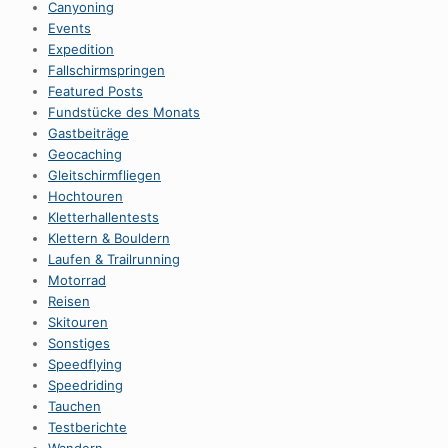
Canyoning
Events
Expedition
Fallschirmspringen
Featured Posts
Fundstücke des Monats
Gastbeiträge
Geocaching
Gleitschirmfliegen
Hochtouren
Kletterhallentests
Klettern & Bouldern
Laufen & Trailrunning
Motorrad
Reisen
Skitouren
Sonstiges
Speedflying
Speedriding
Tauchen
Testberichte