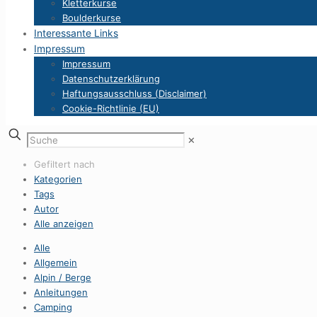
Kletterkurse
Boulderkurse
Interessante Links
Impressum
Impressum
Datenschutzerklärung
Haftungsausschluss (Disclaimer)
Cookie-Richtlinie (EU)
✕
Gefiltert nach
Kategorien
Tags
Autor
Alle anzeigen
Alle
Allgemein
Alpin / Berge
Anleitungen
Camping