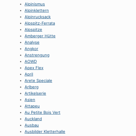
Alpinismus
Alpinklettern
Alpinrucksack
Alpspitz-Ferrata
Alpspitze
Amberger Hütte
Analyse
Angkor
Anstrengung
AOWD
Apex Flex
April
Arete Speciale
Arlberg
Artikelserie
Asien
Attapeu
Au Petite Bois Vert
Auckland
Ausbau
Ausbilder Kletterhalle