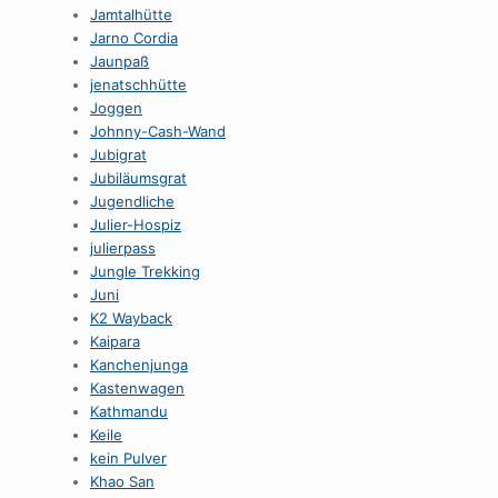
Jamtalhütte
Jarno Cordia
Jaunpaß
jenatschhütte
Joggen
Johnny-Cash-Wand
Jubigrat
Jubiläumsgrat
Jugendliche
Julier-Hospiz
julierpass
Jungle Trekking
Juni
K2 Wayback
Kaipara
Kanchenjunga
Kastenwagen
Kathmandu
Keile
kein Pulver
Khao San