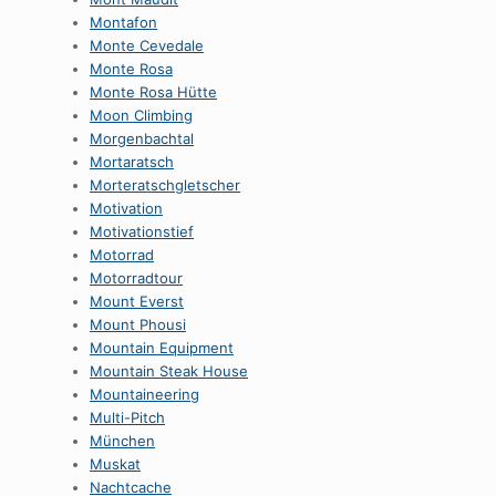
Montafon
Monte Cevedale
Monte Rosa
Monte Rosa Hütte
Moon Climbing
Morgenbachtal
Mortaratsch
Morteratschgletscher
Motivation
Motivationstief
Motorrad
Motorradtour
Mount Everst
Mount Phousi
Mountain Equipment
Mountain Steak House
Mountaineering
Multi-Pitch
München
Muskat
Nachtcache