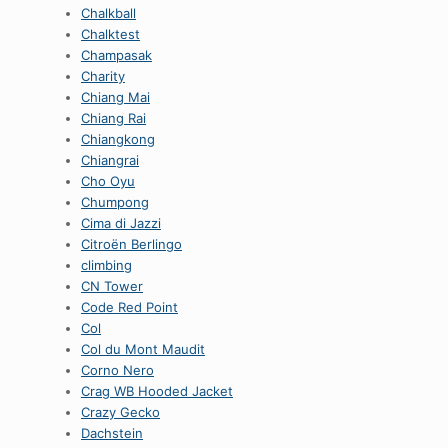
Chalkball
Chalktest
Champasak
Charity
Chiang Mai
Chiang Rai
Chiangkong
Chiangrai
Cho Oyu
Chumpong
Cima di Jazzi
Citroën Berlingo
climbing
CN Tower
Code Red Point
Col
Col du Mont Maudit
Corno Nero
Crag WB Hooded Jacket
Crazy Gecko
Dachstein