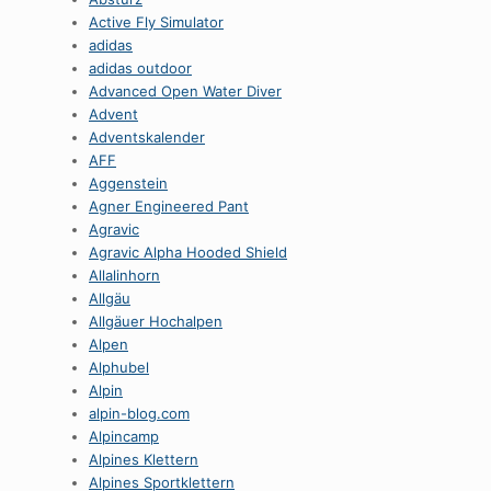
Active Fly Simulator
adidas
adidas outdoor
Advanced Open Water Diver
Advent
Adventskalender
AFF
Aggenstein
Agner Engineered Pant
Agravic
Agravic Alpha Hooded Shield
Allalinhorn
Allgäu
Allgäuer Hochalpen
Alpen
Alphubel
Alpin
alpin-blog.com
Alpincamp
Alpines Klettern
Alpines Sportklettern