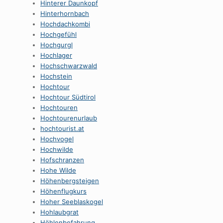
Hinterer Daunkopf
Hinterhornbach
Hochdachkombi
Hochgefühl
Hochgurgl
Hochlager
Hochschwarzwald
Hochstein
Hochtour
Hochtour Südtirol
Hochtouren
Hochtourenurlaub
hochtourist.at
Hochvogel
Hochwilde
Hofschranzen
Hohe Wilde
Höhenbergsteigen
Höhenflugkurs
Hoher Seeblaskogel
Hohlaubgrat
Höhlenbefahrung