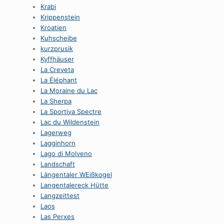
Krabi
Krippenstein
Kroatien
Kuhscheibe
kurzprusik
Kyffhäuser
La Creveta
La Éléphant
La Moraine du Lac
La Sherpa
La Sportiva Spectre
Lac du Wildenstein
Lagerweg
Lagginhorn
Lago di Molveno
Landschaft
Längentaler WEißkogel
Langentalereck Hütte
Langzeittest
Laos
Las Perxes