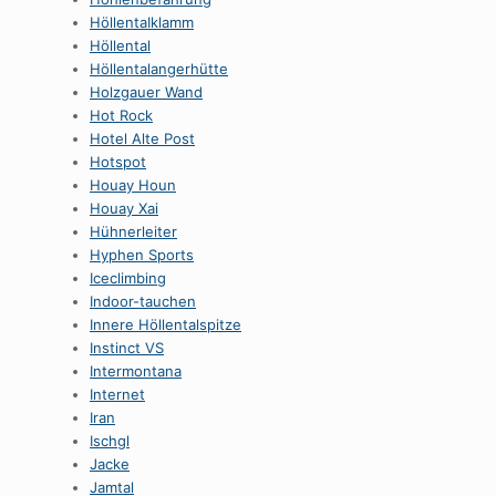
HöllentaIklamm
Höllental
Höllentalangerhütte
Holzgauer Wand
Hot Rock
Hotel Alte Post
Hotspot
Houay Houn
Houay Xai
Hühnerleiter
Hyphen Sports
Iceclimbing
Indoor-tauchen
Innere Höllentalspitze
Instinct VS
Intermontana
Internet
Iran
Ischgl
Jacke
Jamtal