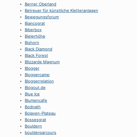
Berner Oberland
Betreuer für künstliche Kletteranlagen
Bewegungsforum
Biancograt
Biberbox
Bielerhöhe
Bishorn
Black Diamond
Black Forest
Blizzarde Magnum
Blogger
Bloggercamp
Bloggerrelation
Blogout.de
Blue Ice
Blumencafe
Bodnath
Bolaven-Plateau
Bossesgrat
Bouldern
boulderparcours