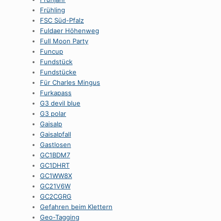
Frühling
FSC Süd-Pfalz
Fuldaer Höhenweg
Full Moon Party
Funcup
Fundstück
Fundstücke
Für Charles Mingus
Furkapass
G3 devil blue
G3 polar
Gaisalp
Gaisalpfall
Gastlosen
GC1BDM7
GC1DHRT
GC1WW8X
GC21V6W
GC2CGRG
Gefahren beim Klettern
Geo-Tagging