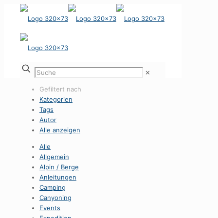
✕
Gefiltert nach
Kategorien
Tags
Autor
Alle anzeigen
Alle
Allgemein
Alpin / Berge
Anleitungen
Camping
Canyoning
Events