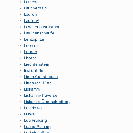
Latschau
Lauchernalp
Laufen
LaufenA
Lawinenausrüstung
Lawinenschaufel
Lenzspitze
Leonidio
Lernen
Lhotse
Liechtenstein
linalufit.de
Linda Guesthouse
Lindauer Hütte
Liskamm
Liskamm-Traverse
Liskamm-Überschreitung
Lovelowa
LOWA
Lua Prabang
Luang Prabang
Ludwigshöhe