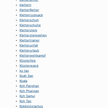
klettern
KletterRetter
Kletterrucksack
Kletterschuh
Kletterschuhe
Klettersteig
Klettersteiggehen
Klettertrainer
Kletterunfall
Kletterurlaub
Kletterwettkampf
Klosterfels
Klosterwand
ko tao
Koah San
Koala
Koh Panghan
Koh Phangan
Koh Samui
Koh Tao
Kokkinóvrachos