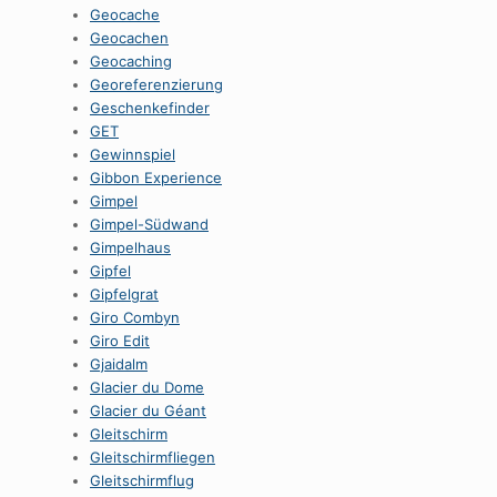
Geocache
Geocachen
Geocaching
Georeferenzierung
Geschenkefinder
GET
Gewinnspiel
Gibbon Experience
Gimpel
Gimpel-Südwand
Gimpelhaus
Gipfel
Gipfelgrat
Giro Combyn
Giro Edit
Gjaidalm
Glacier du Dome
Glacier du Géant
Gleitschirm
Gleitschirmfliegen
Gleitschirmflug