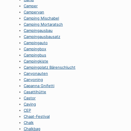
Camper
Campervan
Camping Mischabel
Camping Mortaratsch
Campingausbau
Campingausbausatz
Campingauto
Campingbox
Campingbus
Campingkiste
Campingplatz Bärenschlucht
Canyonauten
Canyoning
Capanna Gnifetti
Casattihütte
Castor
Caving
CEP
Chaat-Festival
Chalk
Chalkbag