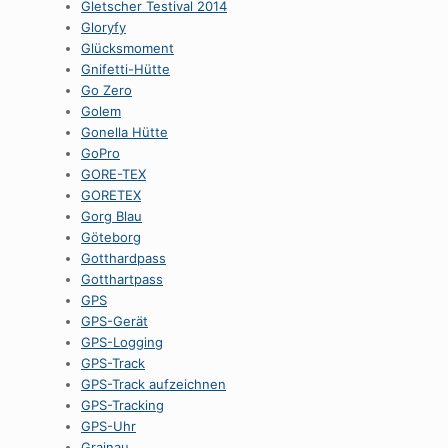
Gletscher Testival 2014
Gloryfy
Glücksmoment
Gnifetti-Hütte
Go Zero
Golem
Gonella Hütte
GoPro
GORE-TEX
GORETEX
Gorg Blau
Göteborg
Gotthardpass
Gotthartpass
GPS
GPS-Gerät
GPS-Logging
GPS-Track
GPS-Track aufzeichnen
GPS-Tracking
GPS-Uhr
Grainau