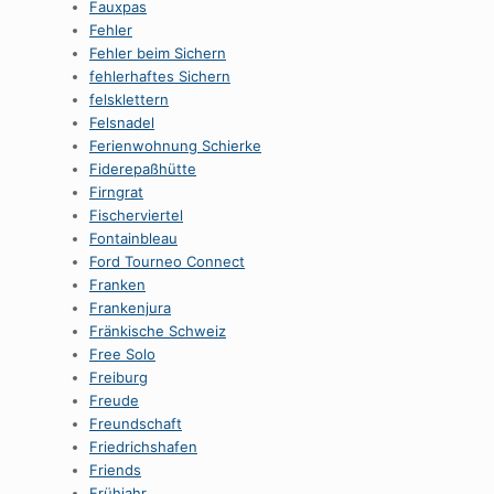
Fauxpas
Fehler
Fehler beim Sichern
fehlerhaftes Sichern
felsklettern
Felsnadel
Ferienwohnung Schierke
Fiderepaßhütte
Firngrat
Fischerviertel
Fontainbleau
Ford Tourneo Connect
Franken
Frankenjura
Fränkische Schweiz
Free Solo
Freiburg
Freude
Freundschaft
Friedrichshafen
Friends
Frühjahr