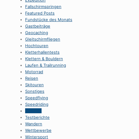
Expedition
Fallschirmspringen
Featured Posts
Fundstücke des Monats
Gastbeiträge
Geocaching
Gleitschirmfliegen
Hochtouren
Kletterhallentests
Klettern & Bouldern
Laufen & Trailrunning
Motorrad
Reisen
Skitouren
Sonstiges
Speedflying
Speedriding
Tauchen
Testberichte
Wandern
Wettbewerbe
Wintersport