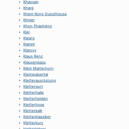
Khaosan
Khare
Khem Kong Guesthouse
Khmer
Khon Phaphéng
Kiel
Kjearg
Klamm
Klatovy
Klaus Renz
Klausenpass
Klein Matterhorn
Kleinwalsertal
Kletterausrüstung
Klettergurt
Kletterhalle
Kletterhelden
Kletterhose
Kletterkalk
Kletterklassiker
Kletterkurs
kletterlehrer