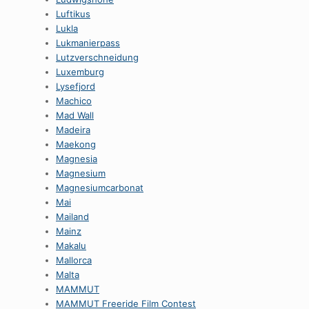
Luftikus
Lukla
Lukmanierpass
Lutzverschneidung
Luxemburg
Lysefjord
Machico
Mad Wall
Madeira
Maekong
Magnesia
Magnesium
Magnesiumcarbonat
Mai
Mailand
Mainz
Makalu
Mallorca
Malta
MAMMUT
MAMMUT Freeride Film Contest