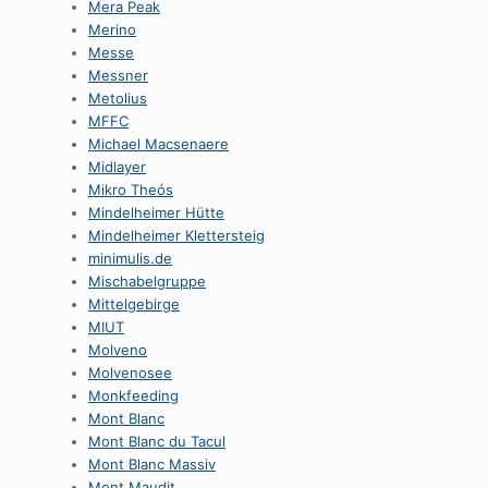
Mera Peak
Merino
Messe
Messner
Metolius
MFFC
Michael Macsenaere
Midlayer
Mikro Theós
Mindelheimer Hütte
Mindelheimer Klettersteig
minimulis.de
Mischabelgruppe
Mittelgebirge
MIUT
Molveno
Molvenosee
Monkfeeding
Mont Blanc
Mont Blanc du Tacul
Mont Blanc Massiv
Mont Maudit