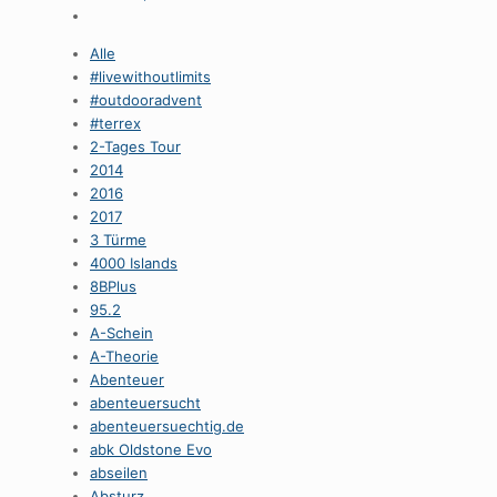
Alle
#livewithoutlimits
#outdooradvent
#terrex
2-Tages Tour
2014
2016
2017
3 Türme
4000 Islands
8BPlus
95.2
A-Schein
A-Theorie
Abenteuer
abenteuersucht
abenteuersuechtig.de
abk Oldstone Evo
abseilen
Absturz