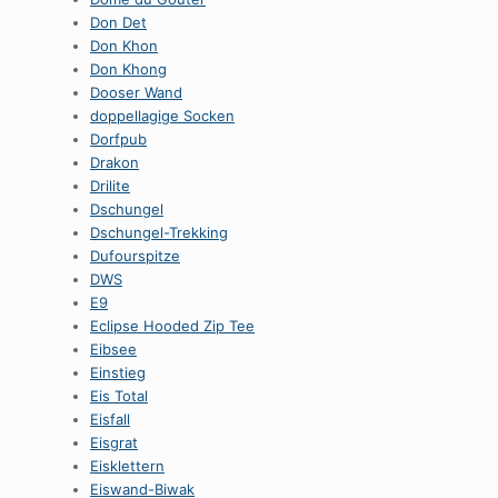
Don Det
Don Khon
Don Khong
Dooser Wand
doppellagige Socken
Dorfpub
Drakon
Drilite
Dschungel
Dschungel-Trekking
Dufourspitze
DWS
E9
Eclipse Hooded Zip Tee
Eibsee
Einstieg
Eis Total
Eisfall
Eisgrat
Eisklettern
Eiswand-Biwak