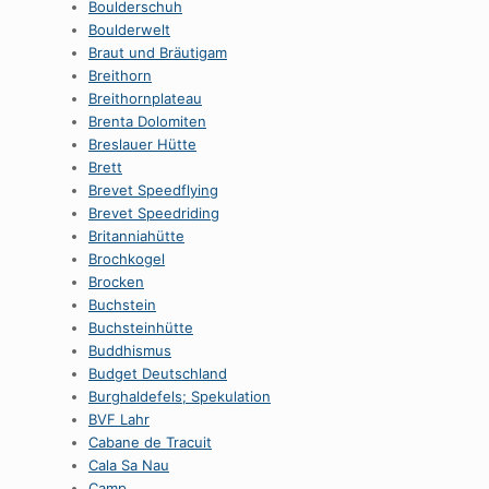
Boulderschuh
Boulderwelt
Braut und Bräutigam
Breithorn
Breithornplateau
Brenta Dolomiten
Breslauer Hütte
Brett
Brevet Speedflying
Brevet Speedriding
Britanniahütte
Brochkogel
Brocken
Buchstein
Buchsteinhütte
Buddhismus
Budget Deutschland
Burghaldefels; Spekulation
BVF Lahr
Cabane de Tracuit
Cala Sa Nau
Camp