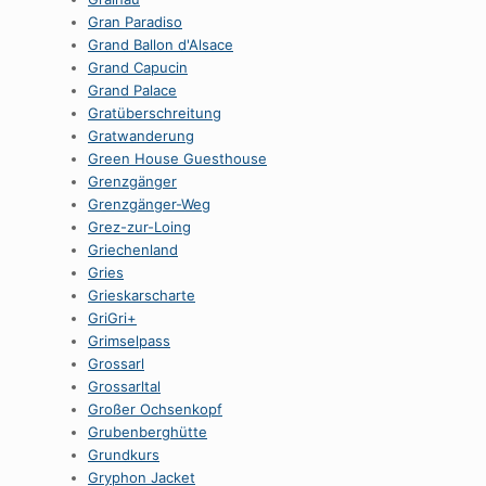
Gran Paradiso
Grand Ballon d'Alsace
Grand Capucin
Grand Palace
Gratüberschreitung
Gratwanderung
Green House Guesthouse
Grenzgänger
Grenzgänger-Weg
Grez-zur-Loing
Griechenland
Gries
Grieskarscharte
GriGri+
Grimselpass
Grossarl
Grossarltal
Großer Ochsenkopf
Grubenberghütte
Grundkurs
Gryphon Jacket