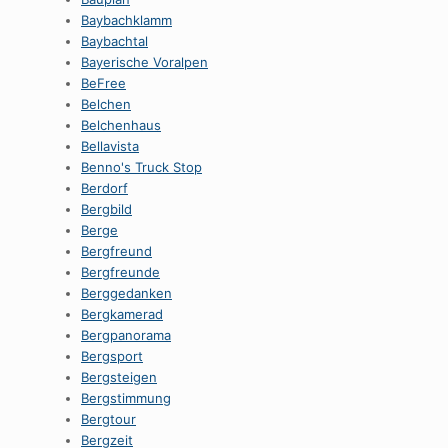
Baybachklamm
Baybachtal
Bayerische Voralpen
BeFree
Belchen
Belchenhaus
Bellavista
Benno's Truck Stop
Berdorf
Bergbild
Berge
Bergfreund
Bergfreunde
Berggedanken
Bergkamerad
Bergpanorama
Bergsport
Bergsteigen
Bergstimmung
Bergtour
Bergzeit