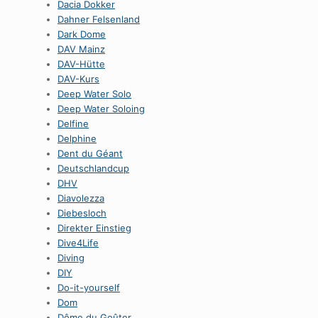
Dacia Dokker
Dahner Felsenland
Dark Dome
DAV Mainz
DAV-Hütte
DAV-Kurs
Deep Water Solo
Deep Water Soloing
Delfine
Delphine
Dent du Géant
Deutschlandcup
DHV
Diavolezza
Diebesloch
Direkter Einstieg
Dive4Life
Diving
DIY
Do-it-yourself
Dom
Dôme du Goûter