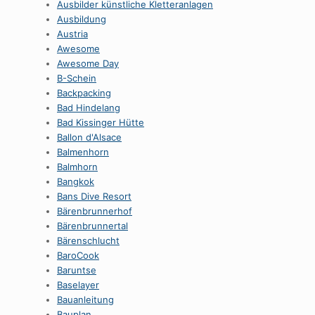
Ausbilder künstliche Kletteranlagen
Ausbildung
Austria
Awesome
Awesome Day
B-Schein
Backpacking
Bad Hindelang
Bad Kissinger Hütte
Ballon d'Alsace
Balmenhorn
Balmhorn
Bangkok
Bans Dive Resort
Bärenbrunnerhof
Bärenbrunnertal
Bärenschlucht
BaroCook
Baruntse
Baselayer
Bauanleitung
Bauplan