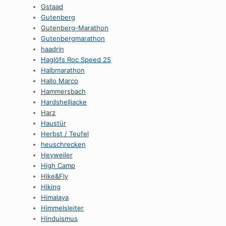
Gstaad
Gutenberg
Gutenberg-Marathon
Gutenbergmarathon
haadrin
Haglöfs Roc Speed 25
Halbmarathon
Hallo Marco
Hammersbach
Hardshelljacke
Harz
Haustür
Herbst / Teufel
heuschrecken
Heyweiler
High Camp
Hike&Fly
Hiking
Himalaya
Himmelsleiter
Hinduismus