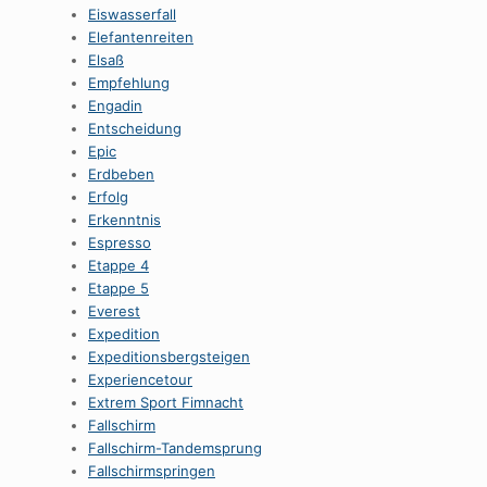
Eiswasserfall
Elefantenreiten
Elsaß
Empfehlung
Engadin
Entscheidung
Epic
Erdbeben
Erfolg
Erkenntnis
Espresso
Etappe 4
Etappe 5
Everest
Expedition
Expeditionsbergsteigen
Experiencetour
Extrem Sport Fimnacht
Fallschirm
Fallschirm-Tandemsprung
Fallschirmspringen