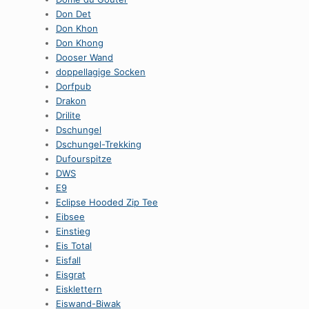
Don Det
Don Khon
Don Khong
Dooser Wand
doppellagige Socken
Dorfpub
Drakon
Drilite
Dschungel
Dschungel-Trekking
Dufourspitze
DWS
E9
Eclipse Hooded Zip Tee
Eibsee
Einstieg
Eis Total
Eisfall
Eisgrat
Eisklettern
Eiswand-Biwak