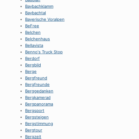
Baybachklamm
Baybachtal
Bayerische Voralpen
BeFree
Belchen
Belchenhaus
Bellavista
Benno's Truck Stop
Berdorf
Bergbild
Berge
Bergfreund
Bergfreunde
Berggedanken
Bergkamerad
Bergpanorama
Bergsport
Bergsteigen
Bergstimmung
Bergtour
Bergzeit