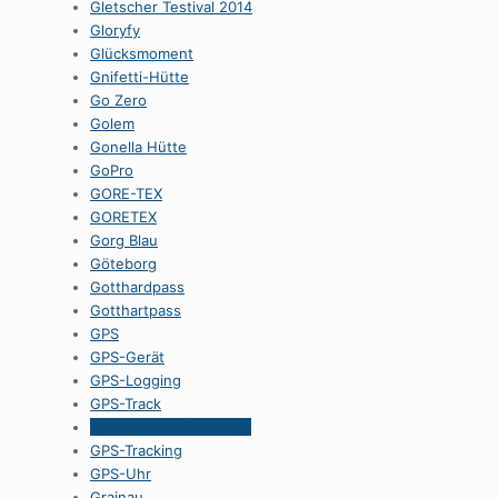
Gletscher Testival 2014
Gloryfy
Glücksmoment
Gnifetti-Hütte
Go Zero
Golem
Gonella Hütte
GoPro
GORE-TEX
GORETEX
Gorg Blau
Göteborg
Gotthardpass
Gotthartpass
GPS
GPS-Gerät
GPS-Logging
GPS-Track
GPS-Track aufzeichnen
GPS-Tracking
GPS-Uhr
Grainau