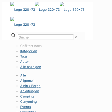
✕
Gefiltert nach
Kategorien
Tags
Autor
Alle anzeigen
Alle
Allgemein
Alpin / Berge
Anleitungen
Camping
Canyoning
Events