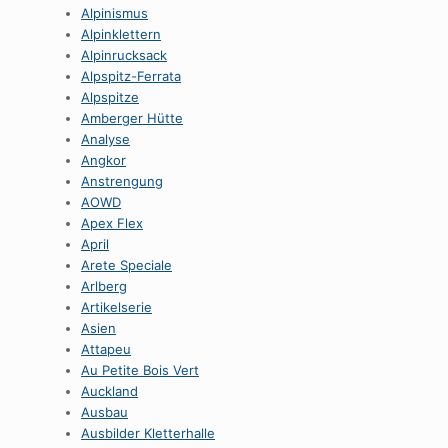
Alpinismus
Alpinklettern
Alpinrucksack
Alpspitz-Ferrata
Alpspitze
Amberger Hütte
Analyse
Angkor
Anstrengung
AOWD
Apex Flex
April
Arete Speciale
Arlberg
Artikelserie
Asien
Attapeu
Au Petite Bois Vert
Auckland
Ausbau
Ausbilder Kletterhalle