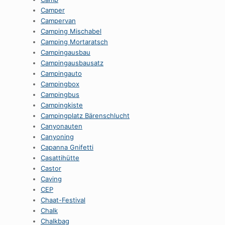
Camper
Campervan
Camping Mischabel
Camping Mortaratsch
Campingausbau
Campingausbausatz
Campingauto
Campingbox
Campingbus
Campingkiste
Campingplatz Bärenschlucht
Canyonauten
Canyoning
Capanna Gnifetti
Casattihütte
Castor
Caving
CEP
Chaat-Festival
Chalk
Chalkbag