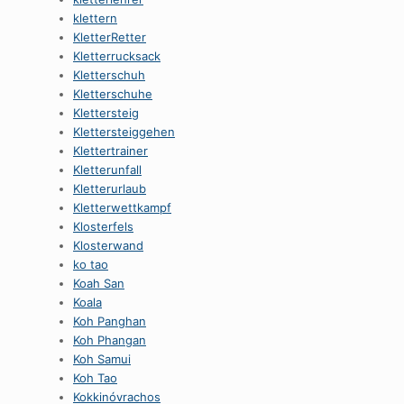
klettern
KletterRetter
Kletterrucksack
Kletterschuh
Kletterschuhe
Klettersteig
Klettersteiggehen
Klettertrainer
Kletterunfall
Kletterurlaub
Kletterwettkampf
Klosterfels
Klosterwand
ko tao
Koah San
Koala
Koh Panghan
Koh Phangan
Koh Samui
Koh Tao
Kokkinóvrachos