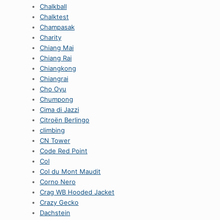
Chalkball
Chalktest
Champasak
Charity
Chiang Mai
Chiang Rai
Chiangkong
Chiangrai
Cho Oyu
Chumpong
Cima di Jazzi
Citroën Berlingo
climbing
CN Tower
Code Red Point
Col
Col du Mont Maudit
Corno Nero
Crag WB Hooded Jacket
Crazy Gecko
Dachstein