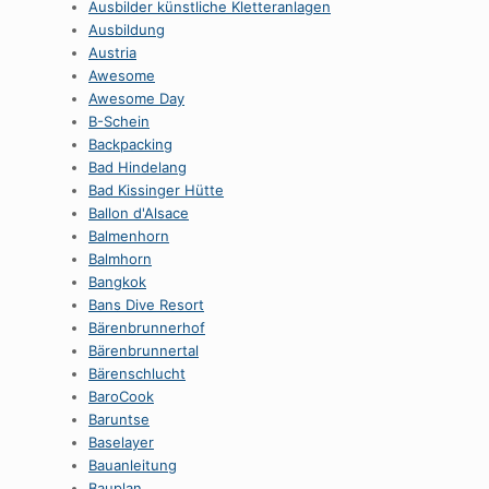
Ausbilder künstliche Kletteranlagen
Ausbildung
Austria
Awesome
Awesome Day
B-Schein
Backpacking
Bad Hindelang
Bad Kissinger Hütte
Ballon d'Alsace
Balmenhorn
Balmhorn
Bangkok
Bans Dive Resort
Bärenbrunnerhof
Bärenbrunnertal
Bärenschlucht
BaroCook
Baruntse
Baselayer
Bauanleitung
Bauplan