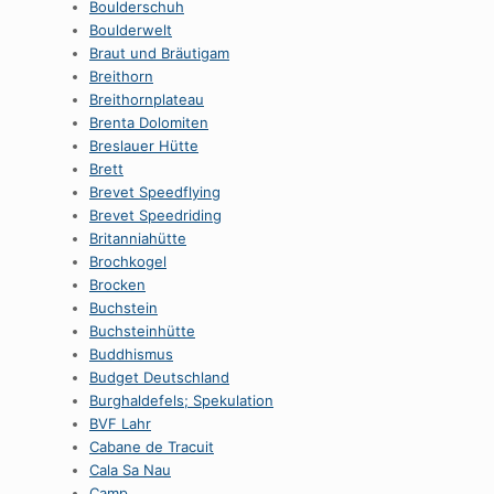
Boulderschuh
Boulderwelt
Braut und Bräutigam
Breithorn
Breithornplateau
Brenta Dolomiten
Breslauer Hütte
Brett
Brevet Speedflying
Brevet Speedriding
Britanniahütte
Brochkogel
Brocken
Buchstein
Buchsteinhütte
Buddhismus
Budget Deutschland
Burghaldefels; Spekulation
BVF Lahr
Cabane de Tracuit
Cala Sa Nau
Camp