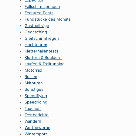
Expedition
Fallschirmspringen
Featured Posts
Fundstücke des Monats
Gastbeiträge
Geocaching
Gleitschirmfliegen
Hochtouren
Kletterhallentests
Klettern & Bouldern
Laufen & Trailrunning
Motorrad
Reisen
Skitouren
Sonstiges
Speedflying
Speedriding
Tauchen
Testberichte
Wandern
Wettbewerbe
Wintersport