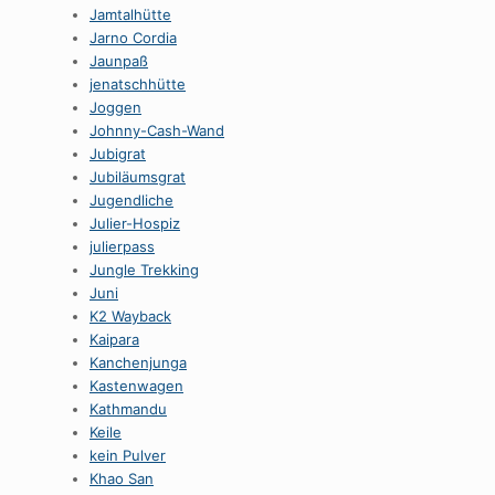
Jamtalhütte
Jarno Cordia
Jaunpaß
jenatschhütte
Joggen
Johnny-Cash-Wand
Jubigrat
Jubiläumsgrat
Jugendliche
Julier-Hospiz
julierpass
Jungle Trekking
Juni
K2 Wayback
Kaipara
Kanchenjunga
Kastenwagen
Kathmandu
Keile
kein Pulver
Khao San