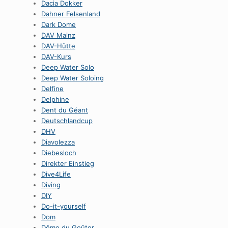
Dacia Dokker
Dahner Felsenland
Dark Dome
DAV Mainz
DAV-Hütte
DAV-Kurs
Deep Water Solo
Deep Water Soloing
Delfine
Delphine
Dent du Géant
Deutschlandcup
DHV
Diavolezza
Diebesloch
Direkter Einstieg
Dive4Life
Diving
DIY
Do-it-yourself
Dom
Dôme du Goûter