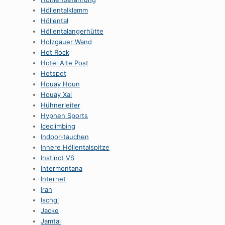
HöllentaIklamm
Höllental
Höllentalangerhütte
Holzgauer Wand
Hot Rock
Hotel Alte Post
Hotspot
Houay Houn
Houay Xai
Hühnerleiter
Hyphen Sports
Iceclimbing
Indoor-tauchen
Innere Höllentalspitze
Instinct VS
Intermontana
Internet
Iran
Ischgl
Jacke
Jamtal