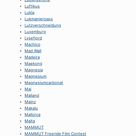
Luftikus
Lukla
Lukmanierpass
Lutzverschneidung
Luxemburg
Lysefjord
Machico
Mad Wall
Madeira
Maekong
Magnesia
Magnesium
Magnesiumcarbonat
Mai
Mailand
Mainz
Makalu
Mallorca
Malta
MAMMUT
MAMMUT Freeride Film Contest