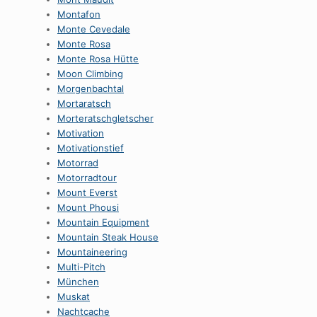
Montafon
Monte Cevedale
Monte Rosa
Monte Rosa Hütte
Moon Climbing
Morgenbachtal
Mortaratsch
Morteratschgletscher
Motivation
Motivationstief
Motorrad
Motorradtour
Mount Everst
Mount Phousi
Mountain Equipment
Mountain Steak House
Mountaineering
Multi-Pitch
München
Muskat
Nachtcache