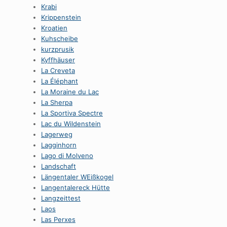
Krabi
Krippenstein
Kroatien
Kuhscheibe
kurzprusik
Kyffhäuser
La Creveta
La Éléphant
La Moraine du Lac
La Sherpa
La Sportiva Spectre
Lac du Wildenstein
Lagerweg
Lagginhorn
Lago di Molveno
Landschaft
Längentaler WEißkogel
Langentalereck Hütte
Langzeittest
Laos
Las Perxes