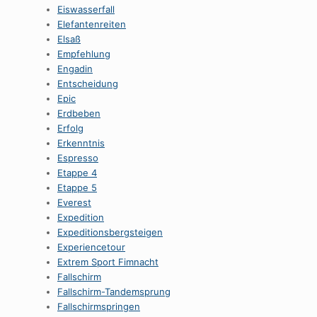
Eiswasserfall
Elefantenreiten
Elsaß
Empfehlung
Engadin
Entscheidung
Epic
Erdbeben
Erfolg
Erkenntnis
Espresso
Etappe 4
Etappe 5
Everest
Expedition
Expeditionsbergsteigen
Experiencetour
Extrem Sport Fimnacht
Fallschirm
Fallschirm-Tandemsprung
Fallschirmspringen