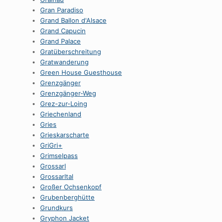
Gran Paradiso
Grand Ballon d'Alsace
Grand Capucin
Grand Palace
Gratüberschreitung
Gratwanderung
Green House Guesthouse
Grenzgänger
Grenzgänger-Weg
Grez-zur-Loing
Griechenland
Gries
Grieskarscharte
GriGri+
Grimselpass
Grossarl
Grossarltal
Großer Ochsenkopf
Grubenberghütte
Grundkurs
Gryphon Jacket