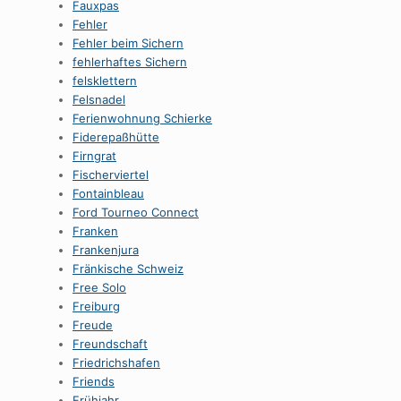
Fauxpas
Fehler
Fehler beim Sichern
fehlerhaftes Sichern
felsklettern
Felsnadel
Ferienwohnung Schierke
Fiderepaßhütte
Firngrat
Fischerviertel
Fontainbleau
Ford Tourneo Connect
Franken
Frankenjura
Fränkische Schweiz
Free Solo
Freiburg
Freude
Freundschaft
Friedrichshafen
Friends
Frühjahr