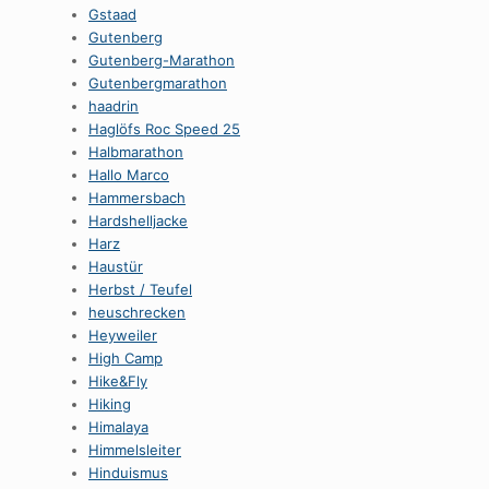
Gstaad
Gutenberg
Gutenberg-Marathon
Gutenbergmarathon
haadrin
Haglöfs Roc Speed 25
Halbmarathon
Hallo Marco
Hammersbach
Hardshelljacke
Harz
Haustür
Herbst / Teufel
heuschrecken
Heyweiler
High Camp
Hike&Fly
Hiking
Himalaya
Himmelsleiter
Hinduismus