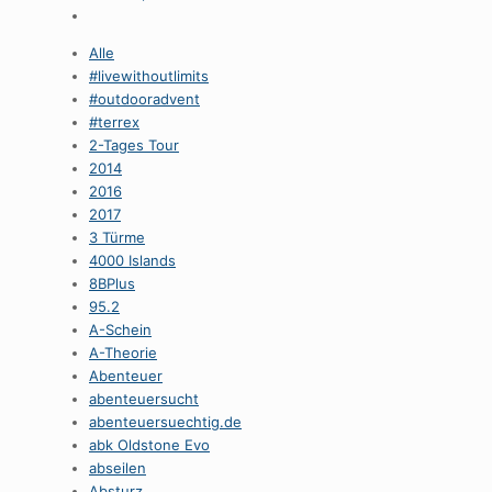
Alle
#livewithoutlimits
#outdooradvent
#terrex
2-Tages Tour
2014
2016
2017
3 Türme
4000 Islands
8BPlus
95.2
A-Schein
A-Theorie
Abenteuer
abenteuersucht
abenteuersuechtig.de
abk Oldstone Evo
abseilen
Absturz