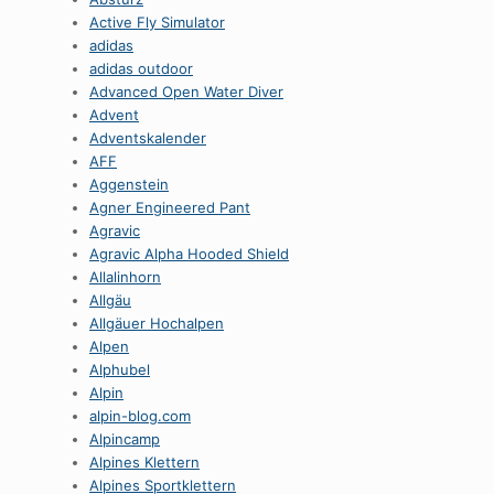
Active Fly Simulator
adidas
adidas outdoor
Advanced Open Water Diver
Advent
Adventskalender
AFF
Aggenstein
Agner Engineered Pant
Agravic
Agravic Alpha Hooded Shield
Allalinhorn
Allgäu
Allgäuer Hochalpen
Alpen
Alphubel
Alpin
alpin-blog.com
Alpincamp
Alpines Klettern
Alpines Sportklettern