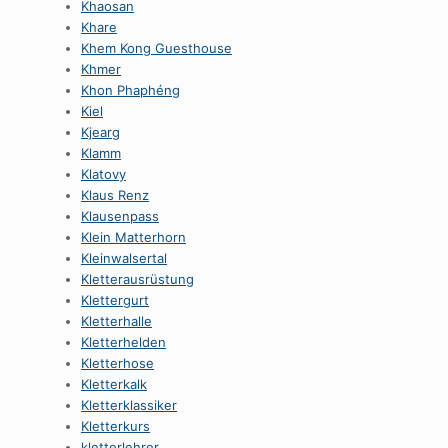
Khaosan
Khare
Khem Kong Guesthouse
Khmer
Khon Phaphéng
Kiel
Kjearg
Klamm
Klatovy
Klaus Renz
Klausenpass
Klein Matterhorn
Kleinwalsertal
Kletterausrüstung
Klettergurt
Kletterhalle
Kletterhelden
Kletterhose
Kletterkalk
Kletterklassiker
Kletterkurs
kletterlehrer