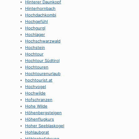
Hinterer Daunkopf
Hinterhornbach
Hochdachkombi
Hochgefühl
Hochgurgl
Hochlager
Hochschwarzwald
Hochstein
Hochtour
Hochtour Südtirol
Hochtouren
Hochtourenurlaub
hochtourist.at
Hochvogel
Hochwilde
Hofschranzen
Hohe Wilde
Höhenbergsteigen
Höhenflugkurs
Hoher Seeblaskogel
Hohlaubgrat
Höhlenbefahrung