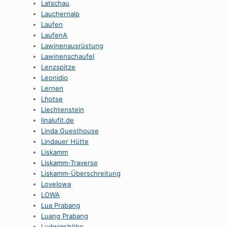
Latschau
Lauchernalp
Laufen
LaufenA
Lawinenausrüstung
Lawinenschaufel
Lenzspitze
Leonidio
Lernen
Lhotse
Liechtenstein
linalufit.de
Linda Guesthouse
Lindauer Hütte
Liskamm
Liskamm-Traverse
Liskamm-Überschreitung
Lovelowa
LOWA
Lua Prabang
Luang Prabang
Ludwigshöhe