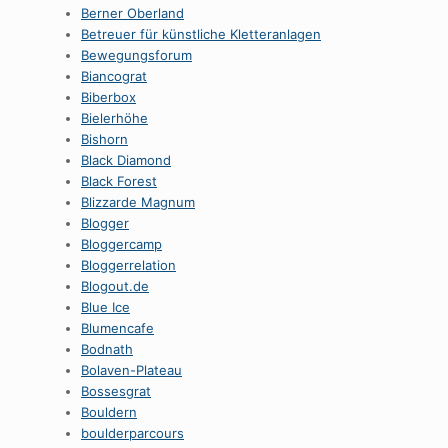
Berner Oberland
Betreuer für künstliche Kletteranlagen
Bewegungsforum
Biancograt
Biberbox
Bielerhöhe
Bishorn
Black Diamond
Black Forest
Blizzarde Magnum
Blogger
Bloggercamp
Bloggerrelation
Blogout.de
Blue Ice
Blumencafe
Bodnath
Bolaven-Plateau
Bossesgrat
Bouldern
boulderparcours