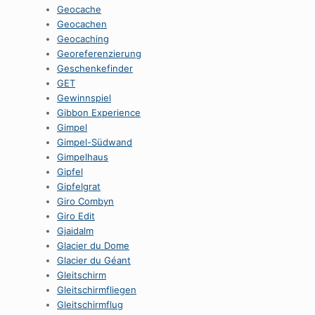
Geocache
Geocachen
Geocaching
Georeferenzierung
Geschenkefinder
GET
Gewinnspiel
Gibbon Experience
Gimpel
Gimpel-Südwand
Gimpelhaus
Gipfel
Gipfelgrat
Giro Combyn
Giro Edit
Gjaidalm
Glacier du Dome
Glacier du Géant
Gleitschirm
Gleitschirmfliegen
Gleitschirmflug