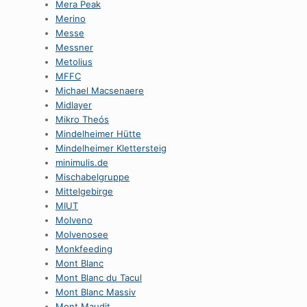
Mera Peak
Merino
Messe
Messner
Metolius
MFFC
Michael Macsenaere
Midlayer
Mikro Theós
Mindelheimer Hütte
Mindelheimer Klettersteig
minimulis.de
Mischabelgruppe
Mittelgebirge
MIUT
Molveno
Molvenosee
Monkfeeding
Mont Blanc
Mont Blanc du Tacul
Mont Blanc Massiv
Mont Maudit