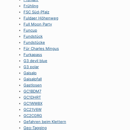
Frühling
FSC Süd-Pfalz
Fuldaer Höhenweg
Full Moon Party
Funcup
Fundstück
Fundstücke
Für Charles Mingus
Furkapass
G3 devil blue
G3 polar
Gaisalp
Gaisalpfall
Gastlosen
GC1BDM7
GC1DHRT
GC1WW8X
GC21V6W
GC2CGRG
Gefahren beim Klettern
Geo-Tagging