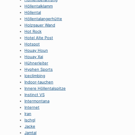
HöllentaIklamm
Höllental
Höllentalangerhütte
Holzgauer Wand
Hot Rock
Hotel Alte Post
Hotspot
Houay Houn
Houay Xai
Hühnerleiter
Hyphen Sports
Iceclimbing
Indoor-tauchen
Innere Höllentalspitze
Instinct VS
Intermontana
Internet
Iran
Ischgl
Jacke
Jamtal