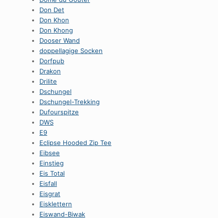
Don Det
Don Khon
Don Khong
Dooser Wand
doppellagige Socken
Dorfpub
Drakon
Drilite
Dschungel
Dschungel-Trekking
Dufourspitze
DWS
E9
Eclipse Hooded Zip Tee
Eibsee
Einstieg
Eis Total
Eisfall
Eisgrat
Eisklettern
Eiswand-Biwak