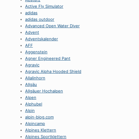
Active Fly Simulator
adidas
adidas outdoor
Advanced Open Water Diver
Advent
Adventskalender
AFF
Aggenstein
Agner Engineered Pant
Agravic
Agravic Alpha Hooded Shield
Allalinhorn
Allgäu
Allgäuer Hochalpen
Alpen
Alphubel
Alpin
alpin-blog.com
Alpincamp
Alpines Klettern
Alpines Sportklettern