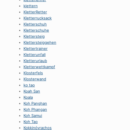
klettern
KletterRetter
Kletterrucksack
Kletterschuh
Kletterschuhe
Klettersteig
Klettersteiggehen
Klettertrainer
Kletterunfall
Kletterurlaub
Kletterwettkampf
Klosterfels
Klosterwand
ko tao
Koah San
Koala
Koh Panghan
Koh Phangan
Koh Samui
Koh Tao
Kokkinóvrachos