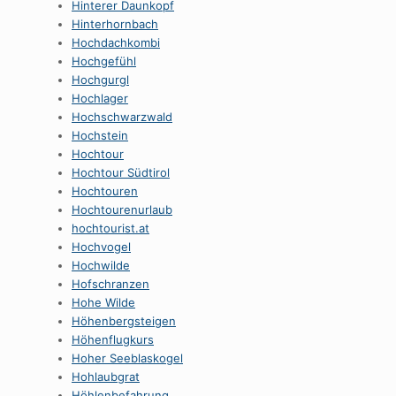
Hinterer Daunkopf
Hinterhornbach
Hochdachkombi
Hochgefühl
Hochgurgl
Hochlager
Hochschwarzwald
Hochstein
Hochtour
Hochtour Südtirol
Hochtouren
Hochtourenurlaub
hochtourist.at
Hochvogel
Hochwilde
Hofschranzen
Hohe Wilde
Höhenbergsteigen
Höhenflugkurs
Hoher Seeblaskogel
Hohlaubgrat
Höhlenbefahrung