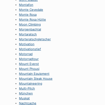
Montafon
Monte Cevedale
Monte Rosa
Monte Rosa Hütte
Moon Climbing
Morgenbachtal
Mortaratsch
Morteratschgletscher
Motivation
Motivationstief
Motorrad
Motorradtour
Mount Everst
Mount Phousi
Mountain Equipment
Mountain Steak House
Mountaineering
Multi-Pitch
München
Muskat
Nachtcache