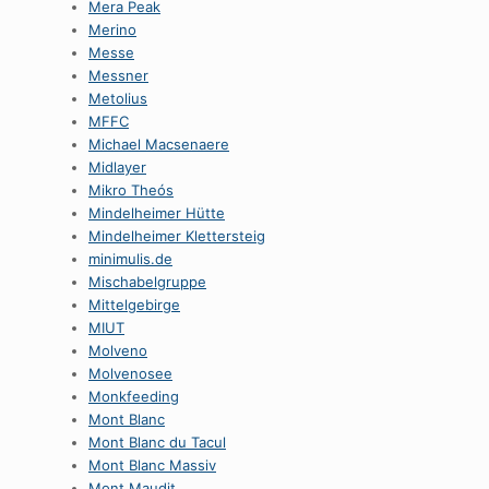
Mera Peak
Merino
Messe
Messner
Metolius
MFFC
Michael Macsenaere
Midlayer
Mikro Theós
Mindelheimer Hütte
Mindelheimer Klettersteig
minimulis.de
Mischabelgruppe
Mittelgebirge
MIUT
Molveno
Molvenosee
Monkfeeding
Mont Blanc
Mont Blanc du Tacul
Mont Blanc Massiv
Mont Maudit