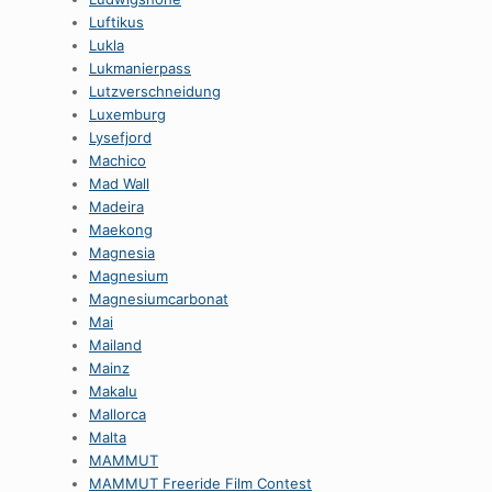
Luftikus
Lukla
Lukmanierpass
Lutzverschneidung
Luxemburg
Lysefjord
Machico
Mad Wall
Madeira
Maekong
Magnesia
Magnesium
Magnesiumcarbonat
Mai
Mailand
Mainz
Makalu
Mallorca
Malta
MAMMUT
MAMMUT Freeride Film Contest