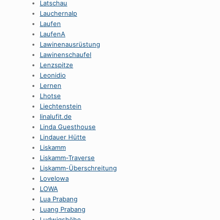
Latschau
Lauchernalp
Laufen
LaufenA
Lawinenausrüstung
Lawinenschaufel
Lenzspitze
Leonidio
Lernen
Lhotse
Liechtenstein
linalufit.de
Linda Guesthouse
Lindauer Hütte
Liskamm
Liskamm-Traverse
Liskamm-Überschreitung
Lovelowa
LOWA
Lua Prabang
Luang Prabang
Ludwigshöhe