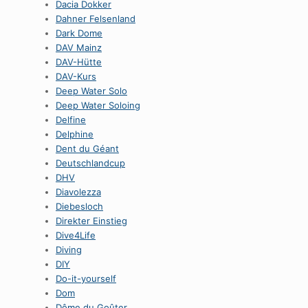
Dacia Dokker
Dahner Felsenland
Dark Dome
DAV Mainz
DAV-Hütte
DAV-Kurs
Deep Water Solo
Deep Water Soloing
Delfine
Delphine
Dent du Géant
Deutschlandcup
DHV
Diavolezza
Diebesloch
Direkter Einstieg
Dive4Life
Diving
DIY
Do-it-yourself
Dom
Dôme du Goûter