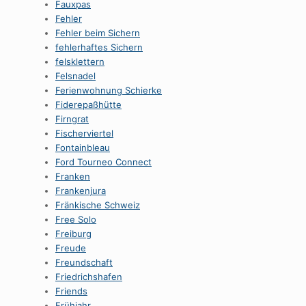
Fauxpas
Fehler
Fehler beim Sichern
fehlerhaftes Sichern
felsklettern
Felsnadel
Ferienwohnung Schierke
Fiderepaßhütte
Firngrat
Fischerviertel
Fontainbleau
Ford Tourneo Connect
Franken
Frankenjura
Fränkische Schweiz
Free Solo
Freiburg
Freude
Freundschaft
Friedrichshafen
Friends
Frühjahr