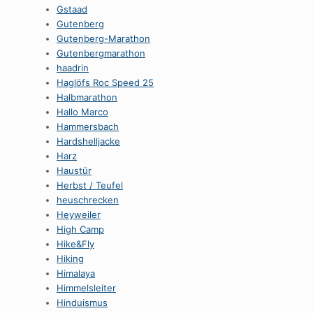
Gstaad
Gutenberg
Gutenberg-Marathon
Gutenbergmarathon
haadrin
Haglöfs Roc Speed 25
Halbmarathon
Hallo Marco
Hammersbach
Hardshelljacke
Harz
Haustür
Herbst / Teufel
heuschrecken
Heyweiler
High Camp
Hike&Fly
Hiking
Himalaya
Himmelsleiter
Hinduismus