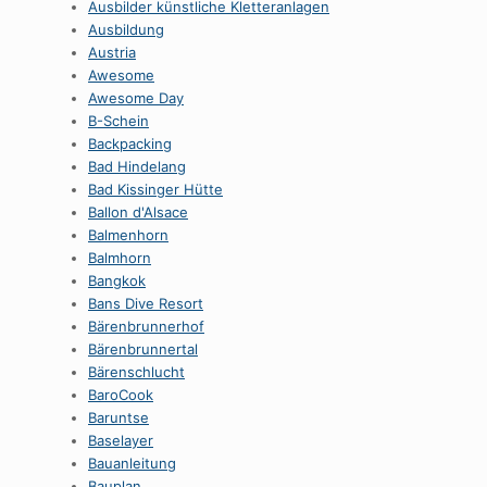
Ausbilder künstliche Kletteranlagen
Ausbildung
Austria
Awesome
Awesome Day
B-Schein
Backpacking
Bad Hindelang
Bad Kissinger Hütte
Ballon d'Alsace
Balmenhorn
Balmhorn
Bangkok
Bans Dive Resort
Bärenbrunnerhof
Bärenbrunnertal
Bärenschlucht
BaroCook
Baruntse
Baselayer
Bauanleitung
Bauplan