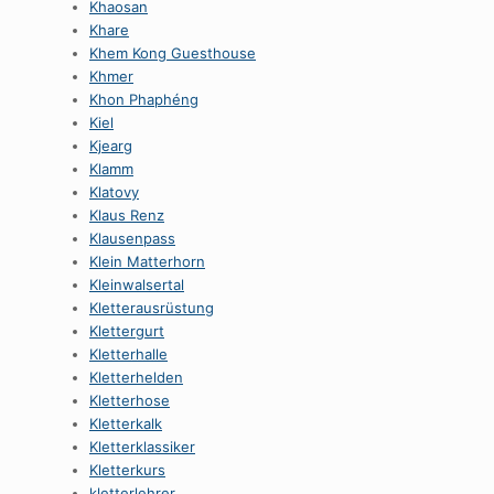
Khaosan
Khare
Khem Kong Guesthouse
Khmer
Khon Phaphéng
Kiel
Kjearg
Klamm
Klatovy
Klaus Renz
Klausenpass
Klein Matterhorn
Kleinwalsertal
Kletterausrüstung
Klettergurt
Kletterhalle
Kletterhelden
Kletterhose
Kletterkalk
Kletterklassiker
Kletterkurs
kletterlehrer