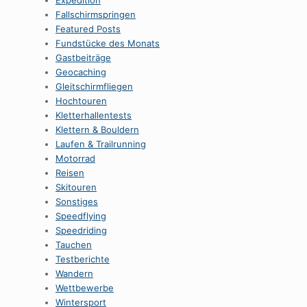
Expedition
Fallschirmspringen
Featured Posts
Fundstücke des Monats
Gastbeiträge
Geocaching
Gleitschirmfliegen
Hochtouren
Kletterhallentests
Klettern & Bouldern
Laufen & Trailrunning
Motorrad
Reisen
Skitouren
Sonstiges
Speedflying
Speedriding
Tauchen
Testberichte
Wandern
Wettbewerbe
Wintersport