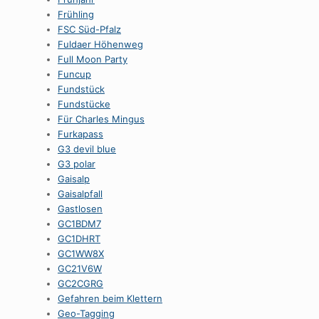
Frühling
FSC Süd-Pfalz
Fuldaer Höhenweg
Full Moon Party
Funcup
Fundstück
Fundstücke
Für Charles Mingus
Furkapass
G3 devil blue
G3 polar
Gaisalp
Gaisalpfall
Gastlosen
GC1BDM7
GC1DHRT
GC1WW8X
GC21V6W
GC2CGRG
Gefahren beim Klettern
Geo-Tagging