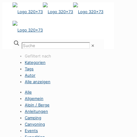
✕
Gefiltert nach
Kategorien
Tags
Autor
Alle anzeigen
Alle
Allgemein
Alpin / Berge
Anleitungen
Camping
Canyoning
Events