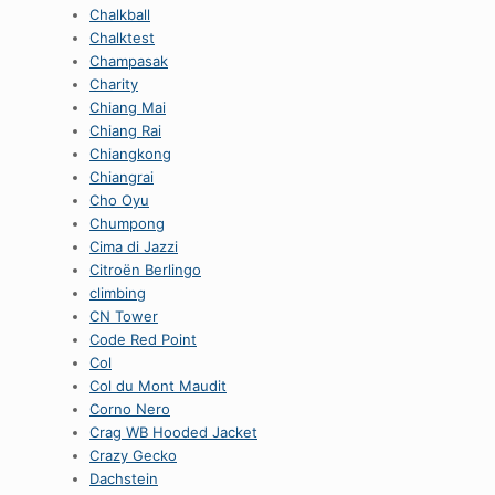
Chalkball
Chalktest
Champasak
Charity
Chiang Mai
Chiang Rai
Chiangkong
Chiangrai
Cho Oyu
Chumpong
Cima di Jazzi
Citroën Berlingo
climbing
CN Tower
Code Red Point
Col
Col du Mont Maudit
Corno Nero
Crag WB Hooded Jacket
Crazy Gecko
Dachstein