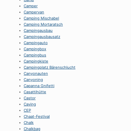
Camper
Campervan
Camping Mischabel
Camping Mortaratsch
Campingausbau
Campingausbausatz
Campingauto
Campingbox
Campingbus
Campingkiste
Campingplatz Bärenschlucht
Canyonauten
Canyoning
Capanna Gnifetti
Casattihütte
Castor
Caving
CEP
Chaat-Festival
Chalk
Chalkbag