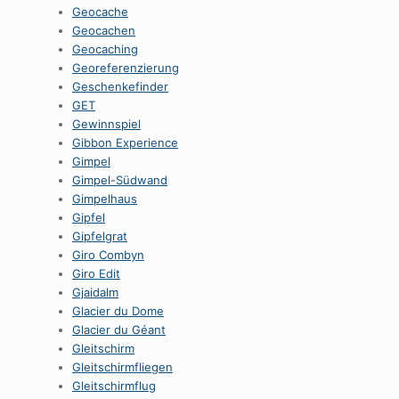
Geocache
Geocachen
Geocaching
Georeferenzierung
Geschenkefinder
GET
Gewinnspiel
Gibbon Experience
Gimpel
Gimpel-Südwand
Gimpelhaus
Gipfel
Gipfelgrat
Giro Combyn
Giro Edit
Gjaidalm
Glacier du Dome
Glacier du Géant
Gleitschirm
Gleitschirmfliegen
Gleitschirmflug