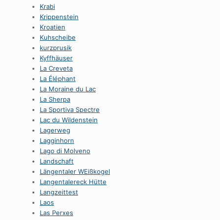
Krabi
Krippenstein
Kroatien
Kuhscheibe
kurzprusik
Kyffhäuser
La Creveta
La Éléphant
La Moraine du Lac
La Sherpa
La Sportiva Spectre
Lac du Wildenstein
Lagerweg
Lagginhorn
Lago di Molveno
Landschaft
Längentaler WEißkogel
Langentalereck Hütte
Langzeittest
Laos
Las Perxes