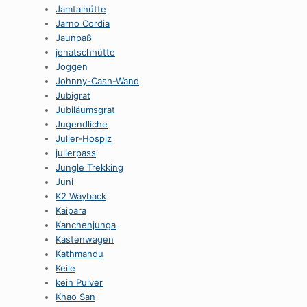
Jamtalhütte
Jarno Cordia
Jaunpaß
jenatschhütte
Joggen
Johnny-Cash-Wand
Jubigrat
Jubiläumsgrat
Jugendliche
Julier-Hospiz
julierpass
Jungle Trekking
Juni
K2 Wayback
Kaipara
Kanchenjunga
Kastenwagen
Kathmandu
Keile
kein Pulver
Khao San