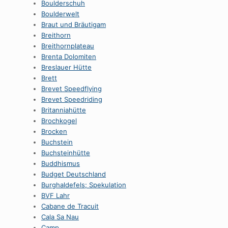
Boulderschuh
Boulderwelt
Braut und Bräutigam
Breithorn
Breithornplateau
Brenta Dolomiten
Breslauer Hütte
Brett
Brevet Speedflying
Brevet Speedriding
Britanniahütte
Brochkogel
Brocken
Buchstein
Buchsteinhütte
Buddhismus
Budget Deutschland
Burghaldefels; Spekulation
BVF Lahr
Cabane de Tracuit
Cala Sa Nau
Camp