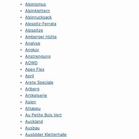
Alpinismus
Alpinklettern
Alpinrucksack
Alpspitz-Ferrata
Alpspitze
Amberger Hütte
Analyse
Angkor
Anstrengung
AOWD
Apex Flex
April
Arete Speciale
Arlberg
Artikelserie
Asien
Attapeu
Au Petite Bois Vert
Auckland
Ausbau
Ausbilder Kletterhalle