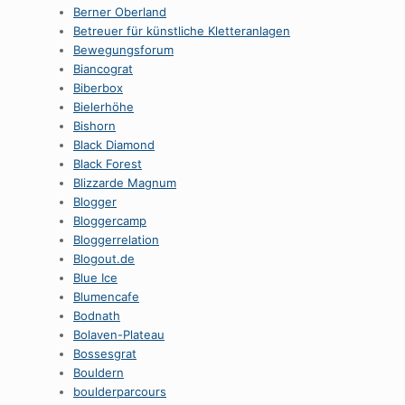
Berner Oberland
Betreuer für künstliche Kletteranlagen
Bewegungsforum
Biancograt
Biberbox
Bielerhöhe
Bishorn
Black Diamond
Black Forest
Blizzarde Magnum
Blogger
Bloggercamp
Bloggerrelation
Blogout.de
Blue Ice
Blumencafe
Bodnath
Bolaven-Plateau
Bossesgrat
Bouldern
boulderparcours