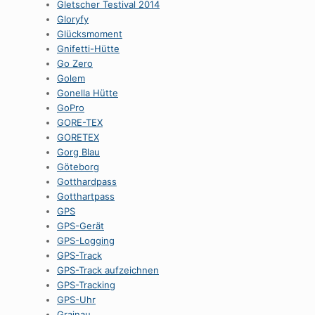
Gletscher Testival 2014
Gloryfy
Glücksmoment
Gnifetti-Hütte
Go Zero
Golem
Gonella Hütte
GoPro
GORE-TEX
GORETEX
Gorg Blau
Göteborg
Gotthardpass
Gotthartpass
GPS
GPS-Gerät
GPS-Logging
GPS-Track
GPS-Track aufzeichnen
GPS-Tracking
GPS-Uhr
Grainau