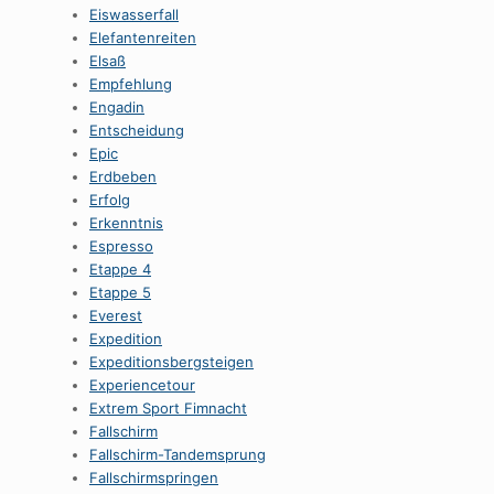
Eiswasserfall
Elefantenreiten
Elsaß
Empfehlung
Engadin
Entscheidung
Epic
Erdbeben
Erfolg
Erkenntnis
Espresso
Etappe 4
Etappe 5
Everest
Expedition
Expeditionsbergsteigen
Experiencetour
Extrem Sport Fimnacht
Fallschirm
Fallschirm-Tandemsprung
Fallschirmspringen