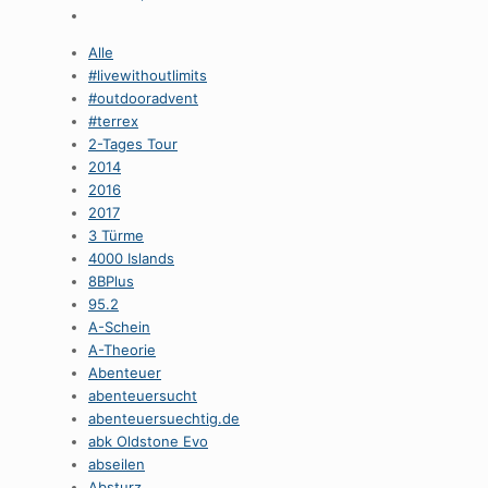
Alle
#livewithoutlimits
#outdooradvent
#terrex
2-Tages Tour
2014
2016
2017
3 Türme
4000 Islands
8BPlus
95.2
A-Schein
A-Theorie
Abenteuer
abenteuersucht
abenteuersuechtig.de
abk Oldstone Evo
abseilen
Absturz