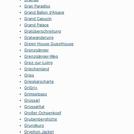
Gran Paradiso
Grand Ballon d'Alsace
Grand Capucin
Grand Palace
Gratüberschreitung
Gratwanderung
Green House Guesthouse
Grenzgänger
Grenzgänger-Weg
Grez-zur-Loing
Griechenland
Gries
Grieskarscharte
GriGri+
Grimselpass
Grossarl
Grossarltal
Großer Ochsenkopf
Grubenberghütte
Grundkurs
Gryphon Jacket