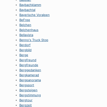
Baybachklamm
Baybachtal
Bayerische Voralpen
BeFree
Belchen
Belchenhaus
Bellavista
Benno's Truck Stop
Berdorf
Bergbild
Berge
Bergfreund
Bergfreunde
Berggedanken
Bergkamerad
Bergpanorama
Bergsport
Bergsteigen
Bergstimmung
Bergtour
Bergzeit