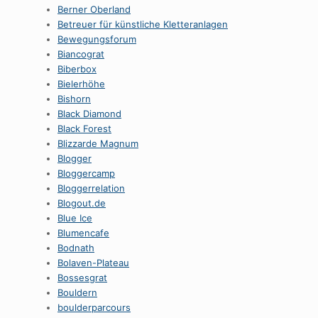
Berner Oberland
Betreuer für künstliche Kletteranlagen
Bewegungsforum
Biancograt
Biberbox
Bielerhöhe
Bishorn
Black Diamond
Black Forest
Blizzarde Magnum
Blogger
Bloggercamp
Bloggerrelation
Blogout.de
Blue Ice
Blumencafe
Bodnath
Bolaven-Plateau
Bossesgrat
Bouldern
boulderparcours