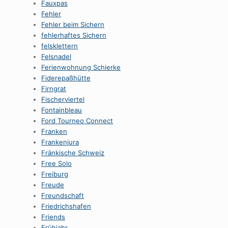
Fauxpas
Fehler
Fehler beim Sichern
fehlerhaftes Sichern
felsklettern
Felsnadel
Ferienwohnung Schierke
Fiderepaßhütte
Firngrat
Fischerviertel
Fontainbleau
Ford Tourneo Connect
Franken
Frankenjura
Fränkische Schweiz
Free Solo
Freiburg
Freude
Freundschaft
Friedrichshafen
Friends
Frühjahr