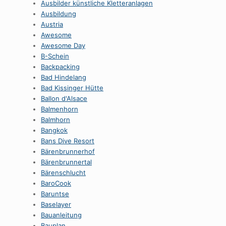
Ausbilder künstliche Kletteranlagen
Ausbildung
Austria
Awesome
Awesome Day
B-Schein
Backpacking
Bad Hindelang
Bad Kissinger Hütte
Ballon d'Alsace
Balmenhorn
Balmhorn
Bangkok
Bans Dive Resort
Bärenbrunnerhof
Bärenbrunnertal
Bärenschlucht
BaroCook
Baruntse
Baselayer
Bauanleitung
Bauplan