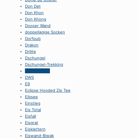
Don Det
Don Khon
Don Khong
Dooser Wand
doppellagige Socken
Dorfpub
Drakon
Drilite
Dschungel
Dschungel-Trekking
Dufourspitze
DWS
E9
Eclipse Hooded Zip Tee
Eibsee
Einstieg
Eis Total
Eisfall
Eisgrat
Eisklettern
Eiswand-Biwak