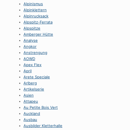
Alpinismus
Alpinklettern
Alpinrucksack
Alpspitz-Ferrata
Alpspitze
Amberger Hütte
Analyse
Angkor
Anstrengung
AOWD
Apex Flex
April
Arete Speciale
Arlberg
Artikelserie
Asien
Attapeu
Au Petite Bois Vert
Auckland
Ausbau
Ausbilder Kletterhalle