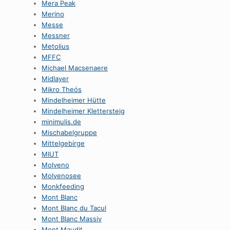
Mera Peak
Merino
Messe
Messner
Metolius
MFFC
Michael Macsenaere
Midlayer
Mikro Theós
Mindelheimer Hütte
Mindelheimer Klettersteig
minimulis.de
Mischabelgruppe
Mittelgebirge
MIUT
Molveno
Molvenosee
Monkfeeding
Mont Blanc
Mont Blanc du Tacul
Mont Blanc Massiv
Mont Maudit