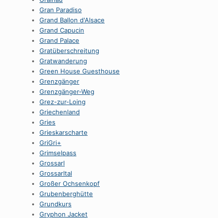
Gran Paradiso
Grand Ballon d'Alsace
Grand Capucin
Grand Palace
Gratüberschreitung
Gratwanderung
Green House Guesthouse
Grenzgänger
Grenzgänger-Weg
Grez-zur-Loing
Griechenland
Gries
Grieskarscharte
GriGri+
Grimselpass
Grossarl
Grossarltal
Großer Ochsenkopf
Grubenberghütte
Grundkurs
Gryphon Jacket