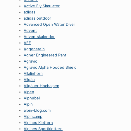
Active Fly Simulator
adidas
adidas outdoor
Advanced Open Water Diver
Advent
Adventskalender
AFF
Aggenstein
Agner Engineered Pant
Agravic
Agravic Alpha Hooded Shield
Allalinhorn
Allgäu
Allgäuer Hochalpen
Alpen
Alphubel
Alpin
alpin-blog.com
Alpincamp
Alpines Klettern
Alpines Sportklettern