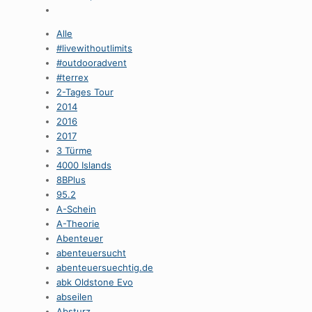
Alle
#livewithoutlimits
#outdooradvent
#terrex
2-Tages Tour
2014
2016
2017
3 Türme
4000 Islands
8BPlus
95.2
A-Schein
A-Theorie
Abenteuer
abenteuersucht
abenteuersuechtig.de
abk Oldstone Evo
abseilen
Absturz