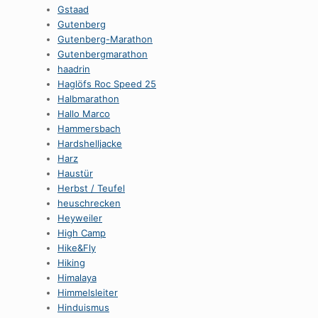
Gstaad
Gutenberg
Gutenberg-Marathon
Gutenbergmarathon
haadrin
Haglöfs Roc Speed 25
Halbmarathon
Hallo Marco
Hammersbach
Hardshelljacke
Harz
Haustür
Herbst / Teufel
heuschrecken
Heyweiler
High Camp
Hike&Fly
Hiking
Himalaya
Himmelsleiter
Hinduismus