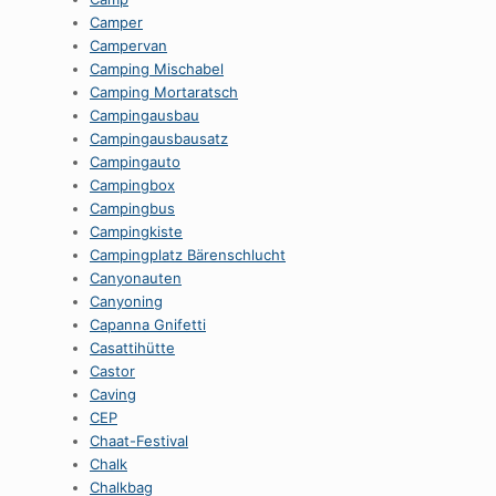
Camper
Campervan
Camping Mischabel
Camping Mortaratsch
Campingausbau
Campingausbausatz
Campingauto
Campingbox
Campingbus
Campingkiste
Campingplatz Bärenschlucht
Canyonauten
Canyoning
Capanna Gnifetti
Casattihütte
Castor
Caving
CEP
Chaat-Festival
Chalk
Chalkbag