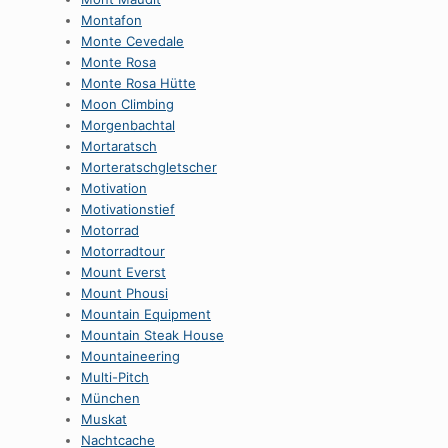
Montafon
Monte Cevedale
Monte Rosa
Monte Rosa Hütte
Moon Climbing
Morgenbachtal
Mortaratsch
Morteratschgletscher
Motivation
Motivationstief
Motorrad
Motorradtour
Mount Everst
Mount Phousi
Mountain Equipment
Mountain Steak House
Mountaineering
Multi-Pitch
München
Muskat
Nachtcache