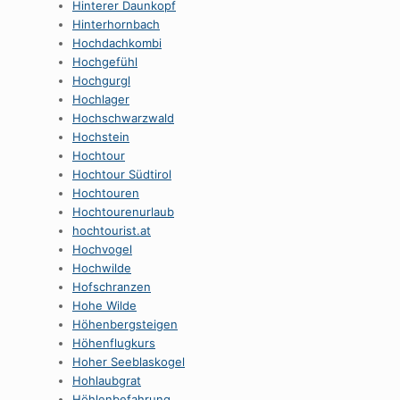
Hinterer Daunkopf
Hinterhornbach
Hochdachkombi
Hochgefühl
Hochgurgl
Hochlager
Hochschwarzwald
Hochstein
Hochtour
Hochtour Südtirol
Hochtouren
Hochtourenurlaub
hochtourist.at
Hochvogel
Hochwilde
Hofschranzen
Hohe Wilde
Höhenbergsteigen
Höhenflugkurs
Hoher Seeblaskogel
Hohlaubgrat
Höhlenbefahrung