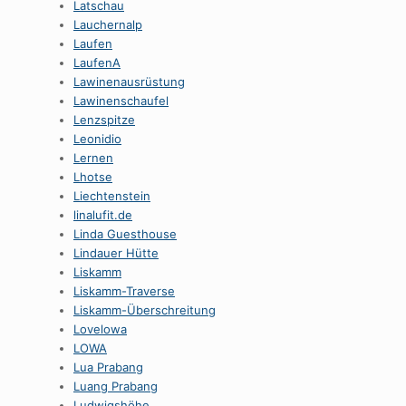
Latschau
Lauchernalp
Laufen
LaufenA
Lawinenausrüstung
Lawinenschaufel
Lenzspitze
Leonidio
Lernen
Lhotse
Liechtenstein
linalufit.de
Linda Guesthouse
Lindauer Hütte
Liskamm
Liskamm-Traverse
Liskamm-Überschreitung
Lovelowa
LOWA
Lua Prabang
Luang Prabang
Ludwigshöhe