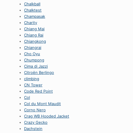
Chalkball
Chalktest
Champasak
Charity
Chiang Mai
Chiang Rai
Chiangkong
Chiangrai
Cho Oyu
Chumpong
Cima di Jazzi
Citroën Berlingo
climbing
CN Tower
Code Red Point
Col
Col du Mont Maudit
Corno Nero
Crag WB Hooded Jacket
Crazy Gecko
Dachstein