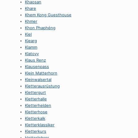
Khaosan
Khare
Khem Kong Guesthouse
Khmer
Khon Phaphéng
Kiel
Kjearg
Klamm
Klatovy
Klaus Renz
Klausenpass
Klein Matterhorn
Kleinwalsertal
Kletterausrüstung
Klettergurt
Kletterhalle
Kletterhelden
Kletterhose
Kletterkalk
Kletterklassiker
Kletterkurs
kletterlehrer