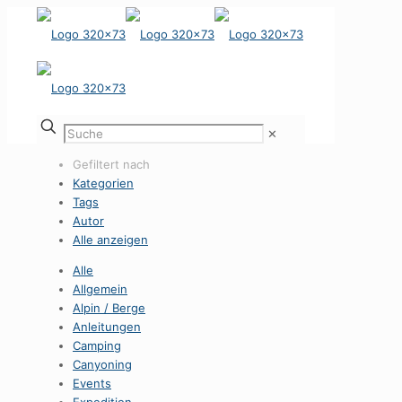
✕
Gefiltert nach
Kategorien
Tags
Autor
Alle anzeigen
Alle
Allgemein
Alpin / Berge
Anleitungen
Camping
Canyoning
Events