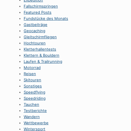
Expedition
Fallschirmspringen
Featured Posts
Fundstücke des Monats
Gastbeiträge
Geocaching
Gleitschirmfliegen
Hochtouren
Kletterhallentests
Klettern & Bouldern
Laufen & Trailrunning
Motorrad
Reisen
Skitouren
Sonstiges
Speedflying
Speedriding
Tauchen
Testberichte
Wandern
Wettbewerbe
Wintersport