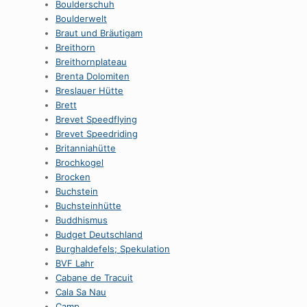
Boulderschuh
Boulderwelt
Braut und Bräutigam
Breithorn
Breithornplateau
Brenta Dolomiten
Breslauer Hütte
Brett
Brevet Speedflying
Brevet Speedriding
Britanniahütte
Brochkogel
Brocken
Buchstein
Buchsteinhütte
Buddhismus
Budget Deutschland
Burghaldefels; Spekulation
BVF Lahr
Cabane de Tracuit
Cala Sa Nau
Camp