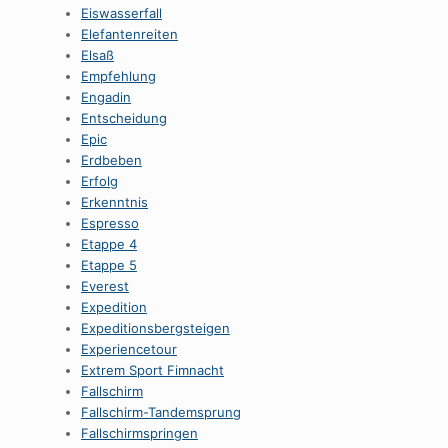
Eiswasserfall
Elefantenreiten
Elsaß
Empfehlung
Engadin
Entscheidung
Epic
Erdbeben
Erfolg
Erkenntnis
Espresso
Etappe 4
Etappe 5
Everest
Expedition
Expeditionsbergsteigen
Experiencetour
Extrem Sport Fimnacht
Fallschirm
Fallschirm-Tandemsprung
Fallschirmspringen