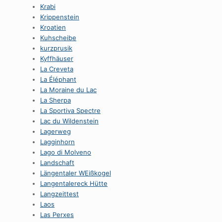
Krabi
Krippenstein
Kroatien
Kuhscheibe
kurzprusik
Kyffhäuser
La Creveta
La Éléphant
La Moraine du Lac
La Sherpa
La Sportiva Spectre
Lac du Wildenstein
Lagerweg
Lagginhorn
Lago di Molveno
Landschaft
Längentaler WEißkogel
Langentalereck Hütte
Langzeittest
Laos
Las Perxes