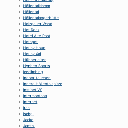
HöllentaIklamm
Höllental
Höllentalangerhütte
Holzgauer Wand
Hot Rock
Hotel Alte Post
Hotspot
Houay Houn
Houay Xai
Hühnerleiter
Hyphen Sports
Iceclimbing
Indoor-tauchen
Innere Höllentalspitze
Instinct VS
Intermontana
Internet
Iran
Ischgl
Jacke
Jamtal