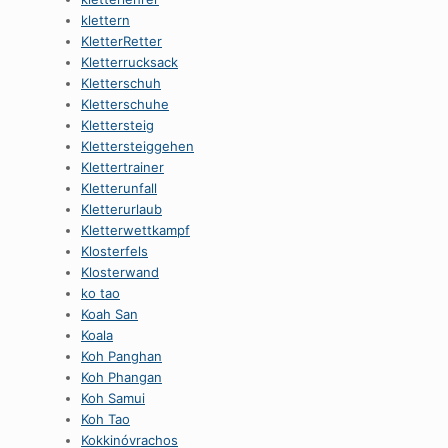
klettern
KletterRetter
Kletterrucksack
Kletterschuh
Kletterschuhe
Klettersteig
Klettersteiggehen
Klettertrainer
Kletterunfall
Kletterurlaub
Kletterwettkampf
Klosterfels
Klosterwand
ko tao
Koah San
Koala
Koh Panghan
Koh Phangan
Koh Samui
Koh Tao
Kokkinóvrachos