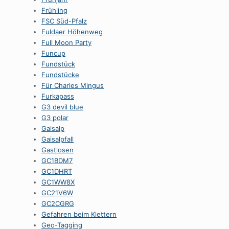
Frühling
FSC Süd-Pfalz
Fuldaer Höhenweg
Full Moon Party
Funcup
Fundstück
Fundstücke
Für Charles Mingus
Furkapass
G3 devil blue
G3 polar
Gaisalp
Gaisalpfall
Gastlosen
GC1BDM7
GC1DHRT
GC1WW8X
GC21V6W
GC2CGRG
Gefahren beim Klettern
Geo-Tagging