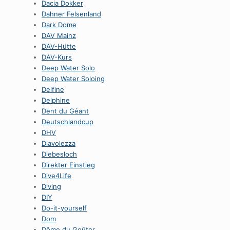
Dacia Dokker
Dahner Felsenland
Dark Dome
DAV Mainz
DAV-Hütte
DAV-Kurs
Deep Water Solo
Deep Water Soloing
Delfine
Delphine
Dent du Géant
Deutschlandcup
DHV
Diavolezza
Diebesloch
Direkter Einstieg
Dive4Life
Diving
DIY
Do-it-yourself
Dom
Dôme du Goûter