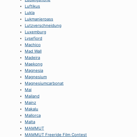
Luftikus
Lukla
Lukmanierpass
Lutzverschneidung
Luxemburg
Lysefjord
Machico
Mad Wall
Madeira
Maekong
Magnesia
Magnesium
Magnesiumcarbonat
Mai
Mailand
Mainz
Makalu
Mallorca
Malta
MAMMUT
MAMMUT Freeride Film Contest