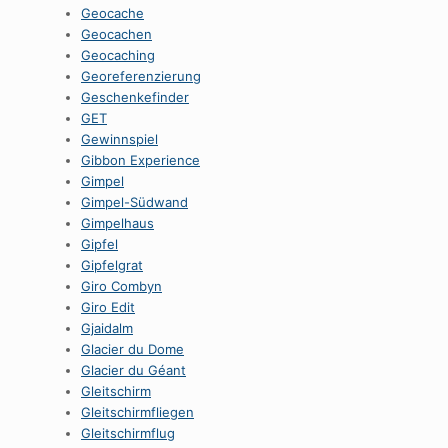
Geocache
Geocachen
Geocaching
Georeferenzierung
Geschenkefinder
GET
Gewinnspiel
Gibbon Experience
Gimpel
Gimpel-Südwand
Gimpelhaus
Gipfel
Gipfelgrat
Giro Combyn
Giro Edit
Gjaidalm
Glacier du Dome
Glacier du Géant
Gleitschirm
Gleitschirmfliegen
Gleitschirmflug