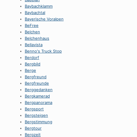
Baybachklamm
Baybachtal
Bayerische Voralpen
BeFree
Belchen
Belchenhaus
Bellavista
Benno's Truck Stop
Berdorf
Bergbild
Berge
Bergfreund
Bergfreunde
Berggedanken
Bergkamerad
Bergpanorama
Bergsport
Bergsteigen
Bergstimmung
Bergtour
Bergzeit