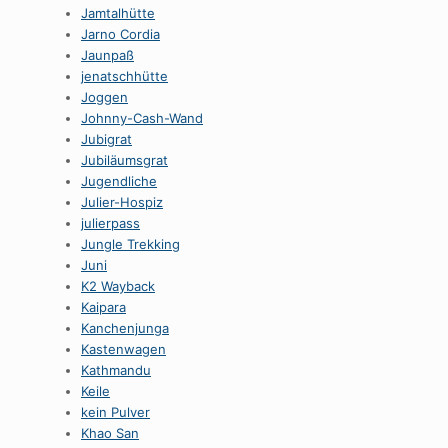
Jamtalhütte
Jarno Cordia
Jaunpaß
jenatschhütte
Joggen
Johnny-Cash-Wand
Jubigrat
Jubiläumsgrat
Jugendliche
Julier-Hospiz
julierpass
Jungle Trekking
Juni
K2 Wayback
Kaipara
Kanchenjunga
Kastenwagen
Kathmandu
Keile
kein Pulver
Khao San