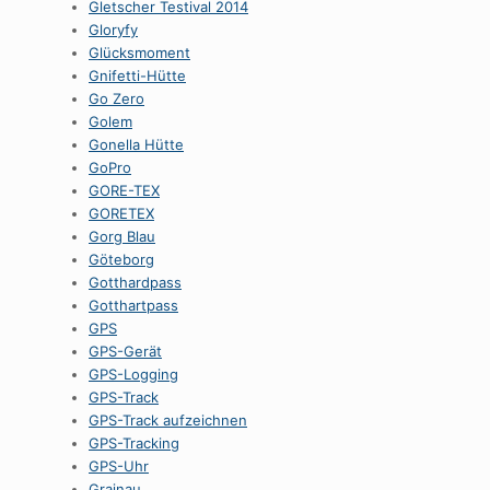
Gletscher Testival 2014
Gloryfy
Glücksmoment
Gnifetti-Hütte
Go Zero
Golem
Gonella Hütte
GoPro
GORE-TEX
GORETEX
Gorg Blau
Göteborg
Gotthardpass
Gotthartpass
GPS
GPS-Gerät
GPS-Logging
GPS-Track
GPS-Track aufzeichnen
GPS-Tracking
GPS-Uhr
Grainau