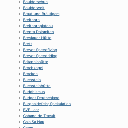
Boulderschuh
Boulderwelt
Braut und Bräutigam
Breithorn
Breithornplateau
Brenta Dolomiten
Breslauer Hütte
Brett
Brevet Speedflying
Brevet Speedriding
Britanniahütte
Brochkogel
Brocken
Buchstein
Buchsteinhütte
Buddhismus
Budget Deutschland
Burghaldefels; Spekulation
BVF Lahr
Cabane de Tracuit
Cala Sa Nau
Camp