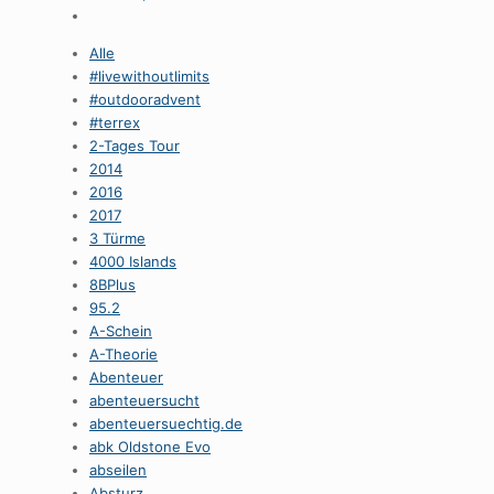
Alle
#livewithoutlimits
#outdooradvent
#terrex
2-Tages Tour
2014
2016
2017
3 Türme
4000 Islands
8BPlus
95.2
A-Schein
A-Theorie
Abenteuer
abenteuersucht
abenteuersuechtig.de
abk Oldstone Evo
abseilen
Absturz