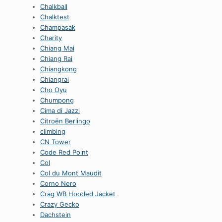
Chalkball
Chalktest
Champasak
Charity
Chiang Mai
Chiang Rai
Chiangkong
Chiangrai
Cho Oyu
Chumpong
Cima di Jazzi
Citroën Berlingo
climbing
CN Tower
Code Red Point
Col
Col du Mont Maudit
Corno Nero
Crag WB Hooded Jacket
Crazy Gecko
Dachstein