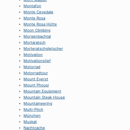
Montafon
Monte Cevedale
Monte Rosa
Monte Rosa Hütte
Moon Climbing
Morgenbachtal
Mortaratsch
Morteratschgletscher
Motivation
Motivationstief
Motorrad
Motorradtour
Mount Everst
Mount Phousi
Mountain Equipment
Mountain Steak House
Mountaineering
Multi-Pitch
München
Muskat
Nachtcache