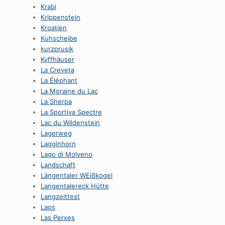
Krabi
Krippenstein
Kroatien
Kuhscheibe
kurzprusik
Kyffhäuser
La Creveta
La Éléphant
La Moraine du Lac
La Sherpa
La Sportiva Spectre
Lac du Wildenstein
Lagerweg
Lagginhorn
Lago di Molveno
Landschaft
Längentaler WEißkogel
Langentalereck Hütte
Langzeittest
Laos
Las Perxes