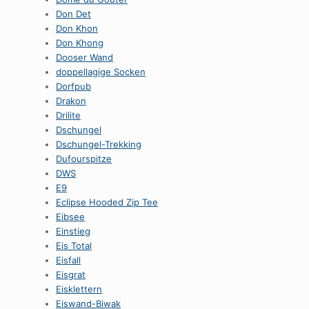
Don Det
Don Khon
Don Khong
Dooser Wand
doppellagige Socken
Dorfpub
Drakon
Drilite
Dschungel
Dschungel-Trekking
Dufourspitze
DWS
E9
Eclipse Hooded Zip Tee
Eibsee
Einstieg
Eis Total
Eisfall
Eisgrat
Eisklettern
Eiswand-Biwak