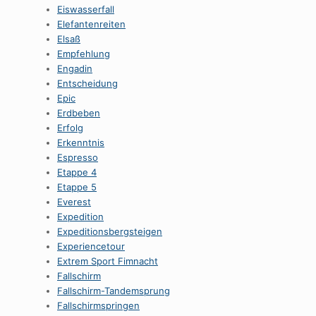
Eiswasserfall
Elefantenreiten
Elsaß
Empfehlung
Engadin
Entscheidung
Epic
Erdbeben
Erfolg
Erkenntnis
Espresso
Etappe 4
Etappe 5
Everest
Expedition
Expeditionsbergsteigen
Experiencetour
Extrem Sport Fimnacht
Fallschirm
Fallschirm-Tandemsprung
Fallschirmspringen