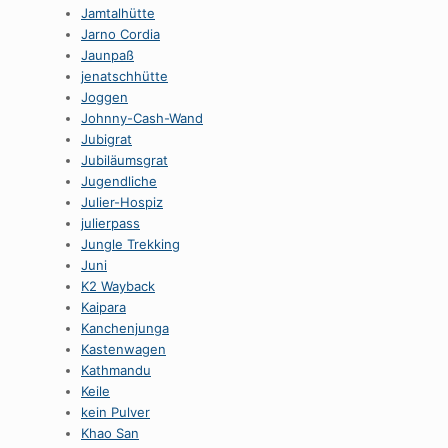
Jamtalhütte
Jarno Cordia
Jaunpaß
jenatschhütte
Joggen
Johnny-Cash-Wand
Jubigrat
Jubiläumsgrat
Jugendliche
Julier-Hospiz
julierpass
Jungle Trekking
Juni
K2 Wayback
Kaipara
Kanchenjunga
Kastenwagen
Kathmandu
Keile
kein Pulver
Khao San