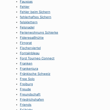
Fauxpas
Fehler
Fehler beim Sichern
fehlerhaftes Sichern
felsklettern
Felsnadel
Ferienwohnung Schierke
Fiderepaßhütte
Firngrat
Fischerviertel
Fontainbleau
Ford Tourneo Connect
Franken
Frankenjura
Fränkische Schweiz
Free Solo
Freiburg
Freude
Freundschaft
Friedrichshafen
Friends
Frühjahr