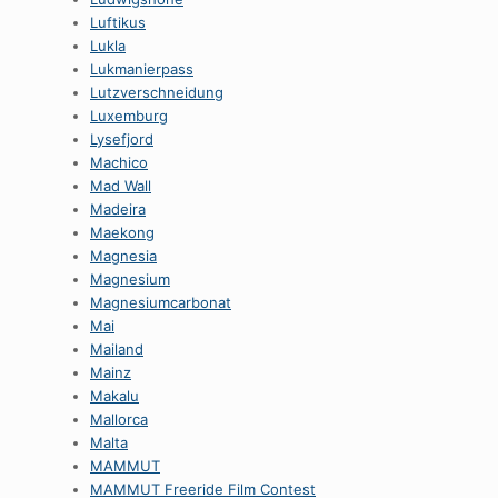
Luftikus
Lukla
Lukmanierpass
Lutzverschneidung
Luxemburg
Lysefjord
Machico
Mad Wall
Madeira
Maekong
Magnesia
Magnesium
Magnesiumcarbonat
Mai
Mailand
Mainz
Makalu
Mallorca
Malta
MAMMUT
MAMMUT Freeride Film Contest