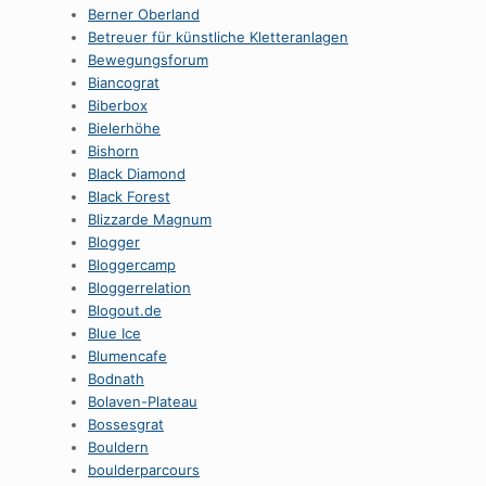
Berner Oberland
Betreuer für künstliche Kletteranlagen
Bewegungsforum
Biancograt
Biberbox
Bielerhöhe
Bishorn
Black Diamond
Black Forest
Blizzarde Magnum
Blogger
Bloggercamp
Bloggerrelation
Blogout.de
Blue Ice
Blumencafe
Bodnath
Bolaven-Plateau
Bossesgrat
Bouldern
boulderparcours