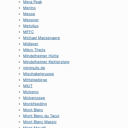
Mera Peak
Merino
Messe
Messner
Metolius
MFFC
Michael Macsenaere
Midlayer
Mikro Theós
Mindelheimer Hütte
Mindelheimer Klettersteig
minimulis.de
Mischabelgruppe
Mittelgebirge
MIUT
Molveno
Molvenosee
Monkfeeding
Mont Blanc
Mont Blanc du Tacul
Mont Blanc Massiv
Mont Maudit