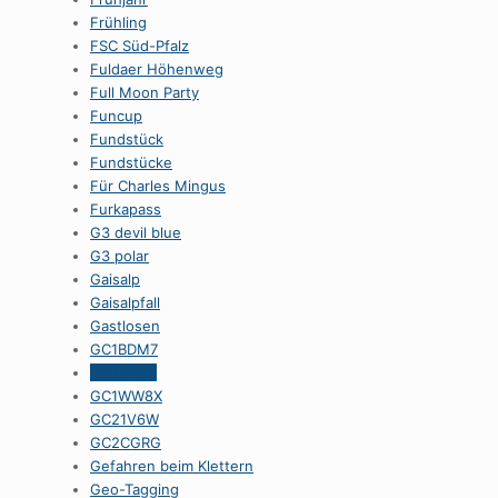
Frühling
FSC Süd-Pfalz
Fuldaer Höhenweg
Full Moon Party
Funcup
Fundstück
Fundstücke
Für Charles Mingus
Furkapass
G3 devil blue
G3 polar
Gaisalp
Gaisalpfall
Gastlosen
GC1BDM7
GC1DHRT
GC1WW8X
GC21V6W
GC2CGRG
Gefahren beim Klettern
Geo-Tagging