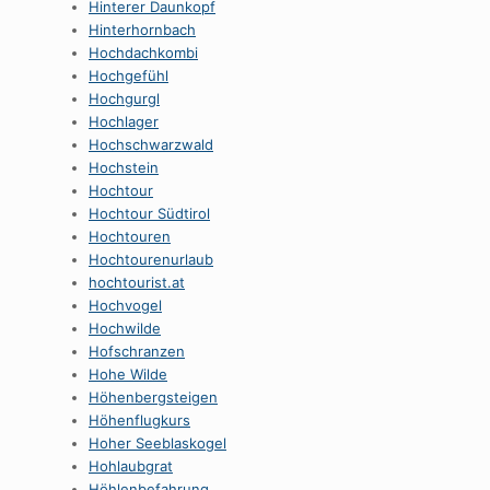
Hinterer Daunkopf
Hinterhornbach
Hochdachkombi
Hochgefühl
Hochgurgl
Hochlager
Hochschwarzwald
Hochstein
Hochtour
Hochtour Südtirol
Hochtouren
Hochtourenurlaub
hochtourist.at
Hochvogel
Hochwilde
Hofschranzen
Hohe Wilde
Höhenbergsteigen
Höhenflugkurs
Hoher Seeblaskogel
Hohlaubgrat
Höhlenbefahrung