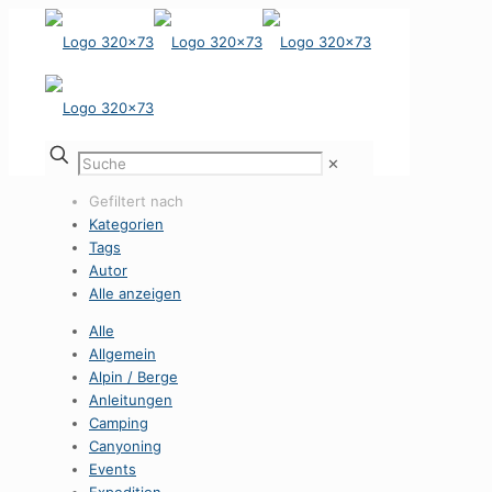
✕
Gefiltert nach
Kategorien
Tags
Autor
Alle anzeigen
Alle
Allgemein
Alpin / Berge
Anleitungen
Camping
Canyoning
Events