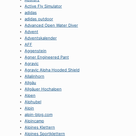
Active Fly Simulator
adidas
adidas outdoor
Advanced Open Water Diver
Advent
Adventskalender
AFF
Aggenstein
Agner Engineered Pant
Agravic
Agravic Alpha Hooded Shield
Allalinhorn
Allgäu
Allgäuer Hochalpen
Alpen
Alphubel
Alpin
alpin-blog.com
Alpincamp
Alpines Klettern
Alpines Sportklettern