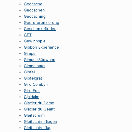
Geocache
Geocachen
Geocaching
Georeferenzierung
Geschenkefinder
GET
Gewinnspiel
Gibbon Experience
Gimpel
Gimpel-Südwand
Gimpelhaus
Gipfel
Gipfelgrat
Giro Combyn
Giro Edit
Gjaidalm
Glacier du Dome
Glacier du Géant
Gleitschirm
Gleitschirmfliegen
Gleitschirmflug