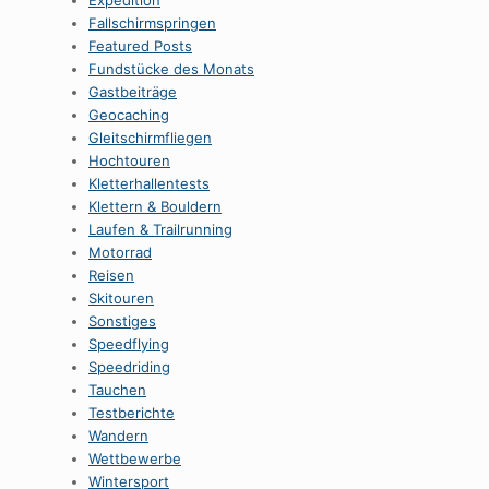
Expedition
Fallschirmspringen
Featured Posts
Fundstücke des Monats
Gastbeiträge
Geocaching
Gleitschirmfliegen
Hochtouren
Kletterhallentests
Klettern & Bouldern
Laufen & Trailrunning
Motorrad
Reisen
Skitouren
Sonstiges
Speedflying
Speedriding
Tauchen
Testberichte
Wandern
Wettbewerbe
Wintersport