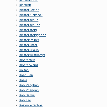
klettern
KletterRetter
Kletterrucksack
Kletterschuh
Kletterschuhe
Klettersteig
Klettersteiggehen
Klettertrainer
Kletterunfall
Kletterurlaub
Kletterwettkampf
Klosterfels
Klosterwand
ko tao
Koah San
Koala
Koh Panghan
Koh Phangan
Koh Samui
Koh Tao
Kokkinóvrachos