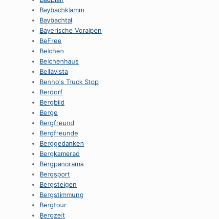
Baybachklamm
Baybachtal
Bayerische Voralpen
BeFree
Belchen
Belchenhaus
Bellavista
Benno's Truck Stop
Berdorf
Bergbild
Berge
Bergfreund
Bergfreunde
Berggedanken
Bergkamerad
Bergpanorama
Bergsport
Bergsteigen
Bergstimmung
Bergtour
Bergzeit