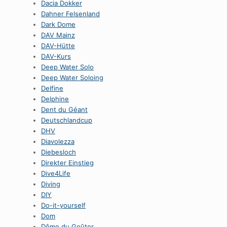
Dacia Dokker
Dahner Felsenland
Dark Dome
DAV Mainz
DAV-Hütte
DAV-Kurs
Deep Water Solo
Deep Water Soloing
Delfine
Delphine
Dent du Géant
Deutschlandcup
DHV
Diavolezza
Diebesloch
Direkter Einstieg
Dive4Life
Diving
DIY
Do-it-yourself
Dom
Dôme du Goûter