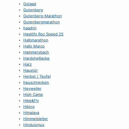
Gstaad
Gutenberg
Gutenberg-Marathon
Gutenbergmarathon
haadrin
Haglöfs Roc Speed 25
Halbmarathon
Hallo Marco
Hammersbach
Hardshelljacke
Harz
Haustür
Herbst / Teufel
heuschrecken
Heyweiler
High Camp
Hike&Fly
Hiking
Himalaya
Himmelsleiter
Hinduismus