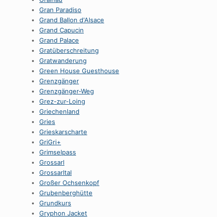
Gran Paradiso
Grand Ballon d'Alsace
Grand Capucin
Grand Palace
Gratüberschreitung
Gratwanderung
Green House Guesthouse
Grenzgänger
Grenzgänger-Weg
Grez-zur-Loing
Griechenland
Gries
Grieskarscharte
GriGri+
Grimselpass
Grossarl
Grossarltal
Großer Ochsenkopf
Grubenberghütte
Grundkurs
Gryphon Jacket