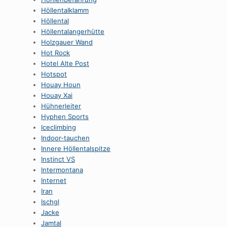
HöllentaIklamm
Höllental
Höllentalangerhütte
Holzgauer Wand
Hot Rock
Hotel Alte Post
Hotspot
Houay Houn
Houay Xai
Hühnerleiter
Hyphen Sports
Iceclimbing
Indoor-tauchen
Innere Höllentalspitze
Instinct VS
Intermontana
Internet
Iran
Ischgl
Jacke
Jamtal