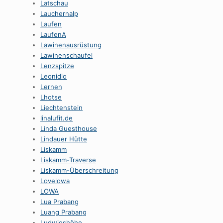
Latschau
Lauchernalp
Laufen
LaufenA
Lawinenausrüstung
Lawinenschaufel
Lenzspitze
Leonidio
Lernen
Lhotse
Liechtenstein
linalufit.de
Linda Guesthouse
Lindauer Hütte
Liskamm
Liskamm-Traverse
Liskamm-Überschreitung
Lovelowa
LOWA
Lua Prabang
Luang Prabang
Ludwigshöhe