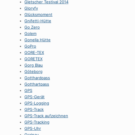
Gletscher Testival 2014
Gloryfy
Glücksmoment
Gnifetti-Hütte
Go Zero
Golem
Gonella Hütte
GoPro
GORE-TEX
GORETEX
Gorg Blau
Göteborg
Gotthardpass
Gotthartpass
GPS
GPS-Gerät
GPS-Logging
GPS-Track
GPS-Track aufzeichnen
GPS-Tracking
GPS-Uhr
Grainau