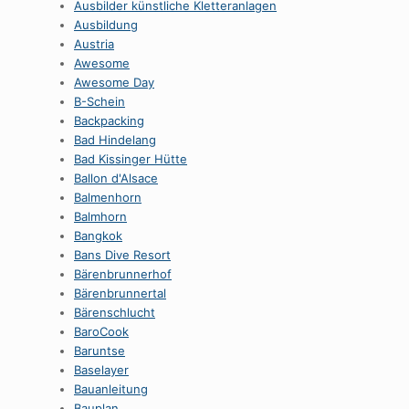
Ausbilder künstliche Kletteranlagen
Ausbildung
Austria
Awesome
Awesome Day
B-Schein
Backpacking
Bad Hindelang
Bad Kissinger Hütte
Ballon d'Alsace
Balmenhorn
Balmhorn
Bangkok
Bans Dive Resort
Bärenbrunnerhof
Bärenbrunnertal
Bärenschlucht
BaroCook
Baruntse
Baselayer
Bauanleitung
Bauplan