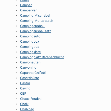
Camper
Campervan
Camping Mischabel
Camping Mortaratsch
Campingausbau
Campingausbausatz
Campingauto
Campingbox
Campingbus
Campingkiste
Campingplatz Bärenschlucht
Canyonauten
Canyoning
Capanna Gnifetti
Casattihütte
Castor
Caving
CEP
Chaat-Festival
Chalk
Chalkbag