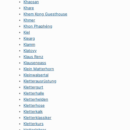
Khaosan
Khare
Khem Kong Guesthouse
Khmer
Khon Phaphéng
Kiel
Kjearg
Klamm
Klatovy
Klaus Renz
Klausenpass
Klein Matterhorn
Kleinwalsertal
Kletterausrüstung
Klettergurt
Kletterhalle
Kletterhelden
Kletterhose
Kletterkalk
Kletterklassiker
Kletterkurs
kletterlehrer