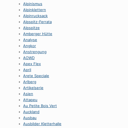
Alpinismus
Alpinklettern
Alpinrucksack
Alpspitz-Ferrata
Alpspitze
Amberger Hütte
Analyse
Angkor
Anstrengung
AOWD
Apex Flex
April
Arete Speciale
Arlberg
Artikelserie
Asien
Attapeu
Au Petite Bois Vert
Auckland
Ausbau
Ausbilder Kletterhalle