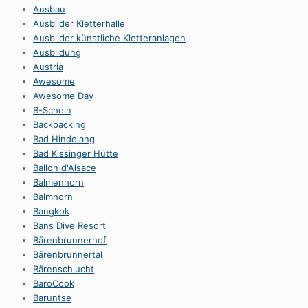
Ausbau
Ausbilder Kletterhalle
Ausbilder künstliche Kletteranlagen
Ausbildung
Austria
Awesome
Awesome Day
B-Schein
Backpacking
Bad Hindelang
Bad Kissinger Hütte
Ballon d'Alsace
Balmenhorn
Balmhorn
Bangkok
Bans Dive Resort
Bärenbrunnerhof
Bärenbrunnertal
Bärenschlucht
BaroCook
Baruntse