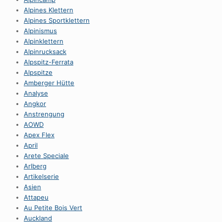
Alpines Klettern
Alpines Sportklettern
Alpinismus
Alpinklettern
Alpinrucksack
Alpspitz-Ferrata
Alpspitze
Amberger Hütte
Analyse
Angkor
Anstrengung
AOWD
Apex Flex
April
Arete Speciale
Arlberg
Artikelserie
Asien
Attapeu
Au Petite Bois Vert
Auckland