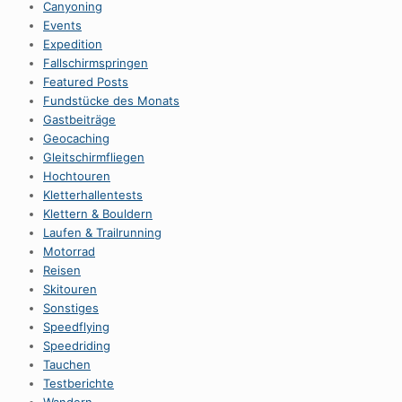
Canyoning
Events
Expedition
Fallschirmspringen
Featured Posts
Fundstücke des Monats
Gastbeiträge
Geocaching
Gleitschirmfliegen
Hochtouren
Kletterhallentests
Klettern & Bouldern
Laufen & Trailrunning
Motorrad
Reisen
Skitouren
Sonstiges
Speedflying
Speedriding
Tauchen
Testberichte