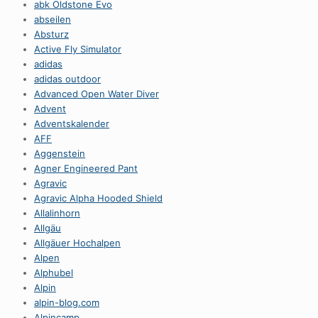
abk Oldstone Evo
abseilen
Absturz
Active Fly Simulator
adidas
adidas outdoor
Advanced Open Water Diver
Advent
Adventskalender
AFF
Aggenstein
Agner Engineered Pant
Agravic
Agravic Alpha Hooded Shield
Allalinhorn
Allgäu
Allgäuer Hochalpen
Alpen
Alphubel
Alpin
alpin-blog.com
Alpincamp