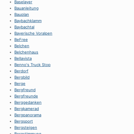
Baselayer
Bauanleitung
Bauplan
Baybachklamm
Baybachtal
Bayerische Voralpen
BeFree
Belchen
Belchenhaus
Bellavista
Benno's Truck Stop
Berdorf
Bergbild
Berge
Bergfreund
Bergfreunde
Berggedanken
Bergkamerad
Bergpanorama
Bergsport
Bergsteigen
Bergstimmung