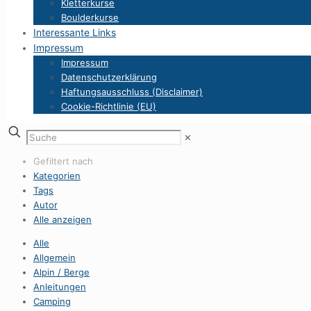
Kletterkurse
Boulderkurse
Interessante Links
Impressum
Impressum
Datenschutzerklärung
Haftungsausschluss (Disclaimer)
Cookie-Richtlinie (EU)
✕
Gefiltert nach
Kategorien
Tags
Autor
Alle anzeigen
Alle
Allgemein
Alpin / Berge
Anleitungen
Camping