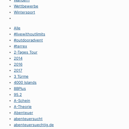
Wandern
Wettbewerbe
Wintersport
Alle
#livewithoutlimits
#outdooradvent
#terrex
2-Tages Tour
2014
2016
2017
3 Türme
4000 Islands
8BPlus
95.2
A-Schein
A-Theorie
Abenteuer
abenteuersucht
abenteuersuechtig.de