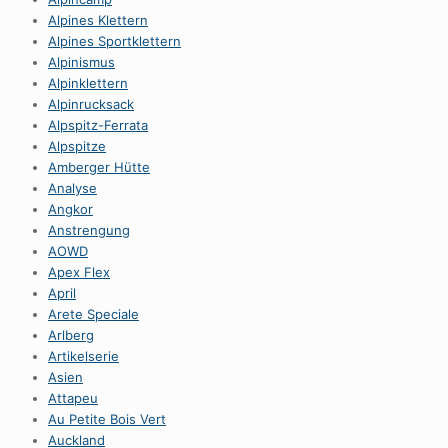
Alpines Klettern
Alpines Sportklettern
Alpinismus
Alpinklettern
Alpinrucksack
Alpspitz-Ferrata
Alpspitze
Amberger Hütte
Analyse
Angkor
Anstrengung
AOWD
Apex Flex
April
Arete Speciale
Arlberg
Artikelserie
Asien
Attapeu
Au Petite Bois Vert
Auckland