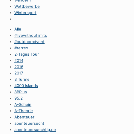
Wandern
Wettbewerbe
Wintersport
Alle
#livewithoutlimits
#outdooradvent
#terrex
2-Tages Tour
2014
2016
2017
3 Türme
4000 Islands
8BPlus
95.2
A-Schein
A-Theorie
Abenteuer
abenteuersucht
abenteuersuechtig.de