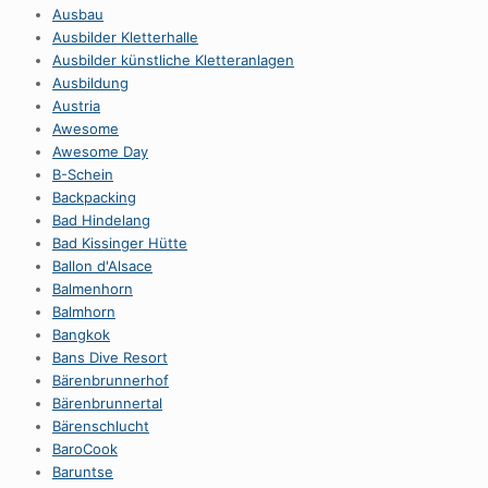
Ausbau
Ausbilder Kletterhalle
Ausbilder künstliche Kletteranlagen
Ausbildung
Austria
Awesome
Awesome Day
B-Schein
Backpacking
Bad Hindelang
Bad Kissinger Hütte
Ballon d'Alsace
Balmenhorn
Balmhorn
Bangkok
Bans Dive Resort
Bärenbrunnerhof
Bärenbrunnertal
Bärenschlucht
BaroCook
Baruntse