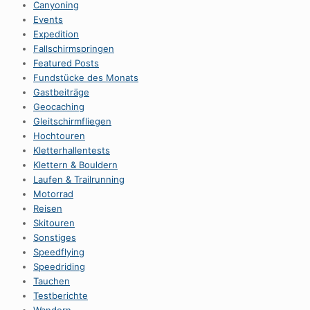
Canyoning
Events
Expedition
Fallschirmspringen
Featured Posts
Fundstücke des Monats
Gastbeiträge
Geocaching
Gleitschirmfliegen
Hochtouren
Kletterhallentests
Klettern & Bouldern
Laufen & Trailrunning
Motorrad
Reisen
Skitouren
Sonstiges
Speedflying
Speedriding
Tauchen
Testberichte