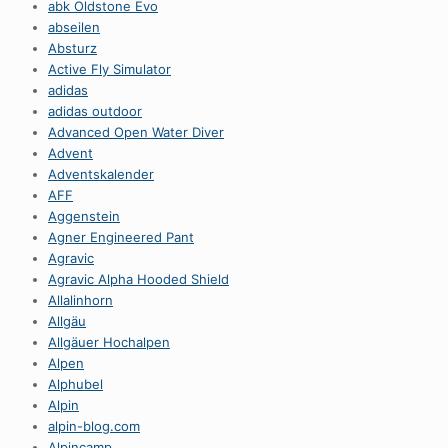
abk Oldstone Evo
abseilen
Absturz
Active Fly Simulator
adidas
adidas outdoor
Advanced Open Water Diver
Advent
Adventskalender
AFF
Aggenstein
Agner Engineered Pant
Agravic
Agravic Alpha Hooded Shield
Allalinhorn
Allgäu
Allgäuer Hochalpen
Alpen
Alphubel
Alpin
alpin-blog.com
Alpincamp