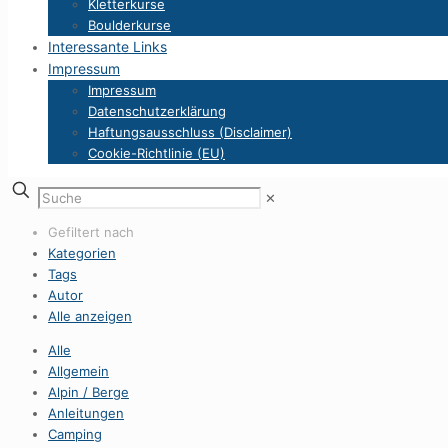
Kletterkurse
Boulderkurse
Interessante Links
Impressum
Impressum
Datenschutzerklärung
Haftungsausschluss (Disclaimer)
Cookie-Richtlinie (EU)
✕
Gefiltert nach
Kategorien
Tags
Autor
Alle anzeigen
Alle
Allgemein
Alpin / Berge
Anleitungen
Camping