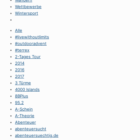
Wandern
Wettbewerbe
Wintersport
Alle
#livewithoutlimits
#outdooradvent
#terrex
2-Tages Tour
2014
2016
2017
3 Türme
4000 Islands
8BPlus
95.2
A-Schein
A-Theorie
Abenteuer
abenteuersucht
abenteuersuechtig.de