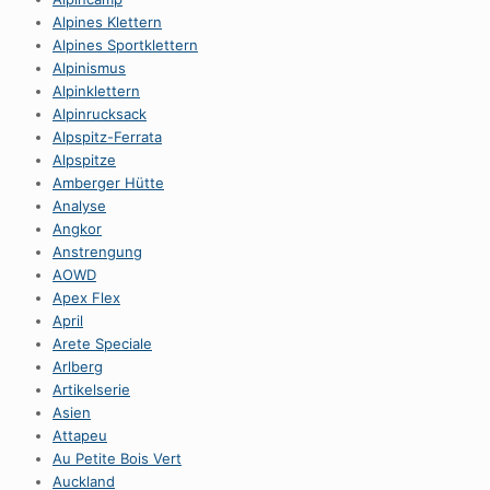
Alpines Klettern
Alpines Sportklettern
Alpinismus
Alpinklettern
Alpinrucksack
Alpspitz-Ferrata
Alpspitze
Amberger Hütte
Analyse
Angkor
Anstrengung
AOWD
Apex Flex
April
Arete Speciale
Arlberg
Artikelserie
Asien
Attapeu
Au Petite Bois Vert
Auckland