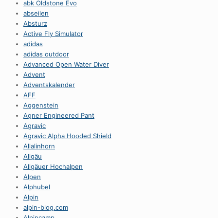
abk Oldstone Evo
abseilen
Absturz
Active Fly Simulator
adidas
adidas outdoor
Advanced Open Water Diver
Advent
Adventskalender
AFF
Aggenstein
Agner Engineered Pant
Agravic
Agravic Alpha Hooded Shield
Allalinhorn
Allgäu
Allgäuer Hochalpen
Alpen
Alphubel
Alpin
alpin-blog.com
Alpincamp