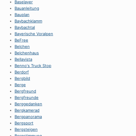
Baselayer
Bauanleitung
Bauplan
Baybachklamm
Baybachtal
Bayerische Voralpen
BeFree
Belchen
Belchenhaus
Bellavista
Benno's Truck Stop
Berdorf
Bergbild
Berge
Bergfreund
Bergfreunde
Berggedanken
Bergkamerad
Bergpanorama
Bergsport
Bergsteigen
Bergstimmung