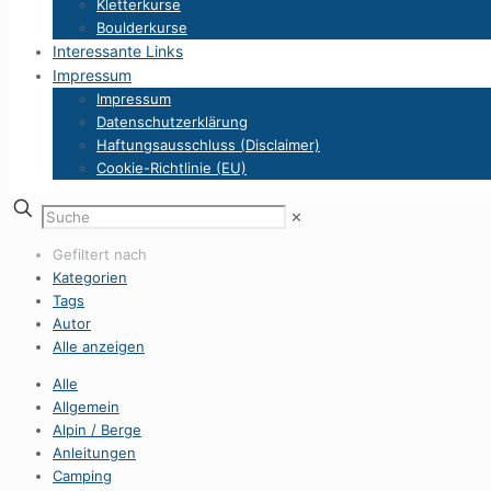
Kletterkurse
Boulderkurse
Interessante Links
Impressum
Impressum
Datenschutzerklärung
Haftungsausschluss (Disclaimer)
Cookie-Richtlinie (EU)
✕
Gefiltert nach
Kategorien
Tags
Autor
Alle anzeigen
Alle
Allgemein
Alpin / Berge
Anleitungen
Camping