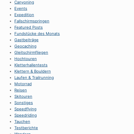
Canyoning
Events
Expedition
Fallschirmspringen
Featured Posts
Fundstücke des Monats
Gastbeiträge
Geocaching
Gleitschirmfliegen
Hochtouren
Kletterhallentests
Klettern & Bouldern
Laufen & Trailrunning
Motorrad
Reisen
Skitouren
Sonstiges
Speedflying
Speedriding
Tauchen
Testberichte