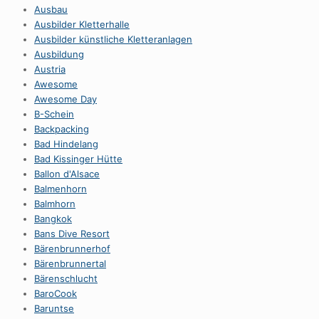
Ausbau
Ausbilder Kletterhalle
Ausbilder künstliche Kletteranlagen
Ausbildung
Austria
Awesome
Awesome Day
B-Schein
Backpacking
Bad Hindelang
Bad Kissinger Hütte
Ballon d'Alsace
Balmenhorn
Balmhorn
Bangkok
Bans Dive Resort
Bärenbrunnerhof
Bärenbrunnertal
Bärenschlucht
BaroCook
Baruntse