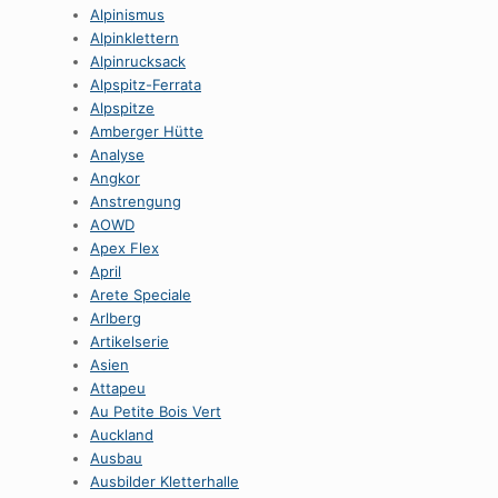
Alpinismus
Alpinklettern
Alpinrucksack
Alpspitz-Ferrata
Alpspitze
Amberger Hütte
Analyse
Angkor
Anstrengung
AOWD
Apex Flex
April
Arete Speciale
Arlberg
Artikelserie
Asien
Attapeu
Au Petite Bois Vert
Auckland
Ausbau
Ausbilder Kletterhalle