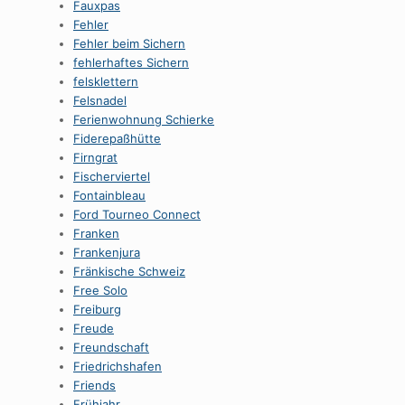
Fauxpas
Fehler
Fehler beim Sichern
fehlerhaftes Sichern
felsklettern
Felsnadel
Ferienwohnung Schierke
Fiderepaßhütte
Firngrat
Fischerviertel
Fontainbleau
Ford Tourneo Connect
Franken
Frankenjura
Fränkische Schweiz
Free Solo
Freiburg
Freude
Freundschaft
Friedrichshafen
Friends
Frühjahr