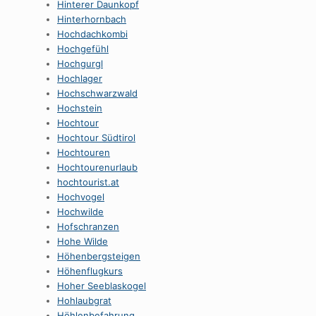
Hinterer Daunkopf
Hinterhornbach
Hochdachkombi
Hochgefühl
Hochgurgl
Hochlager
Hochschwarzwald
Hochstein
Hochtour
Hochtour Südtirol
Hochtouren
Hochtourenurlaub
hochtourist.at
Hochvogel
Hochwilde
Hofschranzen
Hohe Wilde
Höhenbergsteigen
Höhenflugkurs
Hoher Seeblaskogel
Hohlaubgrat
Höhlenbefahrung