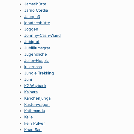
Jamtalhütte
Jarno Cordia
Jaunpaß
jenatschhütte
Joggen
Johnny-Cash-Wand
Jubigrat
Jubiläumsgrat
Jugendliche
Julier-Hospiz
julierpass
Jungle Trekking
Juni
K2 Wayback
Kaipara
Kanchenjunga
Kastenwagen
Kathmandu
Keile
kein Pulver
Khao San