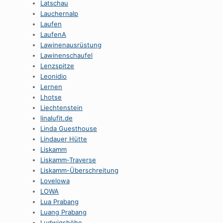
Latschau
Lauchernalp
Laufen
LaufenA
Lawinenausrüstung
Lawinenschaufel
Lenzspitze
Leonidio
Lernen
Lhotse
Liechtenstein
linalufit.de
Linda Guesthouse
Lindauer Hütte
Liskamm
Liskamm-Traverse
Liskamm-Überschreitung
Lovelowa
LOWA
Lua Prabang
Luang Prabang
Ludwigshöhe