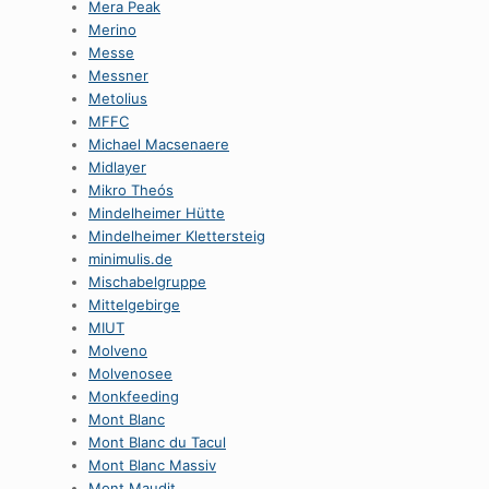
Mera Peak
Merino
Messe
Messner
Metolius
MFFC
Michael Macsenaere
Midlayer
Mikro Theós
Mindelheimer Hütte
Mindelheimer Klettersteig
minimulis.de
Mischabelgruppe
Mittelgebirge
MIUT
Molveno
Molvenosee
Monkfeeding
Mont Blanc
Mont Blanc du Tacul
Mont Blanc Massiv
Mont Maudit