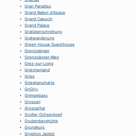
Gran Paradiso
Grand Ballon d'Alsace
Grand Capucin
Grand Palace
Gratüberschreitung
Gratwanderung
Green House Guesthouse
Grenzgänger
Grenzgänger-Weg
Grez-zur-Loing
Griechenland
Gries
Grieskarscharte
GriGri+
Grimselpass
Grossarl
Grossarltal
Großer Ochsenkopf
Grubenberghütte
Grundkurs
Gryphon Jacket