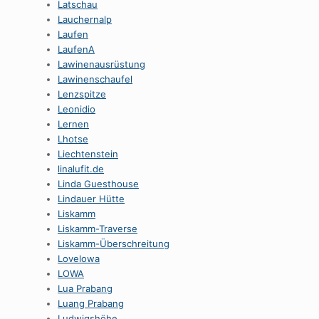
Latschau
Lauchernalp
Laufen
LaufenA
Lawinenausrüstung
Lawinenschaufel
Lenzspitze
Leonidio
Lernen
Lhotse
Liechtenstein
linalufit.de
Linda Guesthouse
Lindauer Hütte
Liskamm
Liskamm-Traverse
Liskamm-Überschreitung
Lovelowa
LOWA
Lua Prabang
Luang Prabang
Ludwigshöhe