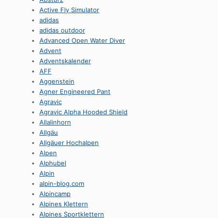
Active Fly Simulator
adidas
adidas outdoor
Advanced Open Water Diver
Advent
Adventskalender
AFF
Aggenstein
Agner Engineered Pant
Agravic
Agravic Alpha Hooded Shield
Allalinhorn
Allgäu
Allgäuer Hochalpen
Alpen
Alphubel
Alpin
alpin-blog.com
Alpincamp
Alpines Klettern
Alpines Sportklettern