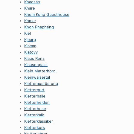
Khaosan
Khare
Khem Kong Guesthouse
Khmer
Khon Phaphéng
Kiel
Kjearg
Klamm
Klatovy
Klaus Renz
Klausenpass
Klein Matterhorn
Kleinwalsertal
Kletterausrüstung
Klettergurt
Kletterhalle
Kletterhelden
Kletterhose
Kletterkalk
Kletterklassiker
Kletterkurs
kletterlehrer