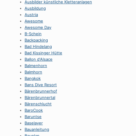
Ausbilder künstliche Kletteranlagen
Ausbildung
Austria
Awesome
Awesome Day
B-Schein
Backpacking
Bad Hindelang
Bad Kissinger Hütte
Ballon d'Alsace
Balmenhorn
Balmhorn
Bangkok
Bans Dive Resort
Bärenbrunnerhof
Bärenbrunnertal
Bärenschlucht
BaroCook
Baruntse
Baselayer
Bauanleitung
Bauplan