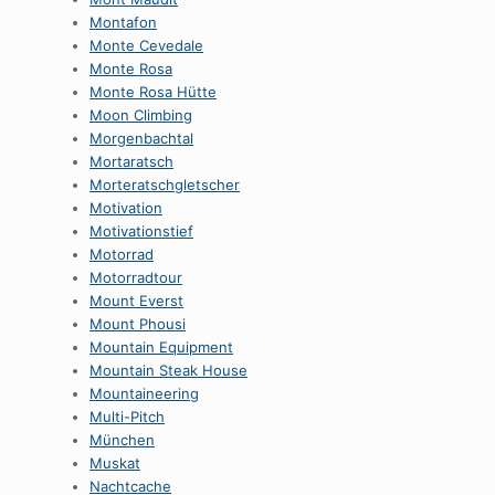
Montafon
Monte Cevedale
Monte Rosa
Monte Rosa Hütte
Moon Climbing
Morgenbachtal
Mortaratsch
Morteratschgletscher
Motivation
Motivationstief
Motorrad
Motorradtour
Mount Everst
Mount Phousi
Mountain Equipment
Mountain Steak House
Mountaineering
Multi-Pitch
München
Muskat
Nachtcache