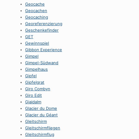
Geocache
Geocachen
Geocaching
Georeferenzierung
Geschenkefinder
GET
Gewinnspiel
Gibbon Experience
Gimpel
Gimpel-Südwand
Gimpelhaus
Gipfel
Gipfelgrat
Giro Combyn
Giro Edit
Gjaidalm
Glacier du Dome
Glacier du Géant
Gleitschirm
Gleitschirmfliegen
Gleitschirmflug