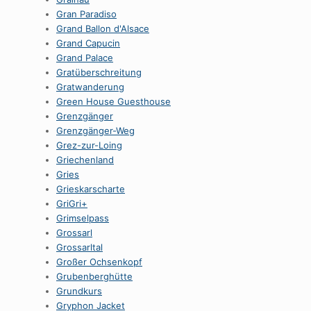
Gran Paradiso
Grand Ballon d'Alsace
Grand Capucin
Grand Palace
Gratüberschreitung
Gratwanderung
Green House Guesthouse
Grenzgänger
Grenzgänger-Weg
Grez-zur-Loing
Griechenland
Gries
Grieskarscharte
GriGri+
Grimselpass
Grossarl
Grossarltal
Großer Ochsenkopf
Grubenberghütte
Grundkurs
Gryphon Jacket