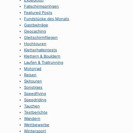
Expedition
Fallschirmspringen
Featured Posts
Fundstücke des Monats
Gastbeiträge
Geocaching
Gleitschirmfliegen
Hochtouren
Kletterhallentests
Klettern & Bouldern
Laufen & Trailrunning
Motorrad
Reisen
Skitouren
Sonstiges
Speedflying
Speedriding
Tauchen
Testberichte
Wandern
Wettbewerbe
Wintersport