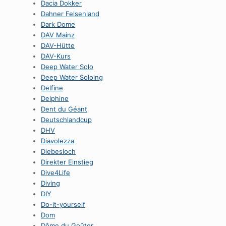
Dacia Dokker
Dahner Felsenland
Dark Dome
DAV Mainz
DAV-Hütte
DAV-Kurs
Deep Water Solo
Deep Water Soloing
Delfine
Delphine
Dent du Géant
Deutschlandcup
DHV
Diavolezza
Diebesloch
Direkter Einstieg
Dive4Life
Diving
DIY
Do-it-yourself
Dom
Dôme du Goûter