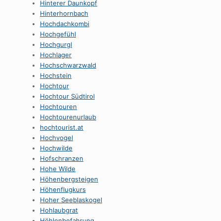
Hinterer Daunkopf
Hinterhornbach
Hochdachkombi
Hochgefühl
Hochgurgl
Hochlager
Hochschwarzwald
Hochstein
Hochtour
Hochtour Südtirol
Hochtouren
Hochtourenurlaub
hochtourist.at
Hochvogel
Hochwilde
Hofschranzen
Hohe Wilde
Höhenbergsteigen
Höhenflugkurs
Hoher Seeblaskogel
Hohlaubgrat
Höhlenbefahrung