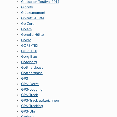
Gletscher Testival 2014
Gloryfy
Glücksmoment
Gnifetti-Hütte
Go Zero
Golem
Gonella Hütte
GoPro
GORE-TEX
GORETEX
Gorg Blau
Göteborg
Gotthardpass
Gotthartpass
GPS
GPS-Gerät
GPS-Logging
GPS-Track
GPS-Track aufzeichnen
GPS-Tracking
GPS-Uhr
Grainau