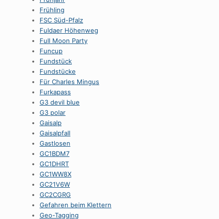
Frühling
FSC Süd-Pfalz
Fuldaer Höhenweg
Full Moon Party
Funcup
Fundstück
Fundstücke
Für Charles Mingus
Furkapass
G3 devil blue
G3 polar
Gaisalp
Gaisalpfall
Gastlosen
GC1BDM7
GC1DHRT
GC1WW8X
GC21V6W
GC2CGRG
Gefahren beim Klettern
Geo-Tagging