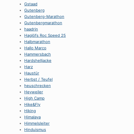
Gstaad
Gutenberg
Gutenberg-Marathon
Gutenbergmarathon
haadrin
Haglöfs Roc Speed 25
Halbmarathon
Hallo Marco
Hammersbach
Hardshelljacke
Harz
Haustür
Herbst / Teufel
heuschrecken
Heyweiler
High Camp
Hike&Fly
Hiking
Himalaya
Himmelsleiter
Hinduismus