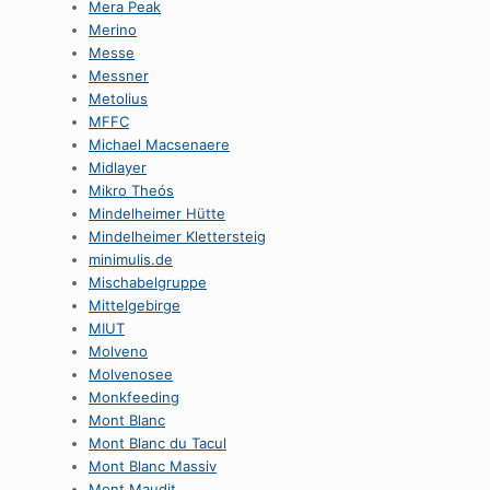
Mera Peak
Merino
Messe
Messner
Metolius
MFFC
Michael Macsenaere
Midlayer
Mikro Theós
Mindelheimer Hütte
Mindelheimer Klettersteig
minimulis.de
Mischabelgruppe
Mittelgebirge
MIUT
Molveno
Molvenosee
Monkfeeding
Mont Blanc
Mont Blanc du Tacul
Mont Blanc Massiv
Mont Maudit