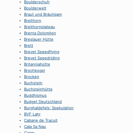
Boulderschuh
Boulderwelt
Braut und Bräutigam
Breithorn
Breithornplateau
Brenta Dolomiten
Breslauer Hütte
Brett
Brevet Speedflying
Brevet Speedriding
Britanniahütte
Brochkogel
Brocken
Buchstein
Buchsteinhütte
Buddhismus
Budget Deutschland
Burghaldefels; Spekulation
BVF Lahr
Cabane de Tracuit
Cala Sa Nau
Camp