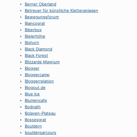
Berner Oberland
Betreuer für künstliche Kletteranlagen
Bewegungsforum
Biancograt
Biberbox
Bielerhöhe
Bishorn
Black Diamond
Black Forest
Blizzarde Magnum
Blogger
Bloggercamp
Bloggerrelation
Blogout.de
Blue Ice
Blumencafe
Bodnath
Bolaven-Plateau
Bossesgrat
Bouldern
boulderparcours