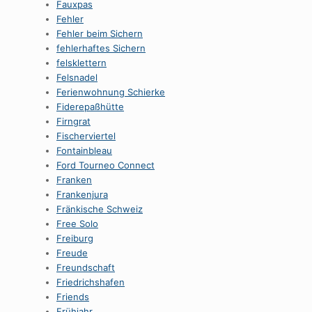
Fauxpas
Fehler
Fehler beim Sichern
fehlerhaftes Sichern
felsklettern
Felsnadel
Ferienwohnung Schierke
Fiderepaßhütte
Firngrat
Fischerviertel
Fontainbleau
Ford Tourneo Connect
Franken
Frankenjura
Fränkische Schweiz
Free Solo
Freiburg
Freude
Freundschaft
Friedrichshafen
Friends
Frühjahr