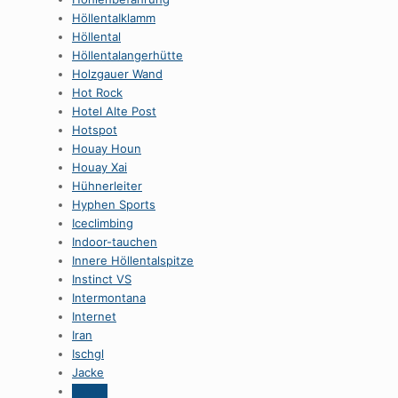
HöllentaIklamm
Höllental
Höllentalangerhütte
Holzgauer Wand
Hot Rock
Hotel Alte Post
Hotspot
Houay Houn
Houay Xai
Hühnerleiter
Hyphen Sports
Iceclimbing
Indoor-tauchen
Innere Höllentalspitze
Instinct VS
Intermontana
Internet
Iran
Ischgl
Jacke
Jamtal