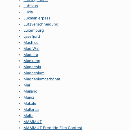
Luftikus
Lukla
Lukmanierpass
Lutzverschneidung
Luxemburg
Lysefjord
Machico
Mad Wall
Madeira
Maekong
Magnesia
Magnesium
Magnesiumcarbonat
Mai
Mailand
Mainz
Makalu
Mallorca
Malta
MAMMUT
MAMMUT Freeride Film Contest