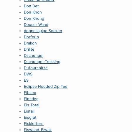
Don Det
Don Khon
Don Khong
Dooser Wand
doppellagige Socken
Dorfpub
Drakon
Drilite
Dschungel
Dschungel-Trekking
Dufourspitze
DWS
E9
Eclipse Hooded Zip Tee
Eibsee
Einstieg
Eis Total
Eisfall
Eisgrat
Eisklettern
Eiswand-Biwak