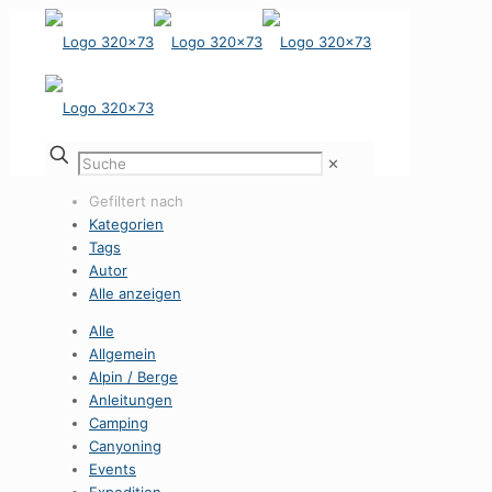
✕
Gefiltert nach
Kategorien
Tags
Autor
Alle anzeigen
Alle
Allgemein
Alpin / Berge
Anleitungen
Camping
Canyoning
Events