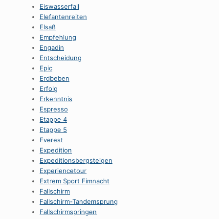
Eiswasserfall
Elefantenreiten
Elsaß
Empfehlung
Engadin
Entscheidung
Epic
Erdbeben
Erfolg
Erkenntnis
Espresso
Etappe 4
Etappe 5
Everest
Expedition
Expeditionsbergsteigen
Experiencetour
Extrem Sport Fimnacht
Fallschirm
Fallschirm-Tandemsprung
Fallschirmspringen