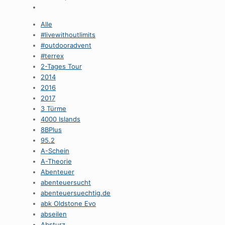
Alle
#livewithoutlimits
#outdooradvent
#terrex
2-Tages Tour
2014
2016
2017
3 Türme
4000 Islands
8BPlus
95.2
A-Schein
A-Theorie
Abenteuer
abenteuersucht
abenteuersuechtig.de
abk Oldstone Evo
abseilen
Absturz