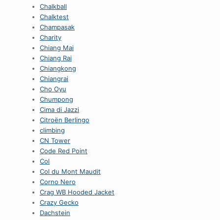
Chalkball
Chalktest
Champasak
Charity
Chiang Mai
Chiang Rai
Chiangkong
Chiangrai
Cho Oyu
Chumpong
Cima di Jazzi
Citroën Berlingo
climbing
CN Tower
Code Red Point
Col
Col du Mont Maudit
Corno Nero
Crag WB Hooded Jacket
Crazy Gecko
Dachstein