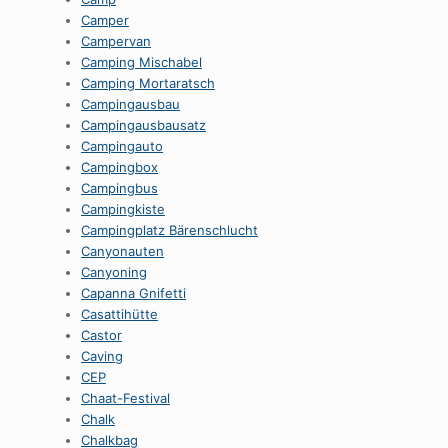
Camper
Campervan
Camping Mischabel
Camping Mortaratsch
Campingausbau
Campingausbausatz
Campingauto
Campingbox
Campingbus
Campingkiste
Campingplatz Bärenschlucht
Canyonauten
Canyoning
Capanna Gnifetti
Casattihütte
Castor
Caving
CEP
Chaat-Festival
Chalk
Chalkbag