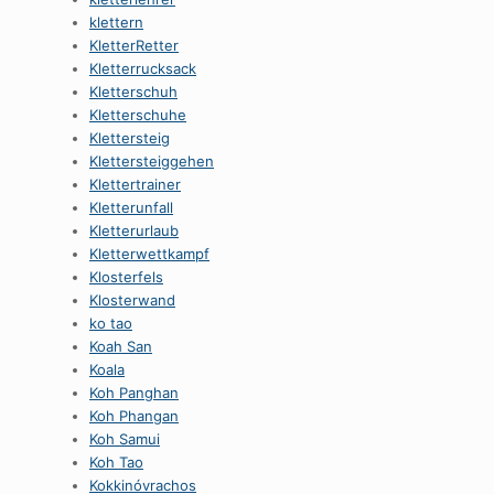
klettern
KletterRetter
Kletterrucksack
Kletterschuh
Kletterschuhe
Klettersteig
Klettersteiggehen
Klettertrainer
Kletterunfall
Kletterurlaub
Kletterwettkampf
Klosterfels
Klosterwand
ko tao
Koah San
Koala
Koh Panghan
Koh Phangan
Koh Samui
Koh Tao
Kokkinóvrachos