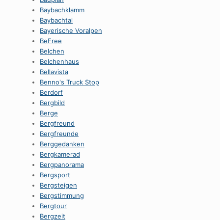
Baybachklamm
Baybachtal
Bayerische Voralpen
BeFree
Belchen
Belchenhaus
Bellavista
Benno's Truck Stop
Berdorf
Bergbild
Berge
Bergfreund
Bergfreunde
Berggedanken
Bergkamerad
Bergpanorama
Bergsport
Bergsteigen
Bergstimmung
Bergtour
Bergzeit