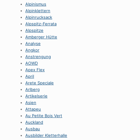
Alpinismus
Alpinklettern
Alpinrucksack
Alpspitz-Ferrata
Alpspitze
Amberger Hütte
Analyse
Angkor
Anstrengung
AOWD
Apex Flex
April
Arete Speciale
Arlberg
Artikelserie
Asien
Attapeu
Au Petite Bois Vert
Auckland
Ausbau
Ausbilder Kletterhalle