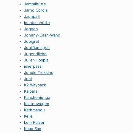
Jamtalhütte
Jarno Cordia
Jaunpaß
jenatschhütte
Joggen
Johnny-Cash-Wand
Jubigrat
Jubiläumsgrat
Jugendliche
Julier-Hospiz
julierpass
Jungle Trekking
Juni
K2 Wayback
Kaipara
Kanchenjunga
Kastenwagen
Kathmandu
Keile
kein Pulver
Khao San