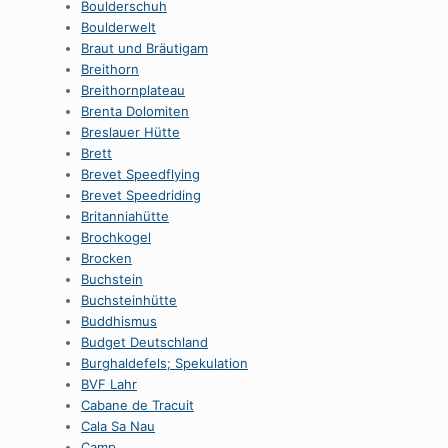
Boulderschuh
Boulderwelt
Braut und Bräutigam
Breithorn
Breithornplateau
Brenta Dolomiten
Breslauer Hütte
Brett
Brevet Speedflying
Brevet Speedriding
Britanniahütte
Brochkogel
Brocken
Buchstein
Buchsteinhütte
Buddhismus
Budget Deutschland
Burghaldefels; Spekulation
BVF Lahr
Cabane de Tracuit
Cala Sa Nau
Camp