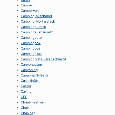
Camper
Campervan
Camping Mischabel
Camping Mortaratsch
Campingausbau
Campingausbausatz
Campingauto
Campingbox
Campingbus
Campingkiste
Campingplatz Bärenschlucht
Canyonauten
Canyoning
Capanna Gnifetti
Casattihütte
Castor
Caving
CEP
Chaat-Festival
Chalk
Chalkbag