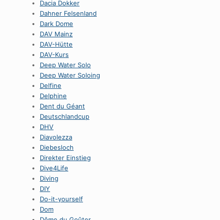
Dacia Dokker
Dahner Felsenland
Dark Dome
DAV Mainz
DAV-Hütte
DAV-Kurs
Deep Water Solo
Deep Water Soloing
Delfine
Delphine
Dent du Géant
Deutschlandcup
DHV
Diavolezza
Diebesloch
Direkter Einstieg
Dive4Life
Diving
DIY
Do-it-yourself
Dom
Dôme du Goûter