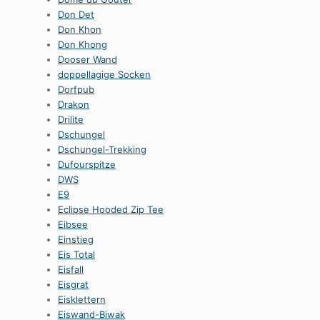
Don Det
Don Khon
Don Khong
Dooser Wand
doppellagige Socken
Dorfpub
Drakon
Drilite
Dschungel
Dschungel-Trekking
Dufourspitze
DWS
E9
Eclipse Hooded Zip Tee
Eibsee
Einstieg
Eis Total
Eisfall
Eisgrat
Eisklettern
Eiswand-Biwak