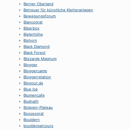
Berner Oberland
Betreuer für künstliche Kletteranlagen
Bewegungsforum
Biancograt
Biberbox
Bielerhöhe
Bishorn
Black Diamond
Black Forest
Blizzarde Magnum
Blogger
Bloggercamp
Bloggerrelation
Blogout.de
Blue Ice
Blumencafe
Bodnath
Bolaven-Plateau
Bossesgrat
Bouldern
boulderparcours