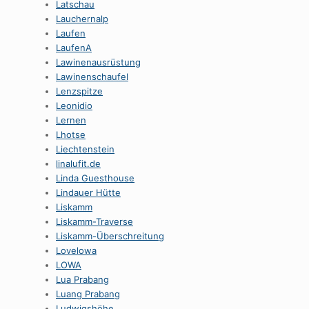
Latschau
Lauchernalp
Laufen
LaufenA
Lawinenausrüstung
Lawinenschaufel
Lenzspitze
Leonidio
Lernen
Lhotse
Liechtenstein
linalufit.de
Linda Guesthouse
Lindauer Hütte
Liskamm
Liskamm-Traverse
Liskamm-Überschreitung
Lovelowa
LOWA
Lua Prabang
Luang Prabang
Ludwigshöhe