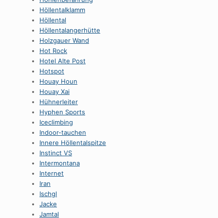
HöllentaIklamm
Höllental
Höllentalangerhütte
Holzgauer Wand
Hot Rock
Hotel Alte Post
Hotspot
Houay Houn
Houay Xai
Hühnerleiter
Hyphen Sports
Iceclimbing
Indoor-tauchen
Innere Höllentalspitze
Instinct VS
Intermontana
Internet
Iran
Ischgl
Jacke
Jamtal