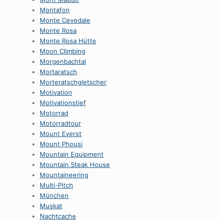
Montafon
Monte Cevedale
Monte Rosa
Monte Rosa Hütte
Moon Climbing
Morgenbachtal
Mortaratsch
Morteratschgletscher
Motivation
Motivationstief
Motorrad
Motorradtour
Mount Everst
Mount Phousi
Mountain Equipment
Mountain Steak House
Mountaineering
Multi-Pitch
München
Muskat
Nachtcache