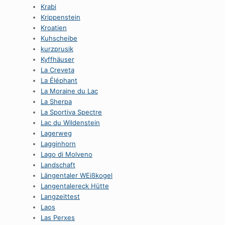
Krabi
Krippenstein
Kroatien
Kuhscheibe
kurzprusik
Kyffhäuser
La Creveta
La Éléphant
La Moraine du Lac
La Sherpa
La Sportiva Spectre
Lac du Wildenstein
Lagerweg
Lagginhorn
Lago di Molveno
Landschaft
Längentaler WEißkogel
Langentalereck Hütte
Langzeittest
Laos
Las Perxes