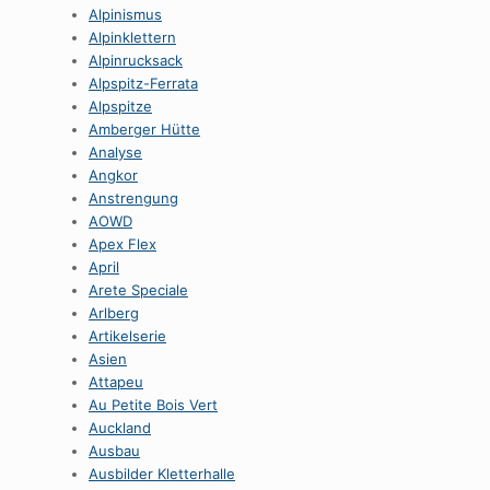
Alpinismus
Alpinklettern
Alpinrucksack
Alpspitz-Ferrata
Alpspitze
Amberger Hütte
Analyse
Angkor
Anstrengung
AOWD
Apex Flex
April
Arete Speciale
Arlberg
Artikelserie
Asien
Attapeu
Au Petite Bois Vert
Auckland
Ausbau
Ausbilder Kletterhalle