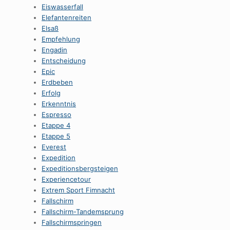
Eiswasserfall
Elefantenreiten
Elsaß
Empfehlung
Engadin
Entscheidung
Epic
Erdbeben
Erfolg
Erkenntnis
Espresso
Etappe 4
Etappe 5
Everest
Expedition
Expeditionsbergsteigen
Experiencetour
Extrem Sport Fimnacht
Fallschirm
Fallschirm-Tandemsprung
Fallschirmspringen