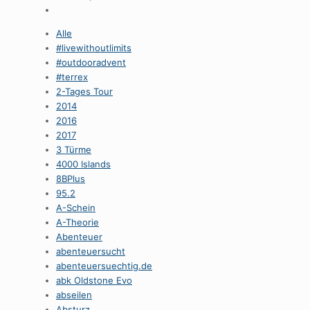
Alle
#livewithoutlimits
#outdooradvent
#terrex
2-Tages Tour
2014
2016
2017
3 Türme
4000 Islands
8BPlus
95.2
A-Schein
A-Theorie
Abenteuer
abenteuersucht
abenteuersuechtig.de
abk Oldstone Evo
abseilen
Absturz