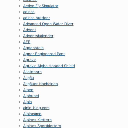
Active Fly Simulator
adidas
adidas outdoor
Advanced Open Water Diver
Advent
Adventskalender
AFF
Aggenstein
Agner Engineered Pant
Agravic
Agravic Alpha Hooded Shield
Allalinhorn
Allgäu
Allgäuer Hochalpen
Alpen
Alphubel
Alpin
alpin-blog.com
Alpincamp
Alpines Klettern
Alpines Sportklettern