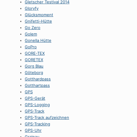
Gletscher Testival 2014
Gloryfy
Glücksmoment
Gnifetti-Hütte
Go Zero
Golem
Gonella Hütte
GoPro
GORE-TEX
GORETEX
Gorg Blau
Göteborg
Gotthardpass
Gotthartpass
GPS
GPS-Gerät
GPS-Logging
GPS-Track
GPS-Track aufzeichnen
GPS-Tracking
GPS-Uhr
Grainau