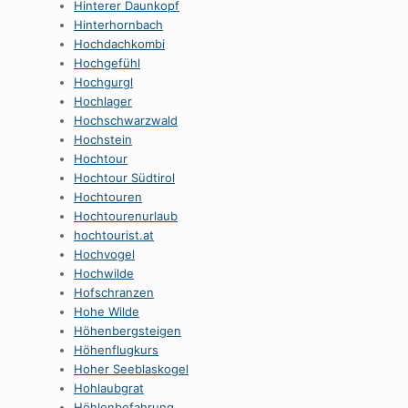
Hinterer Daunkopf
Hinterhornbach
Hochdachkombi
Hochgefühl
Hochgurgl
Hochlager
Hochschwarzwald
Hochstein
Hochtour
Hochtour Südtirol
Hochtouren
Hochtourenurlaub
hochtourist.at
Hochvogel
Hochwilde
Hofschranzen
Hohe Wilde
Höhenbergsteigen
Höhenflugkurs
Hoher Seeblaskogel
Hohlaubgrat
Höhlenbefahrung