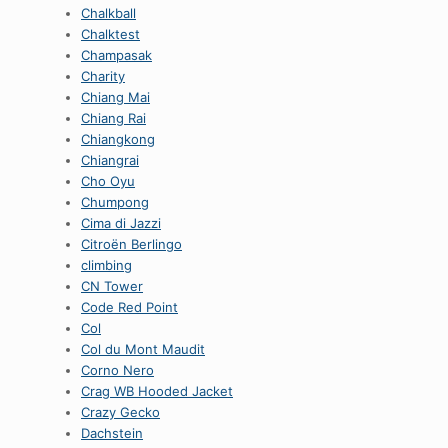
Chalkball
Chalktest
Champasak
Charity
Chiang Mai
Chiang Rai
Chiangkong
Chiangrai
Cho Oyu
Chumpong
Cima di Jazzi
Citroën Berlingo
climbing
CN Tower
Code Red Point
Col
Col du Mont Maudit
Corno Nero
Crag WB Hooded Jacket
Crazy Gecko
Dachstein