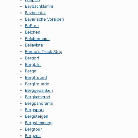
Baybachklamm
Baybachtal
Bayerische Voralpen
BeFree
Belchen
Belchenhaus
Bellavista
Benno's Truck Stop
Berdorf
Bergbild
Berge
Bergfreund
Bergfreunde
Berggedanken
Bergkamerad
Bergpanorama
Bergsport
Bergsteigen
Bergstimmung
Bergtour
Bergzeit