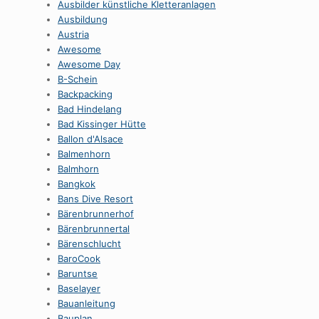
Ausbilder künstliche Kletteranlagen
Ausbildung
Austria
Awesome
Awesome Day
B-Schein
Backpacking
Bad Hindelang
Bad Kissinger Hütte
Ballon d'Alsace
Balmenhorn
Balmhorn
Bangkok
Bans Dive Resort
Bärenbrunnerhof
Bärenbrunnertal
Bärenschlucht
BaroCook
Baruntse
Baselayer
Bauanleitung
Bauplan