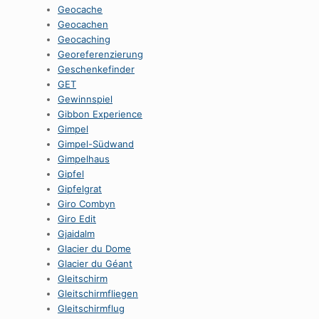
Geocache
Geocachen
Geocaching
Georeferenzierung
Geschenkefinder
GET
Gewinnspiel
Gibbon Experience
Gimpel
Gimpel-Südwand
Gimpelhaus
Gipfel
Gipfelgrat
Giro Combyn
Giro Edit
Gjaidalm
Glacier du Dome
Glacier du Géant
Gleitschirm
Gleitschirmfliegen
Gleitschirmflug