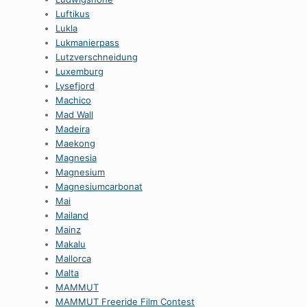
Luftikus
Lukla
Lukmanierpass
Lutzverschneidung
Luxemburg
Lysefjord
Machico
Mad Wall
Madeira
Maekong
Magnesia
Magnesium
Magnesiumcarbonat
Mai
Mailand
Mainz
Makalu
Mallorca
Malta
MAMMUT
MAMMUT Freeride Film Contest