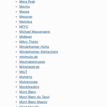
Mera Peak
Merino
Messe
Messner
Metolius
MFFC
Michael Macsenaere
Midlayer
Mikro Theós
Mindelheimer Hütte
Mindelheimer Klettersteig
minimulis.de
Mischabelgruppe
Mittelgebirge
MIUT
Molveno
Molvenosee
Monkfeeding
Mont Blanc
Mont Blanc du Tacul
Mont Blanc Massiv
Mont Maudit