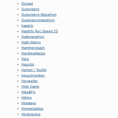
Gstaad
Gutenberg
Gutenberg-Marathon
Gutenbergmarathon
haadrin
Haglöfs Roc Speed 25
Halbmarathon
Hallo Marco
Hammersbach
Hardshelljacke
Harz
Haustür
Herbst / Teufel
heuschrecken
Heyweiler
High Camp
Hike&Fly
Hiking
Himalaya
Himmelsleiter
Hinduismus