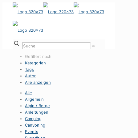
✕
Gefiltert nach
Kategorien
Tags
Autor
Alle anzeigen
Alle
Allgemein
Alpin / Berge
Anleitungen
Camping
Canyoning
Events