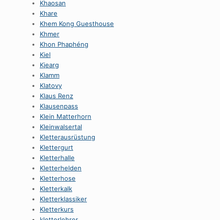
Khaosan
Khare
Khem Kong Guesthouse
Khmer
Khon Phaphéng
Kiel
Kjearg
Klamm
Klatovy
Klaus Renz
Klausenpass
Klein Matterhorn
Kleinwalsertal
Kletterausrüstung
Klettergurt
Kletterhalle
Kletterhelden
Kletterhose
Kletterkalk
Kletterklassiker
Kletterkurs
kletterlehrer