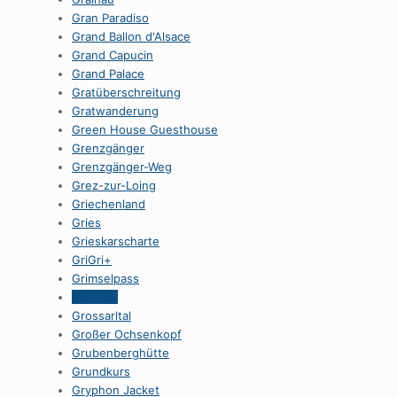
Gran Paradiso
Grand Ballon d'Alsace
Grand Capucin
Grand Palace
Gratüberschreitung
Gratwanderung
Green House Guesthouse
Grenzgänger
Grenzgänger-Weg
Grez-zur-Loing
Griechenland
Gries
Grieskarscharte
GriGri+
Grimselpass
Grossarl
Grossarltal
Großer Ochsenkopf
Grubenberghütte
Grundkurs
Gryphon Jacket