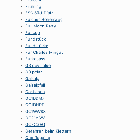
Frühling
FSC Süd-Pfalz
Fuldaer Höhenweg
Full Moon Party
Funcup
Fundstück
Fundstücke
Für Charles Mingus
Furkapass
G3 devil blue
G3 polar
Gaisalp
Gaisalpfall
Gastlosen
GC1BDM7
GC1DHRT
GC1WW8X
GC21V6W
GC2CGRG
Gefahren beim Klettern
Geo-Tagging