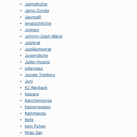
Jamtalhütte
Jarno Cordia
Jaunpaß
jenatschhütte
Joggen
Johnny-Cash-Wand
Jubigrat
Jubiläumsgrat
Jugendliche
Julier-Hospiz
julierpass
Jungle Trekking
Juni
K2 Wayback
Kaipara
Kanchenjunga
Kastenwagen
Kathmandu
Keile
kein Pulver
Khao San