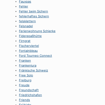
Fauxpas
Fehler
Fehler beim Sichern
fehlerhaftes Sichern
felsklettern
Felsnadel
Ferienwohnung Schierke
Fiderepaßhütte
Firngrat
Fischerviertel
Fontainbleau
Ford Tourneo Connect
Franken
Frankenjura
Fränkische Schweiz
Free Solo
Freiburg
Freude
Freundschaft
Friedrichshafen
Friends
Frühjahr