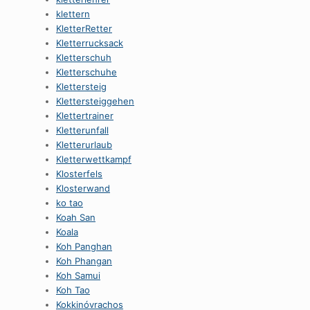
klettern
KletterRetter
Kletterrucksack
Kletterschuh
Kletterschuhe
Klettersteig
Klettersteiggehen
Klettertrainer
Kletterunfall
Kletterurlaub
Kletterwettkampf
Klosterfels
Klosterwand
ko tao
Koah San
Koala
Koh Panghan
Koh Phangan
Koh Samui
Koh Tao
Kokkinóvrachos