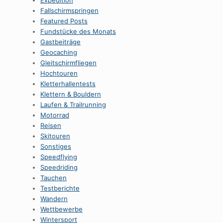
Expedition
Fallschirmspringen
Featured Posts
Fundstücke des Monats
Gastbeiträge
Geocaching
Gleitschirmfliegen
Hochtouren
Kletterhallentests
Klettern & Bouldern
Laufen & Trailrunning
Motorrad
Reisen
Skitouren
Sonstiges
Speedflying
Speedriding
Tauchen
Testberichte
Wandern
Wettbewerbe
Wintersport