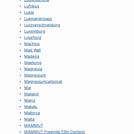
Luftikus
Lukla
Lukmanierpass
Lutzverschneidung
Luxemburg
Lysefjord
Machico
Mad Wall
Madeira
Maekong
Magnesia
Magnesium
Magnesiumcarbonat
Mai
Mailand
Mainz
Makalu
Mallorca
Malta
MAMMUT
MAMMUT Freeride Film Contest