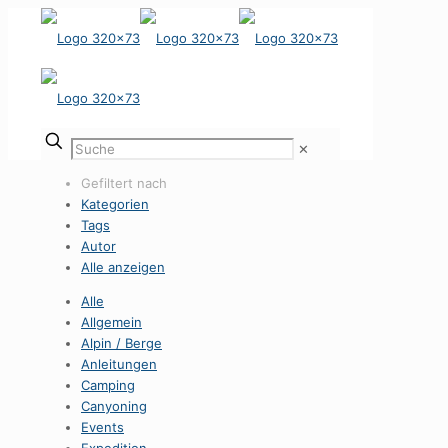
✕
Gefiltert nach
Kategorien
Tags
Autor
Alle anzeigen
Alle
Allgemein
Alpin / Berge
Anleitungen
Camping
Canyoning
Events