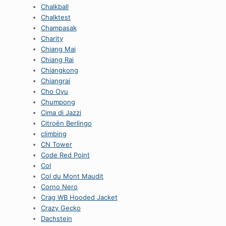
Chalkball
Chalktest
Champasak
Charity
Chiang Mai
Chiang Rai
Chiangkong
Chiangrai
Cho Oyu
Chumpong
Cima di Jazzi
Citroën Berlingo
climbing
CN Tower
Code Red Point
Col
Col du Mont Maudit
Corno Nero
Crag WB Hooded Jacket
Crazy Gecko
Dachstein