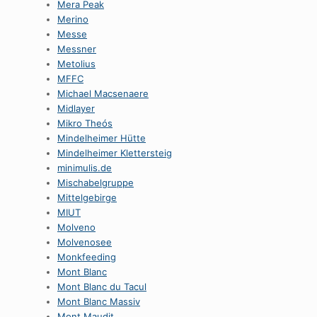
Mera Peak
Merino
Messe
Messner
Metolius
MFFC
Michael Macsenaere
Midlayer
Mikro Theós
Mindelheimer Hütte
Mindelheimer Klettersteig
minimulis.de
Mischabelgruppe
Mittelgebirge
MIUT
Molveno
Molvenosee
Monkfeeding
Mont Blanc
Mont Blanc du Tacul
Mont Blanc Massiv
Mont Maudit