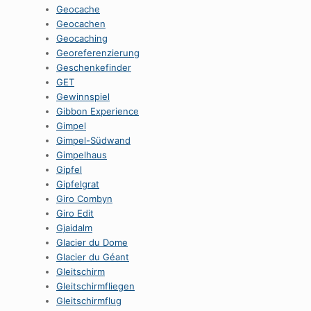
Geocache
Geocachen
Geocaching
Georeferenzierung
Geschenkefinder
GET
Gewinnspiel
Gibbon Experience
Gimpel
Gimpel-Südwand
Gimpelhaus
Gipfel
Gipfelgrat
Giro Combyn
Giro Edit
Gjaidalm
Glacier du Dome
Glacier du Géant
Gleitschirm
Gleitschirmfliegen
Gleitschirmflug