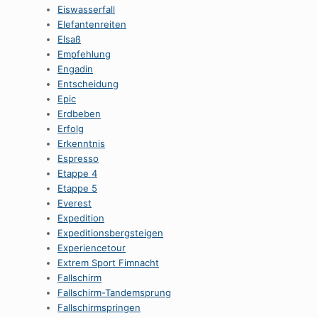
Eiswasserfall
Elefantenreiten
Elsaß
Empfehlung
Engadin
Entscheidung
Epic
Erdbeben
Erfolg
Erkenntnis
Espresso
Etappe 4
Etappe 5
Everest
Expedition
Expeditionsbergsteigen
Experiencetour
Extrem Sport Fimnacht
Fallschirm
Fallschirm-Tandemsprung
Fallschirmspringen