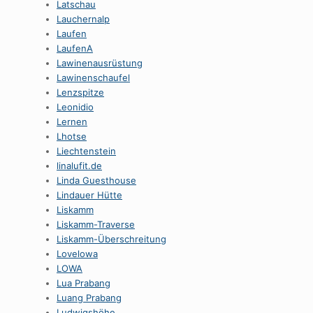
Latschau
Lauchernalp
Laufen
LaufenA
Lawinenausrüstung
Lawinenschaufel
Lenzspitze
Leonidio
Lernen
Lhotse
Liechtenstein
linalufit.de
Linda Guesthouse
Lindauer Hütte
Liskamm
Liskamm-Traverse
Liskamm-Überschreitung
Lovelowa
LOWA
Lua Prabang
Luang Prabang
Ludwigshöhe