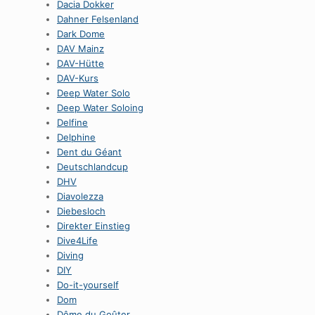
Dacia Dokker
Dahner Felsenland
Dark Dome
DAV Mainz
DAV-Hütte
DAV-Kurs
Deep Water Solo
Deep Water Soloing
Delfine
Delphine
Dent du Géant
Deutschlandcup
DHV
Diavolezza
Diebesloch
Direkter Einstieg
Dive4Life
Diving
DIY
Do-it-yourself
Dom
Dôme du Goûter