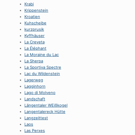
Krabi
Krippenstein
Kroatien
Kuhscheibe
kurzprusik
Kyffhäuser
La Creveta
La Éléphant
La Moraine du Lac
La Sherpa
La Sportiva Spectre
Lac du Wildenstein
Lagerweg
Lagginhorn
Lago di Molveno
Landschaft
Längentaler WEißkogel
Langentalereck Hütte
Langzeittest
Laos
Las Perxes