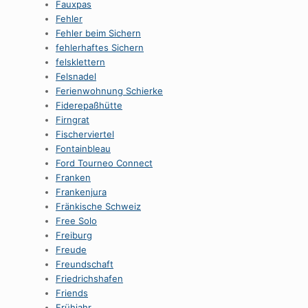
Fauxpas
Fehler
Fehler beim Sichern
fehlerhaftes Sichern
felsklettern
Felsnadel
Ferienwohnung Schierke
Fiderepaßhütte
Firngrat
Fischerviertel
Fontainbleau
Ford Tourneo Connect
Franken
Frankenjura
Fränkische Schweiz
Free Solo
Freiburg
Freude
Freundschaft
Friedrichshafen
Friends
Frühjahr