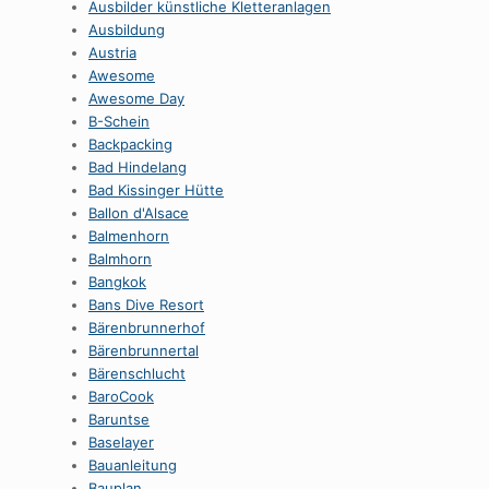
Ausbilder künstliche Kletteranlagen
Ausbildung
Austria
Awesome
Awesome Day
B-Schein
Backpacking
Bad Hindelang
Bad Kissinger Hütte
Ballon d'Alsace
Balmenhorn
Balmhorn
Bangkok
Bans Dive Resort
Bärenbrunnerhof
Bärenbrunnertal
Bärenschlucht
BaroCook
Baruntse
Baselayer
Bauanleitung
Bauplan