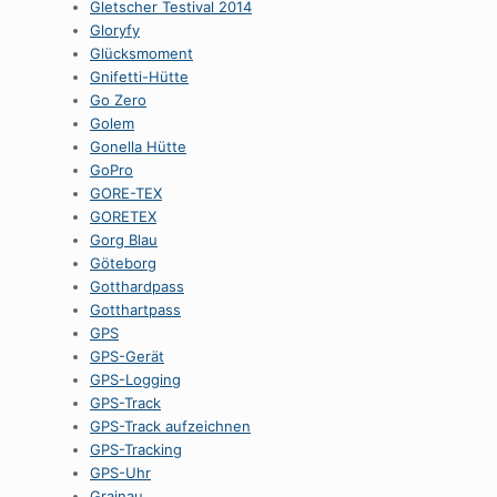
Gletscher Testival 2014
Gloryfy
Glücksmoment
Gnifetti-Hütte
Go Zero
Golem
Gonella Hütte
GoPro
GORE-TEX
GORETEX
Gorg Blau
Göteborg
Gotthardpass
Gotthartpass
GPS
GPS-Gerät
GPS-Logging
GPS-Track
GPS-Track aufzeichnen
GPS-Tracking
GPS-Uhr
Grainau