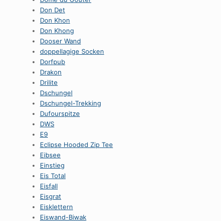
Don Det
Don Khon
Don Khong
Dooser Wand
doppellagige Socken
Dorfpub
Drakon
Drilite
Dschungel
Dschungel-Trekking
Dufourspitze
DWS
E9
Eclipse Hooded Zip Tee
Eibsee
Einstieg
Eis Total
Eisfall
Eisgrat
Eisklettern
Eiswand-Biwak