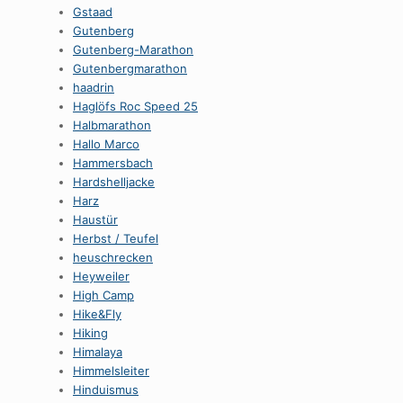
Gstaad
Gutenberg
Gutenberg-Marathon
Gutenbergmarathon
haadrin
Haglöfs Roc Speed 25
Halbmarathon
Hallo Marco
Hammersbach
Hardshelljacke
Harz
Haustür
Herbst / Teufel
heuschrecken
Heyweiler
High Camp
Hike&Fly
Hiking
Himalaya
Himmelsleiter
Hinduismus