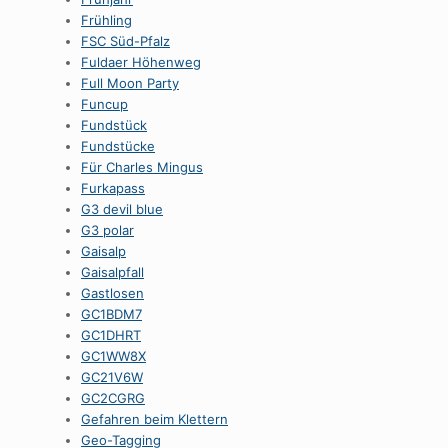
Frühling
FSC Süd-Pfalz
Fuldaer Höhenweg
Full Moon Party
Funcup
Fundstück
Fundstücke
Für Charles Mingus
Furkapass
G3 devil blue
G3 polar
Gaisalp
Gaisalpfall
Gastlosen
GC1BDM7
GC1DHRT
GC1WW8X
GC21V6W
GC2CGRG
Gefahren beim Klettern
Geo-Tagging