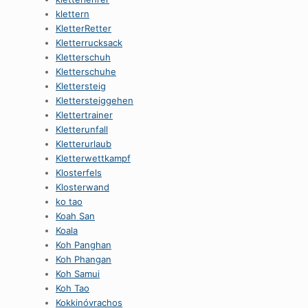
klettern
KletterRetter
Kletterrucksack
Kletterschuh
Kletterschuhe
Klettersteig
Klettersteiggehen
Klettertrainer
Kletterunfall
Kletterurlaub
Kletterwettkampf
Klosterfels
Klosterwand
ko tao
Koah San
Koala
Koh Panghan
Koh Phangan
Koh Samui
Koh Tao
Kokkinóvrachos