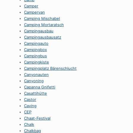
Camper
Campervan
Camping Mischabel
Camping Mortaratsch
Campingausbau
Campingausbausatz
Campingauto
Campingbox
Campingbus
Campingkiste
Campingplatz Bärenschlucht
Canyonauten
Canyoning
Capanna Gnifetti
Casattihütte
Castor
Caving
CEP
Chaat-Festival
Chalk
Chalkbag