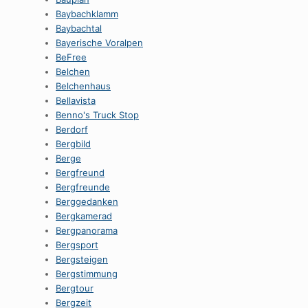
Baybachklamm
Baybachtal
Bayerische Voralpen
BeFree
Belchen
Belchenhaus
Bellavista
Benno's Truck Stop
Berdorf
Bergbild
Berge
Bergfreund
Bergfreunde
Berggedanken
Bergkamerad
Bergpanorama
Bergsport
Bergsteigen
Bergstimmung
Bergtour
Bergzeit