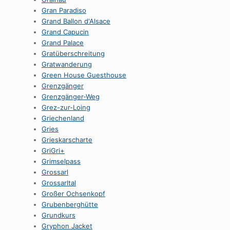
Gran Paradiso
Grand Ballon d'Alsace
Grand Capucin
Grand Palace
Gratüberschreitung
Gratwanderung
Green House Guesthouse
Grenzgänger
Grenzgänger-Weg
Grez-zur-Loing
Griechenland
Gries
Grieskarscharte
GriGri+
Grimselpass
Grossarl
Grossarltal
Großer Ochsenkopf
Grubenberghütte
Grundkurs
Gryphon Jacket