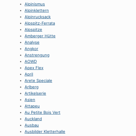
Alpinismus
Alpinklettern
Alpinrucksack
Alpspitz-Ferrata
Alpspitze
Amberger Hütte
Analyse
Angkor
Anstrengung
AOWD
Apex Flex
April
Arete Speciale
Arlberg
Artikelserie
Asien
Attapeu
Au Petite Bois Vert
Auckland
Ausbau
Ausbilder Kletterhalle