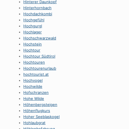
Hinterer Daunkopf
Hinterhornbach
Hochdachkombi
Hochgefühl
Hochgurgl
Hochlager
Hochschwarzwald
Hochstein
Hochtour
Hochtour Südtirol
Hochtouren
Hochtourenurlaub
hochtourist.at
Hochvogel
Hochwilde
Hofschranzen
Hohe Wilde
Höhenbergsteigen
Höhenflugkurs
Hoher Seeblaskogel
Hohlaubgrat
Höhlenbefahrung