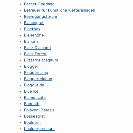
Berner Oberland
Betreuer für künstliche Kletteranlagen
Bewegungsforum
Biancograt
Biberbox
Bielerhöhe
Bishorn
Black Diamond
Black Forest
Blizzarde Magnum
Blogger
Bloggercamp
Bloggerrelation
Blogout.de
Blue Ice
Blumencafe
Bodnath
Bolaven-Plateau
Bossesgrat
Bouldern
boulderparcours