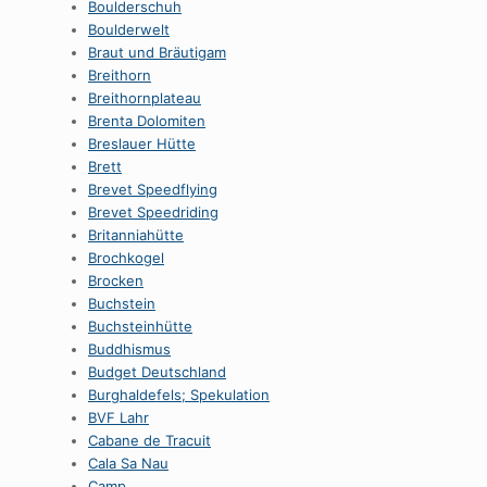
Boulderschuh
Boulderwelt
Braut und Bräutigam
Breithorn
Breithornplateau
Brenta Dolomiten
Breslauer Hütte
Brett
Brevet Speedflying
Brevet Speedriding
Britanniahütte
Brochkogel
Brocken
Buchstein
Buchsteinhütte
Buddhismus
Budget Deutschland
Burghaldefels; Spekulation
BVF Lahr
Cabane de Tracuit
Cala Sa Nau
Camp