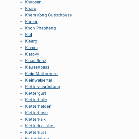
Khaosan
Khare
Khem Kong Guesthouse
Khmer
Khon Phaphéng
Kiel
Kjearg
Klamm
Klatovy
Klaus Renz
Klausenpass
Klein Matterhorn
Kleinwalsertal
Kletterausrüstung
Klettergurt
Kletterhalle
Kletterhelden
Kletterhose
Kletterkalk
Kletterklassiker
Kletterkurs
kletterlehrer