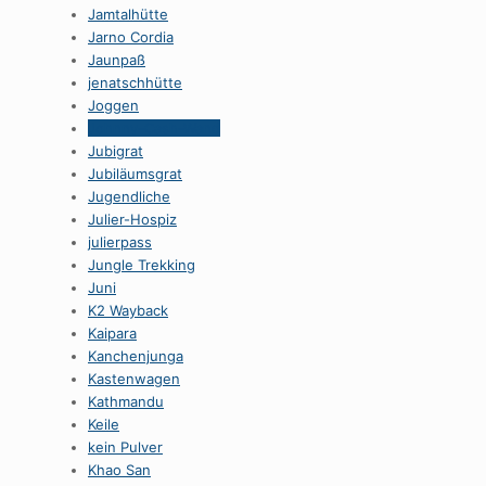
Jamtalhütte
Jarno Cordia
Jaunpaß
jenatschhütte
Joggen
Johnny-Cash-Wand
Jubigrat
Jubiläumsgrat
Jugendliche
Julier-Hospiz
julierpass
Jungle Trekking
Juni
K2 Wayback
Kaipara
Kanchenjunga
Kastenwagen
Kathmandu
Keile
kein Pulver
Khao San