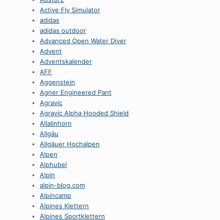
Active Fly Simulator
adidas
adidas outdoor
Advanced Open Water Diver
Advent
Adventskalender
AFF
Aggenstein
Agner Engineered Pant
Agravic
Agravic Alpha Hooded Shield
Allalinhorn
Allgäu
Allgäuer Hochalpen
Alpen
Alphubel
Alpin
alpin-blog.com
Alpincamp
Alpines Klettern
Alpines Sportklettern