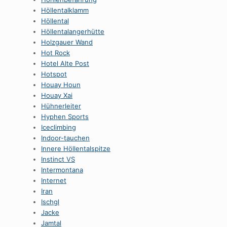
HöllentaIklamm
Höllental
Höllentalangerhütte
Holzgauer Wand
Hot Rock
Hotel Alte Post
Hotspot
Houay Houn
Houay Xai
Hühnerleiter
Hyphen Sports
Iceclimbing
Indoor-tauchen
Innere Höllentalspitze
Instinct VS
Intermontana
Internet
Iran
Ischgl
Jacke
Jamtal