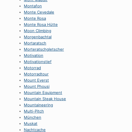
Montafon
Monte Cevedale
Monte Rosa
Monte Rosa Hütte
Moon Climbing
Morgenbachtal
Mortaratsch
Morteratschgletscher
Motivation
Motivationstief
Motorrad
Motorradtour
Mount Everst
Mount Phousi
Mountain Equipment
Mountain Steak House
Mountaineering
Multi-Pitch
München
Muskat
Nachtcache