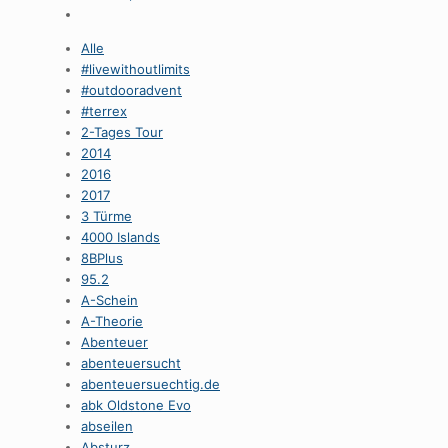
Alle
#livewithoutlimits
#outdooradvent
#terrex
2-Tages Tour
2014
2016
2017
3 Türme
4000 Islands
8BPlus
95.2
A-Schein
A-Theorie
Abenteuer
abenteuersucht
abenteuersuechtig.de
abk Oldstone Evo
abseilen
Absturz