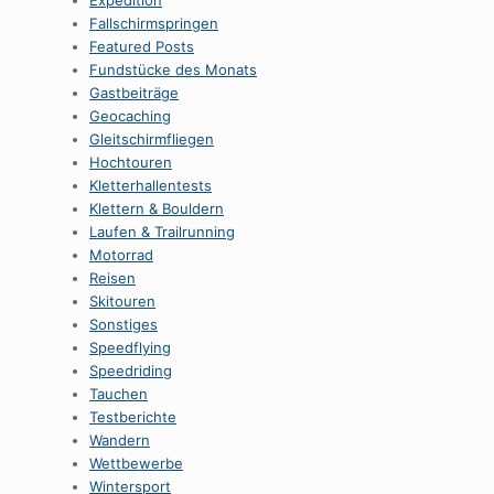
Expedition
Fallschirmspringen
Featured Posts
Fundstücke des Monats
Gastbeiträge
Geocaching
Gleitschirmfliegen
Hochtouren
Kletterhallentests
Klettern & Bouldern
Laufen & Trailrunning
Motorrad
Reisen
Skitouren
Sonstiges
Speedflying
Speedriding
Tauchen
Testberichte
Wandern
Wettbewerbe
Wintersport