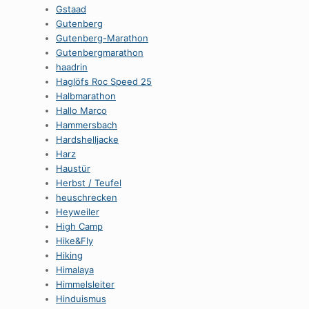
Gstaad
Gutenberg
Gutenberg-Marathon
Gutenbergmarathon
haadrin
Haglöfs Roc Speed 25
Halbmarathon
Hallo Marco
Hammersbach
Hardshelljacke
Harz
Haustür
Herbst / Teufel
heuschrecken
Heyweiler
High Camp
Hike&Fly
Hiking
Himalaya
Himmelsleiter
Hinduismus