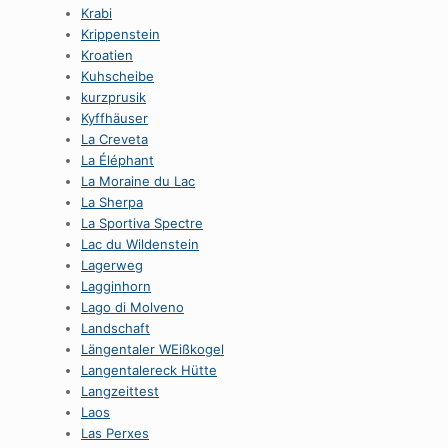
Krabi
Krippenstein
Kroatien
Kuhscheibe
kurzprusik
Kyffhäuser
La Creveta
La Éléphant
La Moraine du Lac
La Sherpa
La Sportiva Spectre
Lac du Wildenstein
Lagerweg
Lagginhorn
Lago di Molveno
Landschaft
Längentaler WEißkogel
Langentalereck Hütte
Langzeittest
Laos
Las Perxes