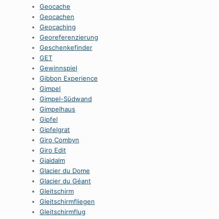
Geocache
Geocachen
Geocaching
Georeferenzierung
Geschenkefinder
GET
Gewinnspiel
Gibbon Experience
Gimpel
Gimpel-Südwand
Gimpelhaus
Gipfel
Gipfelgrat
Giro Combyn
Giro Edit
Gjaidalm
Glacier du Dome
Glacier du Géant
Gleitschirm
Gleitschirmfliegen
Gleitschirmflug