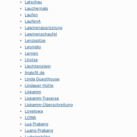
Latschau
Lauchernalp
Laufen
LaufenA
Lawinenausrüstung
Lawinenschaufel
Lenzspitze
Leonidio
Lernen
Lhotse
Liechtenstein
linalufit.de
Linda Guesthouse
Lindauer Hütte
Liskamm
Liskamm-Traverse
Liskamm-Überschreitung
Lovelowa
LOWA
Lua Prabang
Luang Prabang
Ludwigshöhe