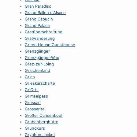
Gran Paradiso
Grand Ballon d'Alsace
Grand Capucin
Grand Palace
Gratüberschreitung
Gratwanderung
Green House Guesthouse
Grenzgänger
Grenzgänger-Weg
Grez-zur-Loing
Griechenland
Gries
Grieskarscharte
GriGri+
Grimselpass
Grossarl
Grossarltal
Großer Ochsenkopf
Grubenberghütte
Grundkurs
Gryphon Jacket