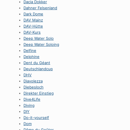
Dacia Dokker
Dahner Felsenland
Dark Dome
DAV Mainz
DAV-Hütte
DAV-Kurs
Deep Water Solo
Deep Water Soloing
Delfine
Delphine
Dent du Géant
Deutschlandcup
DHV
Diavolezza
Diebesloch
Direkter Einstieg
Dive4Life
Diving
DIY
Do-it-yourself
Dom
Dôme du Goûter