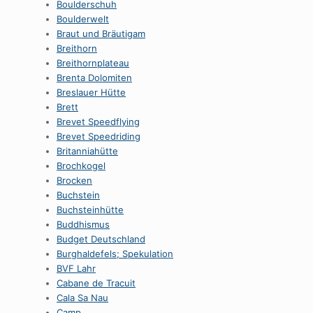
Boulderschuh
Boulderwelt
Braut und Bräutigam
Breithorn
Breithornplateau
Brenta Dolomiten
Breslauer Hütte
Brett
Brevet Speedflying
Brevet Speedriding
Britanniahütte
Brochkogel
Brocken
Buchstein
Buchsteinhütte
Buddhismus
Budget Deutschland
Burghaldefels; Spekulation
BVF Lahr
Cabane de Tracuit
Cala Sa Nau
Camp