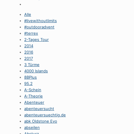
Alle
#livewithoutlimits
#outdooradvent
#terrex
2-Tages Tour
2014
2016
2017
3 Türme
4000 Islands
8BPlus
95.2
A-Schein
A-Theorie
Abenteuer
abenteuersucht
abenteuersuechtig.de
abk Oldstone Evo
abseilen
Absturz