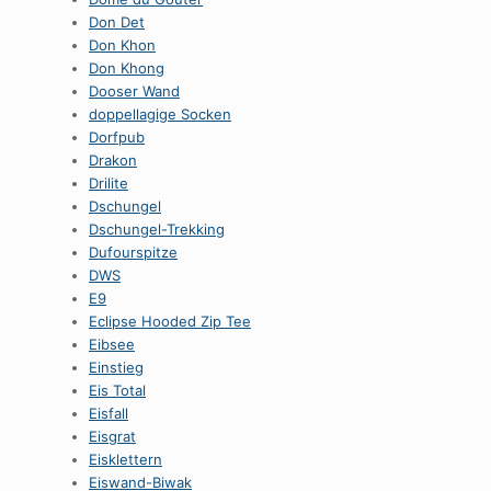
Don Det
Don Khon
Don Khong
Dooser Wand
doppellagige Socken
Dorfpub
Drakon
Drilite
Dschungel
Dschungel-Trekking
Dufourspitze
DWS
E9
Eclipse Hooded Zip Tee
Eibsee
Einstieg
Eis Total
Eisfall
Eisgrat
Eisklettern
Eiswand-Biwak