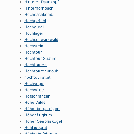
Hinterer Daunkopf
Hinterhornbach
Hochdachkombi
Hochgefühl
Hochgurgl
Hochlager
Hochschwarzwald
Hochstein
Hochtour
Hochtour Südtirol
Hochtouren
Hochtourenurlaub
hochtourist.at
Hochvogel
Hochwilde
Hofschranzen
Hohe Wilde
Höhenbergsteigen
Höhenflugkurs
Hoher Seeblaskogel
Hohlaubgrat
Höhlenbefahrung