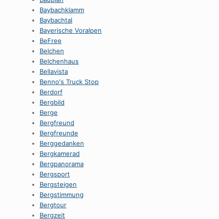
Baybachklamm
Baybachtal
Bayerische Voralpen
BeFree
Belchen
Belchenhaus
Bellavista
Benno's Truck Stop
Berdorf
Bergbild
Berge
Bergfreund
Bergfreunde
Berggedanken
Bergkamerad
Bergpanorama
Bergsport
Bergsteigen
Bergstimmung
Bergtour
Bergzeit