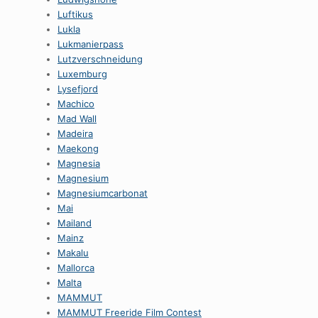
Luftikus
Lukla
Lukmanierpass
Lutzverschneidung
Luxemburg
Lysefjord
Machico
Mad Wall
Madeira
Maekong
Magnesia
Magnesium
Magnesiumcarbonat
Mai
Mailand
Mainz
Makalu
Mallorca
Malta
MAMMUT
MAMMUT Freeride Film Contest