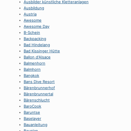
Ausbilder künstliche Kletteranlagen
Ausbildung
Austria
Awesome
Awesome Day
B-Schein
Backpacking
Bad Hindelang
Bad Kissinger Hütte
Ballon d'Alsace
Balmenhorn
Balmhorn
Bangkok
Bans Dive Resort
Bärenbrunnerhof
Bärenbrunnertal
Bärenschlucht
BaroCook
Baruntse
Baselayer
Bauanleitung
Bauplan