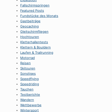
Expedition
Fallschirmspringen
Featured Posts
Fundstücke des Monats
Gastbeiträge
Geocaching
Gleitschirmfliegen
Hochtouren
Kletterhallentests
Klettern & Bouldern
Laufen & Trailrunning
Motorrad
Reisen
Skitouren
Sonstiges
Speedflying
Speedriding
Tauchen
Testberichte
Wandern
Wettbewerbe
Wintersport