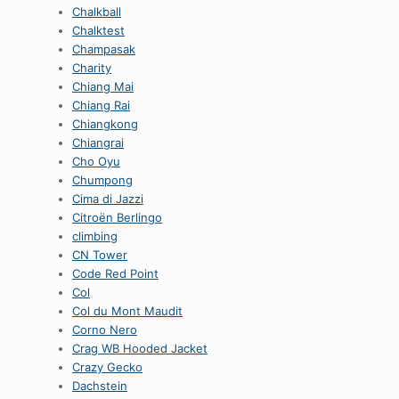
Chalkball
Chalktest
Champasak
Charity
Chiang Mai
Chiang Rai
Chiangkong
Chiangrai
Cho Oyu
Chumpong
Cima di Jazzi
Citroën Berlingo
climbing
CN Tower
Code Red Point
Col
Col du Mont Maudit
Corno Nero
Crag WB Hooded Jacket
Crazy Gecko
Dachstein