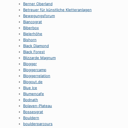
Berner Oberland
Betreuer für künstliche Kletteranlagen
Bewegungsforum
Biancograt
Biberbox
Bielerhöhe
Bishorn
Black Diamond
Black Forest
Blizzarde Magnum
Blogger
Bloggercamp
Bloggerrelation
Blogout.de
Blue Ice
Blumencafe
Bodnath
Bolaven-Plateau
Bossesgrat
Bouldern
boulderparcours