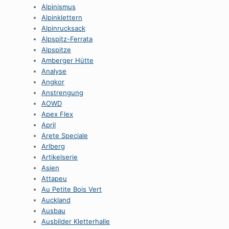
Alpinismus
Alpinklettern
Alpinrucksack
Alpspitz-Ferrata
Alpspitze
Amberger Hütte
Analyse
Angkor
Anstrengung
AOWD
Apex Flex
April
Arete Speciale
Arlberg
Artikelserie
Asien
Attapeu
Au Petite Bois Vert
Auckland
Ausbau
Ausbilder Kletterhalle