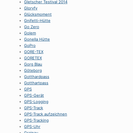
Gletscher Testival 2014
Gloryfy
Glücksmoment
Gnifetti-Hütte
Go Zero
Golem
Gonella Hütte
GoPro
GORE-TEX
GORETEX
Gorg Blau
Göteborg
Gotthardpass
Gotthartpass
GPS
GPS-Gerät
GPS-Logging
GPS-Track
GPS-Track aufzeichnen
GPS-Tracking
GPS-Uhr
Grainau