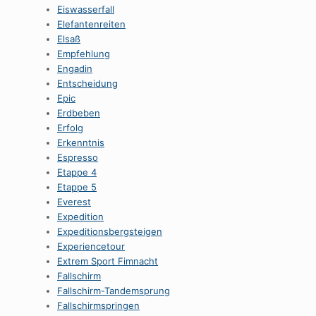
Eiswasserfall
Elefantenreiten
Elsaß
Empfehlung
Engadin
Entscheidung
Epic
Erdbeben
Erfolg
Erkenntnis
Espresso
Etappe 4
Etappe 5
Everest
Expedition
Expeditionsbergsteigen
Experiencetour
Extrem Sport Fimnacht
Fallschirm
Fallschirm-Tandemsprung
Fallschirmspringen