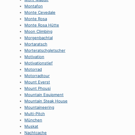
Montafon
Monte Cevedale
Monte Rosa
Monte Rosa Hütte
Moon Climbing
Morgenbachtal
Mortaratsch
Morteratschgletscher
Motivation
Motivationstief
Motorrad
Motorradtour
Mount Everst
Mount Phousi
Mountain Equipment
Mountain Steak House
Mountaineering
Multi-Pitch
München
Muskat
Nachtcache