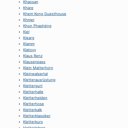
Khaosan
Khare
Khem Kong Guesthouse
Khmer
Khon Phaphéng
Kiel
Kjearg
Klamm
Klatovy
Klaus Renz
Klausenpass
Klein Matterhorn
Kleinwalsertal
Kletterausrüstung
Klettergurt
Kletterhalle
Kletterhelden
Kletterhose
Kletterkalk
Kletterklassiker
Kletterkurs
kletterlehrer