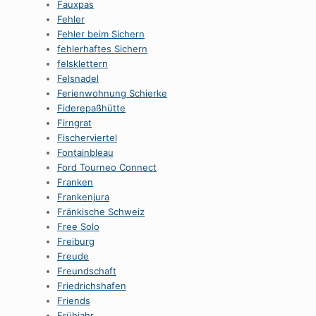
Fauxpas
Fehler
Fehler beim Sichern
fehlerhaftes Sichern
felsklettern
Felsnadel
Ferienwohnung Schierke
Fiderepaßhütte
Firngrat
Fischerviertel
Fontainbleau
Ford Tourneo Connect
Franken
Frankenjura
Fränkische Schweiz
Free Solo
Freiburg
Freude
Freundschaft
Friedrichshafen
Friends
Frühjahr