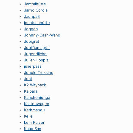
Jamtalhütte
Jarno Cordia
Jaunpaß
jenatschhütte
Joggen
Johnny-Cash-Wand
Jubigrat
Jubiläumsgrat
Jugendliche
Julier-Hospiz
julierpass
Jungle Trekking
Juni
K2 Wayback
Kaipara
Kanchenjunga
Kastenwagen
Kathmandu
Keile
kein Pulver
Khao San