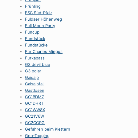
Frühling
FSC Süd-Pfalz
Fuldaer Höhenweg
Full Moon Party
Funcup
Fundstück
Fundstücke
Für Charles Mingus
Furkapass
G3 devil blue
G3 polar
Gaisalp
Gaisalpfall
Gastlosen
GC1BDM7
GC1DHRT
GC1WW8X
GC21V6W
GC2CGRG
Gefahren beim Klettern
Geo-Tagging