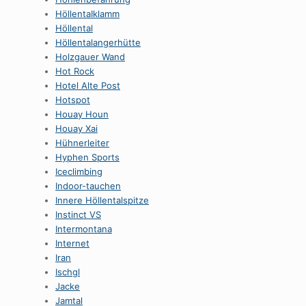
HöllentaIklamm
Höllental
Höllentalangerhütte
Holzgauer Wand
Hot Rock
Hotel Alte Post
Hotspot
Houay Houn
Houay Xai
Hühnerleiter
Hyphen Sports
Iceclimbing
Indoor-tauchen
Innere Höllentalspitze
Instinct VS
Intermontana
Internet
Iran
Ischgl
Jacke
Jamtal