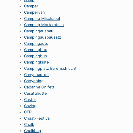
Camper
Campervan
Camping Mischabel
Camping Mortaratsch
Campingausbau
Campingausbausatz
Campingauto
Campingbox
Campingbus
Campingkiste
Campingplatz Bärenschlucht
Canyonauten
Canyoning
Capanna Gnifetti
Casattihütte
Castor
Caving
CEP
Chaat-Festival
Chalk
Chalkbag