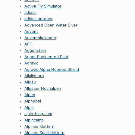
Active Fly Simulator
adidas
adidas outdoor
Advanced Open Water Diver
Advent
Adventskalender
AFF
Aggenstein
Agner Engineered Pant
Agravic
Agravic Alpha Hooded Shield
Allalinhorn
Allgäu
Allgäuer Hochalpen
Alpen
Alphubel
Alpin
alpin-blog.com
Alpincamp
Alpines Klettern
Alpines Sportklettern