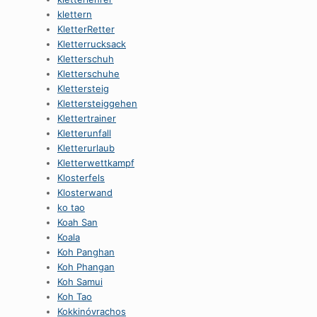
klettern
KletterRetter
Kletterrucksack
Kletterschuh
Kletterschuhe
Klettersteig
Klettersteiggehen
Klettertrainer
Kletterunfall
Kletterurlaub
Kletterwettkampf
Klosterfels
Klosterwand
ko tao
Koah San
Koala
Koh Panghan
Koh Phangan
Koh Samui
Koh Tao
Kokkinóvrachos