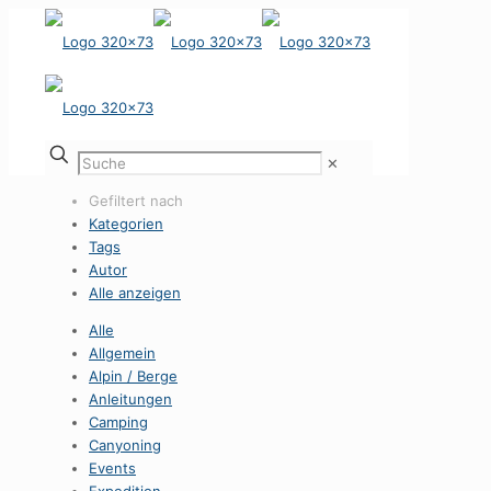
✕
Gefiltert nach
Kategorien
Tags
Autor
Alle anzeigen
Alle
Allgemein
Alpin / Berge
Anleitungen
Camping
Canyoning
Events