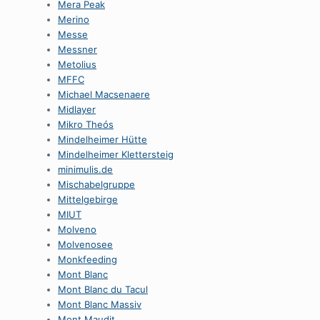
Mera Peak
Merino
Messe
Messner
Metolius
MFFC
Michael Macsenaere
Midlayer
Mikro Theós
Mindelheimer Hütte
Mindelheimer Klettersteig
minimulis.de
Mischabelgruppe
Mittelgebirge
MIUT
Molveno
Molvenosee
Monkfeeding
Mont Blanc
Mont Blanc du Tacul
Mont Blanc Massiv
Mont Maudit