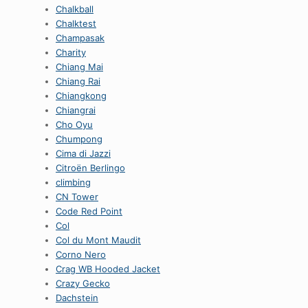
Chalkball
Chalktest
Champasak
Charity
Chiang Mai
Chiang Rai
Chiangkong
Chiangrai
Cho Oyu
Chumpong
Cima di Jazzi
Citroën Berlingo
climbing
CN Tower
Code Red Point
Col
Col du Mont Maudit
Corno Nero
Crag WB Hooded Jacket
Crazy Gecko
Dachstein