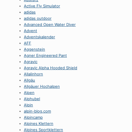
Active Fly Simulator
adidas
adidas outdoor
Advanced Open Water Diver
Advent
Adventskalender
AFF
Aggenstein
Agner Engineered Pant
Agravic
Agravic Alpha Hooded Shield
Allalinhorn
Allgäu
Allgäuer Hochalpen
Alpen
Alphubel
Alpin
alpin-blog.com
Alpincamp
Alpines Klettern
Alpines Sportklettern