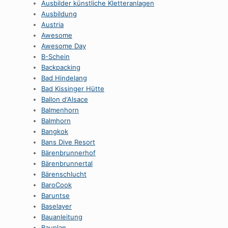
Ausbilder künstliche Kletteranlagen
Ausbildung
Austria
Awesome
Awesome Day
B-Schein
Backpacking
Bad Hindelang
Bad Kissinger Hütte
Ballon d'Alsace
Balmenhorn
Balmhorn
Bangkok
Bans Dive Resort
Bärenbrunnerhof
Bärenbrunnertal
Bärenschlucht
BaroCook
Baruntse
Baselayer
Bauanleitung
Bauplan