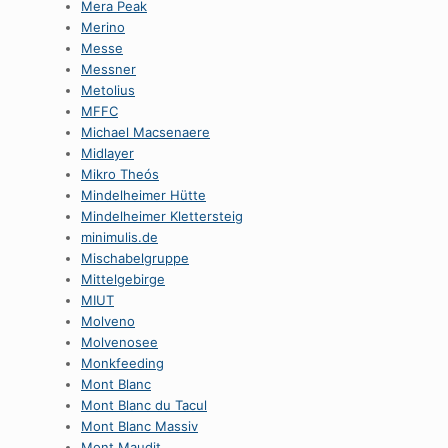
Mera Peak
Merino
Messe
Messner
Metolius
MFFC
Michael Macsenaere
Midlayer
Mikro Theós
Mindelheimer Hütte
Mindelheimer Klettersteig
minimulis.de
Mischabelgruppe
Mittelgebirge
MIUT
Molveno
Molvenosee
Monkfeeding
Mont Blanc
Mont Blanc du Tacul
Mont Blanc Massiv
Mont Maudit