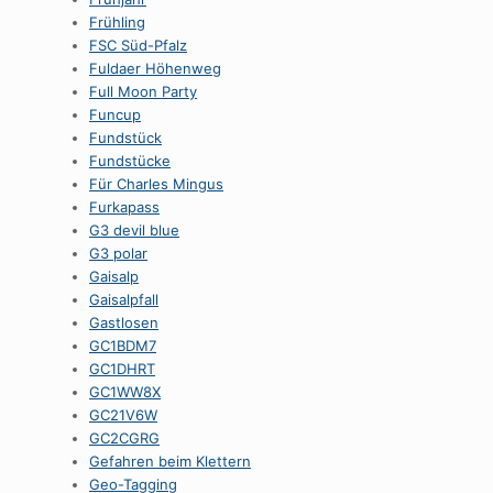
Frühling
FSC Süd-Pfalz
Fuldaer Höhenweg
Full Moon Party
Funcup
Fundstück
Fundstücke
Für Charles Mingus
Furkapass
G3 devil blue
G3 polar
Gaisalp
Gaisalpfall
Gastlosen
GC1BDM7
GC1DHRT
GC1WW8X
GC21V6W
GC2CGRG
Gefahren beim Klettern
Geo-Tagging