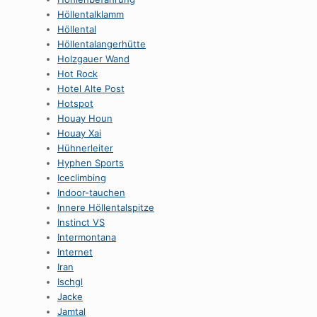
HöllentaIklamm
Höllental
Höllentalangerhütte
Holzgauer Wand
Hot Rock
Hotel Alte Post
Hotspot
Houay Houn
Houay Xai
Hühnerleiter
Hyphen Sports
Iceclimbing
Indoor-tauchen
Innere Höllentalspitze
Instinct VS
Intermontana
Internet
Iran
Ischgl
Jacke
Jamtal