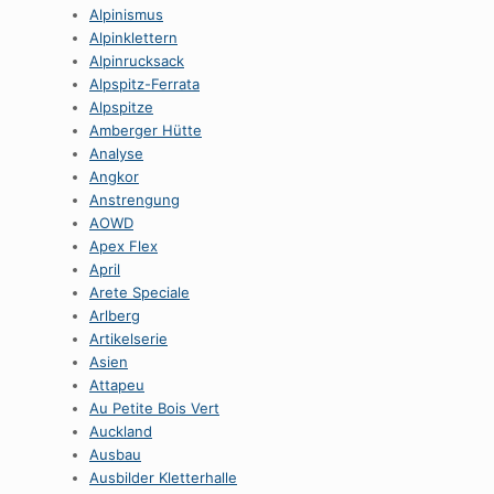
Alpinismus
Alpinklettern
Alpinrucksack
Alpspitz-Ferrata
Alpspitze
Amberger Hütte
Analyse
Angkor
Anstrengung
AOWD
Apex Flex
April
Arete Speciale
Arlberg
Artikelserie
Asien
Attapeu
Au Petite Bois Vert
Auckland
Ausbau
Ausbilder Kletterhalle