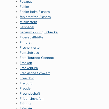
Fauxpas
Fehler
Fehler beim Sichern
fehlerhaftes Sichern
felsklettern
Felsnadel
Ferienwohnung Schierke
Fiderepaßhütte
Firngrat
Fischerviertel
Fontainbleau
Ford Tourneo Connect
Franken
Frankenjura
Fränkische Schweiz
Free Solo
Freiburg
Freude
Freundschaft
Friedrichshafen
Friends
Frühjahr