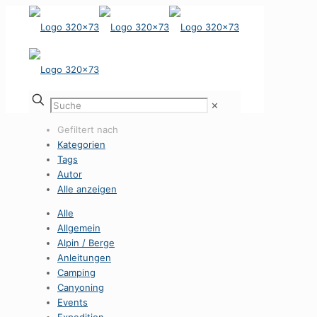
✕
Gefiltert nach
Kategorien
Tags
Autor
Alle anzeigen
Alle
Allgemein
Alpin / Berge
Anleitungen
Camping
Canyoning
Events