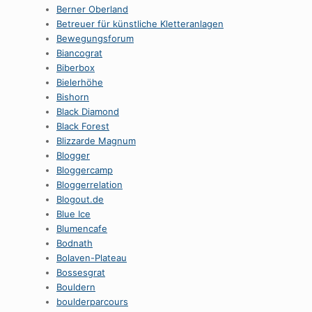
Berner Oberland
Betreuer für künstliche Kletteranlagen
Bewegungsforum
Biancograt
Biberbox
Bielerhöhe
Bishorn
Black Diamond
Black Forest
Blizzarde Magnum
Blogger
Bloggercamp
Bloggerrelation
Blogout.de
Blue Ice
Blumencafe
Bodnath
Bolaven-Plateau
Bossesgrat
Bouldern
boulderparcours