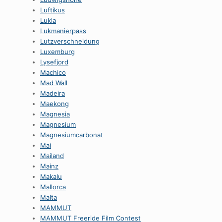
Luftikus
Lukla
Lukmanierpass
Lutzverschneidung
Luxemburg
Lysefjord
Machico
Mad Wall
Madeira
Maekong
Magnesia
Magnesium
Magnesiumcarbonat
Mai
Mailand
Mainz
Makalu
Mallorca
Malta
MAMMUT
MAMMUT Freeride Film Contest