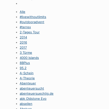
Alle
#livewithoutlimits
#outdooradvent
#terrex
2-Tages Tour
2014
2016
2017
3 Türme
4000 Islands
8BPlus
95.2
A-Schein
A-Theorie
Abenteuer
abenteuersucht
abenteuersuechtig.de
abk Oldstone Evo
abseilen
Absturz