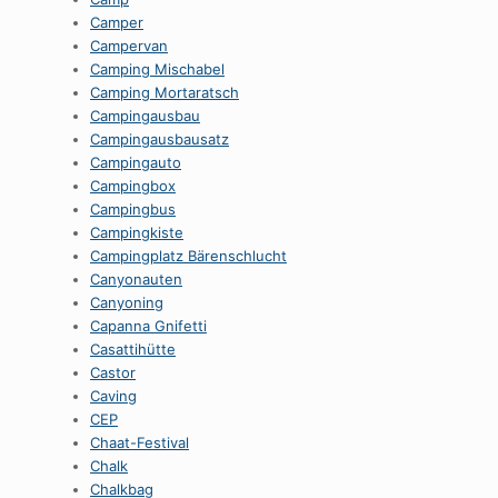
Camper
Campervan
Camping Mischabel
Camping Mortaratsch
Campingausbau
Campingausbausatz
Campingauto
Campingbox
Campingbus
Campingkiste
Campingplatz Bärenschlucht
Canyonauten
Canyoning
Capanna Gnifetti
Casattihütte
Castor
Caving
CEP
Chaat-Festival
Chalk
Chalkbag