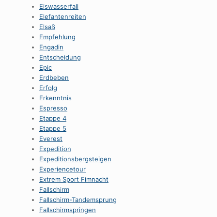
Eiswasserfall
Elefantenreiten
Elsaß
Empfehlung
Engadin
Entscheidung
Epic
Erdbeben
Erfolg
Erkenntnis
Espresso
Etappe 4
Etappe 5
Everest
Expedition
Expeditionsbergsteigen
Experiencetour
Extrem Sport Fimnacht
Fallschirm
Fallschirm-Tandemsprung
Fallschirmspringen