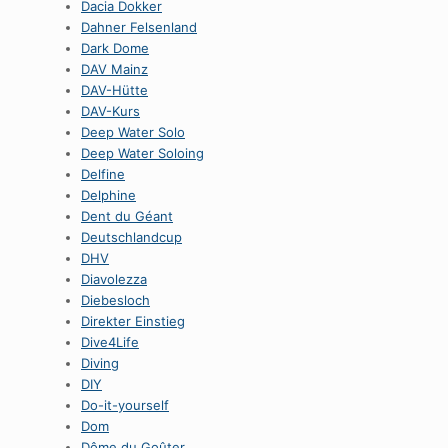
Dacia Dokker
Dahner Felsenland
Dark Dome
DAV Mainz
DAV-Hütte
DAV-Kurs
Deep Water Solo
Deep Water Soloing
Delfine
Delphine
Dent du Géant
Deutschlandcup
DHV
Diavolezza
Diebesloch
Direkter Einstieg
Dive4Life
Diving
DIY
Do-it-yourself
Dom
Dôme du Goûter