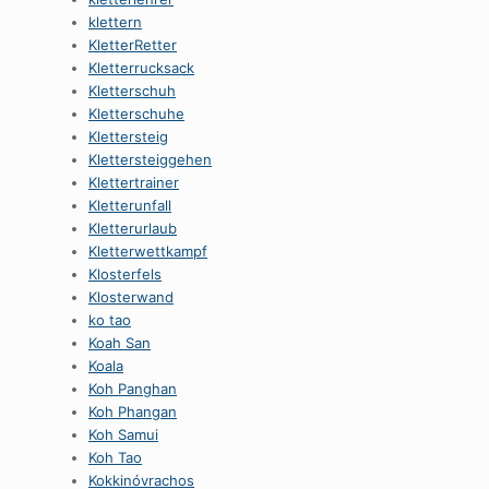
klettern
KletterRetter
Kletterrucksack
Kletterschuh
Kletterschuhe
Klettersteig
Klettersteiggehen
Klettertrainer
Kletterunfall
Kletterurlaub
Kletterwettkampf
Klosterfels
Klosterwand
ko tao
Koah San
Koala
Koh Panghan
Koh Phangan
Koh Samui
Koh Tao
Kokkinóvrachos