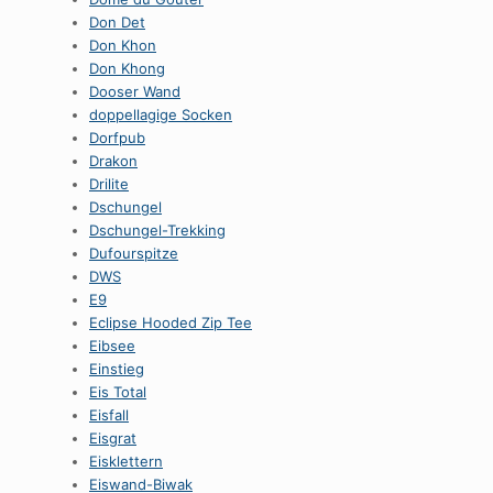
Don Det
Don Khon
Don Khong
Dooser Wand
doppellagige Socken
Dorfpub
Drakon
Drilite
Dschungel
Dschungel-Trekking
Dufourspitze
DWS
E9
Eclipse Hooded Zip Tee
Eibsee
Einstieg
Eis Total
Eisfall
Eisgrat
Eisklettern
Eiswand-Biwak