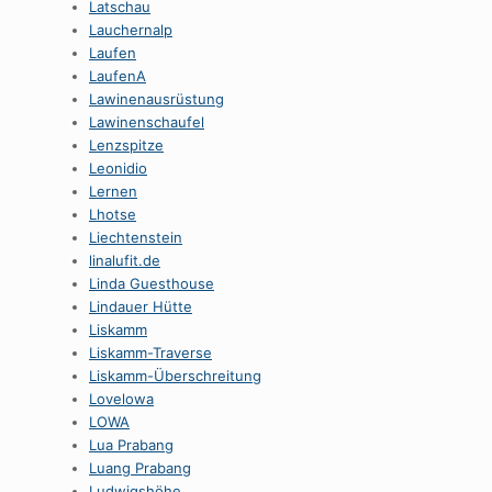
Latschau
Lauchernalp
Laufen
LaufenA
Lawinenausrüstung
Lawinenschaufel
Lenzspitze
Leonidio
Lernen
Lhotse
Liechtenstein
linalufit.de
Linda Guesthouse
Lindauer Hütte
Liskamm
Liskamm-Traverse
Liskamm-Überschreitung
Lovelowa
LOWA
Lua Prabang
Luang Prabang
Ludwigshöhe