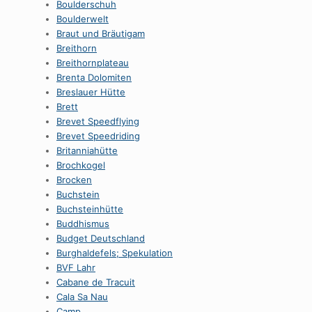
Boulderschuh
Boulderwelt
Braut und Bräutigam
Breithorn
Breithornplateau
Brenta Dolomiten
Breslauer Hütte
Brett
Brevet Speedflying
Brevet Speedriding
Britanniahütte
Brochkogel
Brocken
Buchstein
Buchsteinhütte
Buddhismus
Budget Deutschland
Burghaldefels; Spekulation
BVF Lahr
Cabane de Tracuit
Cala Sa Nau
Camp