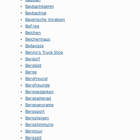
Baybachklamm
Baybachtal
Bayerische Voralpen
BeFree
Belchen
Belchenhaus
Bellavista
Benno's Truck Stop
Berdorf
Bergbild
Berge
Bergfreund
Bergfreunde
Berggedanken
Bergkamerad
Bergpanorama
Bergsport
Bergsteigen
Bergstimmung
Bergtour
Bergzeit