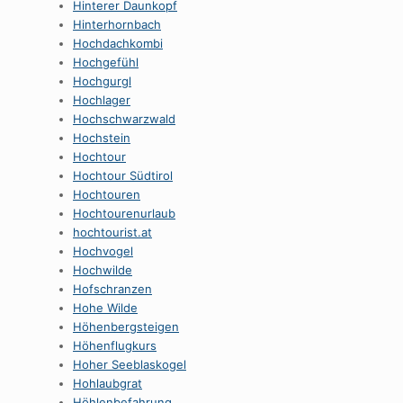
Hinterer Daunkopf
Hinterhornbach
Hochdachkombi
Hochgefühl
Hochgurgl
Hochlager
Hochschwarzwald
Hochstein
Hochtour
Hochtour Südtirol
Hochtouren
Hochtourenurlaub
hochtourist.at
Hochvogel
Hochwilde
Hofschranzen
Hohe Wilde
Höhenbergsteigen
Höhenflugkurs
Hoher Seeblaskogel
Hohlaubgrat
Höhlenbefahrung