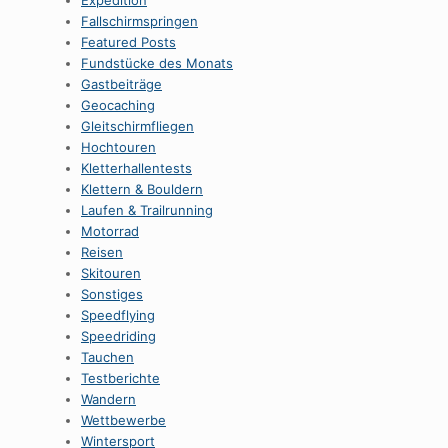
Expedition
Fallschirmspringen
Featured Posts
Fundstücke des Monats
Gastbeiträge
Geocaching
Gleitschirmfliegen
Hochtouren
Kletterhallentests
Klettern & Bouldern
Laufen & Trailrunning
Motorrad
Reisen
Skitouren
Sonstiges
Speedflying
Speedriding
Tauchen
Testberichte
Wandern
Wettbewerbe
Wintersport