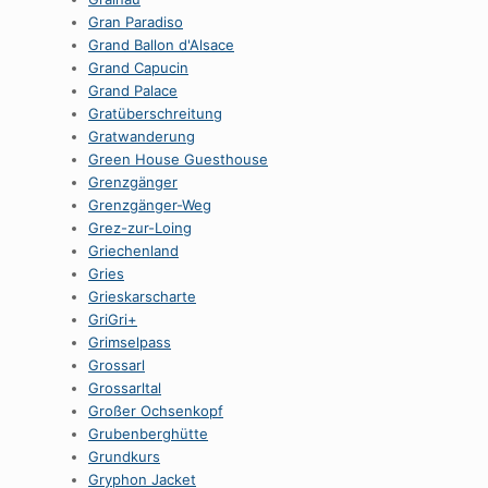
Gran Paradiso
Grand Ballon d'Alsace
Grand Capucin
Grand Palace
Gratüberschreitung
Gratwanderung
Green House Guesthouse
Grenzgänger
Grenzgänger-Weg
Grez-zur-Loing
Griechenland
Gries
Grieskarscharte
GriGri+
Grimselpass
Grossarl
Grossarltal
Großer Ochsenkopf
Grubenberghütte
Grundkurs
Gryphon Jacket