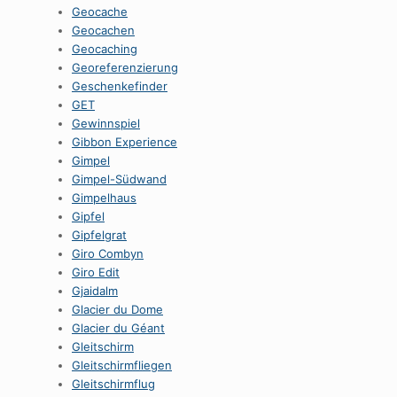
Geocache
Geocachen
Geocaching
Georeferenzierung
Geschenkefinder
GET
Gewinnspiel
Gibbon Experience
Gimpel
Gimpel-Südwand
Gimpelhaus
Gipfel
Gipfelgrat
Giro Combyn
Giro Edit
Gjaidalm
Glacier du Dome
Glacier du Géant
Gleitschirm
Gleitschirmfliegen
Gleitschirmflug