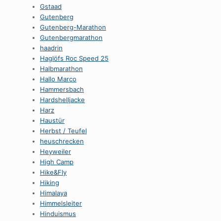
Gstaad
Gutenberg
Gutenberg-Marathon
Gutenbergmarathon
haadrin
Haglöfs Roc Speed 25
Halbmarathon
Hallo Marco
Hammersbach
Hardshelljacke
Harz
Haustür
Herbst / Teufel
heuschrecken
Heyweiler
High Camp
Hike&Fly
Hiking
Himalaya
Himmelsleiter
Hinduismus