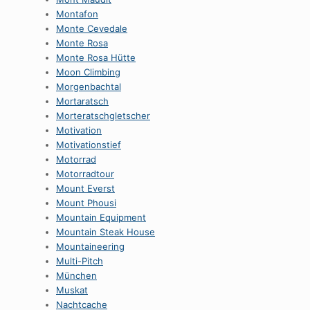
Montafon
Monte Cevedale
Monte Rosa
Monte Rosa Hütte
Moon Climbing
Morgenbachtal
Mortaratsch
Morteratschgletscher
Motivation
Motivationstief
Motorrad
Motorradtour
Mount Everst
Mount Phousi
Mountain Equipment
Mountain Steak House
Mountaineering
Multi-Pitch
München
Muskat
Nachtcache