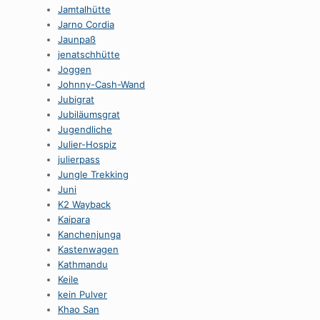
Jamtalhütte
Jarno Cordia
Jaunpaß
jenatschhütte
Joggen
Johnny-Cash-Wand
Jubigrat
Jubiläumsgrat
Jugendliche
Julier-Hospiz
julierpass
Jungle Trekking
Juni
K2 Wayback
Kaipara
Kanchenjunga
Kastenwagen
Kathmandu
Keile
kein Pulver
Khao San