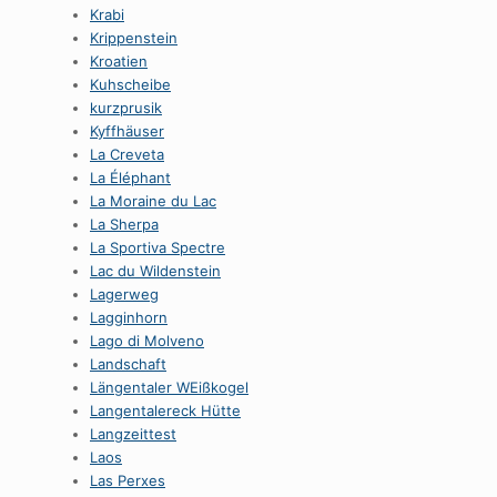
Krabi
Krippenstein
Kroatien
Kuhscheibe
kurzprusik
Kyffhäuser
La Creveta
La Éléphant
La Moraine du Lac
La Sherpa
La Sportiva Spectre
Lac du Wildenstein
Lagerweg
Lagginhorn
Lago di Molveno
Landschaft
Längentaler WEißkogel
Langentalereck Hütte
Langzeittest
Laos
Las Perxes