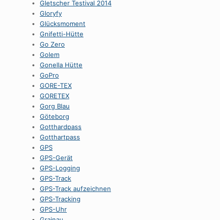
Gletscher Testival 2014
Gloryfy
Glücksmoment
Gnifetti-Hütte
Go Zero
Golem
Gonella Hütte
GoPro
GORE-TEX
GORETEX
Gorg Blau
Göteborg
Gotthardpass
Gotthartpass
GPS
GPS-Gerät
GPS-Logging
GPS-Track
GPS-Track aufzeichnen
GPS-Tracking
GPS-Uhr
Grainau