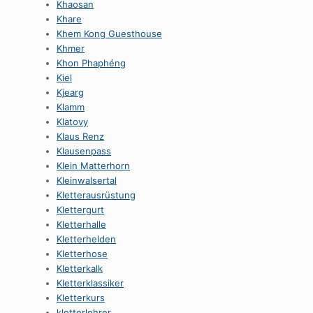
Khaosan
Khare
Khem Kong Guesthouse
Khmer
Khon Phaphéng
Kiel
Kjearg
Klamm
Klatovy
Klaus Renz
Klausenpass
Klein Matterhorn
Kleinwalsertal
Kletterausrüstung
Klettergurt
Kletterhalle
Kletterhelden
Kletterhose
Kletterkalk
Kletterklassiker
Kletterkurs
kletterlehrer