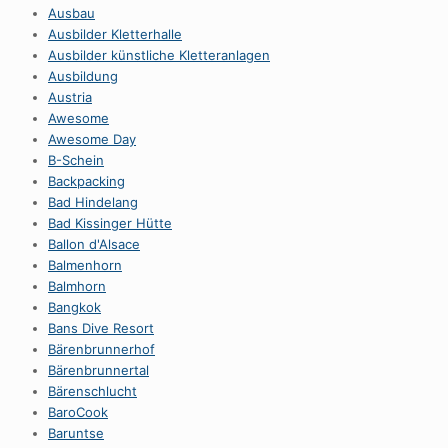
Ausbau
Ausbilder Kletterhalle
Ausbilder künstliche Kletteranlagen
Ausbildung
Austria
Awesome
Awesome Day
B-Schein
Backpacking
Bad Hindelang
Bad Kissinger Hütte
Ballon d'Alsace
Balmenhorn
Balmhorn
Bangkok
Bans Dive Resort
Bärenbrunnerhof
Bärenbrunnertal
Bärenschlucht
BaroCook
Baruntse