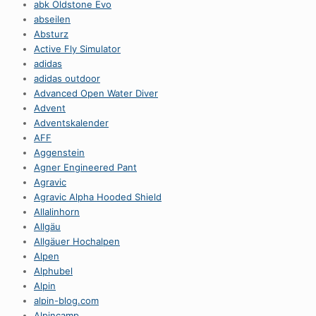
abk Oldstone Evo
abseilen
Absturz
Active Fly Simulator
adidas
adidas outdoor
Advanced Open Water Diver
Advent
Adventskalender
AFF
Aggenstein
Agner Engineered Pant
Agravic
Agravic Alpha Hooded Shield
Allalinhorn
Allgäu
Allgäuer Hochalpen
Alpen
Alphubel
Alpin
alpin-blog.com
Alpincamp