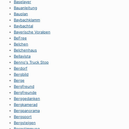
Baselayer
Bauanleitung
Bauplan
Baybachklamm
Baybachtal
Bayerische Voralpen
BeFree
Belchen
Belchenhaus
Bellavista
Benno's Truck Stop
Berdorf
Bergbild
Berge
Bergfreund
Bergfreunde
Berggedanken
Bergkamerad
Bergpanorama
Bergsport
Bergsteigen
Bergstimmung