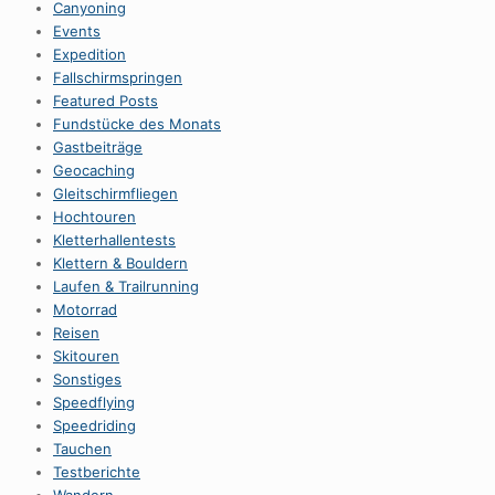
Canyoning
Events
Expedition
Fallschirmspringen
Featured Posts
Fundstücke des Monats
Gastbeiträge
Geocaching
Gleitschirmfliegen
Hochtouren
Kletterhallentests
Klettern & Bouldern
Laufen & Trailrunning
Motorrad
Reisen
Skitouren
Sonstiges
Speedflying
Speedriding
Tauchen
Testberichte