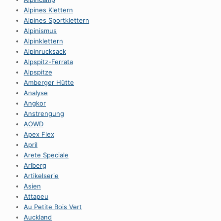
Alpines Klettern
Alpines Sportklettern
Alpinismus
Alpinklettern
Alpinrucksack
Alpspitz-Ferrata
Alpspitze
Amberger Hütte
Analyse
Angkor
Anstrengung
AOWD
Apex Flex
April
Arete Speciale
Arlberg
Artikelserie
Asien
Attapeu
Au Petite Bois Vert
Auckland