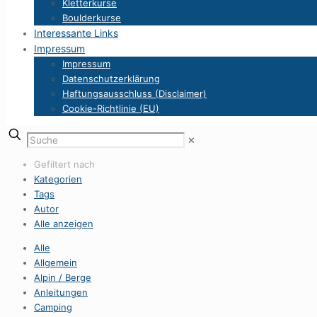
Kletterkurse
Boulderkurse
Interessante Links
Impressum
Impressum
Datenschutzerklärung
Haftungsausschluss (Disclaimer)
Cookie-Richtlinie (EU)
✕
Gefiltert nach
Kategorien
Tags
Autor
Alle anzeigen
Alle
Allgemein
Alpin / Berge
Anleitungen
Camping