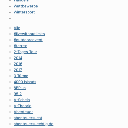
Wandern
Wettbewerbe
Wintersport
Alle
#livewithoutlimits
#outdooradvent
#terrex
2-Tages Tour
2014
2016
2017
3 Türme
4000 Islands
8BPlus
95.2
A-Schein
A-Theorie
Abenteuer
abenteuersucht
abenteuersuechtig.de