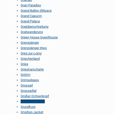
Gran Paradiso
Grand Ballon d'Alsace
Grand Capucin
Grand Palace
Gratüberschreitung
Gratwanderung
Green House Guesthouse
Grenzgänger
Grenzgänger-Weg
Grez-zur-Loing
Griechenland
Gries
Grieskarscharte
GriGri+
Grimselpass
Grossarl
Grossarltal
Großer Ochsenkopf
Grubenberghütte
Grundkurs
Gryphon Jacket