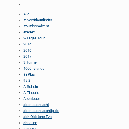
Alle
#livewithoutlimits
#outdooradvent
#terrex
2-Tages Tour
2014
2016
2017
3 Türme
4000 Islands
8BPlus
95.2
A-Schein
A-Theorie
Abenteuer
abenteuersucht
abenteuersuechtig.de
abk Oldstone Evo
abseilen
Absturz