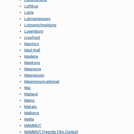
Luftikus
Lukla
Lukmanierpass
Lutzverschneidung
Luxemburg
Lysefjord
Machico
Mad Wall
Madeira
Maekong
Magnesia
Magnesium
Magnesiumcarbonat
Mai
Mailand
Mainz
Makalu
Mallorca
Malta
MAMMUT
MAMMUT Freeride Film Contest