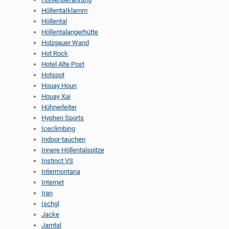
HöllentaIklamm
Höllental
Höllentalangerhütte
Holzgauer Wand
Hot Rock
Hotel Alte Post
Hotspot
Houay Houn
Houay Xai
Hühnerleiter
Hyphen Sports
Iceclimbing
Indoor-tauchen
Innere Höllentalspitze
Instinct VS
Intermontana
Internet
Iran
Ischgl
Jacke
Jamtal