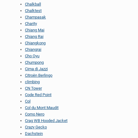
Chalkball
Chalktest
Champasak
Charity
Chiang Mai
Chiang Rai
Chiangkong
Chiangrai
Cho Oyu
Chumpong
Cima di Jazzi
Citroën Berlingo
climbing
CN Tower
Code Red Point
Col
Col du Mont Maudit
Corno Nero
Crag WB Hooded Jacket
Crazy Gecko
Dachstein