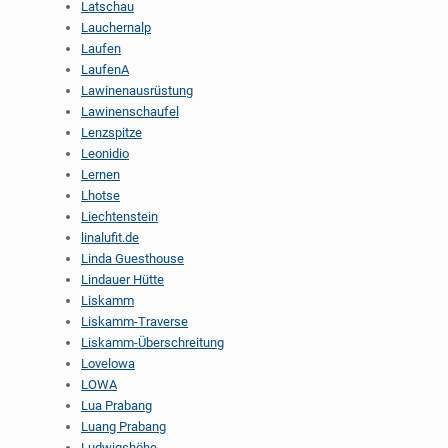
Latschau
Lauchernalp
Laufen
LaufenA
Lawinenausrüstung
Lawinenschaufel
Lenzspitze
Leonidio
Lernen
Lhotse
Liechtenstein
linalufit.de
Linda Guesthouse
Lindauer Hütte
Liskamm
Liskamm-Traverse
Liskamm-Überschreitung
Lovelowa
LOWA
Lua Prabang
Luang Prabang
Ludwigshöhe