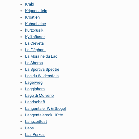
Krabi
Krippenstein
Kroatien
Kuhscheibe
kurzprusik
Kyffhäuser
La Creveta
La Éléphant
La Moraine du Lac
La Sherpa
La Sportiva Spectre
Lac du Wildenstein
Lagerweg
Lagginhorn
Lago di Molveno
Landschaft
Längentaler WEißkogel
Langentalereck Hütte
Langzeittest
Laos
Las Perxes