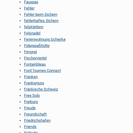
Fauxpas
Fehler
Fehler beim Sichern
fehlerhaftes Sichern
felsklettern
Felsnadel
Ferienwohnung Schierke
Fiderepaßhütte
Firngrat
Fischerviertel
Fontainbleau
Ford Tourneo Connect
Franken
Frankenjura
Fränkische Schweiz
Free Solo
Freiburg
Freude
Freundschaft
Friedrichshafen
Friends
Frühjahr