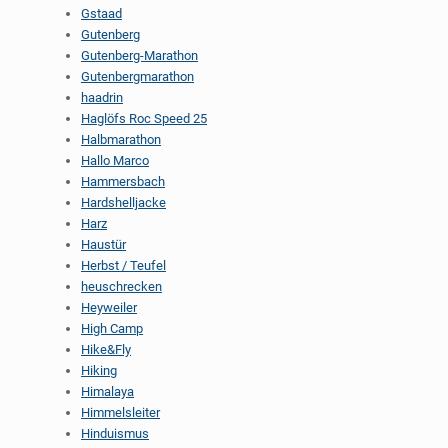
Gstaad
Gutenberg
Gutenberg-Marathon
Gutenbergmarathon
haadrin
Haglöfs Roc Speed 25
Halbmarathon
Hallo Marco
Hammersbach
Hardshelljacke
Harz
Haustür
Herbst / Teufel
heuschrecken
Heyweiler
High Camp
Hike&Fly
Hiking
Himalaya
Himmelsleiter
Hinduismus