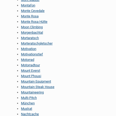
Montafon
Monte Cevedale
Monte Rosa
Monte Rosa Hütte
Moon Climbing
Morgenbachtal
Mortaratsch
Morteratschgletscher
Motivation
Motivationstief
Motorrad
Motorradtour
Mount Everst
Mount Phousi
Mountain Equipment
Mountain Steak House
Mountaineering
Multi-Pitch
München
Muskat
Nachtcache