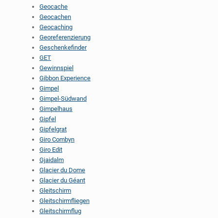
Geocache
Geocachen
Geocaching
Georeferenzierung
Geschenkefinder
GET
Gewinnspiel
Gibbon Experience
Gimpel
Gimpel-Südwand
Gimpelhaus
Gipfel
Gipfelgrat
Giro Combyn
Giro Edit
Gjaidalm
Glacier du Dome
Glacier du Géant
Gleitschirm
Gleitschirmfliegen
Gleitschirmflug