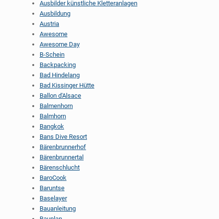
Ausbilder künstliche Kletteranlagen
Ausbildung
Austria
Awesome
Awesome Day
B-Schein
Backpacking
Bad Hindelang
Bad Kissinger Hütte
Ballon d'Alsace
Balmenhorn
Balmhorn
Bangkok
Bans Dive Resort
Bärenbrunnerhof
Bärenbrunnertal
Bärenschlucht
BaroCook
Baruntse
Baselayer
Bauanleitung
Bauplan