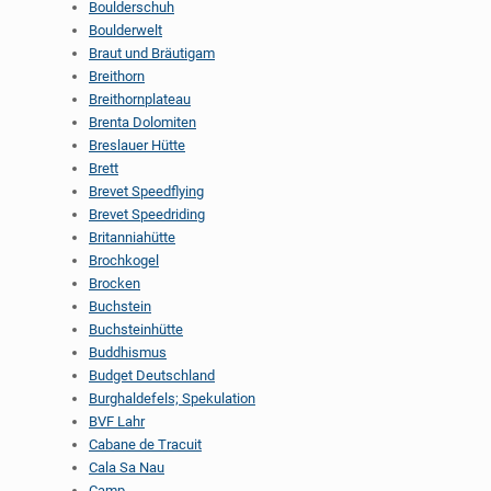
Boulderschuh
Boulderwelt
Braut und Bräutigam
Breithorn
Breithornplateau
Brenta Dolomiten
Breslauer Hütte
Brett
Brevet Speedflying
Brevet Speedriding
Britanniahütte
Brochkogel
Brocken
Buchstein
Buchsteinhütte
Buddhismus
Budget Deutschland
Burghaldefels; Spekulation
BVF Lahr
Cabane de Tracuit
Cala Sa Nau
Camp