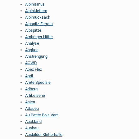
Alpinismus
Alpinklettern
Alpinrucksack
Alpspitz-Ferrata
Alpspitze
Amberger Hütte
Analyse
Angkor
Anstrengung
AOWD
Apex Flex
April
Arete Speciale
Arlberg
Artikelserie
Asien
Attapeu
Au Petite Bois Vert
Auckland
Ausbau
Ausbilder Kletterhalle