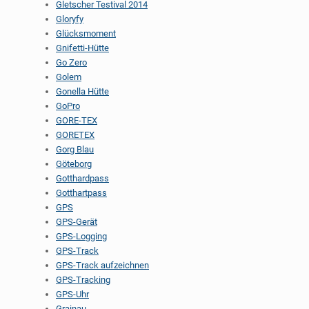
Gletscher Testival 2014
Gloryfy
Glücksmoment
Gnifetti-Hütte
Go Zero
Golem
Gonella Hütte
GoPro
GORE-TEX
GORETEX
Gorg Blau
Göteborg
Gotthardpass
Gotthartpass
GPS
GPS-Gerät
GPS-Logging
GPS-Track
GPS-Track aufzeichnen
GPS-Tracking
GPS-Uhr
Grainau