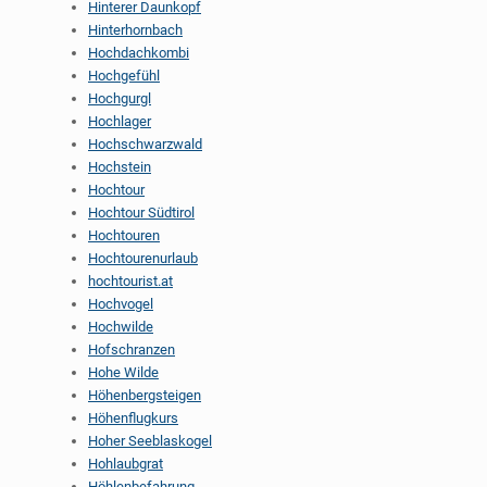
Hinterer Daunkopf
Hinterhornbach
Hochdachkombi
Hochgefühl
Hochgurgl
Hochlager
Hochschwarzwald
Hochstein
Hochtour
Hochtour Südtirol
Hochtouren
Hochtourenurlaub
hochtourist.at
Hochvogel
Hochwilde
Hofschranzen
Hohe Wilde
Höhenbergsteigen
Höhenflugkurs
Hoher Seeblaskogel
Hohlaubgrat
Höhlenbefahrung