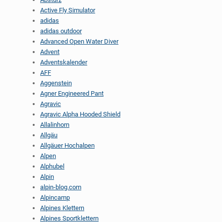
Active Fly Simulator
adidas
adidas outdoor
Advanced Open Water Diver
Advent
Adventskalender
AFF
Aggenstein
Agner Engineered Pant
Agravic
Agravic Alpha Hooded Shield
Allalinhorn
Allgäu
Allgäuer Hochalpen
Alpen
Alphubel
Alpin
alpin-blog.com
Alpincamp
Alpines Klettern
Alpines Sportklettern