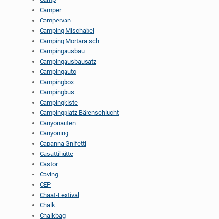
Camper
Campervan
Camping Mischabel
Camping Mortaratsch
Campingausbau
Campingausbausatz
Campingauto
Campingbox
Campingbus
Campingkiste
Campingplatz Bärenschlucht
Canyonauten
Canyoning
Capanna Gnifetti
Casattihütte
Castor
Caving
CEP
Chaat-Festival
Chalk
Chalkbag