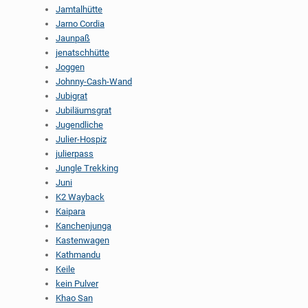
Jamtalhütte
Jarno Cordia
Jaunpaß
jenatschhütte
Joggen
Johnny-Cash-Wand
Jubigrat
Jubiläumsgrat
Jugendliche
Julier-Hospiz
julierpass
Jungle Trekking
Juni
K2 Wayback
Kaipara
Kanchenjunga
Kastenwagen
Kathmandu
Keile
kein Pulver
Khao San