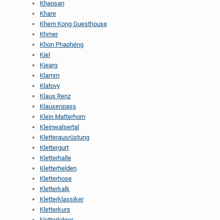
Khaosan
Khare
Khem Kong Guesthouse
Khmer
Khon Phaphéng
Kiel
Kjearg
Klamm
Klatovy
Klaus Renz
Klausenpass
Klein Matterhorn
Kleinwalsertal
Kletterausrüstung
Klettergurt
Kletterhalle
Kletterhelden
Kletterhose
Kletterkalk
Kletterklassiker
Kletterkurs
kletterlehrer