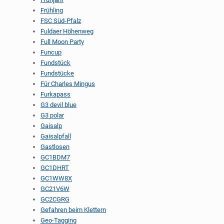
Frühling
FSC Süd-Pfalz
Fuldaer Höhenweg
Full Moon Party
Funcup
Fundstück
Fundstücke
Für Charles Mingus
Furkapass
G3 devil blue
G3 polar
Gaisalp
Gaisalpfall
Gastlosen
GC1BDM7
GC1DHRT
GC1WW8X
GC21V6W
GC2CGRG
Gefahren beim Klettern
Geo-Tagging