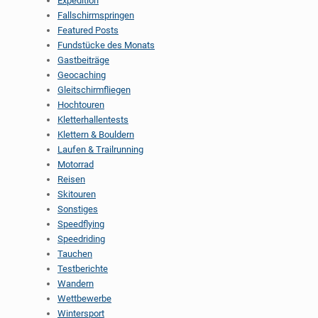
Expedition
Fallschirmspringen
Featured Posts
Fundstücke des Monats
Gastbeiträge
Geocaching
Gleitschirmfliegen
Hochtouren
Kletterhallentests
Klettern & Bouldern
Laufen & Trailrunning
Motorrad
Reisen
Skitouren
Sonstiges
Speedflying
Speedriding
Tauchen
Testberichte
Wandern
Wettbewerbe
Wintersport