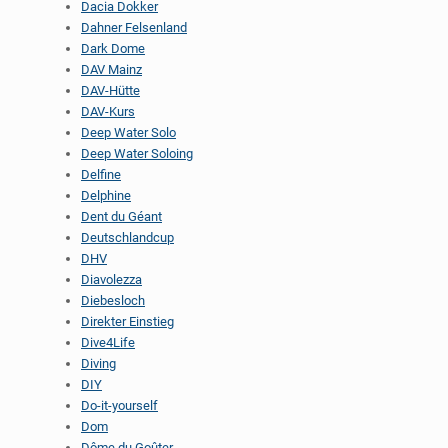
Dacia Dokker
Dahner Felsenland
Dark Dome
DAV Mainz
DAV-Hütte
DAV-Kurs
Deep Water Solo
Deep Water Soloing
Delfine
Delphine
Dent du Géant
Deutschlandcup
DHV
Diavolezza
Diebesloch
Direkter Einstieg
Dive4Life
Diving
DIY
Do-it-yourself
Dom
Dôme du Goûter