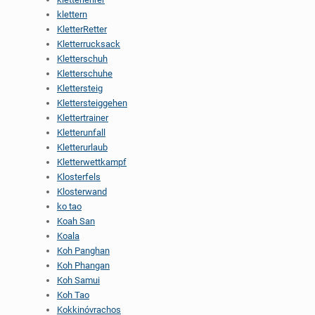
klettern
KletterRetter
Kletterrucksack
Kletterschuh
Kletterschuhe
Klettersteig
Klettersteiggehen
Klettertrainer
Kletterunfall
Kletterurlaub
Kletterwettkampf
Klosterfels
Klosterwand
ko tao
Koah San
Koala
Koh Panghan
Koh Phangan
Koh Samui
Koh Tao
Kokkinóvrachos