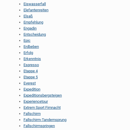
Eiswasserfall
Elefantenreiten
Elsaß
Empfehlung
Engadin
Entscheidung
Epic
Erdbeben
Erfolg
Erkenntnis
Espresso
Etappe 4
Etappe 5
Everest
Expedition
Expeditionsbergsteigen
Experiencetour
Extrem Sport Fimnacht
Fallschirm
Fallschirm-Tandemsprung
Fallschirmspringen