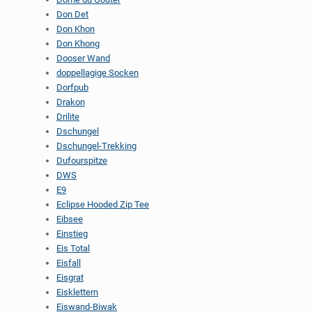
Don Det
Don Khon
Don Khong
Dooser Wand
doppellagige Socken
Dorfpub
Drakon
Drilite
Dschungel
Dschungel-Trekking
Dufourspitze
DWS
E9
Eclipse Hooded Zip Tee
Eibsee
Einstieg
Eis Total
Eisfall
Eisgrat
Eisklettern
Eiswand-Biwak