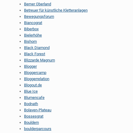
Berner Oberland
Betreuer für künstliche Kletteranlagen
Bewegungsforum
Biancograt
Biberbox
Bielerhöhe
Bishorn
Black Diamond
Black Forest
Blizzarde Magnum
Blogger
Bloggercamp
Bloggerrelation
Blogout.de
Blue Ice
Blumencafe
Bodnath
Bolaven-Plateau
Bossesgrat
Bouldern
boulderparcours