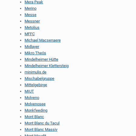
Mera Peak
Merino
Messe
Messner
Metolius
MFFC
Michael Macsenaere
Midlayer
Mikro Theós
Mindelheimer Hütte
Mindelheimer Klettersteig
minimulis.de
Mischabelgruppe
Mittelgebirge
MIUT
Molveno
Molvenosee
Monkfeeding
Mont Blanc
Mont Blanc du Tacul
Mont Blanc Massiv
Mont Maudit