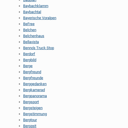
Baybachklamm
Baybachtal
Bayerische Voralpen
BeFree
Belchen
Belchenhaus
Bellavista
Benno's Truck Stop
Berdorf
Bergbild
Berge
Bergfreund
Bergfreunde
Berggedanken
Bergkamerad
Bergpanorama
Bergsport
Bergsteigen
Bergstimmung
Bergtour
Bergzeit