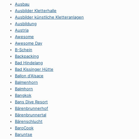
Ausbau
Ausbilder Kletterhalle
Ausbilder künstliche Kletteranlagen
Ausbildung
Austria
Awesome
Awesome Day
B-Schein
Backpacking
Bad Hindelang
Bad Kissinger Hütte
Ballon d'Alsace
Balmenhorn
Balmhorn
Bangkok
Bans Dive Resort
Bärenbrunnerhof
Bärenbrunnertal
Bärenschlucht
BaroCook
Baruntse