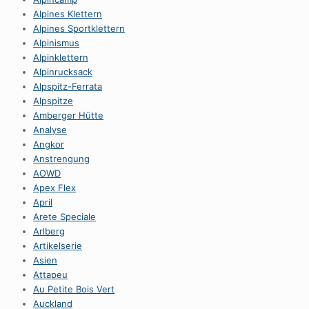
Alpines Klettern
Alpines Sportklettern
Alpinismus
Alpinklettern
Alpinrucksack
Alpspitz-Ferrata
Alpspitze
Amberger Hütte
Analyse
Angkor
Anstrengung
AOWD
Apex Flex
April
Arete Speciale
Arlberg
Artikelserie
Asien
Attapeu
Au Petite Bois Vert
Auckland