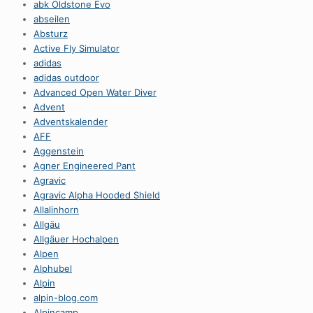
abk Oldstone Evo
abseilen
Absturz
Active Fly Simulator
adidas
adidas outdoor
Advanced Open Water Diver
Advent
Adventskalender
AFF
Aggenstein
Agner Engineered Pant
Agravic
Agravic Alpha Hooded Shield
Allalinhorn
Allgäu
Allgäuer Hochalpen
Alpen
Alphubel
Alpin
alpin-blog.com
Alpincamp