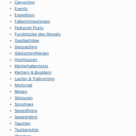
Canyoning
Events
Expedition
Fallschirmspringen
Featured Posts
Fundstücke des Monats
Gastbeiträge
Geocaching
Gleitschirmfliegen
Hochtouren
Kletterhallentests
Klettern & Bouldern
Laufen & Trailrunning
Motorrad
Reisen
Skitouren
Sonstiges
Speedflying
Speedriding
Tauchen
Testberichte