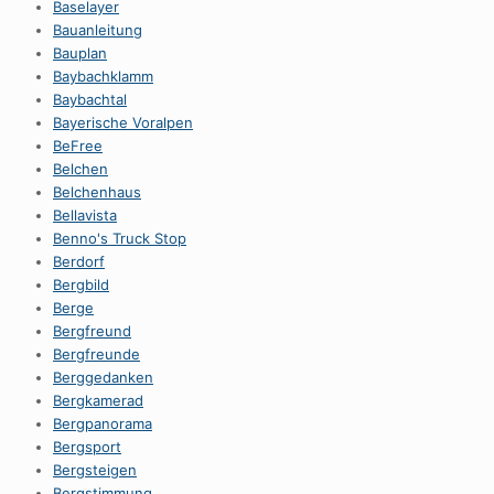
Baselayer
Bauanleitung
Bauplan
Baybachklamm
Baybachtal
Bayerische Voralpen
BeFree
Belchen
Belchenhaus
Bellavista
Benno's Truck Stop
Berdorf
Bergbild
Berge
Bergfreund
Bergfreunde
Berggedanken
Bergkamerad
Bergpanorama
Bergsport
Bergsteigen
Bergstimmung