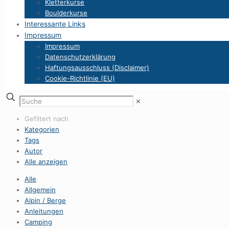
Kletterkurse
Boulderkurse
Interessante Links
Impressum
Impressum
Datenschutzerklärung
Haftungsausschluss (Disclaimer)
Cookie-Richtlinie (EU)
✕
Gefiltert nach
Kategorien
Tags
Autor
Alle anzeigen
Alle
Allgemein
Alpin / Berge
Anleitungen
Camping