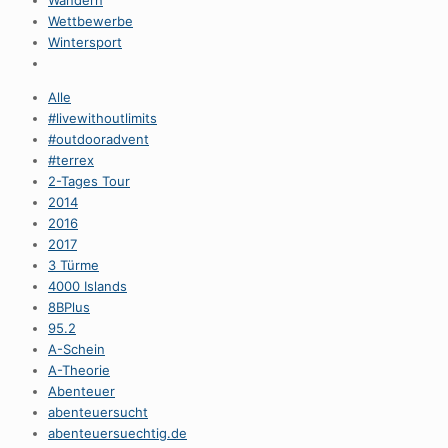
Wandern
Wettbewerbe
Wintersport
Alle
#livewithoutlimits
#outdooradvent
#terrex
2-Tages Tour
2014
2016
2017
3 Türme
4000 Islands
8BPlus
95.2
A-Schein
A-Theorie
Abenteuer
abenteuersucht
abenteuersuechtig.de