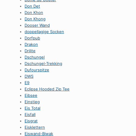
Don Det
Don Khon
Don Khong
Dooser Wand
doppellagige Socken
Dorfpub
Drakon
Drilite
Dschungel
Dschungel-Trekking
Dufourspitze
DWS
E9
Eclipse Hooded Zip Tee
Eibsee
Einstieg
Eis Total
Eisfall
Eisgrat
Eisklettern
Eiswand-Biwak