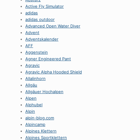
Active Fly Simulator
adidas
adidas outdoor
Advanced Open Water Diver
Advent
Adventskalender
AFF
Aggenstein
Agner Engineered Pant
Agravic
Agravic Alpha Hooded Shield
Allalinhorn
Allgäu
Allgäuer Hochalpen
Alpen
Alphubel
Alpin
alpin-blog.com
Alpincamp
Alpines Klettern
Alpines Sportklettern