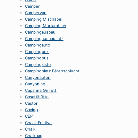
Camper
Campervan
Camping Mischabel
Camping Mortaratsch
Campingausbau
Campingausbausatz
Campingauto
Campingbox
Campingbus
Campingkiste
Campingplatz Bärenschlucht
Canyonauten
Canyoning
Capanna Gnifetti
Casattihütte
Castor
Caving
CEP
Chaat-Festival
Chalk
Chalkbag