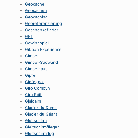
Geocache
Geocachen
Geocaching
Georeferenzierung
Geschenkefinder
GET
Gewinnspiel
Gibbon Experience
Gimpel
Gimpel-Südwand
Gimpelhaus
Gipfel
Gipfelgrat
Giro Combyn
Giro Edit
Gjaidalm
Glacier du Dome
Glacier du Géant
Gleitschirm
Gleitschirmfliegen
Gleitschirmflug