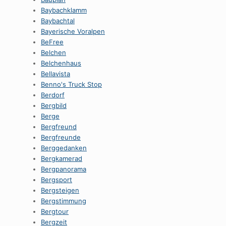
Baybachklamm
Baybachtal
Bayerische Voralpen
BeFree
Belchen
Belchenhaus
Bellavista
Benno's Truck Stop
Berdorf
Bergbild
Berge
Bergfreund
Bergfreunde
Berggedanken
Bergkamerad
Bergpanorama
Bergsport
Bergsteigen
Bergstimmung
Bergtour
Bergzeit