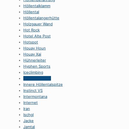
HöllentaIklamm
Höllental
Höllentalangerhütte
Holzgauer Wand
Hot Rock
Hotel Alte Post
Hotspot
Houay Houn
Houay Xai
Hühnerleiter
Hyphen Sports
Iceclimbing
Indoor-tauchen
Innere Höllentalspitze
Instinct VS
Intermontana
Internet
Iran
Ischgl
Jacke
Jamtal