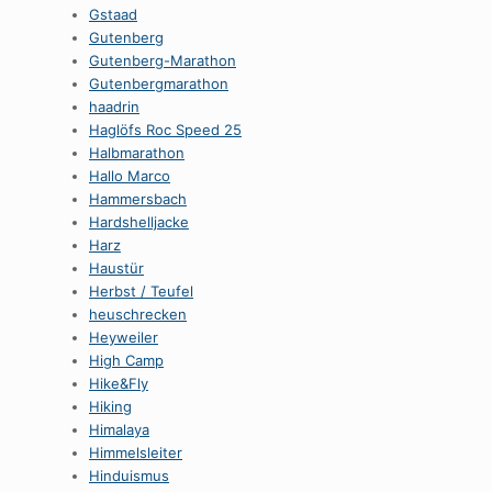
Gstaad
Gutenberg
Gutenberg-Marathon
Gutenbergmarathon
haadrin
Haglöfs Roc Speed 25
Halbmarathon
Hallo Marco
Hammersbach
Hardshelljacke
Harz
Haustür
Herbst / Teufel
heuschrecken
Heyweiler
High Camp
Hike&Fly
Hiking
Himalaya
Himmelsleiter
Hinduismus