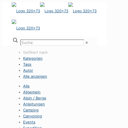
✕
Gefiltert nach
Kategorien
Tags
Autor
Alle anzeigen
Alle
Allgemein
Alpin / Berge
Anleitungen
Camping
Canyoning
Events