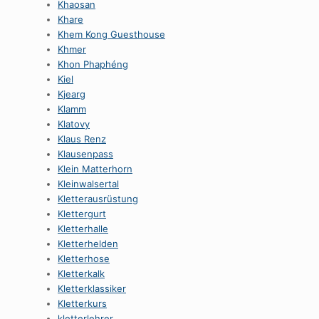
Khaosan
Khare
Khem Kong Guesthouse
Khmer
Khon Phaphéng
Kiel
Kjearg
Klamm
Klatovy
Klaus Renz
Klausenpass
Klein Matterhorn
Kleinwalsertal
Kletterausrüstung
Klettergurt
Kletterhalle
Kletterhelden
Kletterhose
Kletterkalk
Kletterklassiker
Kletterkurs
kletterlehrer