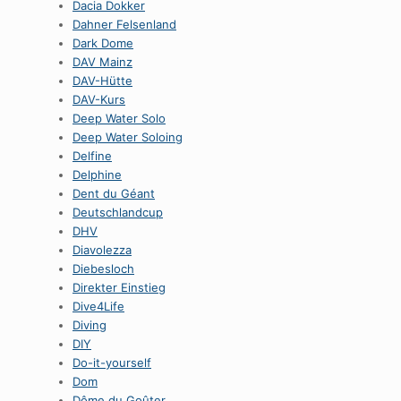
Dacia Dokker
Dahner Felsenland
Dark Dome
DAV Mainz
DAV-Hütte
DAV-Kurs
Deep Water Solo
Deep Water Soloing
Delfine
Delphine
Dent du Géant
Deutschlandcup
DHV
Diavolezza
Diebesloch
Direkter Einstieg
Dive4Life
Diving
DIY
Do-it-yourself
Dom
Dôme du Goûter