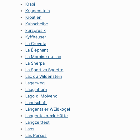
Krabi
Krippenstein
Kroatien
Kuhscheibe
kurzprusik
Kyffhäuser
La Creveta
La Éléphant
La Moraine du Lac
La Sherpa
La Sportiva Spectre
Lac du Wildenstein
Lagerweg
Lagginhorn
Lago di Molveno
Landschaft
Längentaler WEißkogel
Langentalereck Hütte
Langzeittest
Laos
Las Perxes