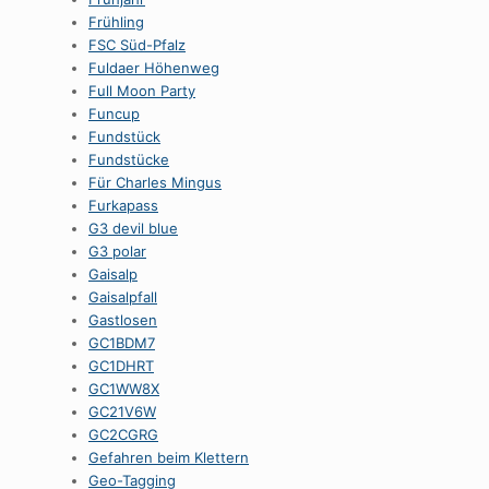
Frühling
FSC Süd-Pfalz
Fuldaer Höhenweg
Full Moon Party
Funcup
Fundstück
Fundstücke
Für Charles Mingus
Furkapass
G3 devil blue
G3 polar
Gaisalp
Gaisalpfall
Gastlosen
GC1BDM7
GC1DHRT
GC1WW8X
GC21V6W
GC2CGRG
Gefahren beim Klettern
Geo-Tagging