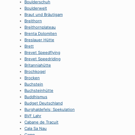
Boulderschuh
Boulderwelt
Braut und Bräutigam
Breithorn
Breithornplateau
Brenta Dolomiten
Breslauer Hütte
Brett
Brevet Speedflying
Brevet Speedriding
Britanniahütte
Brochkogel
Brocken
Buchstein
Buchsteinhütte
Buddhismus
Budget Deutschland
Burghaldefels; Spekulation
BVF Lahr
Cabane de Tracuit
Cala Sa Nau
Camp