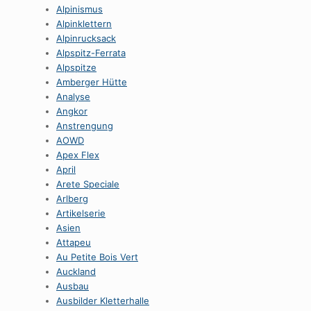
Alpinismus
Alpinklettern
Alpinrucksack
Alpspitz-Ferrata
Alpspitze
Amberger Hütte
Analyse
Angkor
Anstrengung
AOWD
Apex Flex
April
Arete Speciale
Arlberg
Artikelserie
Asien
Attapeu
Au Petite Bois Vert
Auckland
Ausbau
Ausbilder Kletterhalle