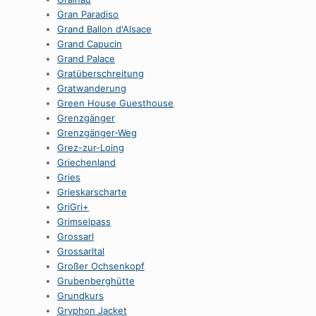
Gran Paradiso
Grand Ballon d'Alsace
Grand Capucin
Grand Palace
Gratüberschreitung
Gratwanderung
Green House Guesthouse
Grenzgänger
Grenzgänger-Weg
Grez-zur-Loing
Griechenland
Gries
Grieskarscharte
GriGri+
Grimselpass
Grossarl
Grossarltal
Großer Ochsenkopf
Grubenberghütte
Grundkurs
Gryphon Jacket