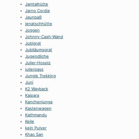
Jamtalhütte
Jarno Cordia
Jaunpaß
jenatschhütte
Joggen
Johnny-Cash-Wand
Jubigrat
Jubiläumsgrat
Jugendliche
Julier-Hospiz
julierpass
Jungle Trekking
Juni
K2 Wayback
Kaipara
Kanchenjunga
Kastenwagen
Kathmandu
Keile
kein Pulver
Khao San