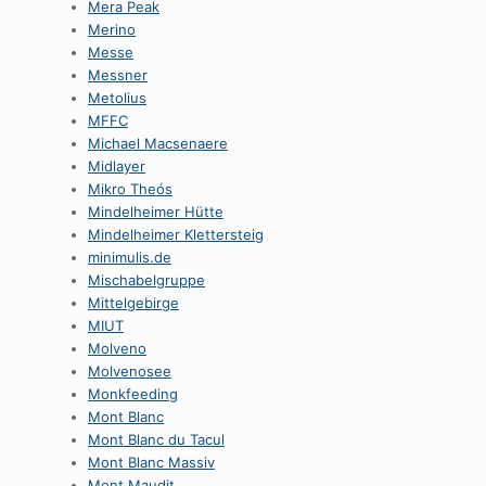
Mera Peak
Merino
Messe
Messner
Metolius
MFFC
Michael Macsenaere
Midlayer
Mikro Theós
Mindelheimer Hütte
Mindelheimer Klettersteig
minimulis.de
Mischabelgruppe
Mittelgebirge
MIUT
Molveno
Molvenosee
Monkfeeding
Mont Blanc
Mont Blanc du Tacul
Mont Blanc Massiv
Mont Maudit