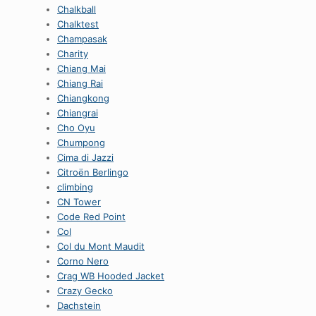
Chalkball
Chalktest
Champasak
Charity
Chiang Mai
Chiang Rai
Chiangkong
Chiangrai
Cho Oyu
Chumpong
Cima di Jazzi
Citroën Berlingo
climbing
CN Tower
Code Red Point
Col
Col du Mont Maudit
Corno Nero
Crag WB Hooded Jacket
Crazy Gecko
Dachstein