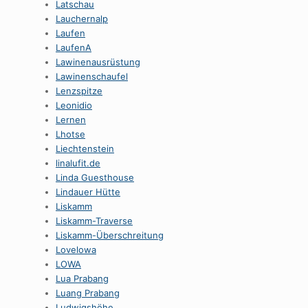
Latschau
Lauchernalp
Laufen
LaufenA
Lawinenausrüstung
Lawinenschaufel
Lenzspitze
Leonidio
Lernen
Lhotse
Liechtenstein
linalufit.de
Linda Guesthouse
Lindauer Hütte
Liskamm
Liskamm-Traverse
Liskamm-Überschreitung
Lovelowa
LOWA
Lua Prabang
Luang Prabang
Ludwigshöhe