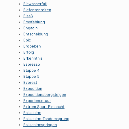
Eiswasserfall
Elefantenreiten
Elsaß
Empfehlung
Engadin
Entscheidung
Epic
Erdbeben
Erfolg
Erkenntnis
Espresso
Etappe 4
Etappe 5
Everest
Expedition
Expeditionsbergsteigen
Experiencetour
Extrem Sport Fimnacht
Fallschirm
Fallschirm-Tandemsprung
Fallschirmspringen