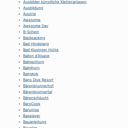
Ausbilder künstliche Kletteranlagen
Ausbildung
Austria
Awesome
Awesome Day
B-Schein
Backpacking
Bad Hindelang
Bad Kissinger Hütte
Ballon d'Alsace
Balmenhorn
Balmhorn
Bangkok
Bans Dive Resort
Bärenbrunnerhof
Bärenbrunnertal
Bärenschlucht
BaroCook
Baruntse
Baselayer
Bauanleitung
Bauplan