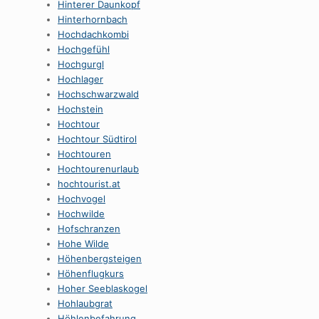
Hinterer Daunkopf
Hinterhornbach
Hochdachkombi
Hochgefühl
Hochgurgl
Hochlager
Hochschwarzwald
Hochstein
Hochtour
Hochtour Südtirol
Hochtouren
Hochtourenurlaub
hochtourist.at
Hochvogel
Hochwilde
Hofschranzen
Hohe Wilde
Höhenbergsteigen
Höhenflugkurs
Hoher Seeblaskogel
Hohlaubgrat
Höhlenbefahrung