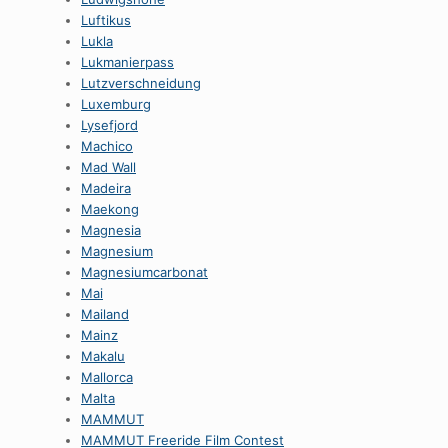
Luftikus
Lukla
Lukmanierpass
Lutzverschneidung
Luxemburg
Lysefjord
Machico
Mad Wall
Madeira
Maekong
Magnesia
Magnesium
Magnesiumcarbonat
Mai
Mailand
Mainz
Makalu
Mallorca
Malta
MAMMUT
MAMMUT Freeride Film Contest