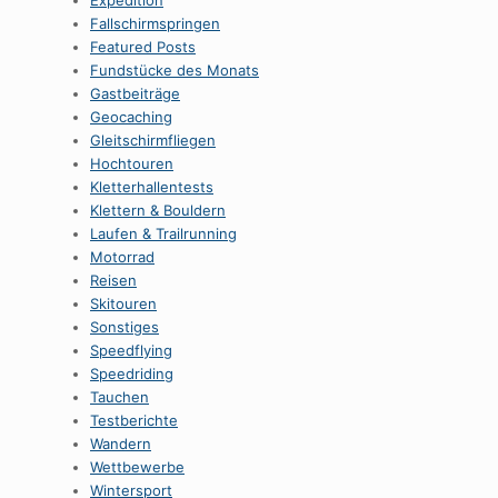
Expedition
Fallschirmspringen
Featured Posts
Fundstücke des Monats
Gastbeiträge
Geocaching
Gleitschirmfliegen
Hochtouren
Kletterhallentests
Klettern & Bouldern
Laufen & Trailrunning
Motorrad
Reisen
Skitouren
Sonstiges
Speedflying
Speedriding
Tauchen
Testberichte
Wandern
Wettbewerbe
Wintersport