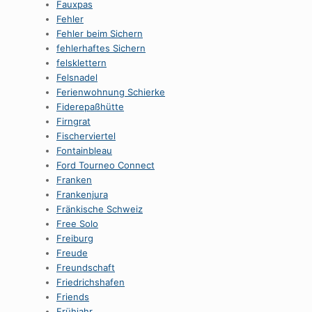
Fauxpas
Fehler
Fehler beim Sichern
fehlerhaftes Sichern
felsklettern
Felsnadel
Ferienwohnung Schierke
Fiderepaßhütte
Firngrat
Fischerviertel
Fontainbleau
Ford Tourneo Connect
Franken
Frankenjura
Fränkische Schweiz
Free Solo
Freiburg
Freude
Freundschaft
Friedrichshafen
Friends
Frühjahr