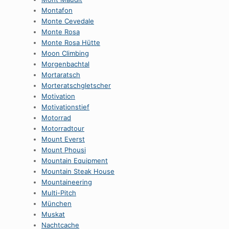
Montafon
Monte Cevedale
Monte Rosa
Monte Rosa Hütte
Moon Climbing
Morgenbachtal
Mortaratsch
Morteratschgletscher
Motivation
Motivationstief
Motorrad
Motorradtour
Mount Everst
Mount Phousi
Mountain Equipment
Mountain Steak House
Mountaineering
Multi-Pitch
München
Muskat
Nachtcache