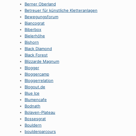
Berner Oberland
Betreuer für künstliche Kletteranlagen
Bewegungsforum
Biancograt
Biberbox
Bielerhöhe
Bishorn
Black Diamond
Black Forest
Blizzarde Magnum
Blogger
Bloggercamp
Bloggerrelation
Blogout.de
Blue Ice
Blumencafe
Bodnath
Bolaven-Plateau
Bossesgrat
Bouldern
boulderparcours