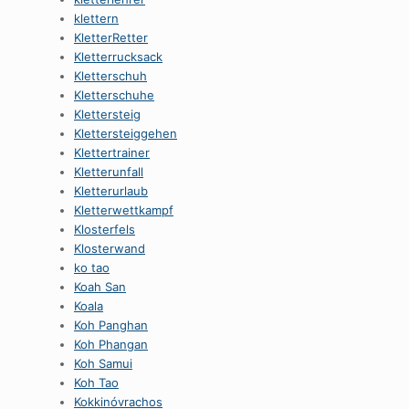
klettern
KletterRetter
Kletterrucksack
Kletterschuh
Kletterschuhe
Klettersteig
Klettersteiggehen
Klettertrainer
Kletterunfall
Kletterurlaub
Kletterwettkampf
Klosterfels
Klosterwand
ko tao
Koah San
Koala
Koh Panghan
Koh Phangan
Koh Samui
Koh Tao
Kokkinóvrachos