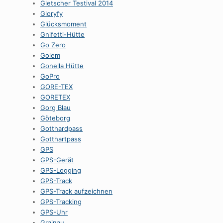
Gletscher Testival 2014
Gloryfy
Glücksmoment
Gnifetti-Hütte
Go Zero
Golem
Gonella Hütte
GoPro
GORE-TEX
GORETEX
Gorg Blau
Göteborg
Gotthardpass
Gotthartpass
GPS
GPS-Gerät
GPS-Logging
GPS-Track
GPS-Track aufzeichnen
GPS-Tracking
GPS-Uhr
Grainau