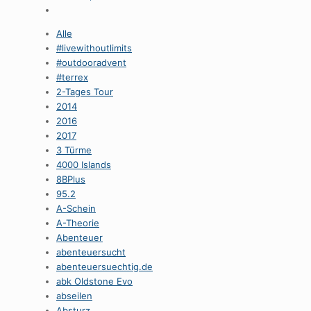
Alle
#livewithoutlimits
#outdooradvent
#terrex
2-Tages Tour
2014
2016
2017
3 Türme
4000 Islands
8BPlus
95.2
A-Schein
A-Theorie
Abenteuer
abenteuersucht
abenteuersuechtig.de
abk Oldstone Evo
abseilen
Absturz