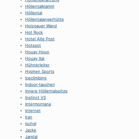
HöllentaIklamm
Höllental
Höllentalangerhütte
Holzgauer Wand
Hot Rock
Hotel Alte Post
Hotspot
Houay Houn
Houay Xai
Hühnerleiter
Hyphen Sports
Iceclimbing
Indoor-tauchen
Innere Höllentalspitze
Instinct VS
Intermontana
Internet
Iran
Ischgl
Jacke
Jamtal