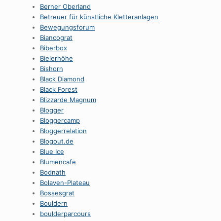
Berner Oberland
Betreuer für künstliche Kletteranlagen
Bewegungsforum
Biancograt
Biberbox
Bielerhöhe
Bishorn
Black Diamond
Black Forest
Blizzarde Magnum
Blogger
Bloggercamp
Bloggerrelation
Blogout.de
Blue Ice
Blumencafe
Bodnath
Bolaven-Plateau
Bossesgrat
Bouldern
boulderparcours