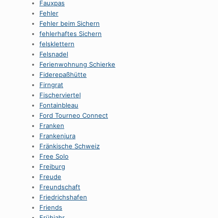
Fauxpas
Fehler
Fehler beim Sichern
fehlerhaftes Sichern
felsklettern
Felsnadel
Ferienwohnung Schierke
Fiderepaßhütte
Firngrat
Fischerviertel
Fontainbleau
Ford Tourneo Connect
Franken
Frankenjura
Fränkische Schweiz
Free Solo
Freiburg
Freude
Freundschaft
Friedrichshafen
Friends
Frühjahr