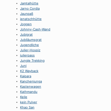
Jamtalhütte
Jarno Cordia
Jaunpaß
jenatschhütte
Joggen
Johnny-Cash-Wand
Jubigrat
Jubiläumsgrat
Jugendliche
Julier-Hospiz
julierpass
Jungle Trekking
Juni
K2 Wayback
Kaipara
Kanchenjunga
Kastenwagen
Kathmandu
Keile
kein Pulver
Khao San