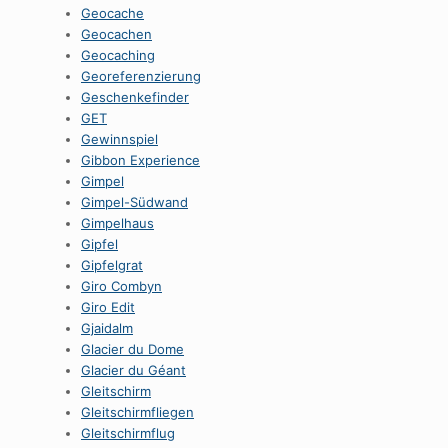
Geocache
Geocachen
Geocaching
Georeferenzierung
Geschenkefinder
GET
Gewinnspiel
Gibbon Experience
Gimpel
Gimpel-Südwand
Gimpelhaus
Gipfel
Gipfelgrat
Giro Combyn
Giro Edit
Gjaidalm
Glacier du Dome
Glacier du Géant
Gleitschirm
Gleitschirmfliegen
Gleitschirmflug