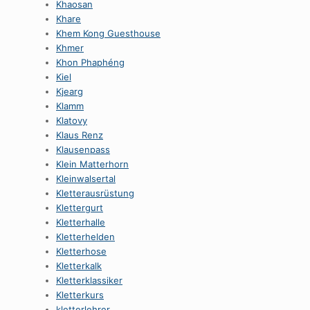
Khaosan
Khare
Khem Kong Guesthouse
Khmer
Khon Phaphéng
Kiel
Kjearg
Klamm
Klatovy
Klaus Renz
Klausenpass
Klein Matterhorn
Kleinwalsertal
Kletterausrüstung
Klettergurt
Kletterhalle
Kletterhelden
Kletterhose
Kletterkalk
Kletterklassiker
Kletterkurs
kletterlehrer