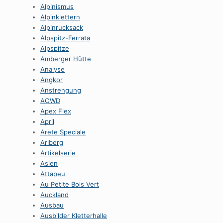
Alpinismus
Alpinklettern
Alpinrucksack
Alpspitz-Ferrata
Alpspitze
Amberger Hütte
Analyse
Angkor
Anstrengung
AOWD
Apex Flex
April
Arete Speciale
Arlberg
Artikelserie
Asien
Attapeu
Au Petite Bois Vert
Auckland
Ausbau
Ausbilder Kletterhalle