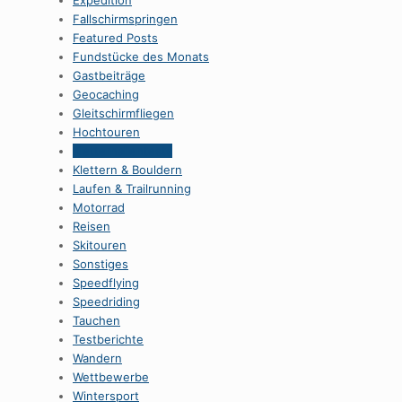
Expedition
Fallschirmspringen
Featured Posts
Fundstücke des Monats
Gastbeiträge
Geocaching
Gleitschirmfliegen
Hochtouren
Kletterhallentests
Klettern & Bouldern
Laufen & Trailrunning
Motorrad
Reisen
Skitouren
Sonstiges
Speedflying
Speedriding
Tauchen
Testberichte
Wandern
Wettbewerbe
Wintersport