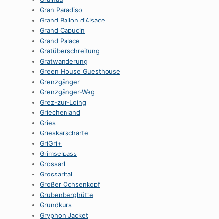
Gran Paradiso
Grand Ballon d'Alsace
Grand Capucin
Grand Palace
Gratüberschreitung
Gratwanderung
Green House Guesthouse
Grenzgänger
Grenzgänger-Weg
Grez-zur-Loing
Griechenland
Gries
Grieskarscharte
GriGri+
Grimselpass
Grossarl
Grossarltal
Großer Ochsenkopf
Grubenberghütte
Grundkurs
Gryphon Jacket