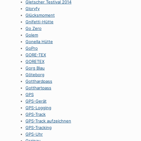
Gletscher Testival 2014
Gloryfy
Glücksmoment
Gnifetti-Hütte
Go Zero
Golem
Gonella Hütte
GoPro
GORE-TEX
GORETEX
Gorg Blau
Göteborg
Gotthardpass
Gotthartpass
GPS
GPS-Gerät
GPS-Logging
GPS-Track
GPS-Track aufzeichnen
GPS-Tracking
GPS-Uhr
Grainau