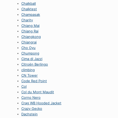
Chalkball
Chalktest
Champasak
Charity
Chiang Mai
Chiang Rai
Chiangkong
Chiangrai
Cho Oyu
Chumpong
Cima di Jazzi
Citroën Berlingo
climbing
CN Tower
Code Red Point
Col
Col du Mont Maudit
Corno Nero
Crag WB Hooded Jacket
Crazy Gecko
Dachstein