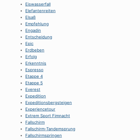
Eiswasserfall
Elefantenreiten
Elsaß
Empfehlung
Engadin
Entscheidung
Epic
Erdbeben
Erfolg
Erkenntnis
Espresso
Etappe 4
Etappe 5
Everest
Expedition
Expeditionsbergsteigen
Experiencetour
Extrem Sport Fimnacht
Fallschirm
Fallschirm-Tandemsprung
Fallschirmspringen