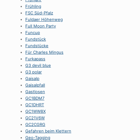
Frühling
FSC Süd-Pfalz
Fuldaer Höhenweg
Full Moon Party
Funcup
Fundstück
Fundstücke
Für Charles Mingus
Furkapass
G3 devil blue
G3 polar
Gaisalp
Gaisalpfall
Gastlosen
GC1BDM7
GC1DHRT
GC1WW8X
GC21V6W
GC2CGRG
Gefahren beim Klettern
Geo-Tagging