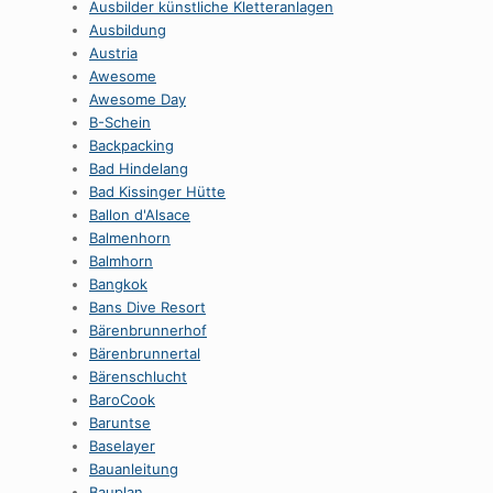
Ausbilder künstliche Kletteranlagen
Ausbildung
Austria
Awesome
Awesome Day
B-Schein
Backpacking
Bad Hindelang
Bad Kissinger Hütte
Ballon d'Alsace
Balmenhorn
Balmhorn
Bangkok
Bans Dive Resort
Bärenbrunnerhof
Bärenbrunnertal
Bärenschlucht
BaroCook
Baruntse
Baselayer
Bauanleitung
Bauplan