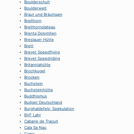
Boulderschuh
Boulderwelt
Braut und Bräutigam
Breithorn
Breithornplateau
Brenta Dolomiten
Breslauer Hütte
Brett
Brevet Speedflying
Brevet Speedriding
Britanniahütte
Brochkogel
Brocken
Buchstein
Buchsteinhütte
Buddhismus
Budget Deutschland
Burghaldefels; Spekulation
BVF Lahr
Cabane de Tracuit
Cala Sa Nau
Camp