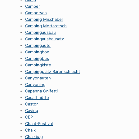
Camper
Campervan
Camping Mischabel
Camping Mortaratsch
Campingausbau
Campingausbausatz
Campingauto
Campingbox
Campingbus
Campingkiste
Campingplatz Bärenschlucht
Canyonauten
Canyoning
Capanna Gnifetti
Casattihütte
Castor
Caving
CEP
Chaat-Festival
Chalk
Chalkbag