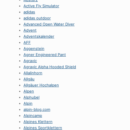
Active Fly Simulator
adidas
adidas outdoor
Advanced Open Water Diver
Advent
Adventskalender
AFF
Aggenstein
Agner Engineered Pant
Agravic
Agravic Alpha Hooded Shield
Allalinhorn
Allgäu
Allgäuer Hochalpen
Alpen
Alphubel
Alpin
alpin-blog.com
Alpincamp
Alpines Klettern
Alpines Sportklettern