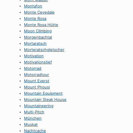
Montafon
Monte Cevedale
Monte Rosa
Monte Rosa Hütte
Moon Climbing
Morgenbachtal
Mortaratsch
Morteratschgletscher
Motivation
Motivationstief
Motorrad
Motorradtour
Mount Everst
Mount Phousi
Mountain Equipment
Mountain Steak House
Mountaineering
Multi-Pitch
München
Muskat
Nachtcache