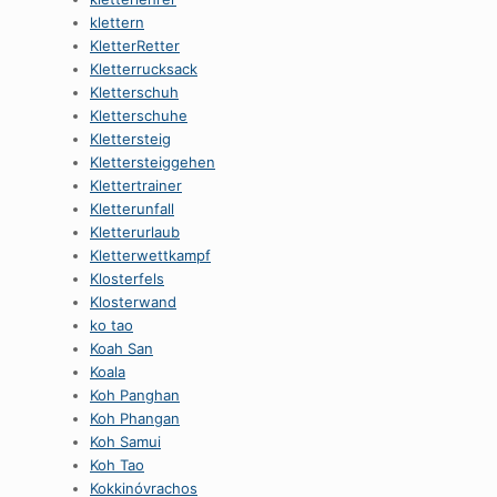
klettern
KletterRetter
Kletterrucksack
Kletterschuh
Kletterschuhe
Klettersteig
Klettersteiggehen
Klettertrainer
Kletterunfall
Kletterurlaub
Kletterwettkampf
Klosterfels
Klosterwand
ko tao
Koah San
Koala
Koh Panghan
Koh Phangan
Koh Samui
Koh Tao
Kokkinóvrachos