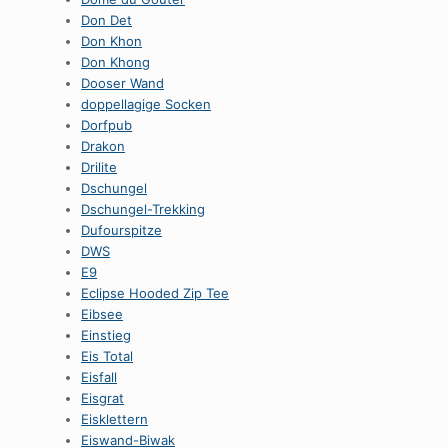
Don Det
Don Khon
Don Khong
Dooser Wand
doppellagige Socken
Dorfpub
Drakon
Drilite
Dschungel
Dschungel-Trekking
Dufourspitze
DWS
E9
Eclipse Hooded Zip Tee
Eibsee
Einstieg
Eis Total
Eisfall
Eisgrat
Eisklettern
Eiswand-Biwak