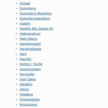
Gstaad
Gutenberg
Gutenberg-Marathon
Gutenbergmarathon
haadrin
Haglöfs Roc Speed 25
Halbmarathon
Hallo Marco
Hammersbach
Hardshelljacke
Harz
Haustür
Herbst / Teufel
heuschrecken
Heyweiler
High Camp
Hike&Fly
Hiking
Himalaya
Himmelsleiter
Hinduismus