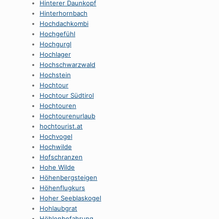
Hinterer Daunkopf
Hinterhornbach
Hochdachkombi
Hochgefühl
Hochgurgl
Hochlager
Hochschwarzwald
Hochstein
Hochtour
Hochtour Südtirol
Hochtouren
Hochtourenurlaub
hochtourist.at
Hochvogel
Hochwilde
Hofschranzen
Hohe Wilde
Höhenbergsteigen
Höhenflugkurs
Hoher Seeblaskogel
Hohlaubgrat
Höhlenbefahrung