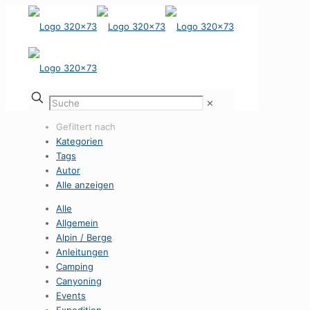
✕
Gefiltert nach
Kategorien
Tags
Autor
Alle anzeigen
Alle
Allgemein
Alpin / Berge
Anleitungen
Camping
Canyoning
Events