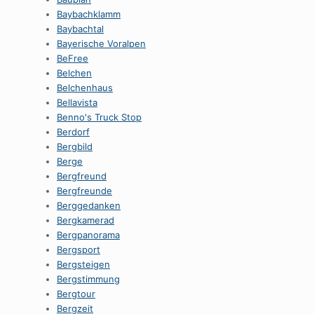
Baybachklamm
Baybachtal
Bayerische Voralpen
BeFree
Belchen
Belchenhaus
Bellavista
Benno's Truck Stop
Berdorf
Bergbild
Berge
Bergfreund
Bergfreunde
Berggedanken
Bergkamerad
Bergpanorama
Bergsport
Bergsteigen
Bergstimmung
Bergtour
Bergzeit