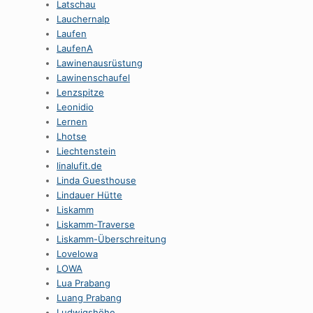
Latschau
Lauchernalp
Laufen
LaufenA
Lawinenausrüstung
Lawinenschaufel
Lenzspitze
Leonidio
Lernen
Lhotse
Liechtenstein
linalufit.de
Linda Guesthouse
Lindauer Hütte
Liskamm
Liskamm-Traverse
Liskamm-Überschreitung
Lovelowa
LOWA
Lua Prabang
Luang Prabang
Ludwigshöhe