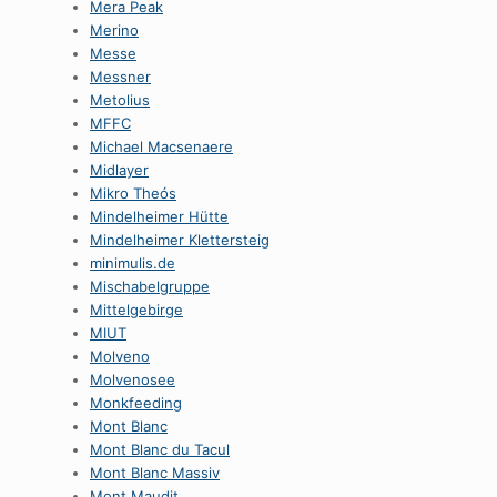
Mera Peak
Merino
Messe
Messner
Metolius
MFFC
Michael Macsenaere
Midlayer
Mikro Theós
Mindelheimer Hütte
Mindelheimer Klettersteig
minimulis.de
Mischabelgruppe
Mittelgebirge
MIUT
Molveno
Molvenosee
Monkfeeding
Mont Blanc
Mont Blanc du Tacul
Mont Blanc Massiv
Mont Maudit