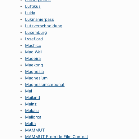
Luftikus
Lukla
Lukmanierpass
Lutzverschneidung
Luxemburg
Lysefjord
Machico
Mad Wall
Madeira
Maekong
Magnesia
Magnesium
Magnesiumcarbonat
Mai
Mailand
Mainz
Makalu
Mallorca
Malta
MAMMUT
MAMMUT Freeride Film Contest