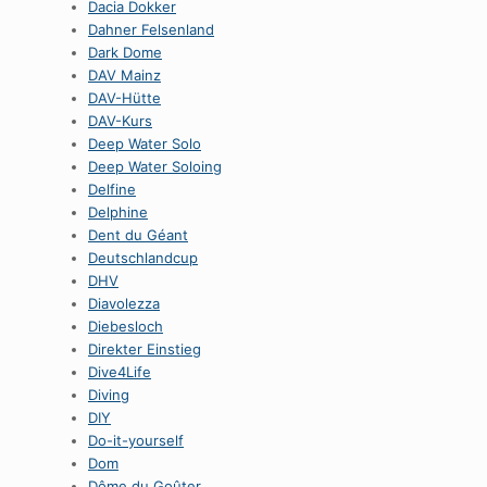
Dacia Dokker
Dahner Felsenland
Dark Dome
DAV Mainz
DAV-Hütte
DAV-Kurs
Deep Water Solo
Deep Water Soloing
Delfine
Delphine
Dent du Géant
Deutschlandcup
DHV
Diavolezza
Diebesloch
Direkter Einstieg
Dive4Life
Diving
DIY
Do-it-yourself
Dom
Dôme du Goûter