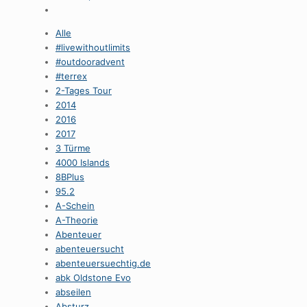
Alle
#livewithoutlimits
#outdooradvent
#terrex
2-Tages Tour
2014
2016
2017
3 Türme
4000 Islands
8BPlus
95.2
A-Schein
A-Theorie
Abenteuer
abenteuersucht
abenteuersuechtig.de
abk Oldstone Evo
abseilen
Absturz